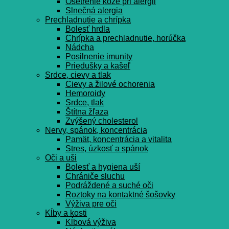
Ošetrenie kože pri alergii
Slnečná alergia
Prechladnutie a chrípka
Bolesť hrdla
Chrípka a prechladnutie, horúčka
Nádcha
Posilnenie imunity
Priedušky a kašeľ
Srdce, cievy a tlak
Cievy a žilové ochorenia
Hemoroidy
Srdce, tlak
Štítna žľaza
Zvýšený cholesterol
Nervy, spánok, koncentrácia
Pamät, koncentrácia a vitalita
Stres, úzkosť a spánok
Oči a uši
Bolesť a hygiena uší
Chrániče sluchu
Podráždené a suché oči
Roztoky na kontaktné šošovky
Výživa pre oči
Kĺby a kosti
Kĺbová výživa