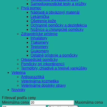
Samodiagnostické testy a prúžky
Prvá pomoc
Náplasti a obväzový materiál
Lekárnička
Ošetrenie kože
Ochranné pomôcky a dezinfekcia
Nožnice a chirurgické pomôcky
Zdravotnícke prístroje
Inhalátory
Tlakomery
Teplomery
Glukomery
Ostatné prístroje a pomôcky
Ortopedické pomôcky
Pomôcky pri inkontinencii
Termofory, chladivé a hrejivé vankúšiky
Veterina
Antiparazitiká
Veterinárna kozmetika
Veterinárne doplnky stravy
Novinky
Filtrovať podľa ceny
Minimálna cena
Maximálna cena