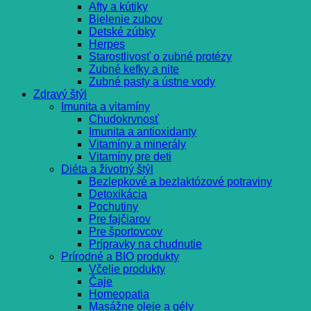
Afty a kútiky
Bielenie zubov
Detské zúbky
Herpes
Starostlivosť o zubné protézy
Zubné kefky a nite
Zubné pasty a ústne vody
Zdravý štýl
Imunita a vitamíny
Chudokrvnosť
Imunita a antioxidanty
Vitamíny a minerály
Vitamíny pre deti
Diéta a životný štýl
Bezlepkové a bezlaktózové potraviny
Detoxikácia
Pochutiny
Pre fajčiarov
Pre športovcov
Prípravky na chudnutie
Prírodné a BIO produkty
Včelie produkty
Čaje
Homeopatia
Masážne oleje a gély