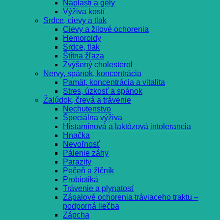
Náplasti a gély
Výživa kostí
Srdce, cievy a tlak
Cievy a žilové ochorenia
Hemoroidy
Srdce, tlak
Štítna žľaza
Zvýšený cholesterol
Nervy, spánok, koncentrácia
Pamät, koncentrácia a vitalita
Stres, úzkosť a spánok
Žalúdok, črevá a trávenie
Nechutenstvo
Špeciálna výživa
Histamínová a laktózová intolerancia
Hnačka
Nevoľnosť
Pálenie záhy
Parazity
Pečeň a žlčník
Probiotiká
Trávenie a plynatosť
Zápalové ochorenia tráviaceho traktu –
podporná liečba
Zápcha