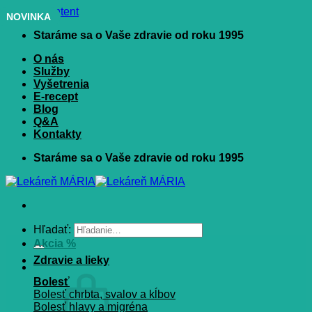
Skip to content
NOVINKA
Staráme sa o Vaše zdravie od roku 1995
O nás
Služby
Vyšetrenia
E-recept
Blog
Q&A
Kontakty
Staráme sa o Vaše zdravie od roku 1995
Hľadať:
Akcia %
Zdravie a lieky
Bolesť
Bolesť chrbta, svalov a kĺbov
Bolesť hlavy a migréna