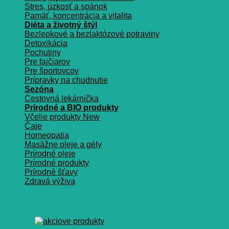
Stres, úzkosť a spánok
Pamäť, koncentrácia a vitalita
Diéta a životný štýl
Bezlepkové a bezlaktózové potraviny
Detoxikácia
Pochutiny
Pre fajčiarov
Pre športovcov
Prípravky na chudnutie
Sezóna
Cestovná lekárnička
Prírodné a BIO produkty
Včelie produkty
Čaje
Homeopatia
Masážne oleje a gély
Prírodné oleje
Prírodné produkty
Prírodné šťavy
Zdravá výživa