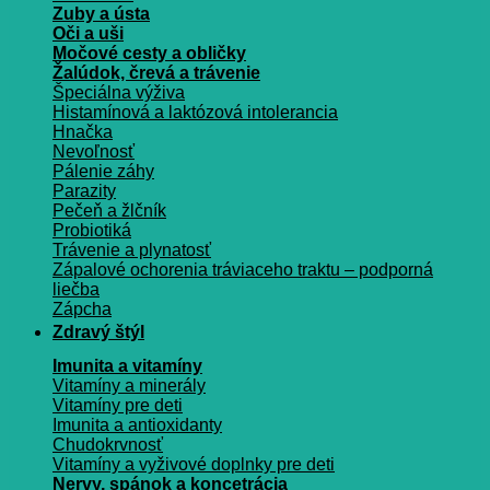
Zuby a ústa
Oči a uši
Močové cesty a obličky
Žalúdok, črevá a trávenie
Špeciálna výživa
Histamínová a laktózová intolerancia
Hnačka
Nevoľnosť
Pálenie záhy
Parazity
Pečeň a žlčník
Probiotiká
Trávenie a plynatosť
Zápalové ochorenia tráviaceho traktu – podporná
liečba
Zápcha
Zdravý štýl
Imunita a vitamíny
Vitamíny a minerály
Vitamíny pre deti
Imunita a antioxidanty
Chudokrvnosť
Vitamíny a vyživové doplnky pre deti
Nervy, spánok a koncetrácia