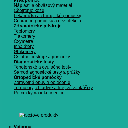
Prvá pomoc
Náplasti a obväzový materiál
Ošetrenie kože
Lekárnička a chirugické pomôcky
Ochranné pomôcky a dezinfekcia
Zdravotnícke prístroje
Teplomery
Tlakomery
Oxymetre
Inhalátory
Glukomery
Ostatné prístroje a pomôcky
Diagnostické testy
Tehotenské a ovulačné testy
Samodiagnostické testy a prúžky
Ortopedické pomôcky
Zdravotná obuv a oblečenie
Termofory, chladivé a hrejivé vankúšiky
Pomôcky na inkotinenciu
Veterina