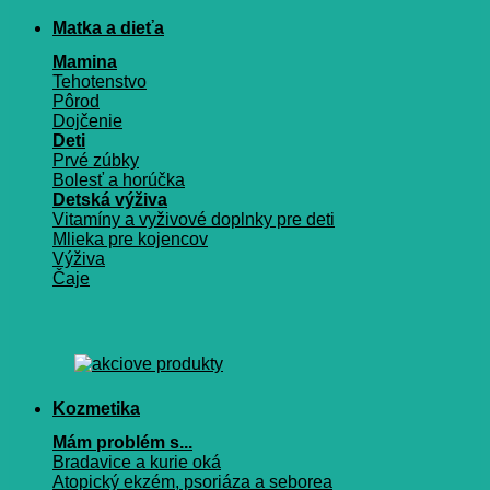
Matka a dieťa
Mamina
Tehotenstvo
Pôrod
Dojčenie
Deti
Prvé zúbky
Bolesť a horúčka
Detská výživa
Vitamíny a vyživové doplnky pre deti
Mlieka pre kojencov
Výživa
Čaje
Kozmetika
Mám problém s...
Bradavice a kurie oká
Atopický ekzém, psoriáza a seborea