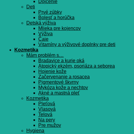
Dojčenie
Deti
Prvé zúbky
Bolesť a horúčka
Detská výživa
Mlieka pre kojencov
Výživa
Čaje
Vitamíny a výživové doplnky pre deti
Kozmetika
Mám problém s…
Bradavice a kurie oká
Atopický ekzém, psoriáza a seborea
Hojenie kože
Začervenanie a rosacea
Pigmentové škvrny
Mykóza kože a nechtov
Akné a mastná pleť
Kozmetika
Pleťová
Vlasová
Telová
Na pery
Pre mužov
Hygiena