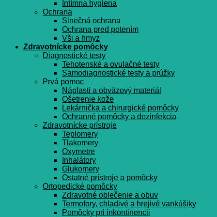
Intímna hygiena
Ochrana
Slnečná ochrana
Ochrana pred potením
Vši a hmyz
Zdravotnícke pomôcky
Diagnostické testy
Tehotenské a ovulačné testy
Samodiagnostické testy a prúžky
Prvá pomoc
Náplasti a obväzový materiál
Ošetrenie kože
Lekárnička a chirurgické pomôcky
Ochranné pomôcky a dezinfekcia
Zdravotnícke prístroje
Teplomery
Tlakomery
Oxymetre
Inhalátory
Glukomery
Ostatné prístroje a pomôcky
Ortopedické pomôcky
Zdravotné oblečenie a obuv
Termofory, chladivé a hrejivé vankúšiky
Pomôcky pri inkontinencii