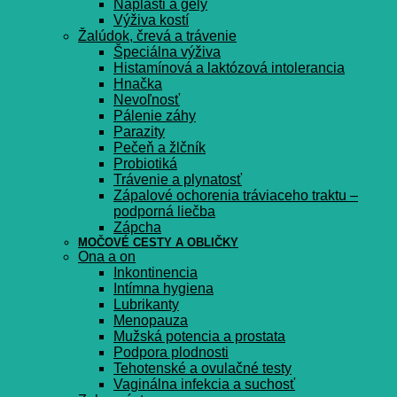
Náplasti a gély
Výživa kostí
Žalúdok, črevá a trávenie
Špeciálna výživa
Histamínová a laktózová intolerancia
Hnačka
Nevoľnosť
Pálenie záhy
Parazity
Pečeň a žlčník
Probiotiká
Trávenie a plynatosť
Zápalové ochorenia tráviaceho traktu –
podporná liečba
Zápcha
MOČOVÉ CESTY A OBLIČKY
Ona a on
Inkontinencia
Intímna hygiena
Lubrikanty
Menopauza
Mužská potencia a prostata
Podpora plodnosti
Tehotenské a ovulačné testy
Vaginálna infekcia a suchosť