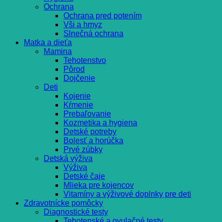
Ochrana
Ochrana pred potením
Vši a hmyz
Slnečná ochrana
Matka a dieťa
Mamina
Tehotenstvo
Pôrod
Dojčenie
Deti
Kojenie
Kŕmenie
Prebaľovanie
Kozmetika a hygiena
Detské potreby
Bolesť a horúčka
Prvé zúbky
Detská výživa
Výživa
Detské čaje
Mlieka pre kojencov
Vitamíny a výživové doplnky pre deti
Zdravotnícke pomôcky
Diagnostické testy
Tehotenské a ovulačné testy