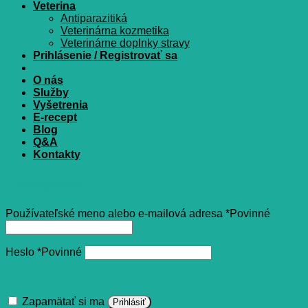
Veterina
Antiparazitiká
Veterinárna kozmetika
Veterinárne doplnky stravy
Prihlásenie / Registrovať sa
O nás
Služby
Vyšetrenia
E-recept
Blog
Q&A
Kontakty
Prihlásenie
Používateľské meno alebo e-mailová adresa
*
Povinné
Heslo
*
Povinné
Zapamätať si ma
Prihlásiť