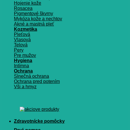
Hojenie kože
Rosacea
Pigmentové škvrny
Mykóza kože a nechtov
Akné a mastná pleť
Kozmetika
Pleťová
Vlasová
Telová
Pery
Pre mužov
Hygiena
Intímna
Ochrana
Slnečná ochrana
Ochrana pred potením
Vši a hmyz
Zdravotnícke pomôcky