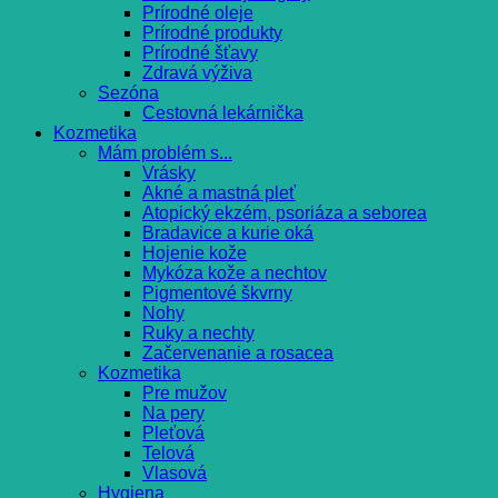
Prírodné oleje
Prírodné produkty
Prírodné šťavy
Zdravá výživa
Sezóna
Cestovná lekárnička
Kozmetika
Mám problém s...
Vrásky
Akné a mastná pleť
Atopický ekzém, psoriáza a seborea
Bradavice a kurie oká
Hojenie kože
Mykóza kože a nechtov
Pigmentové škvrny
Nohy
Ruky a nechty
Začervenanie a rosacea
Kozmetika
Pre mužov
Na pery
Pleťová
Telová
Vlasová
Hygiena