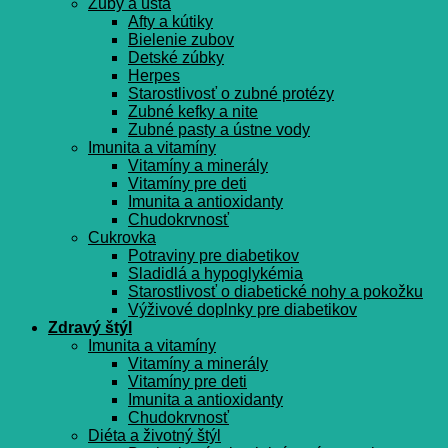
Zuby a ústa
Afty a kútiky
Bielenie zubov
Detské zúbky
Herpes
Starostlivosť o zubné protézy
Zubné kefky a nite
Zubné pasty a ústne vody
Imunita a vitamíny
Vitamíny a minerály
Vitamíny pre deti
Imunita a antioxidanty
Chudokrvnosť
Cukrovka
Potraviny pre diabetikov
Sladidlá a hypoglykémia
Starostlivosť o diabetické nohy a pokožku
Výživové doplnky pre diabetikov
Zdravý štýl
Imunita a vitamíny
Vitamíny a minerály
Vitamíny pre deti
Imunita a antioxidanty
Chudokrvnosť
Diéta a životný štýl