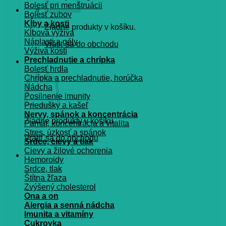
Bolesť pri menštruácii
Bolesť zubov
Kĺby a kosti
Žiadne produkty v košíku.
Kĺbová výživa
Náplasti a gély
Vrátiť sa do obchodu
Výživa kostí
Prechladnutie a chrípka
Košík
Bolesť hrdla
Chrípka a prechladnutie, horúčka
Nádcha
Posilnenie imunity
Priedušky a kašeľ
Nervy, spánok a koncentrácia
Žiadne produkty v košíku.
Pamät, koncentrácia a vitalita
Stres, úzkosť a spánok
Vrátiť sa do obchodu
Srdce, cievy a tlak
Cievy a žilové ochorenia
Hemoroidy
Srdce, tlak
Štítna žľaza
Zvýšený cholesterol
Ona a on
Alergia a senná nádcha
Imunita a vitamíny
Cukrovka