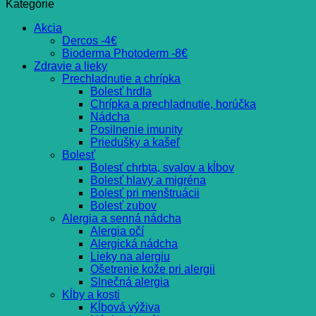
Kategórie
Akcia
Dercos -4€
Bioderma Photoderm -8€
Zdravie a lieky
Prechladnutie a chrípka
Bolesť hrdla
Chrípka a prechladnutie, horúčka
Nádcha
Posilnenie imunity
Priedušky a kašeľ
Bolesť
Bolesť chrbta, svalov a kĺbov
Bolesť hlavy a migréna
Bolesť pri menštruácii
Bolesť zubov
Alergia a senná nádcha
Alergia očí
Alergická nádcha
Lieky na alergiu
Ošetrenie kože pri alergii
Slnečná alergia
Kĺby a kosti
Kĺbová výživa