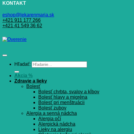
KONTAKT
eshop@lekarenmaria.sk
+421 911 177 266
+421 41 549 36 62
Hľadať:
Akcia %
Zdravie a lieky
Bolesť
Bolesť chrbta, svalov a kĺbov
Bolesť hlavy a migréna
Bolesť pri menštruácii
Bolesť zubov
Alergia a senná nádcha
Alergia očí
Alergická nádcha
Lieky na alergiu