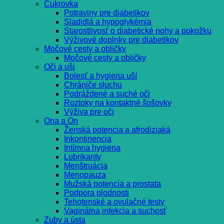
Cukrovka
Potraviny pre diabetikov
Sladidlá a hypoglykémia
Starostlivosť o diabetické nohy a pokožku
Výživové doplnky pre diabetikov
Močové cesty a obličky
Močové cesty a obličky
Oči a uši
Bolesť a hygiena uší
Chrániče sluchu
Podráždené a suché oči
Roztoky na kontaktné šošovky
Výživa pre oči
Ona a On
Ženská potencia a afrodiziaká
Inkontinencia
Intímna hygiena
Lubrikanty
Menštruácia
Menopauza
Mužská potencia a prostata
Podpora plodnosti
Tehotenské a ovulačné testy
Vaginálna infekcia a suchosť
Zuby a ústa