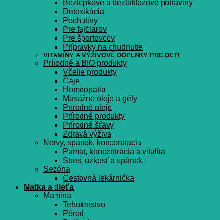
Bezlepkové a bezlaktózové potraviny
Detoxikácia
Pochutiny
Pre fajčiarov
Pre športovcov
Prípravky na chudnutie
VITAMÍNY A VÝŽIVOVÉ DOPLNKY PRE DETI
Prírodné a BIO produkty
Včelie produkty
Čaje
Homeopatia
Masážne oleje a gély
Prírodné oleje
Prírodné produkty
Prírodné šťavy
Zdravá výživa
Nervy, spánok, koncentrácia
Pamät, koncentrácia a vitalita
Stres, úzkosť a spánok
Sezóna
Cestovná lekárnička
Matka a dieťa
Mamina
Tehotenstvo
Pôrod