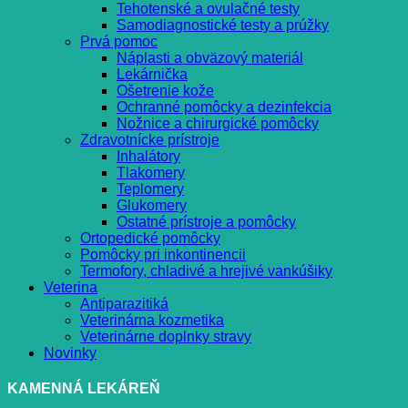
Tehotenské a ovulačné testy
Samodiagnostické testy a prúžky
Prvá pomoc
Náplasti a obväzový materiál
Lekárnička
Ošetrenie kože
Ochranné pomôcky a dezinfekcia
Nožnice a chirurgické pomôcky
Zdravotnícke prístroje
Inhalátory
Tlakomery
Teplomery
Glukomery
Ostatné prístroje a pomôcky
Ortopedické pomôcky
Pomôcky pri inkontinencii
Termofory, chladivé a hrejivé vankúšiky
Veterina
Antiparazitiká
Veterinárna kozmetika
Veterinárne doplnky stravy
Novinky
KAMENNÁ LEKÁREŇ