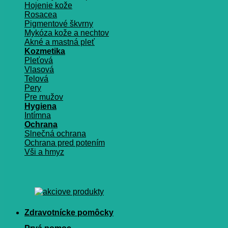
Hojenie kože
Rosacea
Pigmentové škvrny
Mykóza kože a nechtov
Akné a mastná pleť
Kozmetika
Pleťová
Vlasová
Telová
Pery
Pre mužov
Hygiena
Intímna
Ochrana
Slnečná ochrana
Ochrana pred potením
Vši a hmyz
Zdravotnícke pomôcky