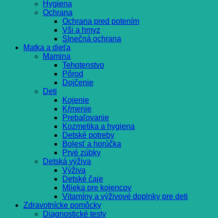
Hygiena
Ochrana
Ochrana pred potením
Vši a hmyz
Slnečná ochrana
Matka a dieťa
Mamina
Tehotenstvo
Pôrod
Dojčenie
Deti
Kojenie
Kŕmenie
Prebaľovanie
Kozmetika a hygiena
Detské potreby
Bolesť a horúčka
Prvé zúbky
Detská výživa
Výživa
Detské čaje
Mlieka pre kojencov
Vitamíny a výživové doplnky pre deti
Zdravotnícke pomôcky
Diagnostické testy