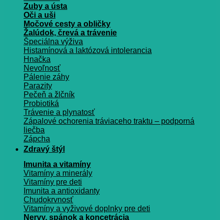
Zuby a ústa
Oči a uši
Močové cesty a obličky
Žalúdok, črevá a trávenie
Špeciálna výživa
Histamínová a laktózová intolerancia
Hnačka
Nevoľnosť
Pálenie záhy
Parazity
Pečeň a žlčník
Probiotiká
Trávenie a plynatosť
Zápalové ochorenia tráviaceho traktu – podporná
liečba
Zápcha
Zdravý štýl
Imunita a vitamíny
Vitamíny a minerály
Vitamíny pre deti
Imunita a antioxidanty
Chudokrvnosť
Vitamíny a vyživové doplnky pre deti
Nervy, spánok a koncetrácia