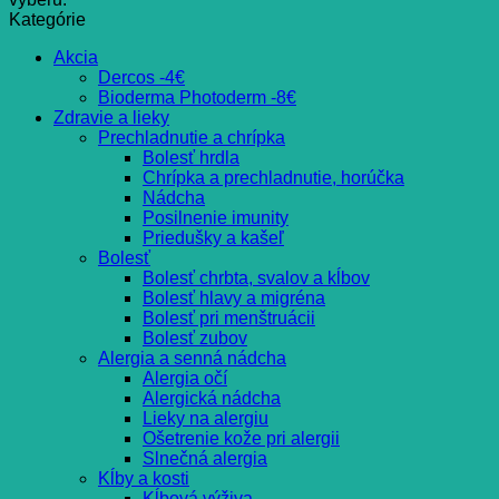
Kategórie
Akcia
Dercos -4€
Bioderma Photoderm -8€
Zdravie a lieky
Prechladnutie a chrípka
Bolesť hrdla
Chrípka a prechladnutie, horúčka
Nádcha
Posilnenie imunity
Priedušky a kašeľ
Bolesť
Bolesť chrbta, svalov a kĺbov
Bolesť hlavy a migréna
Bolesť pri menštruácii
Bolesť zubov
Alergia a senná nádcha
Alergia očí
Alergická nádcha
Lieky na alergiu
Ošetrenie kože pri alergii
Slnečná alergia
Kĺby a kosti
Kĺbová výživa