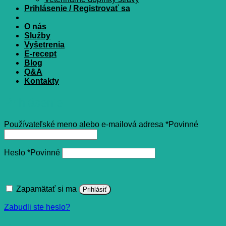
Prihlásenie / Registrovať sa
O nás
Služby
Vyšetrenia
E-recept
Blog
Q&A
Kontakty
Prihlásenie
Používateľské meno alebo e-mailová adresa
*
Povinné
Heslo
*
Povinné
Zapamätať si ma
Prihlásiť
Zabudli ste heslo?