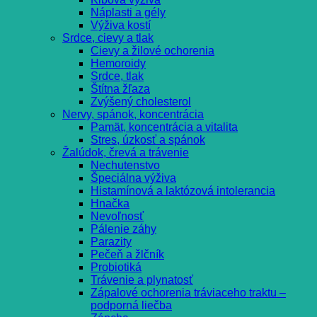
Náplasti a gély
Výživa kostí
Srdce, cievy a tlak
Cievy a žilové ochorenia
Hemoroidy
Srdce, tlak
Štítna žľaza
Zvýšený cholesterol
Nervy, spánok, koncentrácia
Pamät, koncentrácia a vitalita
Stres, úzkosť a spánok
Žalúdok, črevá a trávenie
Nechutenstvo
Špeciálna výživa
Histamínová a laktózová intolerancia
Hnačka
Nevoľnosť
Pálenie záhy
Parazity
Pečeň a žlčník
Probiotiká
Trávenie a plynatosť
Zápalové ochorenia tráviaceho traktu –
podporná liečba