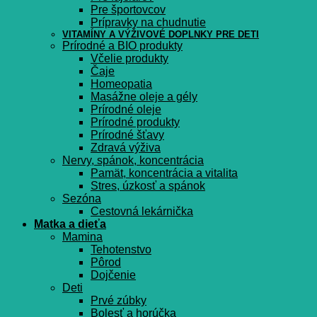
Pre športovcov
Prípravky na chudnutie
VITAMÍNY A VÝŽIVOVÉ DOPLNKY PRE DETI
Prírodné a BIO produkty
Včelie produkty
Čaje
Homeopatia
Masážne oleje a gély
Prírodné oleje
Prírodné produkty
Prírodné šťavy
Zdravá výživa
Nervy, spánok, koncentrácia
Pamät, koncentrácia a vitalita
Stres, úzkosť a spánok
Sezóna
Cestovná lekárnička
Matka a dieťa
Mamina
Tehotenstvo
Pôrod
Dojčenie
Deti
Prvé zúbky
Bolesť a horúčka