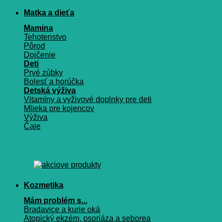
Matka a dieťa
Mamina
Tehotenstvo
Pôrod
Dojčenie
Deti
Prvé zúbky
Bolesť a horúčka
Detská výživa
Vitamíny a vyživové doplnky pre deti
Mlieka pre kojencov
Výživa
Čaje
Kozmetika
Mám problém s...
Bradavice a kurie oká
Atopický ekzém, psoriáza a seborea