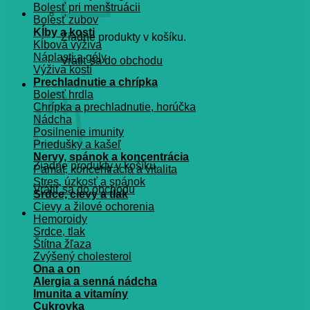
Bolesť pri menštruácii
Bolesť zubov
Kĺby a kosti
Žiadne produkty v košíku.
Kĺbová výživa
Náplasti a gély
Vrátiť sa do obchodu
Výživa kostí
Prechladnutie a chrípka
Košík
Bolesť hrdla
Chrípka a prechladnutie, horúčka
Nádcha
Posilnenie imunity
Priedušky a kašeľ
Nervy, spánok a koncentrácia
Žiadne produkty v košíku.
Pamät, koncentrácia a vitalita
Stres, úzkosť a spánok
Vrátiť sa do obchodu
Srdce, cievy a tlak
Cievy a žilové ochorenia
Hemoroidy
Srdce, tlak
Štítna žľaza
Zvýšený cholesterol
Ona a on
Alergia a senná nádcha
Imunita a vitamíny
Cukrovka