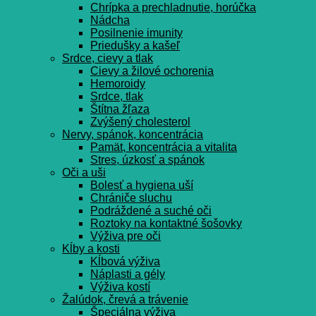
Chrípka a prechladnutie, horúčka
Nádcha
Posilnenie imunity
Priedušky a kašeľ
Srdce, cievy a tlak
Cievy a žilové ochorenia
Hemoroidy
Srdce, tlak
Štítna žľaza
Zvýšený cholesterol
Nervy, spánok, koncentrácia
Pamät, koncentrácia a vitalita
Stres, úzkosť a spánok
Oči a uši
Bolesť a hygiena uší
Chrániče sluchu
Podráždené a suché oči
Roztoky na kontaktné šošovky
Výživa pre oči
Kĺby a kosti
Kĺbová výživa
Náplasti a gély
Výživa kostí
Žalúdok, črevá a trávenie
Špeciálna výživa