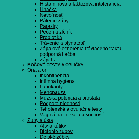
Histamínová a laktózová intolerancia
Hnačka
Nevoľnosť
Pálenie záhy
Parazity
Pečeň a žlčník
Probiotiká
Trávenie a plynatosť
Zápalové ochorenia tráviaceho traktu –
podporná liečba
Zápcha
MOČOVÉ CESTY A OBLIČKY
Ona a on
Inkontinencia
Intímna hygiena
Lubrikanty
Menopauza
Mužská potencia a prostata
Podpora plodnosti
Tehotenské a ovulačné testy
Vaginálna infekcia a suchosť
Zuby a ústa
Afty a kútiky
Bielenie zubov
Detské zúbky