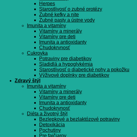
Herpes
Starostlivosť o zubné protézy
Zubné kefky a nite
Zubné pasty a ústne vody
Imunita a vitamíny
Vitamíny a minerály
Vitamíny pre deti
Imunita a antioxidanty
Chudokrvnosť
Cukrovka
Potraviny pre diabetikov
Sladidlá a hypoglykémia
Starostlivosť o diabetické nohy a pokožku
Výživové doplnky pre diabetikov
Zdravý štýl
Imunita a vitamíny
Vitamíny a minerály
Vitamíny pre deti
Imunita a antioxidanty
Chudokrvnosť
Diéta a životný štýl
Bezlepkové a bezlaktózové potraviny
Detoxikácia
Pochutiny
Pre fajčiarov