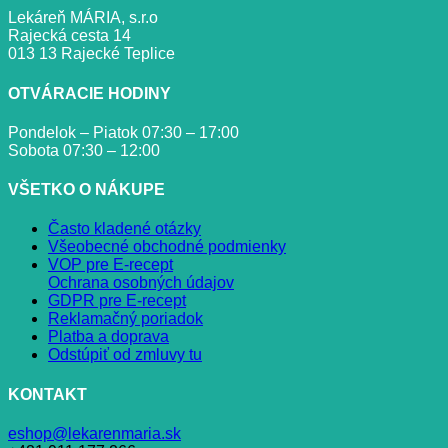
Lekáreň MÁRIA, s.r.o
Rajecká cesta 14
013 13 Rajecké Teplice
OTVÁRACIE HODINY
Pondelok – Piatok 07:30 – 17:00
Sobota 07:30 – 12:00
VŠETKO O NÁKUPE
Často kladené otázky
Všeobecné obchodné podmienky
VOP pre E-recept
Ochrana osobných údajov
GDPR pre E-recept
Reklamačný poriadok
Platba a doprava
Odstúpiť od zmluvy tu
KONTAKT
eshop@lekarenmaria.sk