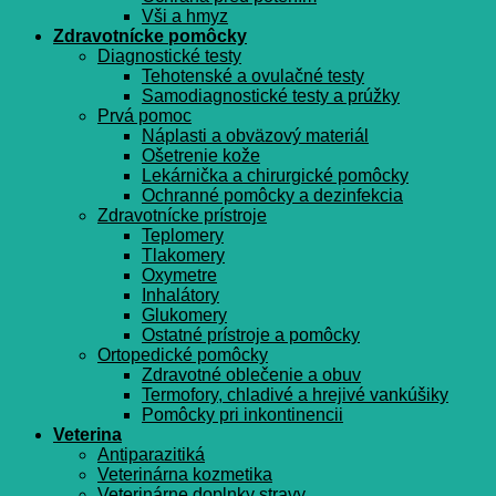
Vši a hmyz
Zdravotnícke pomôcky
Diagnostické testy
Tehotenské a ovulačné testy
Samodiagnostické testy a prúžky
Prvá pomoc
Náplasti a obväzový materiál
Ošetrenie kože
Lekárnička a chirurgické pomôcky
Ochranné pomôcky a dezinfekcia
Zdravotnícke prístroje
Teplomery
Tlakomery
Oxymetre
Inhalátory
Glukomery
Ostatné prístroje a pomôcky
Ortopedické pomôcky
Zdravotné oblečenie a obuv
Termofory, chladivé a hrejivé vankúšiky
Pomôcky pri inkontinencii
Veterina
Antiparazitiká
Veterinárna kozmetika
Veterinárne doplnky stravy