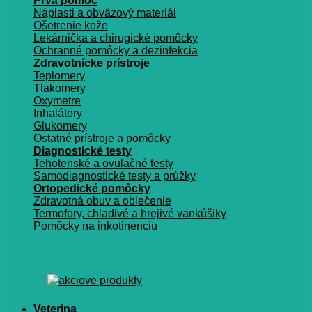
Prvá pomoc
Náplasti a obväzový materiál
Ošetrenie kože
Lekárnička a chirugické pomôcky
Ochranné pomôcky a dezinfekcia
Zdravotnícke prístroje
Teplomery
Tlakomery
Oxymetre
Inhalátory
Glukomery
Ostatné prístroje a pomôcky
Diagnostické testy
Tehotenské a ovulačné testy
Samodiagnostické testy a prúžky
Ortopedické pomôcky
Zdravotná obuv a oblečenie
Termofory, chladivé a hrejivé vankúšiky
Pomôcky na inkotinenciu
Veterina