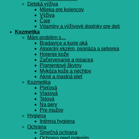
Detská výživa
Mlieka pre kojencov
Výživa
Čaje
Vitamíny a výživové doplnky pre deti
Kozmetika
Mám problém s…
Bradavice a kurie oká
Atopický ekzém, psoriáza a seborea
Hojenie kože
Začervenanie a rosacea
Pigmentové škvrny
Mykóza kože a nechtov
Akné a mastná pleť
Kozmetika
Pleťová
Vlasová
Telová
Na pery
Pre mužov
Hygiena
Intímna hygiena
Ochrana
Slnečná ochrana
Ochrana pred potením