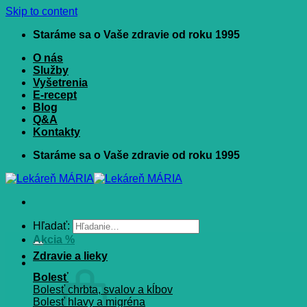
Skip to content
Staráme sa o Vaše zdravie od roku 1995
O nás
Služby
Vyšetrenia
E-recept
Blog
Q&A
Kontakty
Staráme sa o Vaše zdravie od roku 1995
Hľadať:
Akcia %
Zdravie a lieky
Bolesť
Bolesť chrbta, svalov a kĺbov
Bolesť hlavy a migréna