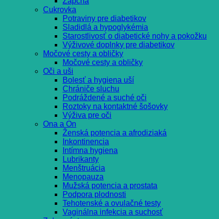
Zápcha
Cukrovka
Potraviny pre diabetikov
Sladidlá a hypoglykémia
Starostlivosť o diabetické nohy a pokožku
Výživové doplnky pre diabetikov
Močové cesty a obličky
Močové cesty a obličky
Oči a uši
Bolesť a hygiena uší
Chrániče sluchu
Podráždené a suché oči
Roztoky na kontaktné šošovky
Výživa pre oči
Ona a On
Ženská potencia a afrodiziaká
Inkontinencia
Intímna hygiena
Lubrikanty
Menštruácia
Menopauza
Mužská potencia a prostata
Podpora plodnosti
Tehotenské a ovulačné testy
Vaginálna infekcia a suchosť