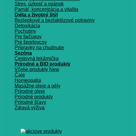
Stres, úzkosť a spánok
Pamäť, koncentrácia a vitalita
Diéta a životný štýl
Bezlepkové a bezlaktózové potraviny
Detoxikácia
Pochutiny
Pre fajčiarov
Pre športovcov
Prípravky na chudnutie
Sezóna
Cestovná lekárnička
Prírodné a BIO produkty
Včelie produkty
Čaje
Homeopatia
Masážne oleje a gély
Prírodné oleje
Prírodné produkty
Prírodné šťavy
Zdravá výživa