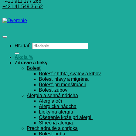
+421 911 177 266
+421 41 549 36 62
Hľadať:
Akcia %
Zdravie a lieky
Bolesť
Bolesť chrbta, svalov a kĺbov
Bolesť hlavy a migréna
Bolesť pri menštruácii
Bolesť zubov
Alergia a senná nádcha
Alergia očí
Alergická nádcha
Lieky na alergiu
Ošetrenie kože pri alergii
Slnečná alergia
Prechladnutie a chrípka
Bolesť hrdla