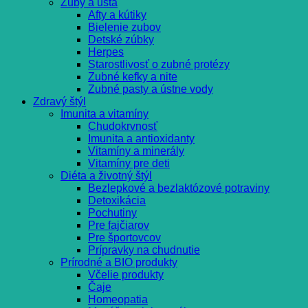
Zuby a ústa
Afty a kútiky
Bielenie zubov
Detské zúbky
Herpes
Starostlivosť o zubné protézy
Zubné kefky a nite
Zubné pasty a ústne vody
Zdravý štýl
Imunita a vitamíny
Chudokrvnosť
Imunita a antioxidanty
Vitamíny a minerály
Vitamíny pre deti
Diéta a životný štýl
Bezlepkové a bezlaktózové potraviny
Detoxikácia
Pochutiny
Pre fajčiarov
Pre športovcov
Prípravky na chudnutie
Prírodné a BIO produkty
Včelie produkty
Čaje
Homeopatia