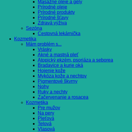
Masážne oleje a gély
Prírodné oleje
Prírodné produkty
Prírodné šťavy
Zdravá výživa
Sezóna
Cestovná lekárnička
Kozmetika
Mám problém s...
Vrásky
Akné a mastná pleť
Atopický ekzém, psoriáza a seborea
Bradavice a kurie oká
Hojenie kože
Mykóza kože a nechtov
Pigmentové škvrny
Nohy
Ruky a nechty
Začervenanie a rosacea
Kozmetika
Pre mužov
Na pery
Pleťová
Telová
Vlasová