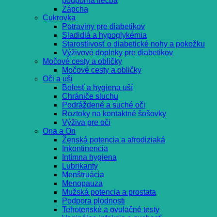
podporná liečba
Zápcha
Cukrovka
Potraviny pre diabetikov
Sladidlá a hypoglykémia
Starostlivosť o diabetické nohy a pokožku
Výživové doplnky pre diabetikov
Močové cesty a obličky
Močové cesty a obličky
Oči a uši
Bolesť a hygiena uší
Chrániče sluchu
Podráždené a suché oči
Roztoky na kontaktné šošovky
Výživa pre oči
Ona a On
Ženská potencia a afrodiziaká
Inkontinencia
Intímna hygiena
Lubrikanty
Menštruácia
Menopauza
Mužská potencia a prostata
Podpora plodnosti
Tehotenské a ovulačné testy