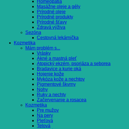
Homeopatia
Masážne oleje a gély
Prírodné oleje
Prírodné produkty
Prírodné šťavy
Zdravá výživa
Sezóna
Cestovná lekárnička
Kozmetika
Mám problém s...
Vrásky
Akné a mastná pleť
Atopický ekzém, psoriáza a seborea
Bradavice a kurie oká
Hojenie kože
Mykóza kože a nechtov
Pigmentové škvrny
Nohy
Ruky a nechty
Začervenanie a rosacea
Kozmetika
Pre mužov
Na pery
Pleťová
Telová