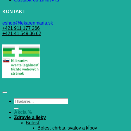
KONTAKT
eshop@lekarenmaria.sk
+421 911 177 266
+421 41 549 36 62
Hľadať:
Akcia %
Zdravie a lieky
Bolesť
Bolesť chrbta, svalov a kĺbov