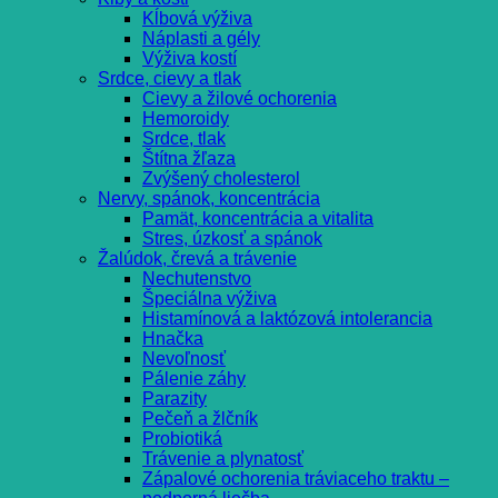
Kĺbová výživa
Náplasti a gély
Výživa kostí
Srdce, cievy a tlak
Cievy a žilové ochorenia
Hemoroidy
Srdce, tlak
Štítna žľaza
Zvýšený cholesterol
Nervy, spánok, koncentrácia
Pamät, koncentrácia a vitalita
Stres, úzkosť a spánok
Žalúdok, črevá a trávenie
Nechutenstvo
Špeciálna výživa
Histamínová a laktózová intolerancia
Hnačka
Nevoľnosť
Pálenie záhy
Parazity
Pečeň a žlčník
Probiotiká
Trávenie a plynatosť
Zápalové ochorenia tráviaceho traktu –