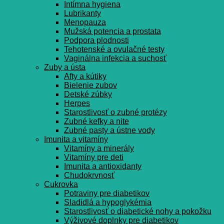
Intímna hygiena
Lubrikanty
Menopauza
Mužská potencia a prostata
Podpora plodnosti
Tehotenské a ovulačné testy
Vaginálna infekcia a suchosť
Zuby a ústa
Afty a kútiky
Bielenie zubov
Detské zúbky
Herpes
Starostlivosť o zubné protézy
Zubné kefky a nite
Zubné pasty a ústne vody
Imunita a vitamíny
Vitamíny a minerály
Vitamíny pre deti
Imunita a antioxidanty
Chudokrvnosť
Cukrovka
Potraviny pre diabetikov
Sladidlá a hypoglykémia
Starostlivosť o diabetické nohy a pokožku
Výživové doplnky pre diabetikov