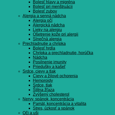
Bolesť hlavy a migréna
Bolesť pri menštruácii
Bolesť zubov
Alergia a senná nádcha
Alergia očí
Alergická nádcha
Lieky na alergiu
Ošetrenie kože pri alergii
Slnečná alergia
Prechladnutie a chrípka
Bolesť hrdla
Chrípka a prechladnutie, horúčka
Nádcha
Posilnenie imunity
Priedušky a kašeľ
Srdce, cievy a tlak
Cievy a žilové ochorenia
Hemoroidy
Srdce, tlak
Štítna žľaza
Zvýšený cholesterol
Nervy, spánok, koncentrácia
Pamät, koncentrácia a vitalita
Stres, úzkosť a spánok
Oči a uši