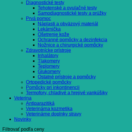
Diagnostické testy
Tehotenské a ovulačné testy
Samodiagnostické testy a prúžky
Prvá pomoc
Náplasti a obväzový materiál
Lekárnička
Ošetrenie kože
Ochranné pomôcky a dezinfekcia
Nožnice a chirurgické pomôcky
Zdravotnícke prístroje
Inhalátory
Tlakomery
Teplomery
Glukomery
Ostatné prístroje a pomôcky
Ortopedické pomôcky
Pomôcky pri inkontinencii
Termofory, chladivé a hrejivé vankúšiky
Veterina
Antiparazitiká
Veterinárna kozmetika
Veterinárne doplnky stravy
Novinky
Filtrovať podľa ceny