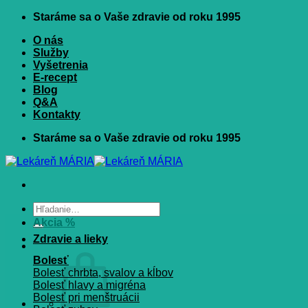
Skip
Staráme sa o Vaše zdravie od roku 1995
to
O nás
content
Služby
Vyšetrenia
E-recept
Blog
Q&A
Kontakty
Staráme sa o Vaše zdravie od roku 1995
Hľadať:
Akcia %
Zdravie a lieky
Bolesť
Bolesť chrbta, svalov a kĺbov
Bolesť hlavy a migréna
Bolesť pri menštruácii