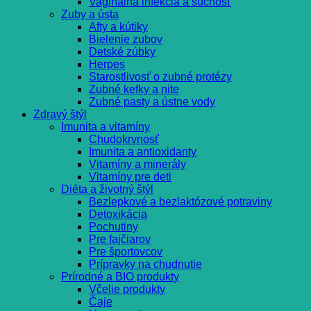
Vaginálna infekcia a suchosť
Zuby a ústa
Afty a kútiky
Bielenie zubov
Detské zúbky
Herpes
Starostlivosť o zubné protézy
Zubné kefky a nite
Zubné pasty a ústne vody
Zdravý štýl
Imunita a vitamíny
Chudokrvnosť
Imunita a antioxidanty
Vitamíny a minerály
Vitamíny pre deti
Diéta a životný štýl
Bezlepkové a bezlaktózové potraviny
Detoxikácia
Pochutiny
Pre fajčiarov
Pre športovcov
Prípravky na chudnutie
Prírodné a BIO produkty
Včelie produkty
Čaje