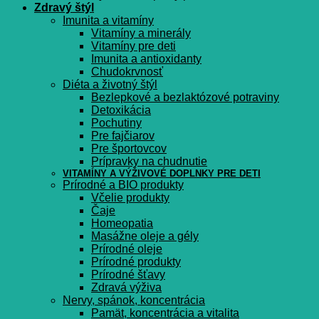
Zdravý štýl
Imunita a vitamíny
Vitamíny a minerály
Vitamíny pre deti
Imunita a antioxidanty
Chudokrvnosť
Diéta a životný štýl
Bezlepkové a bezlaktózové potraviny
Detoxikácia
Pochutiny
Pre fajčiarov
Pre športovcov
Prípravky na chudnutie
VITAMÍNY A VÝŽIVOVÉ DOPLNKY PRE DETI
Prírodné a BIO produkty
Včelie produkty
Čaje
Homeopatia
Masážne oleje a gély
Prírodné oleje
Prírodné produkty
Prírodné šťavy
Zdravá výživa
Nervy, spánok, koncentrácia
Pamät, koncentrácia a vitalita