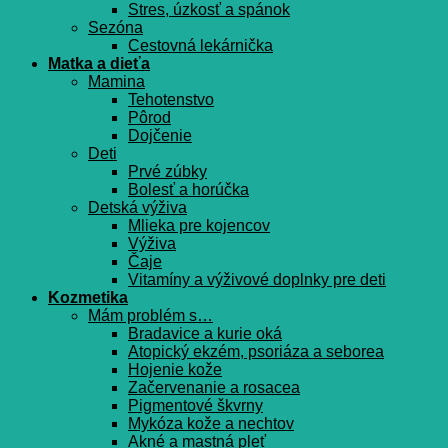
Stres, úzkosť a spánok
Sezóna
Cestovná lekárnička
Matka a dieťa
Mamina
Tehotenstvo
Pôrod
Dojčenie
Deti
Prvé zúbky
Bolesť a horúčka
Detská výživa
Mlieka pre kojencov
Výživa
Čaje
Vitamíny a výživové doplnky pre deti
Kozmetika
Mám problém s…
Bradavice a kurie oká
Atopický ekzém, psoriáza a seborea
Hojenie kože
Začervenanie a rosacea
Pigmentové škvrny
Mykóza kože a nechtov
Akné a mastná pleť