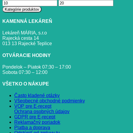
Minimálna
Maximálna
cena
cena
Kategórie produktov
KAMENNÁ LEKÁREŇ
Lekáreň MÁRIA, s.r.o
Rajecká cesta 14
013 13 Rajecké Teplice
OTVÁRACIE HODINY
Pondelok – Piatok 07:30 – 17:00
Sobota 07:30 – 12:00
VŠETKO O NÁKUPE
Často kladené otázky
Všeobecné obchodné podmienky
VOP pre E-recept
Ochrana osobných údajov
GDPR pre E-recept
Reklamačný poriadok
Platba a doprava
Odstúpiť od zmluvy tu