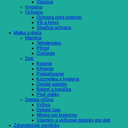
Vlasová
Hygiena
Ochrana
Ochrana pred potením
Vši a hmyz
Slnečná ochrana
Matka a dieťa
Mamina
Tehotenstvo
Pôrod
Dojčenie
Deti
Kojenie
Kŕmenie
Prebaľovanie
Kozmetika a hygiena
Detské potreby
Bolesť a horúčka
Prvé zúbky
Detská výživa
Výživa
Detské čaje
Mlieka pre kojencov
Vitamíny a výživové doplnky pre deti
Zdravotnícke pomôcky