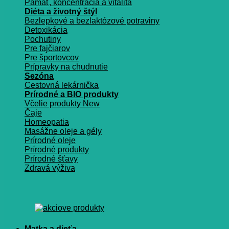
Pamäť, koncentrácia a vitalita
Diéta a životný štýl
Bezlepkové a bezlaktózové potraviny
Detoxikácia
Pochutiny
Pre fajčiarov
Pre športovcov
Prípravky na chudnutie
Sezóna
Cestovná lekárnička
Prírodné a BIO produkty
Včelie produkty
Čaje
Homeopatia
Masážne oleje a gély
Prírodné oleje
Prírodné produkty
Prírodné šťavy
Zdravá výživa
Matka a dieťa