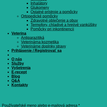
Inhalátory
Glukomery
Ostatné prístroje a pomôcky
Ortopedické pomôcky
Zdravotné oblečenie a obuv
Termofory, chladivé a hrejivé vankúšiky
Pomôcky pri inkontinencii
Veterina
Antiparazitiká
Veterinárna kozmetika
Veterinárne doplnky stravy
Prihlásenie / Registrovať sa
O nás
Služby
Vyšetrenia
E-recept
Blog
Q&A
Kontakty
Prihlásenie
Povinné
Používateľské meno alebo e-mailová adresa
*