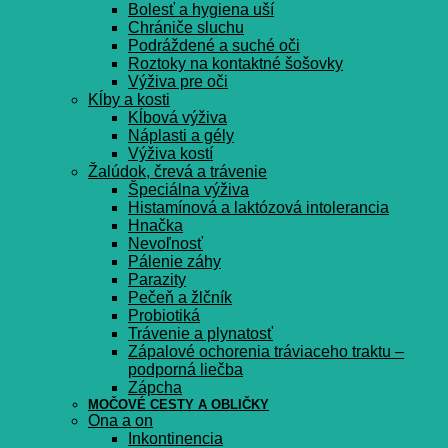
Bolesť a hygiena uší
Chrániče sluchu
Podráždené a suché oči
Roztoky na kontaktné šošovky
Výživa pre oči
Kĺby a kosti
Kĺbová výživa
Náplasti a gély
Výživa kostí
Žalúdok, črevá a trávenie
Špeciálna výživa
Histamínová a laktózová intolerancia
Hnačka
Nevoľnosť
Pálenie záhy
Parazity
Pečeň a žlčník
Probiotiká
Trávenie a plynatosť
Zápalové ochorenia tráviaceho traktu –
podporná liečba
Zápcha
MOČOVÉ CESTY A OBLIČKY
Ona a on
Inkontinencia