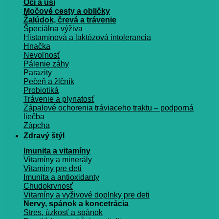
Oči a uši
Močové cesty a obličky
Žalúdok, črevá a trávenie
Špeciálna výživa
Histamínová a laktózová intolerancia
Hnačka
Nevoľnosť
Pálenie záhy
Parazity
Pečeň a žlčník
Probiotiká
Trávenie a plynatosť
Zápalové ochorenia tráviaceho traktu – podporná
liečba
Zápcha
Zdravý štýl
Imunita a vitamíny
Vitamíny a minerály
Vitamíny pre deti
Imunita a antioxidanty
Chudokrvnosť
Vitamíny a vyživové doplnky pre deti
Nervy, spánok a koncetrácia
Stres, úzkosť a spánok