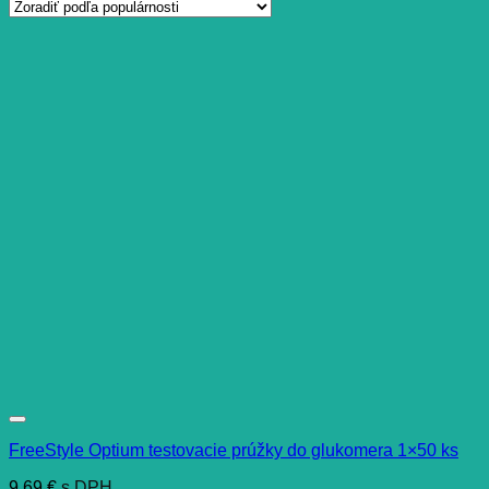
FreeStyle Optium testovacie prúžky do glukomera 1×50 ks
9,69
€
s DPH