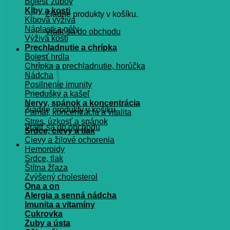
Bolesť zubov
Kĺby a kosti
Žiadne produkty v košíku.
Kĺbová výživa
Náplasti a gély
Vrátiť sa do obchodu
Výživa kostí
Prechladnutie a chrípka
Košík
Bolesť hrdla
Chrípka a prechladnutie, horúčka
Nádcha
Posilnenie imunity
Priedušky a kašeľ
Nervy, spánok a koncentrácia
Žiadne produkty v košíku.
Pamät, koncentrácia a vitalita
Stres, úzkosť a spánok
Vrátiť sa do obchodu
Srdce, cievy a tlak
Cievy a žilové ochorenia
Hemoroidy
Srdce, tlak
Štítna žľaza
Zvýšený cholesterol
Ona a on
Alergia a senná nádcha
Imunita a vitamíny
Cukrovka
Zuby a ústa