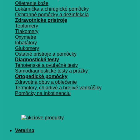
Ošetrenie kože
Lekárnička a chirugické pomôcky
Ochranné pomôcky a dezinfekcia
Zdravotnícke prístroje
Teplomery
Tlakomery
Oxymetre
Inhalátory
Glukomery
Ostatné prístroje a pomôcky
Diagnostické testy
Tehotenské a ovulačné testy
Samodiagnostické testy a prúžky
Ortopedické pomôcky
Zdravotná obuv a oblečenie
Termofory, chladivé a hrejivé vankúšiky
Pomôcky na inkotinenciu
Veterina