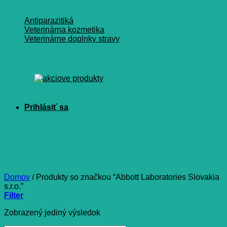
Antiparazitiká
Veterinárna kozmetika
Veterinárne doplnky stravy
Abbott Laboratories Slovakia
s.r.o.
Domov
/
Produkty so značkou “Abbott Laboratories Slovakia
s.r.o.”
Filter
Zobrazený jediný výsledok