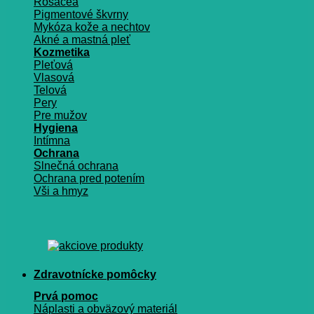
Rosacea
Pigmentové škvrny
Mykóza kože a nechtov
Akné a mastná pleť
Kozmetika
Pleťová
Vlasová
Telová
Pery
Pre mužov
Hygiena
Intímna
Ochrana
Slnečná ochrana
Ochrana pred potením
Vši a hmyz
Zdravotnícke pomôcky
Prvá pomoc
Náplasti a obväzový materiál