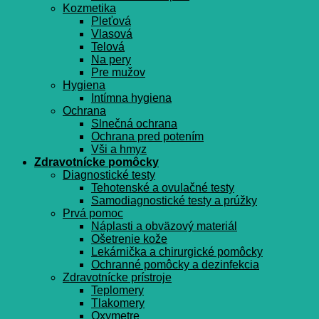
Kozmetika
Pleťová
Vlasová
Telová
Na pery
Pre mužov
Hygiena
Intímna hygiena
Ochrana
Slnečná ochrana
Ochrana pred potením
Vši a hmyz
Zdravotnícke pomôcky
Diagnostické testy
Tehotenské a ovulačné testy
Samodiagnostické testy a prúžky
Prvá pomoc
Náplasti a obväzový materiál
Ošetrenie kože
Lekárnička a chirurgické pomôcky
Ochranné pomôcky a dezinfekcia
Zdravotnícke prístroje
Teplomery
Tlakomery
Oxymetre