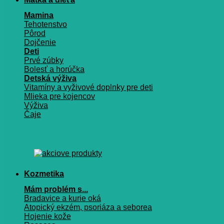
Mamina
Tehotenstvo
Pôrod
Dojčenie
Deti
Prvé zúbky
Bolesť a horúčka
Detská výživa
Vitamíny a vyživové doplnky pre deti
Mlieka pre kojencov
Výživa
Čaje
Kozmetika
Mám problém s...
Bradavice a kurie oká
Atopický ekzém, psoriáza a seborea
Hojenie kože