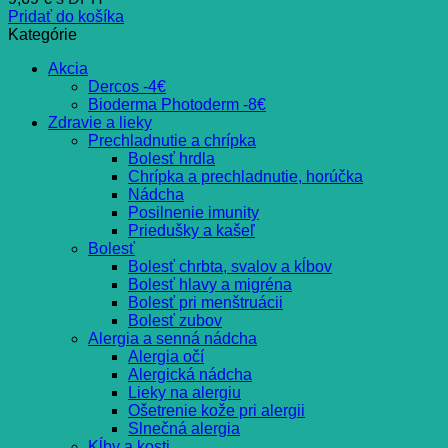
Pridať do košíka
Kategórie
Akcia
Dercos -4€
Bioderma Photoderm -8€
Zdravie a lieky
Prechladnutie a chrípka
Bolesť hrdla
Chrípka a prechladnutie, horúčka
Nádcha
Posilnenie imunity
Priedušky a kašeľ
Bolesť
Bolesť chrbta, svalov a kĺbov
Bolesť hlavy a migréna
Bolesť pri menštruácii
Bolesť zubov
Alergia a senná nádcha
Alergia očí
Alergická nádcha
Lieky na alergiu
Ošetrenie kože pri alergii
Slnečná alergia
Kĺby a kosti