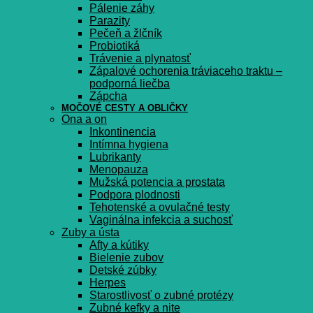
Pálenie záhy
Parazity
Pečeň a žlčník
Probiotiká
Trávenie a plynatosť
Zápalové ochorenia tráviaceho traktu –
podporná liečba
Zápcha
MOČOVÉ CESTY A OBLIČKY
Ona a on
Inkontinencia
Intímna hygiena
Lubrikanty
Menopauza
Mužská potencia a prostata
Podpora plodnosti
Tehotenské a ovulačné testy
Vaginálna infekcia a suchosť
Zuby a ústa
Afty a kútiky
Bielenie zubov
Detské zúbky
Herpes
Starostlivosť o zubné protézy
Zubné kefky a nite