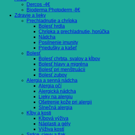
Dercos -4€
Bioderma Photoderm -8€
Zdravie a lieky
Prechladnutie a chrípka
Bolesť hrdla
Chrípka a prechladnutie, horúčka
Nádcha
Posilnenie imunity
Priedušky a kašeľ
Bolesť
Bolesť chrbta, svalov a kĺbov
Bolesť hlavy a migréna
Bolesť pri menštruácii
Bolesť zubov
Alergia a senná nádcha
Alergia očí
Alergická nádcha
Lieky na alergiu
Ošetrenie kože pri alergii
Slnečná alergia
Kĺby a kosti
Kĺbová výživa
Náplasti a gély
Výživa kostí
Srdce, cievy a tlak