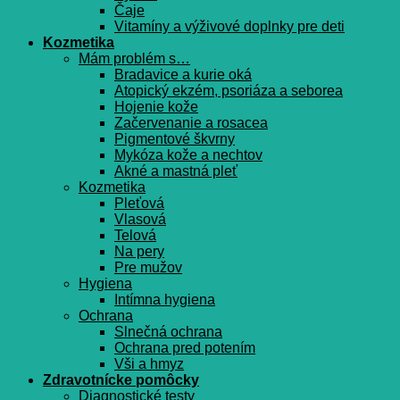
Čaje
Vitamíny a výživové doplnky pre deti
Kozmetika
Mám problém s…
Bradavice a kurie oká
Atopický ekzém, psoriáza a seborea
Hojenie kože
Začervenanie a rosacea
Pigmentové škvrny
Mykóza kože a nechtov
Akné a mastná pleť
Kozmetika
Pleťová
Vlasová
Telová
Na pery
Pre mužov
Hygiena
Intímna hygiena
Ochrana
Slnečná ochrana
Ochrana pred potením
Vši a hmyz
Zdravotnícke pomôcky
Diagnostické testy