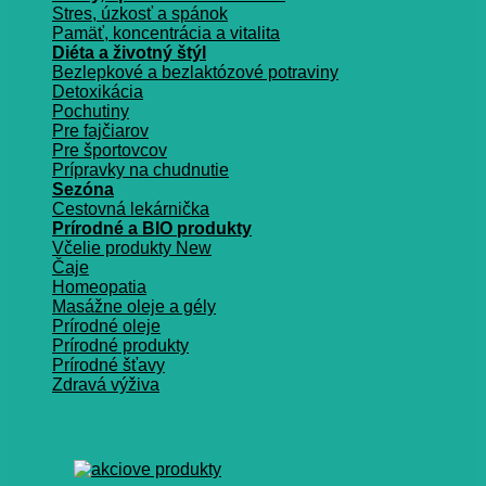
Stres, úzkosť a spánok
Pamäť, koncentrácia a vitalita
Diéta a životný štýl
Bezlepkové a bezlaktózové potraviny
Detoxikácia
Pochutiny
Pre fajčiarov
Pre športovcov
Prípravky na chudnutie
Sezóna
Cestovná lekárnička
Prírodné a BIO produkty
Včelie produkty
Čaje
Homeopatia
Masážne oleje a gély
Prírodné oleje
Prírodné produkty
Prírodné šťavy
Zdravá výživa