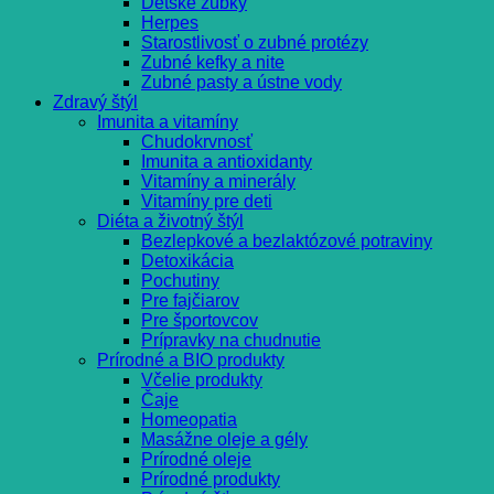
Detské zúbky
Herpes
Starostlivosť o zubné protézy
Zubné kefky a nite
Zubné pasty a ústne vody
Zdravý štýl
Imunita a vitamíny
Chudokrvnosť
Imunita a antioxidanty
Vitamíny a minerály
Vitamíny pre deti
Diéta a životný štýl
Bezlepkové a bezlaktózové potraviny
Detoxikácia
Pochutiny
Pre fajčiarov
Pre športovcov
Prípravky na chudnutie
Prírodné a BIO produkty
Včelie produkty
Čaje
Homeopatia
Masážne oleje a gély
Prírodné oleje
Prírodné produkty