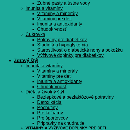
Zubné pasty a ústne vody
Imunita a vitamíny
Vitamíny a minerály
Vitamíny pre deti
Imunita a antioxidanty
Chudokrvnosť
Cukrovka
Potraviny pre diabetikov
Sladidlá a hypoglykémia
Starostlivosť o diabetické nohy a pokožku
Výživové doplnky pre diabetikov
Zdravý štýl
Imunita a vitamíny
Vitamíny a minerály
Vitamíny pre deti
Imunita a antioxidanty
Chudokrvnosť
Diéta a životný štýl
Bezlepkové a bezlaktózové potraviny
Detoxikácia
Pochutiny
Pre fajčiarov
Pre športovcov
Prípravky na chudnutie
VITAMÍNY A VÝŽIVOVÉ DOPLNKY PRE DETI