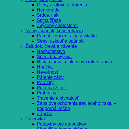
Cievy a žilové ochorenia
Hemoroidy
Srdce, tlak
Štítna žľaza
Zvýšený cholesterol
Nervy, spánok, koncentrácia
Pamät, koncentrácia a vitalita
Stres, úzkosť a spánok
Žalúdok, črevá a trávenie
Nechutenstvo
Špeciálna výživa
Histamínová a laktózová intolerancia
Hnačka
Nevoľnosť
Pálenie záhy
Parazity
Pečeň a žlčník
Probiotiká
Trávenie a plynatosť
Zápalové ochorenia tráviaceho traktu –
podporná liečba
Zápcha
Cukrovka
Potraviny pre diabetikov