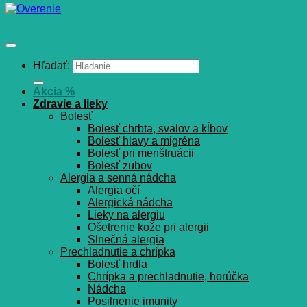
Hľadať:
Akcia %
Zdravie a lieky
Bolesť
Bolesť chrbta, svalov a kĺbov
Bolesť hlavy a migréna
Bolesť pri menštruácii
Bolesť zubov
Alergia a senná nádcha
Alergia očí
Alergická nádcha
Lieky na alergiu
Ošetrenie kože pri alergii
Slnečná alergia
Prechladnutie a chrípka
Bolesť hrdla
Chrípka a prechladnutie, horúčka
Nádcha
Posilnenie imunity