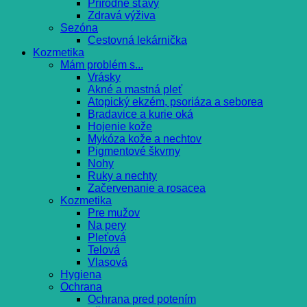
Prírodné šťavy
Zdravá výživa
Sezóna
Cestovná lekárnička
Kozmetika
Mám problém s...
Vrásky
Akné a mastná pleť
Atopický ekzém, psoriáza a seborea
Bradavice a kurie oká
Hojenie kože
Mykóza kože a nechtov
Pigmentové škvrny
Nohy
Ruky a nechty
Začervenanie a rosacea
Kozmetika
Pre mužov
Na pery
Pleťová
Telová
Vlasová
Hygiena
Ochrana
Ochrana pred potením