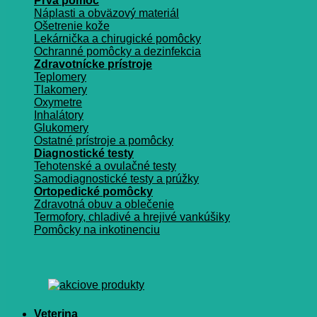
Prvá pomoc
Náplasti a obväzový materiál
Ošetrenie kože
Lekárnička a chirugické pomôcky
Ochranné pomôcky a dezinfekcia
Zdravotnícke prístroje
Teplomery
Tlakomery
Oxymetre
Inhalátory
Glukomery
Ostatné prístroje a pomôcky
Diagnostické testy
Tehotenské a ovulačné testy
Samodiagnostické testy a prúžky
Ortopedické pomôcky
Zdravotná obuv a oblečenie
Termofory, chladivé a hrejivé vankúšiky
Pomôcky na inkotinenciu
Veterina