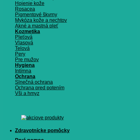
Hojenie kože
Rosacea
Pigmentové škvrny
Mykóza kože a nechtov
Akné a mastná pleť
Kozmetika
Pleťová
Vlasová
Telová
Pery
Pre mužov
Hygiena
Intímna
Ochrana
Slnečná ochrana
Ochrana pred potením
Vši a hmyz
Zdravotnícke pomôcky