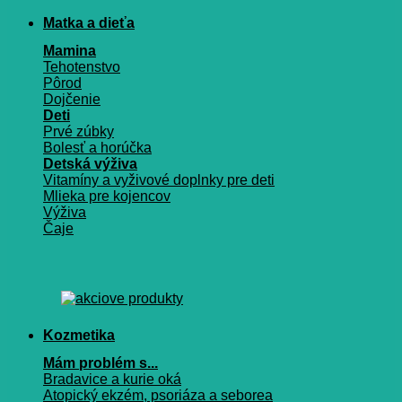
Matka a dieťa
Mamina
Tehotenstvo
Pôrod
Dojčenie
Deti
Prvé zúbky
Bolesť a horúčka
Detská výživa
Vitamíny a vyživové doplnky pre deti
Mlieka pre kojencov
Výživa
Čaje
Kozmetika
Mám problém s...
Bradavice a kurie oká
Atopický ekzém, psoriáza a seborea