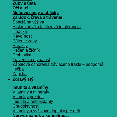
Zuby a ústa
Oči a uši
Močové cesty a obličky
Žalúdok, črevá a trávenie
Špeciálna výživa
Histamínová a laktózová intolerancia
Hnačka
Nevoľnosť
Pálenie záhy
Parazity
Pečeň a žlčník
Probiotiká
Trávenie a plynatosť
Zápalové ochorenia tráviaceho traktu – podporná
liečba
Zápcha
Zdravý štýl
Imunita a vitamíny
Vitamíny a minerály
Vitamíny pre deti
Imunita a antioxidanty
Chudokrvnosť
Vitamíny a vyživové doplnky pre deti
Nervy, spánok a koncetrácia