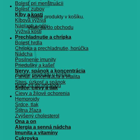
Bolesť pri menštruácii
Bolesť zubov
Kĺby a kosti
Žiadne produkty v košíku.
Kĺbová výživa
Náplasti a gély
Vrátiť sa do obchodu
Výživa kostí
Prechladnutie a chrípka
Košík
Bolesť hrdla
Chrípka a prechladnutie, horúčka
Nádcha
Posilnenie imunity
Priedušky a kašeľ
Nervy, spánok a koncentrácia
Žiadne produkty v košíku.
Pamät, koncentrácia a vitalita
Stres, úzkosť a spánok
Vrátiť sa do obchodu
Srdce, cievy a tlak
Cievy a žilové ochorenia
Hemoroidy
Srdce, tlak
Štítna žľaza
Zvýšený cholesterol
Ona a on
Alergia a senná nádcha
Imunita a vitamíny
Cukrovka