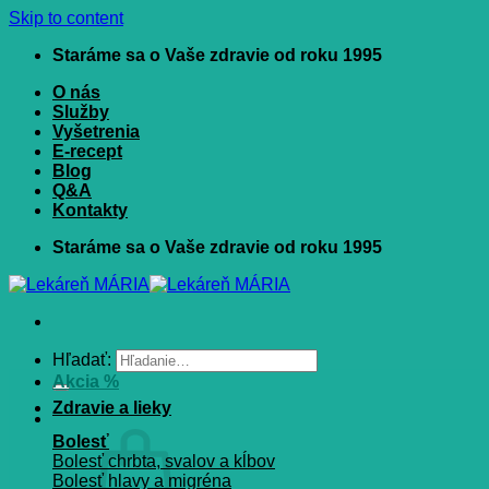
Skip to content
Staráme sa o Vaše zdravie od roku 1995
O nás
Služby
Vyšetrenia
E-recept
Blog
Q&A
Kontakty
Staráme sa o Vaše zdravie od roku 1995
Hľadať:
Akcia %
Zdravie a lieky
Bolesť
Bolesť chrbta, svalov a kĺbov
Bolesť hlavy a migréna