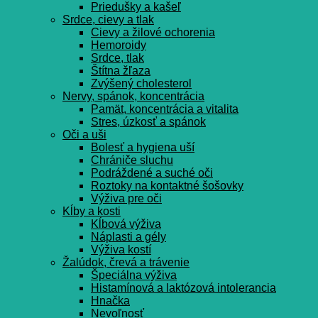
Priedušky a kašeľ
Srdce, cievy a tlak
Cievy a žilové ochorenia
Hemoroidy
Srdce, tlak
Štítna žľaza
Zvýšený cholesterol
Nervy, spánok, koncentrácia
Pamät, koncentrácia a vitalita
Stres, úzkosť a spánok
Oči a uši
Bolesť a hygiena uší
Chrániče sluchu
Podráždené a suché oči
Roztoky na kontaktné šošovky
Výživa pre oči
Kĺby a kosti
Kĺbová výživa
Náplasti a gély
Výživa kostí
Žalúdok, črevá a trávenie
Špeciálna výživa
Histamínová a laktózová intolerancia
Hnačka
Nevoľnosť