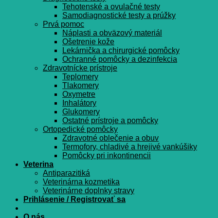
Tehotenské a ovulačné testy
Samodiagnostické testy a prúžky
Prvá pomoc
Náplasti a obväzový materiál
Ošetrenie kože
Lekárnička a chirurgické pomôcky
Ochranné pomôcky a dezinfekcia
Zdravotnícke prístroje
Teplomery
Tlakomery
Oxymetre
Inhalátory
Glukomery
Ostatné prístroje a pomôcky
Ortopedické pomôcky
Zdravotné oblečenie a obuv
Termofory, chladivé a hrejivé vankúšiky
Pomôcky pri inkontinencii
Veterina
Antiparazitiká
Veterinárna kozmetika
Veterinárne doplnky stravy
Prihlásenie / Registrovať sa
O nás