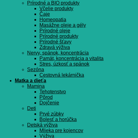
Prírodné a BIO produkty
Včelie produkty
Čaje
Homeopatia
Masážne oleje a gély
Prírodné oleje
Prírodné produkty
Prírodné šťavy
Zdravá výživa
Nervy, spánok, koncentrácia
Pamät, koncentrácia a vitalita
Stres, úzkosť a spánok
Sezóna
Cestovná lekárnička
Matka a dieťa
Mamina
Tehotenstvo
Pôrod
Dojčenie
Deti
Prvé zúbky
Bolesť a horúčka
Detská výživa
Mlieka pre kojencov
Výživa