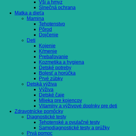
Vši a hmyz
Slnečná ochrana
Matka a dieťa
Mamina
Tehotenstvo
Pôrod
Dojčenie
Deti
Kojenie
Kŕmenie
Prebaľovanie
Kozmetika a hygiena
Detské potreby
Bolesť a horúčka
Prvé zúbky
Detská výživa
Výživa
Detské čaje
Mlieka pre kojencov
Vitamíny a výživové doplnky pre deti
Zdravotnícke pomôcky
Diagnostické testy
Tehotenské a ovulačné testy
Samodiagnostické testy a prúžky
Prvá pomoc