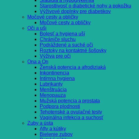
Sladidlá a hypoglykémia
Starostlivosť o diabetické nohy a pokožku
Výživové doplnky pre diabetikov
Močové cesty a obličky
Močové cesty a obličky
Oči a uši
Bolesť a hygiena uší
Chrániče sluchu
Podráždené a suché oči
Roztoky na kontaktné šošovky
Výživa pre oči
Ona a On
Ženská potencia a afrodiziaká
Inkontinencia
Intímna hygiena
Lubrikanty
Menštruácia
Menopauza
Mužská potencia a prostata
Podpora plodnosti
Tehotenské a ovulačné testy
Vaginálna infekcia a suchosť
Zuby a ústa
Afty a kútiky
Bielenie zubov