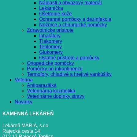
Náplasti a obväzový materiál
Lekárnička
Ošetrenie kože
Ochranné pomôcky a dezinfekcia
Nožnice a chirurgické pomôcky
Zdravotnícke prístroje
Inhalátory
Tlakomery
Teplomery
Glukomery
Ostatné prístroje a pomôcky
Ortopedické pomôcky
Pomôcky pri inkontinencii
Termofory, chladivé a hrejivé vankúšiky
Veterina
Antiparazitiká
Veterinárna kozmetika
Veterinárne doplnky stravy
Novinky
KAMENNÁ LEKÁREŇ
Lekáreň MÁRIA, s.r.o
Rajecká cesta 14
013 13 Rajecké Teplice