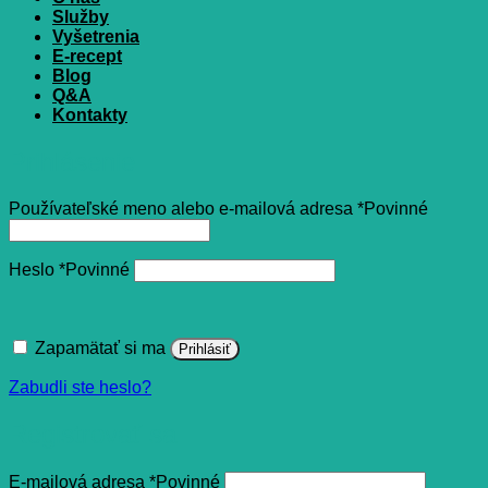
Služby
Vyšetrenia
E-recept
Blog
Q&A
Kontakty
Prihlásenie
Používateľské meno alebo e-mailová adresa
*
Povinné
Heslo
*
Povinné
Zapamätať si ma
Prihlásiť
Zabudli ste heslo?
Registrovať sa
E-mailová adresa
*
Povinné