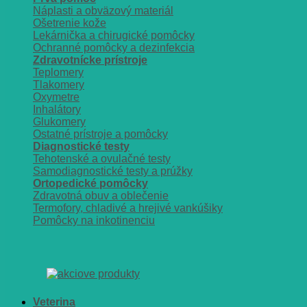
Náplasti a obväzový materiál
Ošetrenie kože
Lekárnička a chirugické pomôcky
Ochranné pomôcky a dezinfekcia
Zdravotnícke prístroje
Teplomery
Tlakomery
Oxymetre
Inhalátory
Glukomery
Ostatné prístroje a pomôcky
Diagnostické testy
Tehotenské a ovulačné testy
Samodiagnostické testy a prúžky
Ortopedické pomôcky
Zdravotná obuv a oblečenie
Termofory, chladivé a hrejivé vankúšiky
Pomôcky na inkotinenciu
Veterina