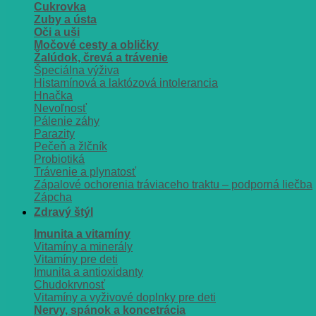
Cukrovka
Zuby a ústa
Oči a uši
Močové cesty a obličky
Žalúdok, črevá a trávenie
Špeciálna výživa
Histamínová a laktózová intolerancia
Hnačka
Nevoľnosť
Pálenie záhy
Parazity
Pečeň a žlčník
Probiotiká
Trávenie a plynatosť
Zápalové ochorenia tráviaceho traktu – podporná liečba
Zápcha
Zdravý štýl
Imunita a vitamíny
Vitamíny a minerály
Vitamíny pre deti
Imunita a antioxidanty
Chudokrvnosť
Vitamíny a vyživové doplnky pre deti
Nervy, spánok a koncetrácia