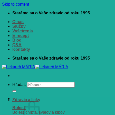
Skip to content
Staráme sa o Vaše zdravie od roku 1995
O nás
Služby
Vyšetrenia
E-recept
Blog
Q&A
Kontakty
Staráme sa o Vaše zdravie od roku 1995
Hľadať:
Zdravie a lieky
Bolesť
Bolesť chrbta, svalov a kĺbov