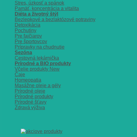
Stres, úzkosť a spánok
Pamäť, koncentrácia a vitalita
Diéta a životný štýl
Bezlepkové a bezlaktózové potraviny
Detoxikácia
Pochutiny
Pre fajčiarov
Pre športovcov
Prípravky na chudnutie
Sezóna
Cestovná lekárnička
Prírodné a BIO produkty
Včelie produkty
Čaje
Homeopatia
Masážne oleje a gély
Prírodné oleje
Prírodné produkty
Prírodné šťavy
Zdravá výživa