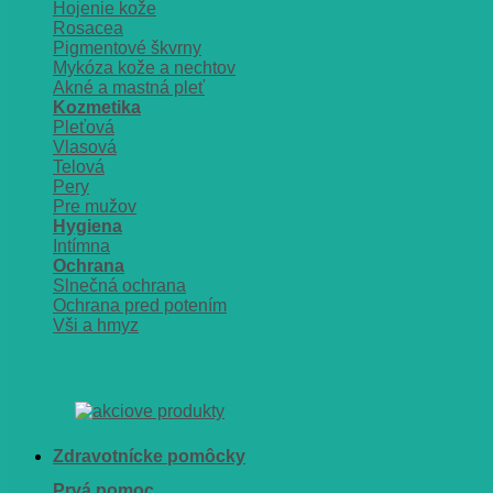
Hojenie kože
Rosacea
Pigmentové škvrny
Mykóza kože a nechtov
Akné a mastná pleť
Kozmetika
Pleťová
Vlasová
Telová
Pery
Pre mužov
Hygiena
Intímna
Ochrana
Slnečná ochrana
Ochrana pred potením
Vši a hmyz
Zdravotnícke pomôcky
Prvá pomoc