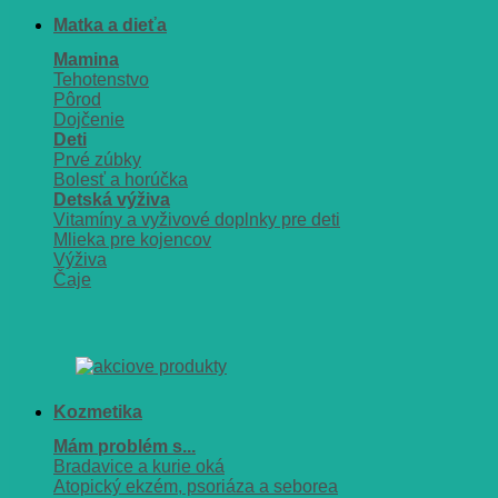
Matka a dieťa
Mamina
Tehotenstvo
Pôrod
Dojčenie
Deti
Prvé zúbky
Bolesť a horúčka
Detská výživa
Vitamíny a vyživové doplnky pre deti
Mlieka pre kojencov
Výživa
Čaje
Kozmetika
Mám problém s...
Bradavice a kurie oká
Atopický ekzém, psoriáza a seborea