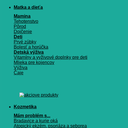
Matka a dieťa
Mamina
Tehotenstvo
Pôrod
Dojčenie
Deti
Prvé zúbky
Bolesť a horúčka
Detská výživa
Vitamíny a vyživové doplnky pre deti
Mlieka pre kojencov
Výživa
Čaje
Kozmetika
Mám problém s...
Bradavice a kurie oká
Atopický ekzém, psoriáza a seborea