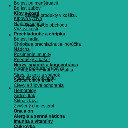
Bolesť pri menštruácii
Bolesť zubov
Kĺby a kosti
Žiadne produkty v košíku.
Kĺbová výživa
Náplasti a gély
Vrátiť sa do obchodu
Výživa kostí
Prechladnutie a chrípka
Košík
Bolesť hrdla
Chrípka a prechladnutie, horúčka
Nádcha
Posilnenie imunity
Priedušky a kašeľ
Nervy, spánok a koncentrácia
Žiadne produkty v košíku.
Pamät, koncentrácia a vitalita
Stres, úzkosť a spánok
Vrátiť sa do obchodu
Srdce, cievy a tlak
Cievy a žilové ochorenia
Hemoroidy
Srdce, tlak
Štítna žľaza
Zvýšený cholesterol
Ona a on
Alergia a senná nádcha
Imunita a vitamíny
Cukrovka