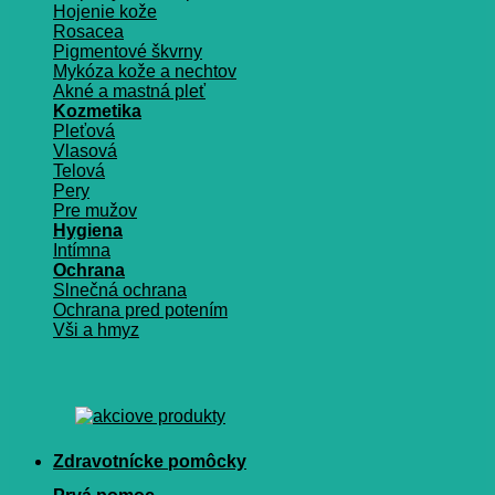
Hojenie kože
Rosacea
Pigmentové škvrny
Mykóza kože a nechtov
Akné a mastná pleť
Kozmetika
Pleťová
Vlasová
Telová
Pery
Pre mužov
Hygiena
Intímna
Ochrana
Slnečná ochrana
Ochrana pred potením
Vši a hmyz
Zdravotnícke pomôcky