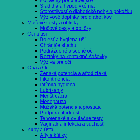
Potraviny pre diabetikov
Sladidlá a hypoglykémia
Starostlivosť o diabetické nohy a pokožku
Výživové doplnky pre diabetikov
Močové cesty a obličky
Močové cesty a obličky
Oči a uši
Bolesť a hygiena uší
Chrániče sluchu
Podráždené a suché oči
Roztoky na kontaktné šošovky
Výživa pre oči
Ona a On
Ženská potencia a afrodiziaká
Inkontinencia
Intímna hygiena
Lubrikanty
Menštruácia
Menopauza
Mužská potencia a prostata
Podpora plodnosti
Tehotenské a ovulačné testy
Vaginálna infekcia a suchosť
Zuby a ústa
Afty a kútiky