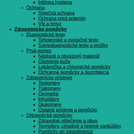
Intímna hygiena
Ochrana
Slnečná ochrana
Ochrana pred potením
Vši a hmyz
Zdravotnícke pomôcky
Diagnostické testy
Tehotenské a ovulačné testy
Samodiagnostické testy a prúžky
Prvá pomoc
Náplasti a obväzový materiál
Ošetrenie kože
Lekárnička a chirurgické pomôcky
Ochranné pomôcky a dezinfekcia
Zdravotnícke prístroje
Teplomery
Tlakomery
Oxymetre
Inhalátory
Glukomery
Ostatné prístroje a pomôcky
Ortopedické pomôcky
Zdravotné oblečenie a obuv
Termofory, chladivé a hrejivé vankúšiky
Pomôcky pri inkontinencii