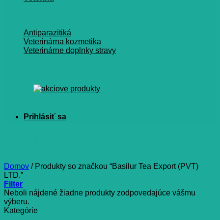
Antiparazitiká
Veterinárna kozmetika
Veterinárne doplnky stravy
Basilur Tea Export (PVT) LTD.
Domov
/
Produkty so značkou “Basilur Tea Export (PVT)
LTD.”
Filter
Neboli nájdené žiadne produkty zodpovedajúce vášmu
výberu.
Kategórie