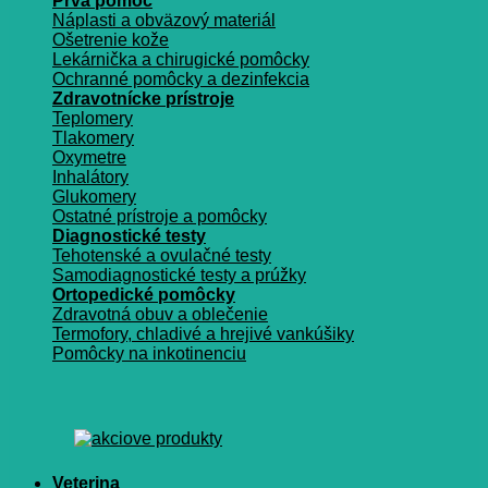
Prvá pomoc
Náplasti a obväzový materiál
Ošetrenie kože
Lekárnička a chirugické pomôcky
Ochranné pomôcky a dezinfekcia
Zdravotnícke prístroje
Teplomery
Tlakomery
Oxymetre
Inhalátory
Glukomery
Ostatné prístroje a pomôcky
Diagnostické testy
Tehotenské a ovulačné testy
Samodiagnostické testy a prúžky
Ortopedické pomôcky
Zdravotná obuv a oblečenie
Termofory, chladivé a hrejivé vankúšiky
Pomôcky na inkotinenciu
Veterina