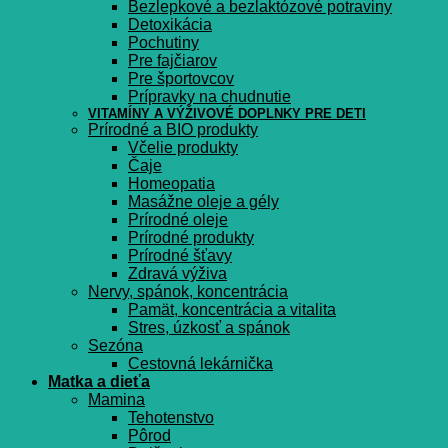
Bezlepkové a bezlaktózové potraviny
Detoxikácia
Pochutiny
Pre fajčiarov
Pre športovcov
Prípravky na chudnutie
VITAMÍNY A VÝŽIVOVÉ DOPLNKY PRE DETI
Prírodné a BIO produkty
Včelie produkty
Čaje
Homeopatia
Masážne oleje a gély
Prírodné oleje
Prírodné produkty
Prírodné šťavy
Zdravá výživa
Nervy, spánok, koncentrácia
Pamät, koncentrácia a vitalita
Stres, úzkosť a spánok
Sezóna
Cestovná lekárnička
Matka a dieťa
Mamina
Tehotenstvo
Pôrod