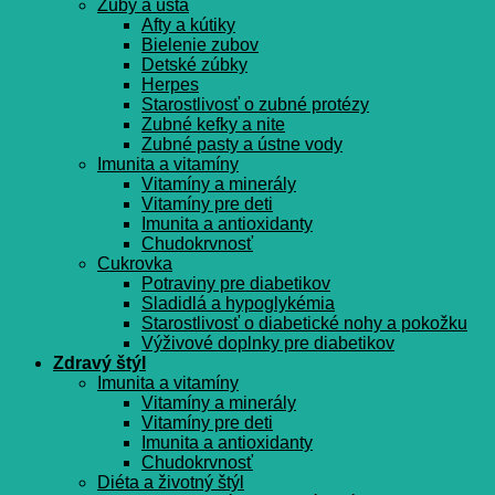
Zuby a ústa
Afty a kútiky
Bielenie zubov
Detské zúbky
Herpes
Starostlivosť o zubné protézy
Zubné kefky a nite
Zubné pasty a ústne vody
Imunita a vitamíny
Vitamíny a minerály
Vitamíny pre deti
Imunita a antioxidanty
Chudokrvnosť
Cukrovka
Potraviny pre diabetikov
Sladidlá a hypoglykémia
Starostlivosť o diabetické nohy a pokožku
Výživové doplnky pre diabetikov
Zdravý štýl
Imunita a vitamíny
Vitamíny a minerály
Vitamíny pre deti
Imunita a antioxidanty
Chudokrvnosť
Diéta a životný štýl