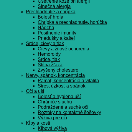
Ošetrenie kože pri alergii
Slnečná alergia
Prechladnutie a chrípka
Bolesť hrdla
Chrípka a prechladnutie, horúčka
Nádcha
Posilnenie imunity
Priedušky a kašeľ
Srdce, cievy a tlak
Cievy a žilové ochorenia
Hemoroidy
Srdce, tlak
Štítna žľaza
Zvýšený cholesterol
Nervy, spánok, koncentrácia
Pamät, koncentrácia a vitalita
Stres, úzkosť a spánok
Oči a uši
Bolesť a hygiena uší
Chrániče sluchu
Podráždené a suché oči
Roztoky na kontaktné šošovky
Výživa pre oči
Kĺby a kosti
Kĺbová výživa