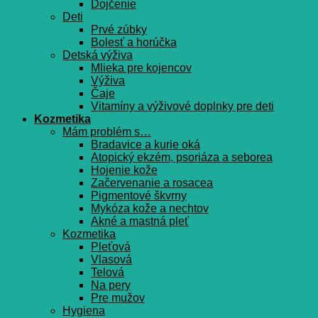
Dojčenie
Deti
Prvé zúbky
Bolesť a horúčka
Detská výživa
Mlieka pre kojencov
Výživa
Čaje
Vitamíny a výživové doplnky pre deti
Kozmetika
Mám problém s…
Bradavice a kurie oká
Atopický ekzém, psoriáza a seborea
Hojenie kože
Začervenanie a rosacea
Pigmentové škvrny
Mykóza kože a nechtov
Akné a mastná pleť
Kozmetika
Pleťová
Vlasová
Telová
Na pery
Pre mužov
Hygiena