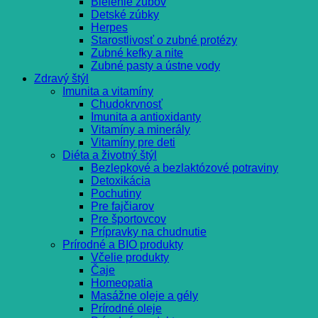
Bielenie zubov
Detské zúbky
Herpes
Starostlivosť o zubné protézy
Zubné kefky a nite
Zubné pasty a ústne vody
Zdravý štýl
Imunita a vitamíny
Chudokrvnosť
Imunita a antioxidanty
Vitamíny a minerály
Vitamíny pre deti
Diéta a životný štýl
Bezlepkové a bezlaktózové potraviny
Detoxikácia
Pochutiny
Pre fajčiarov
Pre športovcov
Prípravky na chudnutie
Prírodné a BIO produkty
Včelie produkty
Čaje
Homeopatia
Masážne oleje a gély
Prírodné oleje