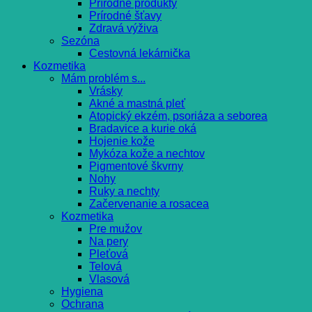
Prírodné produkty
Prírodné šťavy
Zdravá výživa
Sezóna
Cestovná lekárnička
Kozmetika
Mám problém s...
Vrásky
Akné a mastná pleť
Atopický ekzém, psoriáza a seborea
Bradavice a kurie oká
Hojenie kože
Mykóza kože a nechtov
Pigmentové škvrny
Nohy
Ruky a nechty
Začervenanie a rosacea
Kozmetika
Pre mužov
Na pery
Pleťová
Telová
Vlasová
Hygiena
Ochrana