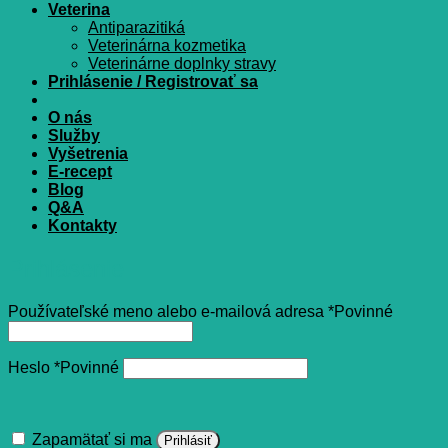
Veterina
Antiparazitiká
Veterinárna kozmetika
Veterinárne doplnky stravy
Prihlásenie / Registrovať sa
O nás
Služby
Vyšetrenia
E-recept
Blog
Q&A
Kontakty
Prihlásenie
Používateľské meno alebo e-mailová adresa
*
Povinné
Heslo
*
Povinné
Zapamätať si ma
Prihlásiť