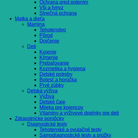
Ochrana pred potením
Vši a hmyz
Slnečná ochrana
Matka a dieťa
Mamina
Tehotenstvo
Pôrod
Dojčenie
Deti
Kojenie
Kŕmenie
Prebaľovanie
Kozmetika a hygiena
Detské potreby
Bolesť a horúčka
Prvé zúbky
Detská výživa
Výživa
Detské čaje
Mlieka pre kojencov
Vitamíny a výživové doplnky pre deti
Zdravotnícke pomôcky
Diagnostické testy
Tehotenské a ovulačné testy
Samodiagnostické testy a prúžky