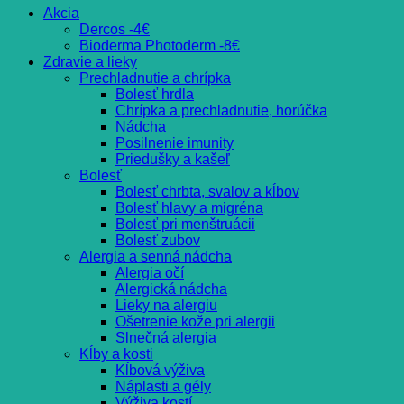
Akcia
Dercos -4€
Bioderma Photoderm -8€
Zdravie a lieky
Prechladnutie a chrípka
Bolesť hrdla
Chrípka a prechladnutie, horúčka
Nádcha
Posilnenie imunity
Priedušky a kašeľ
Bolesť
Bolesť chrbta, svalov a kĺbov
Bolesť hlavy a migréna
Bolesť pri menštruácii
Bolesť zubov
Alergia a senná nádcha
Alergia očí
Alergická nádcha
Lieky na alergiu
Ošetrenie kože pri alergii
Slnečná alergia
Kĺby a kosti
Kĺbová výživa
Náplasti a gély
Výživa kostí