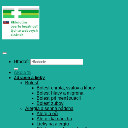
Hľadať:
Akcia %
Zdravie a lieky
Bolesť
Bolesť chrbta, svalov a kĺbov
Bolesť hlavy a migréna
Bolesť pri menštruácii
Bolesť zubov
Alergia a senná nádcha
Alergia očí
Alergická nádcha
Lieky na alergiu