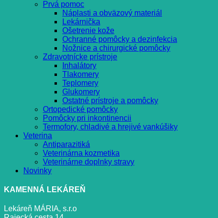
Prvá pomoc
Náplasti a obväzový materiál
Lekárnička
Ošetrenie kože
Ochranné pomôcky a dezinfekcia
Nožnice a chirurgické pomôcky
Zdravotnícke prístroje
Inhalátory
Tlakomery
Teplomery
Glukomery
Ostatné prístroje a pomôcky
Ortopedické pomôcky
Pomôcky pri inkontinencii
Termofory, chladivé a hrejivé vankúšiky
Veterina
Antiparazitiká
Veterinárna kozmetika
Veterinárne doplnky stravy
Novinky
KAMENNÁ LEKÁREŇ
Lekáreň MÁRIA, s.r.o
Rajecká cesta 14