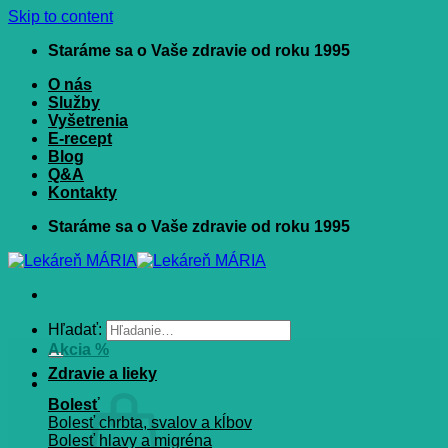
Skip to content
Staráme sa o Vaše zdravie od roku 1995
O nás
Služby
Vyšetrenia
E-recept
Blog
Q&A
Kontakty
Staráme sa o Vaše zdravie od roku 1995
Hľadať:
Akcia %
Zdravie a lieky
Bolesť
Bolesť chrbta, svalov a kĺbov
Bolesť hlavy a migréna