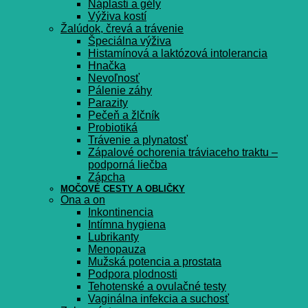
Náplasti a gély
Výživa kostí
Žalúdok, črevá a trávenie
Špeciálna výživa
Histamínová a laktózová intolerancia
Hnačka
Nevoľnosť
Pálenie záhy
Parazity
Pečeň a žlčník
Probiotiká
Trávenie a plynatosť
Zápalové ochorenia tráviaceho traktu –
podporná liečba
Zápcha
MOČOVÉ CESTY A OBLIČKY
Ona a on
Inkontinencia
Intímna hygiena
Lubrikanty
Menopauza
Mužská potencia a prostata
Podpora plodnosti
Tehotenské a ovulačné testy
Vaginálna infekcia a suchosť