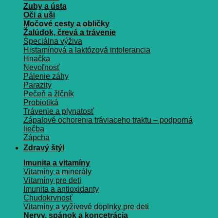
Zuby a ústa
Oči a uši
Močové cesty a obličky
Žalúdok, črevá a trávenie
Špeciálna výživa
Histamínová a laktózová intolerancia
Hnačka
Nevoľnosť
Pálenie záhy
Parazity
Pečeň a žlčník
Probiotiká
Trávenie a plynatosť
Zápalové ochorenia tráviaceho traktu – podporná
liečba
Zápcha
Zdravý štýl
Imunita a vitamíny
Vitamíny a minerály
Vitamíny pre deti
Imunita a antioxidanty
Chudokrvnosť
Vitamíny a vyživové doplnky pre deti
Nervy, spánok a koncetrácia