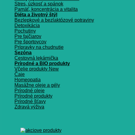
Stres, úzkosť a spánok
Pamäť, koncentrácia a vitalita
Diéta a životný štýl
Bezlepkové a bezlaktózové potraviny
Detoxikácia
Pochutiny
Pre fajčiarov
Pre športovcov
Prípravky na chudnutie
Sezóna
Cestovná lekárnička
Prírodné a BIO produkty
Včelie produkty
Čaje
Homeopatia
Masážne oleje a gély
Prírodné oleje
Prírodné produkty
Prírodné šťavy
Zdravá výživa