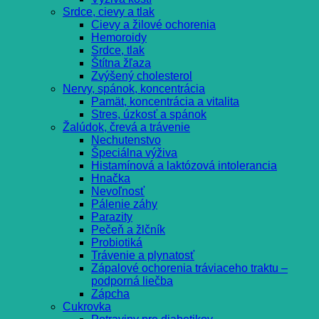
Srdce, cievy a tlak
Cievy a žilové ochorenia
Hemoroidy
Srdce, tlak
Štítna žľaza
Zvýšený cholesterol
Nervy, spánok, koncentrácia
Pamät, koncentrácia a vitalita
Stres, úzkosť a spánok
Žalúdok, črevá a trávenie
Nechutenstvo
Špeciálna výživa
Histamínová a laktózová intolerancia
Hnačka
Nevoľnosť
Pálenie záhy
Parazity
Pečeň a žlčník
Probiotiká
Trávenie a plynatosť
Zápalové ochorenia tráviaceho traktu –
podporná liečba
Zápcha
Cukrovka