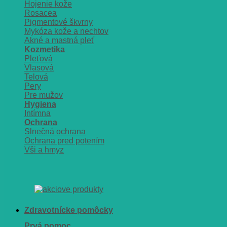
Hojenie kože
Rosacea
Pigmentové škvrny
Mykóza kože a nechtov
Akné a mastná pleť
Kozmetika
Pleťová
Vlasová
Telová
Pery
Pre mužov
Hygiena
Intímna
Ochrana
Slnečná ochrana
Ochrana pred potením
Vši a hmyz
Zdravotnícke pomôcky
Prvá pomoc