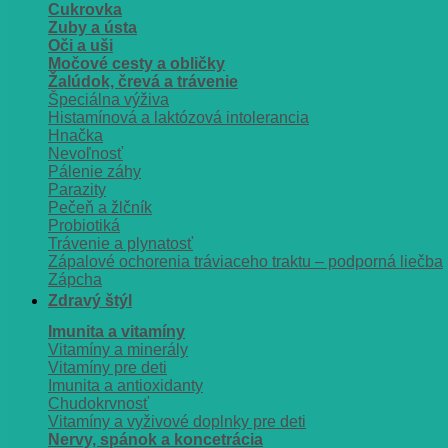
Cukrovka
Zuby a ústa
Oči a uši
Močové cesty a obličky
Žalúdok, črevá a trávenie
Špeciálna výživa
Histamínová a laktózová intolerancia
Hnačka
Nevoľnosť
Pálenie záhy
Parazity
Pečeň a žlčník
Probiotiká
Trávenie a plynatosť
Zápalové ochorenia tráviaceho traktu – podporná liečba
Zápcha
Zdravý štýl
Imunita a vitamíny
Vitamíny a minerály
Vitamíny pre deti
Imunita a antioxidanty
Chudokrvnosť
Vitamíny a vyživové doplnky pre deti
Nervy, spánok a koncetrácia