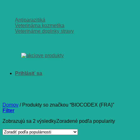
Antiparazitiká
Veterinárna kozmetika
Veterinárne doplnky stravy
BIOCODEX (FRA)
Domov
/
Produkty so značkou “BIOCODEX (FRA)”
Filter
Zobrazujú sa 2 výsledky
Zoradené podľa popularity