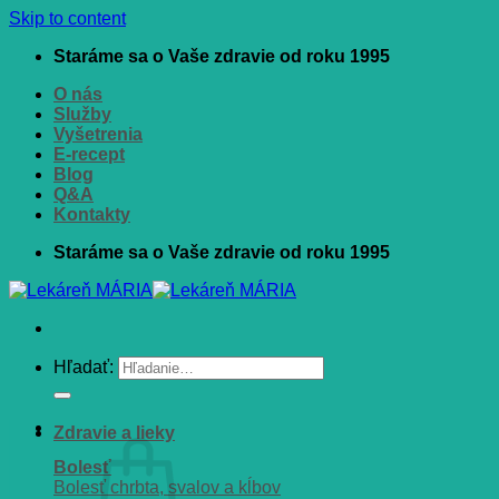
Skip to content
Staráme sa o Vaše zdravie od roku 1995
O nás
Služby
Vyšetrenia
E-recept
Blog
Q&A
Kontakty
Staráme sa o Vaše zdravie od roku 1995
Hľadať:
Zdravie a lieky
Bolesť
Bolesť chrbta, svalov a kĺbov