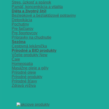
Stres, úzkosť a spánok
Pamäť, koncentrácia a vitalita
Diéta a životný štýl
Bezlepkové a bezlaktózové potraviny
Detoxikácia
Pochutiny
Pre fajčiarov
Pre športovcov
Prípravky na chudnutie
Sezóna
Cestovná lekárnička
Prírodné a BIO produkty
Včelie produkty
Čaje
Homeopatia
Masážne oleje a gély
Prírodné oleje
Prírodné produkty
Prírodné šťavy
Zdravá výživa