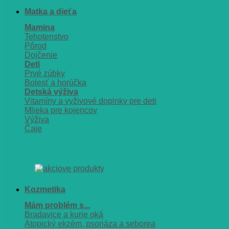
Matka a dieťa
Mamina
Tehotenstvo
Pôrod
Dojčenie
Deti
Prvé zúbky
Bolesť a horúčka
Detská výživa
Vitamíny a vyživové doplnky pre deti
Mlieka pre kojencov
Výživa
Čaje
Kozmetika
Mám problém s...
Bradavice a kurie oká
Atopický ekzém, psoriáza a seborea