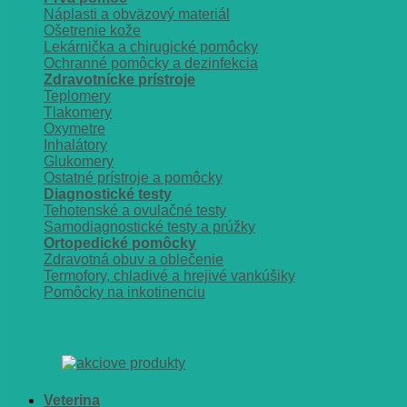
Náplasti a obväzový materiál
Ošetrenie kože
Lekárnička a chirugické pomôcky
Ochranné pomôcky a dezinfekcia
Zdravotnícke prístroje
Teplomery
Tlakomery
Oxymetre
Inhalátory
Glukomery
Ostatné prístroje a pomôcky
Diagnostické testy
Tehotenské a ovulačné testy
Samodiagnostické testy a prúžky
Ortopedické pomôcky
Zdravotná obuv a oblečenie
Termofory, chladivé a hrejivé vankúšiky
Pomôcky na inkotinenciu
Veterina