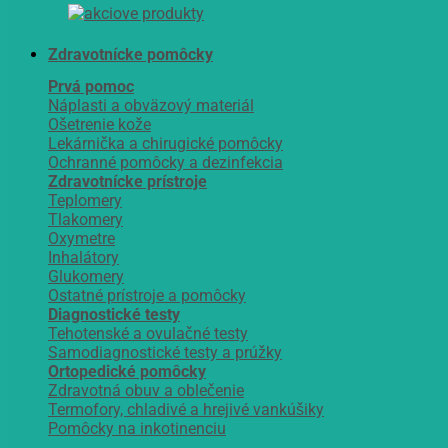
Zdravotnícke pomôcky
Prvá pomoc
Náplasti a obväzový materiál
Ošetrenie kože
Lekárnička a chirugické pomôcky
Ochranné pomôcky a dezinfekcia
Zdravotnícke prístroje
Teplomery
Tlakomery
Oxymetre
Inhalátory
Glukomery
Ostatné prístroje a pomôcky
Diagnostické testy
Tehotenské a ovulačné testy
Samodiagnostické testy a prúžky
Ortopedické pomôcky
Zdravotná obuv a oblečenie
Termofory, chladivé a hrejivé vankúšiky
Pomôcky na inkotinenciu