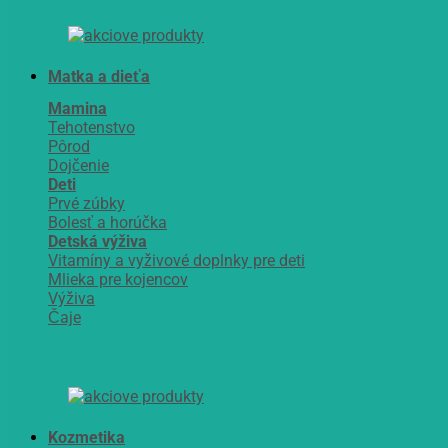
Matka a dieťa
Mamina
Tehotenstvo
Pôrod
Dojčenie
Deti
Prvé zúbky
Bolesť a horúčka
Detská výživa
Vitamíny a vyživové doplnky pre deti
Mlieka pre kojencov
Výživa
Čaje
Kozmetika