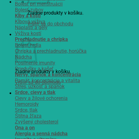
Bolesť pri menštruácii
Bolesť zubov
Žiadne produkty v košíku.
Kĺby a kosti
Kĺbová výživa
Vrátiť sa do obchodu
Náplasti a gély
Výživa kostí
Košík
Prechladnutie a chrípka
Bolesť hrdla
Chrípka a prechladnutie, horúčka
Nádcha
Posilnenie imunity
Priedušky a kašeľ
Žiadne produkty v košíku.
Nervy, spánok a koncentrácia
Pamät, koncentrácia a vitalita
Vrátiť sa do obchodu
Stres, úzkosť a spánok
Srdce, cievy a tlak
Cievy a žilové ochorenia
Hemoroidy
Srdce, tlak
Štítna žľaza
Zvýšený cholesterol
Ona a on
Alergia a senná nádcha