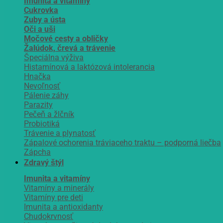
Imunita a vitamíny
Cukrovka
Zuby a ústa
Oči a uši
Močové cesty a obličky
Žalúdok, črevá a trávenie
Špeciálna výživa
Histamínová a laktózová intolerancia
Hnačka
Nevoľnosť
Pálenie záhy
Parazity
Pečeň a žlčník
Probiotiká
Trávenie a plynatosť
Zápalové ochorenia tráviaceho traktu – podporná liečba
Zápcha
Zdravý štýl
Imunita a vitamíny
Vitamíny a minerály
Vitamíny pre deti
Imunita a antioxidanty
Chudokrvnosť