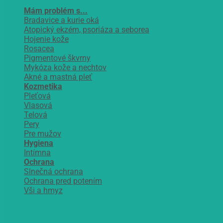
Mám problém s...
Bradavice a kurie oká
Atopický ekzém, psoriáza a seborea
Hojenie kože
Rosacea
Pigmentové škvrny
Mykóza kože a nechtov
Akné a mastná pleť
Kozmetika
Pleťová
Vlasová
Telová
Pery
Pre mužov
Hygiena
Intímna
Ochrana
Slnečná ochrana
Ochrana pred potením
Vši a hmyz