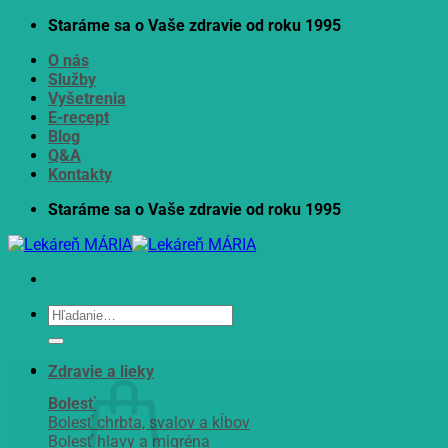
Skip
Staráme sa o Vaše zdravie od roku 1995
to
O nás
content
Služby
Vyšetrenia
E-recept
Blog
Q&A
Kontakty
Staráme sa o Vaše zdravie od roku 1995
Hľadať:
Zdravie a lieky
Bolesť
Bolesť chrbta, svalov a kĺbov
Bolesť hlavy a migréna