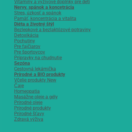
Vitamíny a vyživové doplnky pre deti
Nervy, spánok a koncetrácia
Stres, úzkosť a spánok
Pamäť, koncentrácia a vitalita
Diéta a životný štýl
Bezlepkové a bezlaktózové potraviny
Detoxikácia
Pochutiny
Pre fajčiarov
Pre športovcov
Prípravky na chudnutie
Sezóna
Cestovná lekárnička
Prírodné a BIO produkty
Včelie produkty
Čaje
Homeopatia
Masážne oleje a gély
Prírodné oleje
Prírodné produkty
Prírodné šťavy
Zdravá výživa