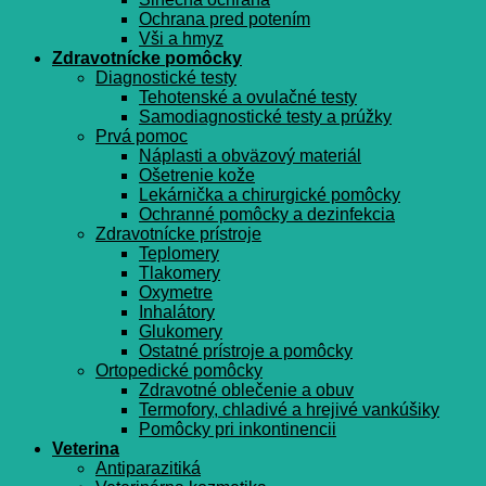
Ochrana pred potením
Vši a hmyz
Zdravotnícke pomôcky
Diagnostické testy
Tehotenské a ovulačné testy
Samodiagnostické testy a prúžky
Prvá pomoc
Náplasti a obväzový materiál
Ošetrenie kože
Lekárnička a chirurgické pomôcky
Ochranné pomôcky a dezinfekcia
Zdravotnícke prístroje
Teplomery
Tlakomery
Oxymetre
Inhalátory
Glukomery
Ostatné prístroje a pomôcky
Ortopedické pomôcky
Zdravotné oblečenie a obuv
Termofory, chladivé a hrejivé vankúšiky
Pomôcky pri inkontinencii
Veterina
Antiparazitiká