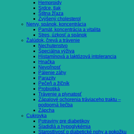
Hemoroidy
Srdce, tlak
Štítna žľaza
Zvýšený cholesterol
Nervy, spánok, koncentrácia
Pamät, koncentrácia a vitalita
Stres, úzkosť a spánok
Žalúdok, črevá a trávenie
Nechutenstvo
Špeciálna výživa
Histamínová a laktózová intolerancia
Hnačka
Nevoľnosť
Pálenie záhy
Parazity
Pečeň a žlčník
Probiotiká
Trávenie a plynatosť
Zápalové ochorenia tráviaceho traktu –
podporná liečba
Zápcha
Cukrovka
Potraviny pre diabetikov
Sladidlá a hypoglykémia
Starostlivosť o diabetické nohy a pokožku