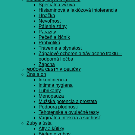
Špeciálna výživa
Histamínová a laktózová intolerancia
Hnačka
Nevoľnosť
Pálenie záhy
Parazity
Pečeň a žlčník
Probiotiká
Trávenie a plynatosť
Zápalové ochorenia tráviaceho traktu –
podporná liečba
Zápcha
MOČOVÉ CESTY A OBLIČKY
Ona a on
Inkontinencia
Intímna hygiena
Lubrikanty
Menopauza
Mužská potencia a prostata
Podpora plodnosti
Tehotenské a ovulačné testy
Vaginálna infekcia a suchosť
Zuby a ústa
Afty a kútiky
Bielenie zubov