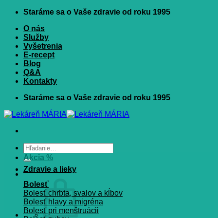
Skip
Staráme sa o Vaše zdravie od roku 1995
to
O nás
content
Služby
Vyšetrenia
E-recept
Blog
Q&A
Kontakty
Staráme sa o Vaše zdravie od roku 1995
Hľadať:
Akcia %
Zdravie a lieky
Bolesť
Bolesť chrbta, svalov a kĺbov
Bolesť hlavy a migréna
Bolesť pri menštruácii