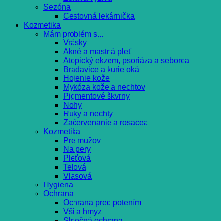
Sezóna
Cestovná lekárnička
Kozmetika
Mám problém s...
Vrásky
Akné a mastná pleť
Atopický ekzém, psoriáza a seborea
Bradavice a kurie oká
Hojenie kože
Mykóza kože a nechtov
Pigmentové škvrny
Nohy
Ruky a nechty
Začervenanie a rosacea
Kozmetika
Pre mužov
Na pery
Pleťová
Telová
Vlasová
Hygiena
Ochrana
Ochrana pred potením
Vši a hmyz
Slnečná ochrana