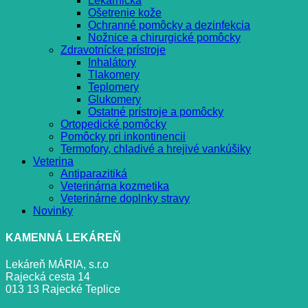
Lekárnička
Ošetrenie kože
Ochranné pomôcky a dezinfekcia
Nožnice a chirurgické pomôcky
Zdravotnícke prístroje
Inhalátory
Tlakomery
Teplomery
Glukomery
Ostatné prístroje a pomôcky
Ortopedické pomôcky
Pomôcky pri inkontinencii
Termofory, chladivé a hrejivé vankúšiky
Veterina
Antiparazitiká
Veterinárna kozmetika
Veterinárne doplnky stravy
Novinky
KAMENNÁ LEKÁREŇ
Lekáreň MÁRIA, s.r.o
Rajecká cesta 14
013 13 Rajecké Teplice