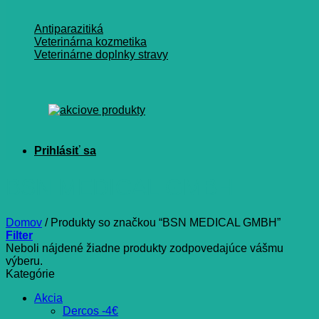
Antiparazitiká
Veterinárna kozmetika
Veterinárne doplnky stravy
BSN MEDICAL GMBH
Domov
/
Produkty so značkou “BSN MEDICAL GMBH”
Filter
Neboli nájdené žiadne produkty zodpovedajúce vášmu
výberu.
Kategórie
Akcia
Dercos -4€