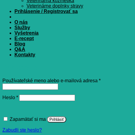
Veterinárna kozmetika
Veterinárne doplnky stravy
Prihlásenie / Registrovať sa
O nás
Služby
Vyšetrenia
E-recept
Blog
Q&A
Kontakty
Prihlásenie
Povinné
Používateľské meno alebo e-mailová adresa
*
Povinné
Heslo
*
Zapamätať si ma
Prihlásiť
Zabudli ste heslo?