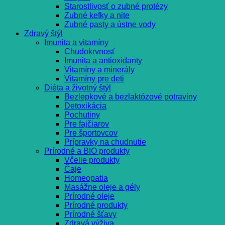
Starostlivosť o zubné protézy
Zubné kefky a nite
Zubné pasty a ústne vody
Zdravý štýl
Imunita a vitamíny
Chudokrvnosť
Imunita a antioxidanty
Vitamíny a minerály
Vitamíny pre deti
Diéta a životný štýl
Bezlepkové a bezlaktózové potraviny
Detoxikácia
Pochutiny
Pre fajčiarov
Pre športovcov
Prípravky na chudnutie
Prírodné a BIO produkty
Včelie produkty
Čaje
Homeopatia
Masážne oleje a gély
Prírodné oleje
Prírodné produkty
Prírodné šťavy
Zdravá výživa