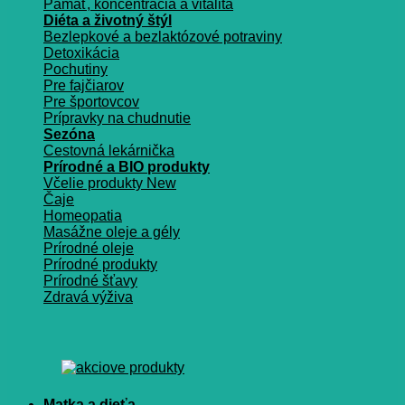
Pamäť, koncentrácia a vitalita
Diéta a životný štýl
Bezlepkové a bezlaktózové potraviny
Detoxikácia
Pochutiny
Pre fajčiarov
Pre športovcov
Prípravky na chudnutie
Sezóna
Cestovná lekárnička
Prírodné a BIO produkty
Včelie produkty
Čaje
Homeopatia
Masážne oleje a gély
Prírodné oleje
Prírodné produkty
Prírodné šťavy
Zdravá výživa
Matka a dieťa