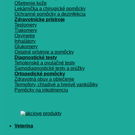
Ošetrenie kože
Lekárnička a chirugické pomôcky
Ochranné pomôcky a dezinfekcia
Zdravotnícke prístroje
Teplomery
Tlakomery
Oxymetre
Inhalátory
Glukomery
Ostatné prístroje a pomôcky
Diagnostické testy
Tehotenské a ovulačné testy
Samodiagnostické testy a prúžky
Ortopedické pomôcky
Zdravotná obuv a oblečenie
Termofory, chladivé a hrejivé vankúšiky
Pomôcky na inkotinenciu
Veterina