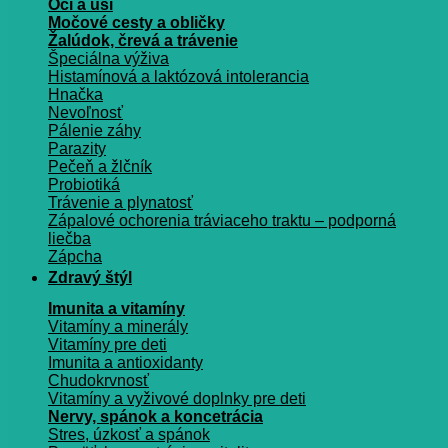
Oči a uši
Močové cesty a obličky
Žalúdok, črevá a trávenie
Špeciálna výživa
Histamínová a laktózová intolerancia
Hnačka
Nevoľnosť
Pálenie záhy
Parazity
Pečeň a žlčník
Probiotiká
Trávenie a plynatosť
Zápalové ochorenia tráviaceho traktu – podporná
liečba
Zápcha
Zdravý štýl
Imunita a vitamíny
Vitamíny a minerály
Vitamíny pre deti
Imunita a antioxidanty
Chudokrvnosť
Vitamíny a vyživové doplnky pre deti
Nervy, spánok a koncetrácia
Stres, úzkosť a spánok