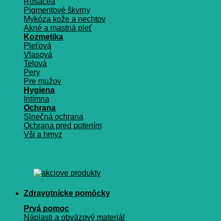
Rosacea
Pigmentové škvrny
Mykóza kože a nechtov
Akné a mastná pleť
Kozmetika
Pleťová
Vlasová
Telová
Pery
Pre mužov
Hygiena
Intímna
Ochrana
Slnečná ochrana
Ochrana pred potením
Vši a hmyz
Zdravotnícke pomôcky
Prvá pomoc
Náplasti a obväzový materiál