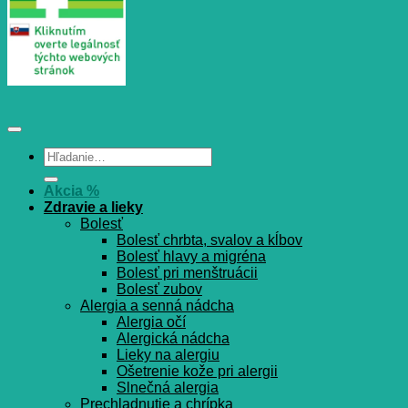
Hľadať:
Akcia %
Zdravie a lieky
Bolesť
Bolesť chrbta, svalov a kĺbov
Bolesť hlavy a migréna
Bolesť pri menštruácii
Bolesť zubov
Alergia a senná nádcha
Alergia očí
Alergická nádcha
Lieky na alergiu
Ošetrenie kože pri alergii
Slnečná alergia
Prechladnutie a chrípka