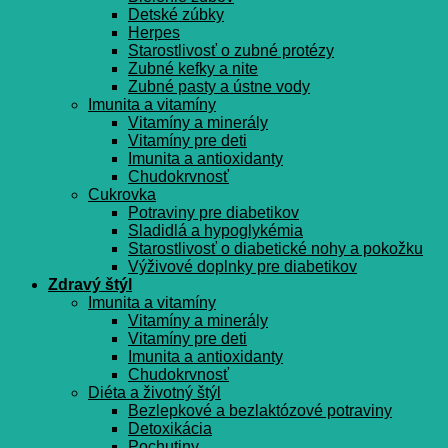
Detské zúbky
Herpes
Starostlivosť o zubné protézy
Zubné kefky a nite
Zubné pasty a ústne vody
Imunita a vitamíny
Vitamíny a minerály
Vitamíny pre deti
Imunita a antioxidanty
Chudokrvnosť
Cukrovka
Potraviny pre diabetikov
Sladidlá a hypoglykémia
Starostlivosť o diabetické nohy a pokožku
Výživové doplnky pre diabetikov
Zdravý štýl
Imunita a vitamíny
Vitamíny a minerály
Vitamíny pre deti
Imunita a antioxidanty
Chudokrvnosť
Diéta a životný štýl
Bezlepkové a bezlaktózové potraviny
Detoxikácia
Pochutiny