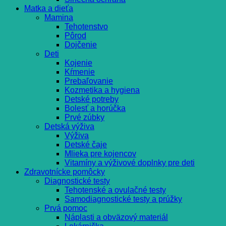
Matka a dieťa
Mamina
Tehotenstvo
Pôrod
Dojčenie
Deti
Kojenie
Kŕmenie
Prebaľovanie
Kozmetika a hygiena
Detské potreby
Bolesť a horúčka
Prvé zúbky
Detská výživa
Výživa
Detské čaje
Mlieka pre kojencov
Vitamíny a výživové doplnky pre deti
Zdravotnícke pomôcky
Diagnostické testy
Tehotenské a ovulačné testy
Samodiagnostické testy a prúžky
Prvá pomoc
Náplasti a obväzový materiál