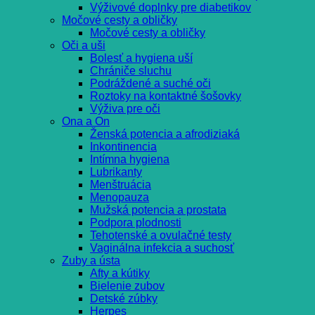
Výživové doplnky pre diabetikov
Močové cesty a obličky
Močové cesty a obličky
Oči a uši
Bolesť a hygiena uší
Chrániče sluchu
Podráždené a suché oči
Roztoky na kontaktné šošovky
Výživa pre oči
Ona a On
Ženská potencia a afrodiziaká
Inkontinencia
Intímna hygiena
Lubrikanty
Menštruácia
Menopauza
Mužská potencia a prostata
Podpora plodnosti
Tehotenské a ovulačné testy
Vaginálna infekcia a suchosť
Zuby a ústa
Afty a kútiky
Bielenie zubov
Detské zúbky
Herpes