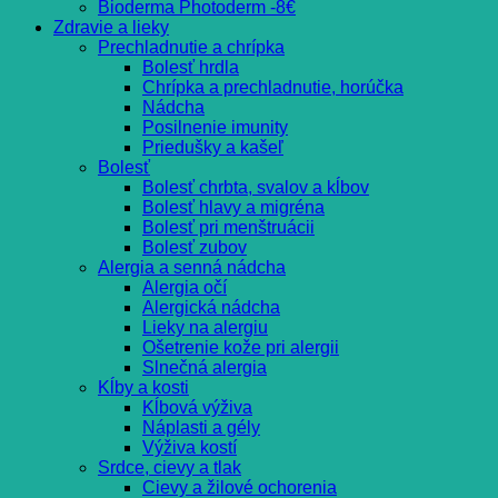
Bioderma Photoderm -8€
Zdravie a lieky
Prechladnutie a chrípka
Bolesť hrdla
Chrípka a prechladnutie, horúčka
Nádcha
Posilnenie imunity
Priedušky a kašeľ
Bolesť
Bolesť chrbta, svalov a kĺbov
Bolesť hlavy a migréna
Bolesť pri menštruácii
Bolesť zubov
Alergia a senná nádcha
Alergia očí
Alergická nádcha
Lieky na alergiu
Ošetrenie kože pri alergii
Slnečná alergia
Kĺby a kosti
Kĺbová výživa
Náplasti a gély
Výživa kostí
Srdce, cievy a tlak
Cievy a žilové ochorenia