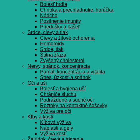
Bolesť hrdla
Chrípka a prechladnutie, horúčka
Nádcha
Posilnenie imunity
Priedušky a kašeľ
Srdce, cievy a tlak
Cievy a žilové ochorenia
Hemoroidy
Srdce, tlak
Štítna žľaza
Zvýšený cholesterol
Nervy, spánok, koncentrácia
Pamät, koncentrácia a vitalita
Stres, úzkosť a spánok
Oči a uši
Bolesť a hygiena uší
Chrániče sluchu
Podráždené a suché oči
Roztoky na kontaktné šošovky
Výživa pre oči
Kĺby a kosti
Kĺbová výživa
Náplasti a gély
Výživa kostí
Žalúdok, črevá a trávenie