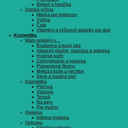
Bolesť a horúčka
Detská výživa
Mlieka pre kojencov
Výživa
Čaje
Vitamíny a výživové doplnky pre deti
Kozmetika
Mám problém s…
Bradavice a kurie oká
Atopický ekzém, psoriáza a seborea
Hojenie kože
Začervenanie a rosacea
Pigmentové škvrny
Mykóza kože a nechtov
Akné a mastná pleť
Kozmetika
Pleťová
Vlasová
Telová
Na pery
Pre mužov
Hygiena
Intímna hygiena
Ochrana
Slnečná ochrana