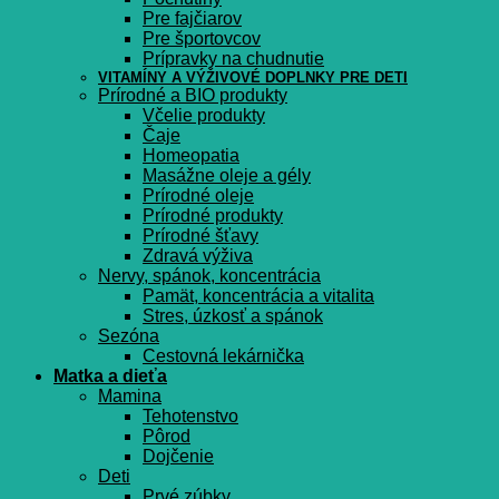
Pre fajčiarov
Pre športovcov
Prípravky na chudnutie
VITAMÍNY A VÝŽIVOVÉ DOPLNKY PRE DETI
Prírodné a BIO produkty
Včelie produkty
Čaje
Homeopatia
Masážne oleje a gély
Prírodné oleje
Prírodné produkty
Prírodné šťavy
Zdravá výživa
Nervy, spánok, koncentrácia
Pamät, koncentrácia a vitalita
Stres, úzkosť a spánok
Sezóna
Cestovná lekárnička
Matka a dieťa
Mamina
Tehotenstvo
Pôrod
Dojčenie
Deti
Prvé zúbky