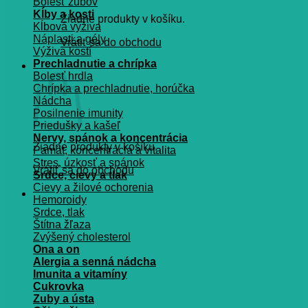
Bolesť zubov
Kĺby a kosti
Žiadne produkty v košíku.
Kĺbová výživa
Náplasti a gély
Vrátiť sa do obchodu
Výživa kostí
Prechladnutie a chrípka
Košík
Bolesť hrdla
Chrípka a prechladnutie, horúčka
Nádcha
Posilnenie imunity
Priedušky a kašeľ
Nervy, spánok a koncentrácia
Žiadne produkty v košíku.
Pamät, koncentrácia a vitalita
Stres, úzkosť a spánok
Vrátiť sa do obchodu
Srdce, cievy a tlak
Cievy a žilové ochorenia
Hemoroidy
Srdce, tlak
Štítna žľaza
Zvýšený cholesterol
Ona a on
Alergia a senná nádcha
Imunita a vitamíny
Cukrovka
Zuby a ústa