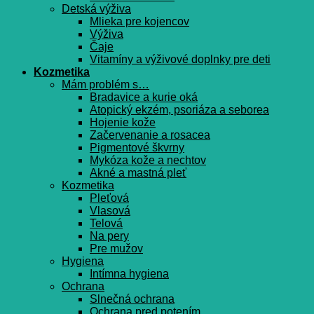
Detská výživa
Mlieka pre kojencov
Výživa
Čaje
Vitamíny a výživové doplnky pre deti
Kozmetika
Mám problém s…
Bradavice a kurie oká
Atopický ekzém, psoriáza a seborea
Hojenie kože
Začervenanie a rosacea
Pigmentové škvrny
Mykóza kože a nechtov
Akné a mastná pleť
Kozmetika
Pleťová
Vlasová
Telová
Na pery
Pre mužov
Hygiena
Intímna hygiena
Ochrana
Slnečná ochrana
Ochrana pred potením