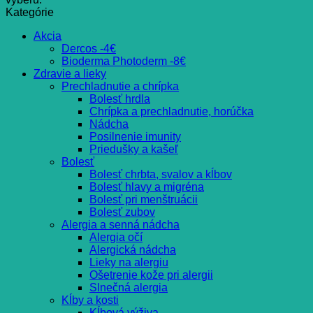
Kategórie
Akcia
Dercos -4€
Bioderma Photoderm -8€
Zdravie a lieky
Prechladnutie a chrípka
Bolesť hrdla
Chrípka a prechladnutie, horúčka
Nádcha
Posilnenie imunity
Priedušky a kašeľ
Bolesť
Bolesť chrbta, svalov a kĺbov
Bolesť hlavy a migréna
Bolesť pri menštruácii
Bolesť zubov
Alergia a senná nádcha
Alergia očí
Alergická nádcha
Lieky na alergiu
Ošetrenie kože pri alergii
Slnečná alergia
Kĺby a kosti
Kĺbová výživa