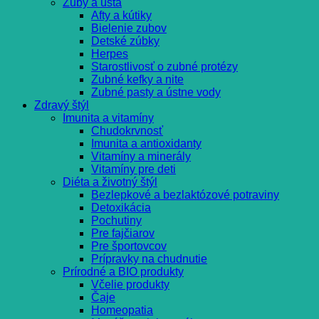
Zuby a ústa
Afty a kútiky
Bielenie zubov
Detské zúbky
Herpes
Starostlivosť o zubné protézy
Zubné kefky a nite
Zubné pasty a ústne vody
Zdravý štýl
Imunita a vitamíny
Chudokrvnosť
Imunita a antioxidanty
Vitamíny a minerály
Vitamíny pre deti
Diéta a životný štýl
Bezlepkové a bezlaktózové potraviny
Detoxikácia
Pochutiny
Pre fajčiarov
Pre športovcov
Prípravky na chudnutie
Prírodné a BIO produkty
Včelie produkty
Čaje
Homeopatia