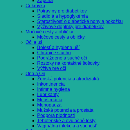
Zápcha
Cukrovka
Potraviny pre diabetikov
Sladidlá a hypoglykémia
Starostlivosť o diabetické nohy a pokožku
Výživové doplnky pre diabetikov
Močové cesty a obličky
Močové cesty a obličky
Oči a uši
Bolesť a hygiena uší
Chrániče sluchu
Podráždené a suché oči
Roztoky na kontaktné šošovky
Výživa pre oči
Ona a On
Ženská potencia a afrodiziaká
Inkontinencia
Intímna hygiena
Lubrikanty
Menštruácia
Menopauza
Mužská potencia a prostata
Podpora plodnosti
Tehotenské a ovulačné testy
Vaginálna infekcia a suchosť