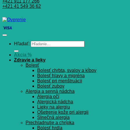
+421 911 177 266
+421 41 549 36 62
Hľadať:
Akcia %
Zdravie a lieky
Bolesť
Bolesť chrbta, svalov a kĺbov
Bolesť hlavy a migréna
Bolesť pri menštruácii
Bolesť zubov
Alergia a senná nádcha
Alergia očí
Alergická nádcha
Lieky na alergiu
Ošetrenie kože pri alergii
Slnečná alergia
Prechladnutie a chrípka
Bolesť hrdla