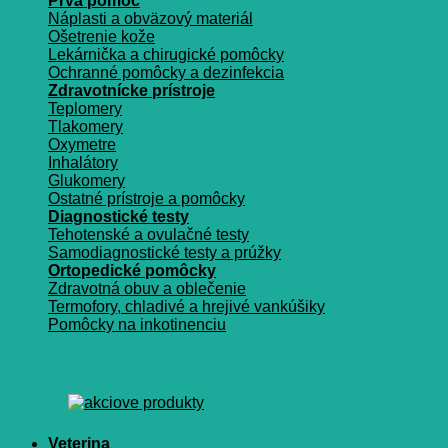
Prvá pomoc
Náplasti a obväzový materiál
Ošetrenie kože
Lekárnička a chirugické pomôcky
Ochranné pomôcky a dezinfekcia
Zdravotnícke prístroje
Teplomery
Tlakomery
Oxymetre
Inhalátory
Glukomery
Ostatné prístroje a pomôcky
Diagnostické testy
Tehotenské a ovulačné testy
Samodiagnostické testy a prúžky
Ortopedické pomôcky
Zdravotná obuv a oblečenie
Termofory, chladivé a hrejivé vankúšiky
Pomôcky na inkotinenciu
Veterina