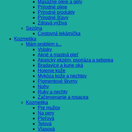
Masážne oleje a gély
Prírodné oleje
Prírodné produkty
Prírodné šťavy
Zdravá výživa
Sezóna
Cestovná lekárnička
Kozmetika
Mám problém s...
Vrásky
Akné a mastná pleť
Atopický ekzém, psoriáza a seborea
Bradavice a kurie oká
Hojenie kože
Mykóza kože a nechtov
Pigmentové škvrny
Nohy
Ruky a nechty
Začervenanie a rosacea
Kozmetika
Pre mužov
Na pery
Pleťová
Telová
Vlasová