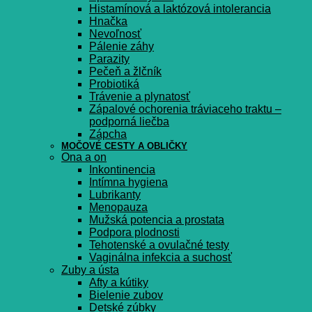
Histamínová a laktózová intolerancia
Hnačka
Nevoľnosť
Pálenie záhy
Parazity
Pečeň a žlčník
Probiotiká
Trávenie a plynatosť
Zápalové ochorenia tráviaceho traktu –
podporná liečba
Zápcha
MOČOVÉ CESTY A OBLIČKY
Ona a on
Inkontinencia
Intímna hygiena
Lubrikanty
Menopauza
Mužská potencia a prostata
Podpora plodnosti
Tehotenské a ovulačné testy
Vaginálna infekcia a suchosť
Zuby a ústa
Afty a kútiky
Bielenie zubov
Detské zúbky