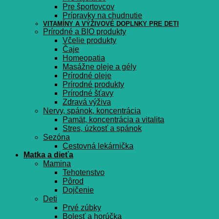
Pre športovcov
Prípravky na chudnutie
VITAMÍNY A VÝŽIVOVÉ DOPLNKY PRE DETI
Prírodné a BIO produkty
Včelie produkty
Čaje
Homeopatia
Masážne oleje a gély
Prírodné oleje
Prírodné produkty
Prírodné šťavy
Zdravá výživa
Nervy, spánok, koncentrácia
Pamät, koncentrácia a vitalita
Stres, úzkosť a spánok
Sezóna
Cestovná lekárnička
Matka a dieťa
Mamina
Tehotenstvo
Pôrod
Dojčenie
Deti
Prvé zúbky
Bolesť a horúčka