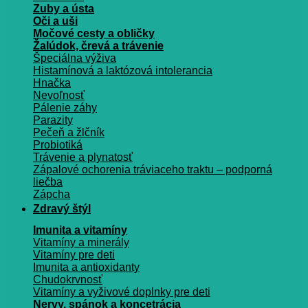
Zuby a ústa
Oči a uši
Močové cesty a obličky
Žalúdok, črevá a trávenie
Špeciálna výživa
Histamínová a laktózová intolerancia
Hnačka
Nevoľnosť
Pálenie záhy
Parazity
Pečeň a žlčník
Probiotiká
Trávenie a plynatosť
Zápalové ochorenia tráviaceho traktu – podporná
liečba
Zápcha
Zdravý štýl
Imunita a vitamíny
Vitamíny a minerály
Vitamíny pre deti
Imunita a antioxidanty
Chudokrvnosť
Vitamíny a vyživové doplnky pre deti
Nervy, spánok a koncetrácia