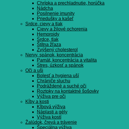
Chrípka a prechladnutie, horúčka
Nádcha
Posilnenie imunity
Priedušky a kašeľ
Srdce, cievy a tlak
Cievy a žilové ochorenia
Hemoroidy
Srdce, tlak
Štítna žľaza
Zvýšený cholesterol
Nervy, spánok, koncentrácia
Pamät, koncentrácia a vitalita
Stres, úzkosť a spánok
Oči a uši
Bolesť a hygiena uší
Chrániče sluchu
Podráždené a suché oči
Roztoky na kontaktné šošovky
Výživa pre oči
Kĺby a kosti
Kĺbová výživa
Náplasti a gély
Výživa kostí
Žalúdok, črevá a trávenie
Špeciálna výživa