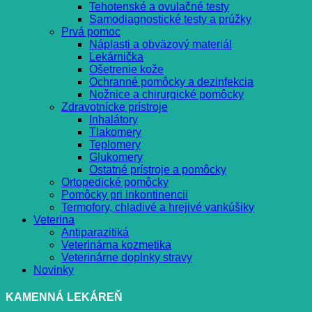
Tehotenské a ovulačné testy
Samodiagnostické testy a prúžky
Prvá pomoc
Náplasti a obväzový materiál
Lekárnička
Ošetrenie kože
Ochranné pomôcky a dezinfekcia
Nožnice a chirurgické pomôcky
Zdravotnícke prístroje
Inhalátory
Tlakomery
Teplomery
Glukomery
Ostatné prístroje a pomôcky
Ortopedické pomôcky
Pomôcky pri inkontinencii
Termofory, chladivé a hrejivé vankúšiky
Veterina
Antiparazitiká
Veterinárna kozmetika
Veterinárne doplnky stravy
Novinky
KAMENNÁ LEKÁREŇ