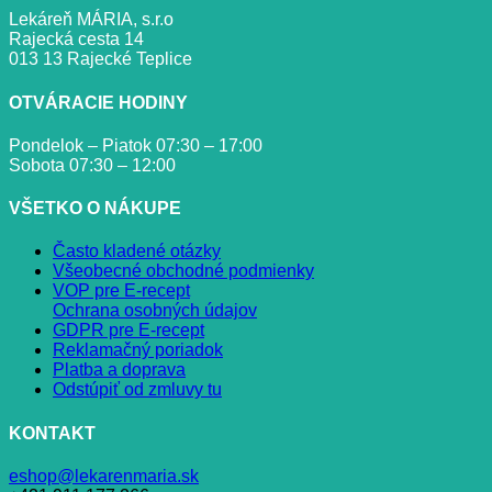
Lekáreň MÁRIA, s.r.o
Rajecká cesta 14
013 13 Rajecké Teplice
OTVÁRACIE HODINY
Pondelok – Piatok 07:30 – 17:00
Sobota 07:30 – 12:00
VŠETKO O NÁKUPE
Často kladené otázky
Všeobecné obchodné podmienky
VOP pre E-recept
Ochrana osobných údajov
GDPR pre E-recept
Reklamačný poriadok
Platba a doprava
Odstúpiť od zmluvy tu
KONTAKT
eshop@lekarenmaria.sk