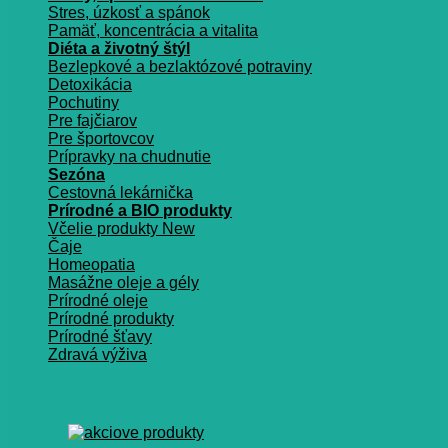
Stres, úzkosť a spánok
Pamäť, koncentrácia a vitalita
Diéta a životný štýl
Bezlepkové a bezlaktózové potraviny
Detoxikácia
Pochutiny
Pre fajčiarov
Pre športovcov
Prípravky na chudnutie
Sezóna
Cestovná lekárnička
Prírodné a BIO produkty
Včelie produkty
Čaje
Homeopatia
Masážne oleje a gély
Prírodné oleje
Prírodné produkty
Prírodné šťavy
Zdravá výživa