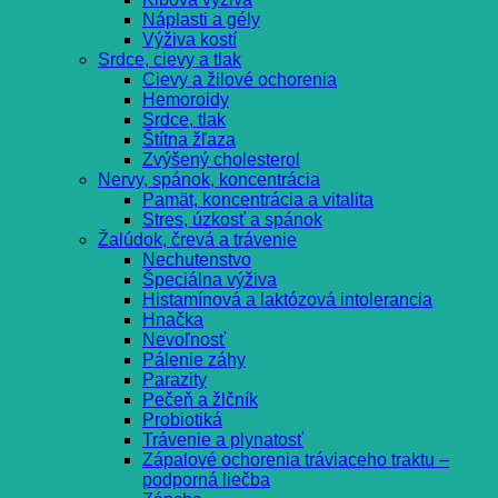
Náplasti a gély
Výživa kostí
Srdce, cievy a tlak
Cievy a žilové ochorenia
Hemoroidy
Srdce, tlak
Štítna žľaza
Zvýšený cholesterol
Nervy, spánok, koncentrácia
Pamät, koncentrácia a vitalita
Stres, úzkosť a spánok
Žalúdok, črevá a trávenie
Nechutenstvo
Špeciálna výživa
Histamínová a laktózová intolerancia
Hnačka
Nevoľnosť
Pálenie záhy
Parazity
Pečeň a žlčník
Probiotiká
Trávenie a plynatosť
Zápalové ochorenia tráviaceho traktu –
podporná liečba