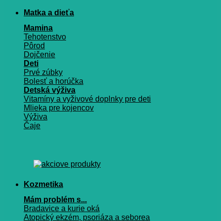
Matka a dieťa
Mamina
Tehotenstvo
Pôrod
Dojčenie
Deti
Prvé zúbky
Bolesť a horúčka
Detská výživa
Vitamíny a vyživové doplnky pre deti
Mlieka pre kojencov
Výživa
Čaje
Kozmetika
Mám problém s...
Bradavice a kurie oká
Atopický ekzém, psoriáza a seborea