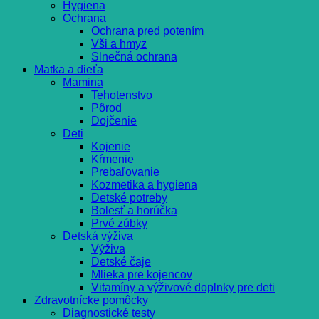
Hygiena
Ochrana
Ochrana pred potením
Vši a hmyz
Slnečná ochrana
Matka a dieťa
Mamina
Tehotenstvo
Pôrod
Dojčenie
Deti
Kojenie
Kŕmenie
Prebaľovanie
Kozmetika a hygiena
Detské potreby
Bolesť a horúčka
Prvé zúbky
Detská výživa
Výživa
Detské čaje
Mlieka pre kojencov
Vitamíny a výživové doplnky pre deti
Zdravotnícke pomôcky
Diagnostické testy