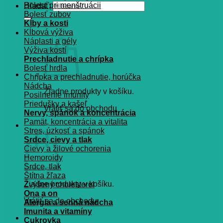
Bolesť pri menštruácii
Hľadať:
Bolesť zubov
Kĺby a kosti
Kĺbová výživa
Náplasti a gély
Výživa kostí
Prechladnutie a chrípka
Bolesť hrdla
Chrípka a prechladnutie, horúčka
Nádcha
Žiadne produkty v košíku.
Posilnenie imunity
Priedušky a kašeľ
Vrátiť sa do obchodu
Nervy, spánok a koncentrácia
Pamät, koncentrácia a vitalita
Košík
Stres, úzkosť a spánok
Srdce, cievy a tlak
Cievy a žilové ochorenia
Hemoroidy
Srdce, tlak
Štítna žľaza
Žiadne produkty v košíku.
Zvýšený cholesterol
Ona a on
Vrátiť sa do obchodu
Alergia a senná nádcha
Imunita a vitamíny
Cukrovka