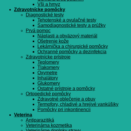
Vši a hmyz
Zdravotnícke pomôcky
Diagnostické testy
Tehotenské a ovulačné testy
Samodiagnostické testy a prúžky
Prvá pomoc
Náplasti a obväzový materiál
Ošetrenie kože
Lekárnička a chirurgické pomôcky
Ochranné pomôcky a dezinfekcia
Zdravotnícke prístroje
Teplomery
Tlakomery
Oxymetre
Inhalátory
Glukomery
Ostatné prístroje a pomôcky
Ortopedické pomôcky
Zdravotné oblečenie a obuv
Termofory, chladivé a hrejivé vankúšiky
Pomôcky pri inkontinencii
Veterina
Antiparazitiká
Veterinárna kozmetika
Veterinárne doplnky stravy