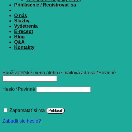
Prihlásenie / Registrovať sa
O nás
Služby
Vyšetrenia
E-recept
Blog
Q&A
Kontakty
Prihlásenie
Používateľské meno alebo e-mailová adresa
*
Povinné
Heslo
*
Povinné
Zapamätať si ma
Prihlásiť
Zabudli ste heslo?