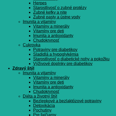
Herpes
Starostlivosť o zubné protézy
Zubné kefky a nite
Zubné pasty a ústne vody
Imunita a vitamíny
Vitamíny a minerály
Vitamíny pre deti
Imunita a antioxidanty
Chudokrvnosť
Cukrovka
Potraviny pre diabetikov
Sladidlá a hypoglykémia
Starostlivosť o diabetické nohy a pokožku
Výživové doplnky pre diabetikov
Zdravý štýl
Imunita a vitamíny
Vitamíny a minerály
Vitamíny pre deti
Imunita a antioxidanty
Chudokrvnosť
Diéta a životný štýl
Bezlepkové a bezlaktózové potraviny
Detoxikácia
Pochutiny
Pre fajčiarov