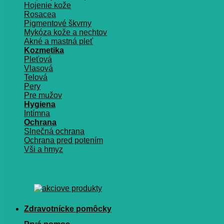
Hojenie kože
Rosacea
Pigmentové škvrny
Mykóza kože a nechtov
Akné a mastná pleť
Kozmetika
Pleťová
Vlasová
Telová
Pery
Pre mužov
Hygiena
Intímna
Ochrana
Slnečná ochrana
Ochrana pred potením
Vši a hmyz
Zdravotnícke pomôcky