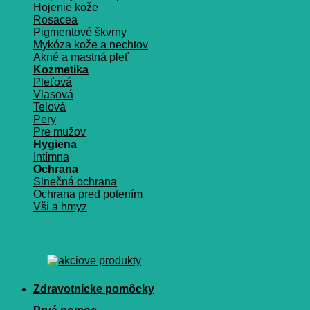
Hojenie kože
Rosacea
Pigmentové škvrny
Mykóza kože a nechtov
Akné a mastná pleť
Kozmetika
Pleťová
Vlasová
Telová
Pery
Pre mužov
Hygiena
Intímna
Ochrana
Slnečná ochrana
Ochrana pred potením
Vši a hmyz
Zdravotnícke pomôcky