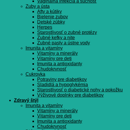
Vaginálna infekcia a suchosť
Zuby a ústa
Afty a kútiky
Bielenie zubov
Detské zúbky
Herpes
Starostlivosť o zubné protézy
Zubné kefky a nite
Zubné pasty a ústne vody
Imunita a vitamíny
Vitamíny a minerály
Vitamíny pre deti
Imunita a antioxidanty
Chudokrvnosť
Cukrovka
Potraviny pre diabetikov
Sladidlá a hypoglykémia
Starostlivosť o diabetické nohy a pokožku
Výživové doplnky pre diabetikov
Zdravý štýl
Imunita a vitamíny
Vitamíny a minerály
Vitamíny pre deti
Imunita a antioxidanty
Chudokrvnosť