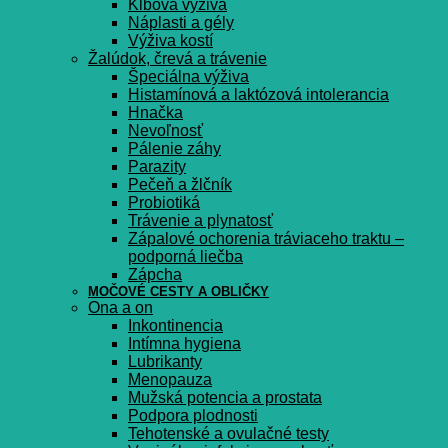
Kĺbová výživa
Náplasti a gély
Výživa kostí
Žalúdok, črevá a trávenie
Špeciálna výživa
Histamínová a laktózová intolerancia
Hnačka
Nevoľnosť
Pálenie záhy
Parazity
Pečeň a žlčník
Probiotiká
Trávenie a plynatosť
Zápalové ochorenia tráviaceho traktu –
podporná liečba
Zápcha
MOČOVÉ CESTY A OBLIČKY
Ona a on
Inkontinencia
Intímna hygiena
Lubrikanty
Menopauza
Mužská potencia a prostata
Podpora plodnosti
Tehotenské a ovulačné testy