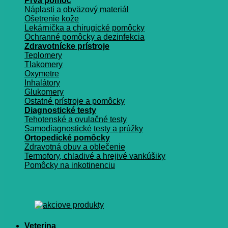
Prvá pomoc
Náplasti a obväzový materiál
Ošetrenie kože
Lekárnička a chirugické pomôcky
Ochranné pomôcky a dezinfekcia
Zdravotnícke prístroje
Teplomery
Tlakomery
Oxymetre
Inhalátory
Glukomery
Ostatné prístroje a pomôcky
Diagnostické testy
Tehotenské a ovulačné testy
Samodiagnostické testy a prúžky
Ortopedické pomôcky
Zdravotná obuv a oblečenie
Termofory, chladivé a hrejivé vankúšiky
Pomôcky na inkotinenciu
Veterina