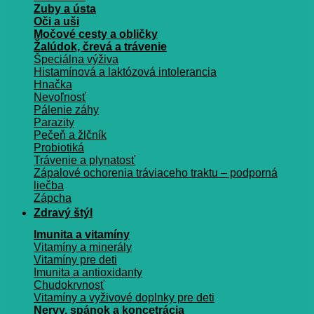
Zuby a ústa
Oči a uši
Močové cesty a obličky
Žalúdok, črevá a trávenie
Špeciálna výživa
Histamínová a laktózová intolerancia
Hnačka
Nevoľnosť
Pálenie záhy
Parazity
Pečeň a žlčník
Probiotiká
Trávenie a plynatosť
Zápalové ochorenia tráviaceho traktu – podporná
liečba
Zápcha
Zdravý štýl
Imunita a vitamíny
Vitamíny a minerály
Vitamíny pre deti
Imunita a antioxidanty
Chudokrvnosť
Vitamíny a vyživové doplnky pre deti
Nervy, spánok a koncetrácia