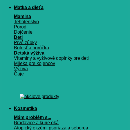
Matka a dieťa
Mamina
Tehotenstvo
Pôrod
Dojčenie
Deti
Prvé zúbky
Bolesť a horúčka
Detská výživa
Vitamíny a vyživové doplnky pre deti
Mlieka pre kojencov
Výživa
Čaje
Kozmetika
Mám problém s...
Bradavice a kurie oká
Atopický ekzém, psoriáza a seborea