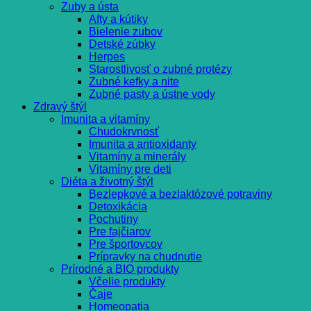
Zuby a ústa
Afty a kútiky
Bielenie zubov
Detské zúbky
Herpes
Starostlivosť o zubné protézy
Zubné kefky a nite
Zubné pasty a ústne vody
Zdravý štýl
Imunita a vitamíny
Chudokrvnosť
Imunita a antioxidanty
Vitamíny a minerály
Vitamíny pre deti
Diéta a životný štýl
Bezlepkové a bezlaktózové potraviny
Detoxikácia
Pochutiny
Pre fajčiarov
Pre športovcov
Prípravky na chudnutie
Prírodné a BIO produkty
Včelie produkty
Čaje
Homeopatia