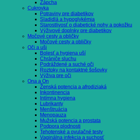
Zápcha
Cukrovka
Potraviny pre diabetikov
Sladidlá a hypoglykémia
Starostlivosť o diabetické nohy a pokožku
Výživové doplnky pre diabetikov
Močové cesty a obličky
Močové cesty a obličky
Oči a uši
Bolesť a hygiena uší
Chrániče sluchu
Podráždené a suché oči
Roztoky na kontaktné šošovky
Výživa pre oči
Ona a On
Ženská potencia a afrodiziaká
Inkontinencia
Intímna hygiena
Lubrikanty
Menštruácia
Menopauza
Mužská potencia a prostata
Podpora plodnosti
Tehotenské a ovulačné testy
Vaginálna infekcia a suchosť