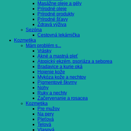
Masážne oleje a gély
Prírodné oleje
Prírodné produkty
Prírodné šťavy
Zdravá výživa
Sezóna
Cestovná lekárnička
Kozmetika
Mám problém s...
Vrásky
Akné a mastná pleť
Atopický ekzém, psoriáza a seborea
Bradavice a kurie oká
Hojenie kože
Mykóza kože a nechtov
Pigmentové škvrny
Nohy
Ruky a nechty
Začervenanie a rosacea
Kozmetika
Pre mužov
Na pery
Pleťová
Telová
Vlasová