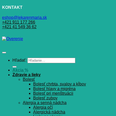
KONTAKT
eshop@lekarenmaria.sk
+421 911 177 266
+421 41 549 36 62
Hľadať:
Akcia %
Zdravie a lieky
Bolesť
Bolesť chrbta, svalov a kĺbov
Bolesť hlavy a migréna
Bolesť pri menštruácii
Bolesť zubov
Alergia a senná nádcha
Alergia očí
Alergická nádcha