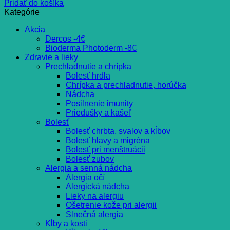
Pridať do košíka
Kategórie
Akcia
Dercos -4€
Bioderma Photoderm -8€
Zdravie a lieky
Prechladnutie a chrípka
Bolesť hrdla
Chrípka a prechladnutie, horúčka
Nádcha
Posilnenie imunity
Priedušky a kašeľ
Bolesť
Bolesť chrbta, svalov a kĺbov
Bolesť hlavy a migréna
Bolesť pri menštruácii
Bolesť zubov
Alergia a senná nádcha
Alergia očí
Alergická nádcha
Lieky na alergiu
Ošetrenie kože pri alergii
Slnečná alergia
Kĺby a kosti