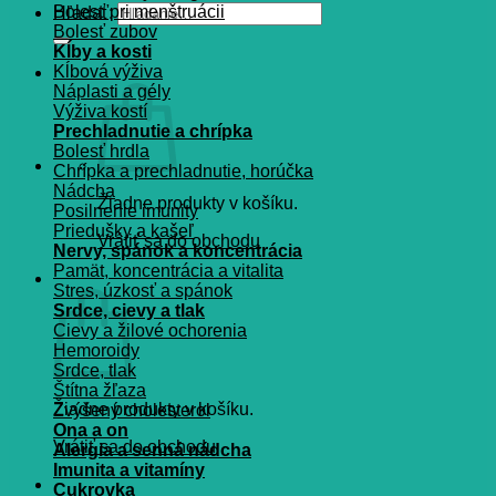
Bolesť pri menštruácii
Hľadať:
Bolesť zubov
Kĺby a kosti
Kĺbová výživa
Náplasti a gély
Výživa kostí
Prechladnutie a chrípka
Bolesť hrdla
Chrípka a prechladnutie, horúčka
Nádcha
Žiadne produkty v košíku.
Posilnenie imunity
Priedušky a kašeľ
Vrátiť sa do obchodu
Nervy, spánok a koncentrácia
Pamät, koncentrácia a vitalita
Košík
Stres, úzkosť a spánok
Srdce, cievy a tlak
Cievy a žilové ochorenia
Hemoroidy
Srdce, tlak
Štítna žľaza
Žiadne produkty v košíku.
Zvýšený cholesterol
Ona a on
Vrátiť sa do obchodu
Alergia a senná nádcha
Imunita a vitamíny
Cukrovka