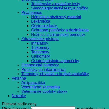
Tehotenské a ovulačné testy
Samodiagnostické testy a prúžky
Prvá pomoc
Náplasti a obväzový materiál
Lekárnička
Ošetrenie kože
Ochranné pomôcky a dezinfekcia
Nožnice a chirurgické pomôcky
Zdravotnícke prístroje
Inhalátory
Tlakomery
Teplomery
Glukomery
Ostatné prístroje a pomôcky
Ortopedické pomôcky
Pomôcky pri inkontinencii
Termofory, chladivé a hrejivé vankúšiky
Veterina
Antiparazitiká
Veterinárna kozmetika
Veterinárne doplnky stravy
Novinky
Filtrovať podľa ceny
Minimálna cena
Maximálna cena