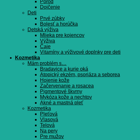
Pôrod
Dojčenie
Deti
Prvé zúbky
Bolesť a horúčka
Detská výživa
Mlieka pre kojencov
Výživa
Čaje
Vitamíny a výživové doplnky pre deti
Kozmetika
Mám problém s…
Bradavice a kurie oká
Atopický ekzém, psoriáza a seborea
Hojenie kože
Začervenanie a rosacea
Pigmentové škvrny
Mykóza kože a nechtov
Akné a mastná pleť
Kozmetika
Pleťová
Vlasová
Telová
Na pery
Pre mužov