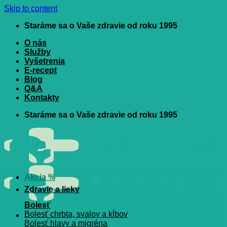
Skip to content
Staráme sa o Vaše zdravie od roku 1995
O nás
Služby
Vyšetrenia
E-recept
Blog
Q&A
Kontakty
Staráme sa o Vaše zdravie od roku 1995
Akcia %
Zdravie a lieky
Bolesť
Bolesť chrbta, svalov a kĺbov
Bolesť hlavy a migréna