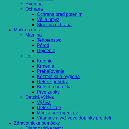
Hygiena
Ochrana
Ochrana pred potením
Vši a hmyz
Slnečná ochrana
Matka a dieťa
Mamina
Tehotenstvo
Pôrod
Dojčenie
Deti
Kojenie
Kŕmenie
Prebaľovanie
Kozmetika a hygiena
Detské potreby
Bolesť a horúčka
Prvé zúbky
Detská výživa
Výživa
Detské čaje
Mlieka pre kojencov
Vitamíny a výživové doplnky pre deti
Zdravotnícke pomôcky
Diagnostické testy