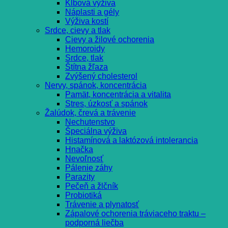
Kĺbová výživa
Náplasti a gély
Výživa kostí
Srdce, cievy a tlak
Cievy a žilové ochorenia
Hemoroidy
Srdce, tlak
Štítna žľaza
Zvýšený cholesterol
Nervy, spánok, koncentrácia
Pamät, koncentrácia a vitalita
Stres, úzkosť a spánok
Žalúdok, črevá a trávenie
Nechutenstvo
Špeciálna výživa
Histamínová a laktózová intolerancia
Hnačka
Nevoľnosť
Pálenie záhy
Parazity
Pečeň a žlčník
Probiotiká
Trávenie a plynatosť
Zápalové ochorenia tráviaceho traktu –
podporná liečba