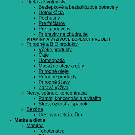
Diéta a životný štýl
Bezlepkové a bezlaktózové potraviny
Detoxikácia
Pochutiny
Pre fajčiarov
Pre športovcov
Prípravky na chudnutie
VITAMÍNY A VÝŽIVOVÉ DOPLNKY PRE DETI
Prírodné a BIO produkty
Včelie produkty
Čaje
Homeopatia
Masážne oleje a gély
Prírodné oleje
Prírodné produkty
Prírodné šťavy
Zdravá výživa
Nervy, spánok, koncentrácia
Pamät, koncentrácia a vitalita
Stres, úzkosť a spánok
Sezóna
Cestovná lekárnička
Matka a dieťa
Mamina
Tehotenstvo