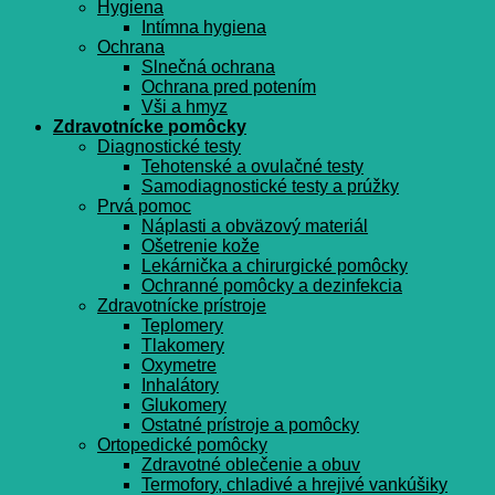
Hygiena
Intímna hygiena
Ochrana
Slnečná ochrana
Ochrana pred potením
Vši a hmyz
Zdravotnícke pomôcky
Diagnostické testy
Tehotenské a ovulačné testy
Samodiagnostické testy a prúžky
Prvá pomoc
Náplasti a obväzový materiál
Ošetrenie kože
Lekárnička a chirurgické pomôcky
Ochranné pomôcky a dezinfekcia
Zdravotnícke prístroje
Teplomery
Tlakomery
Oxymetre
Inhalátory
Glukomery
Ostatné prístroje a pomôcky
Ortopedické pomôcky
Zdravotné oblečenie a obuv
Termofory, chladivé a hrejivé vankúšiky