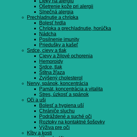
Lieky na alergiu
Ošetrenie kože pri alergii
Slnečná alergia
Prechladnutie a chrípka
Bolesť hrdla
Chrípka a prechladnutie, horúčka
Nádcha
Posilnenie imunity
Priedušky a kašeľ
Srdce, cievy a tlak
Cievy a žilové ochorenia
Hemoroidy
Srdce, tlak
Štítna žľaza
Zvýšený cholesterol
Nervy, spánok, koncentrácia
Pamät, koncentrácia a vitalita
Stres, úzkosť a spánok
Oči a uši
Bolesť a hygiena uší
Chrániče sluchu
Podráždené a suché oči
Roztoky na kontaktné šošovky
Výživa pre oči
Kĺby a kosti