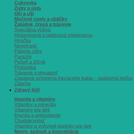
Cukrovka
Zuby a ústa
Oči a uši
Močové cesty a obličky
Žalúdok, črevá a trávenie
Špeciálna výživa
Histamínová a laktózová intolerancia
Hnačka
Nevoľnosť
Pálenie záhy
Parazity
Pečeň a žlčník
Probiotiká
Trávenie a plynatosť
Zápalové ochorenia tráviaceho traktu – podporná liečba
Zápcha
Zdravý štýl
Imunita a vitamíny
Vitamíny a minerály
Vitamíny pre deti
Imunita a antioxidanty
Chudokrvnosť
Vitamíny a vyživové doplnky pre deti
Nervy, spánok a koncetrácia