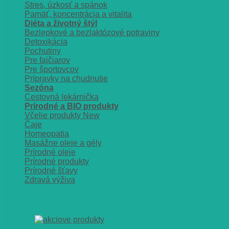
Stres, úzkosť a spánok
Pamäť, koncentrácia a vitalita
Diéta a životný štýl
Bezlepkové a bezlaktózové potraviny
Detoxikácia
Pochutiny
Pre fajčiarov
Pre športovcov
Prípravky na chudnutie
Sezóna
Cestovná lekárnička
Prírodné a BIO produkty
Včelie produkty
Čaje
Homeopatia
Masážne oleje a gély
Prírodné oleje
Prírodné produkty
Prírodné šťavy
Zdravá výživa