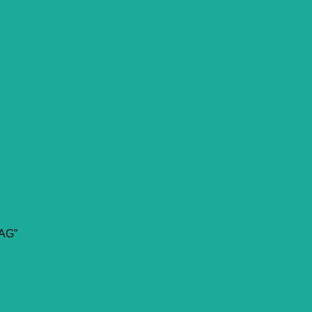
AG
AG”