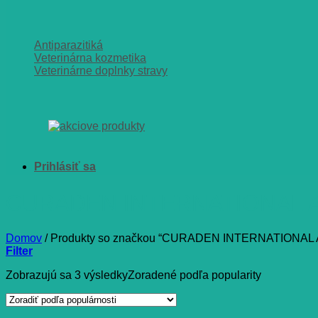
Antiparazitiká
Veterinárna kozmetika
Veterinárne doplnky stravy
CURADEN INTERNATIONAL 
Domov
/
Produkty so značkou “CURADEN INTERNATIONAL 
Filter
Zobrazujú sa 3 výsledky
Zoradené podľa popularity