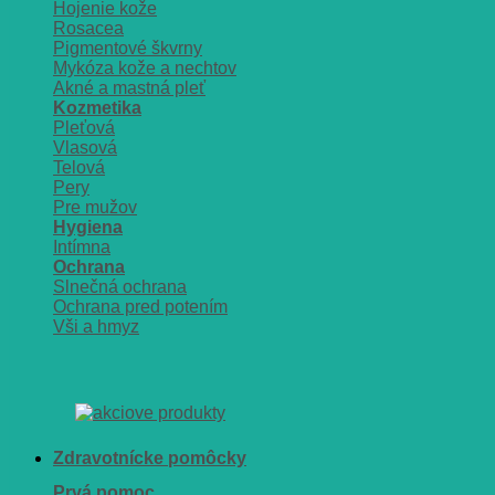
Hojenie kože
Rosacea
Pigmentové škvrny
Mykóza kože a nechtov
Akné a mastná pleť
Kozmetika
Pleťová
Vlasová
Telová
Pery
Pre mužov
Hygiena
Intímna
Ochrana
Slnečná ochrana
Ochrana pred potením
Vši a hmyz
Zdravotnícke pomôcky
Prvá pomoc