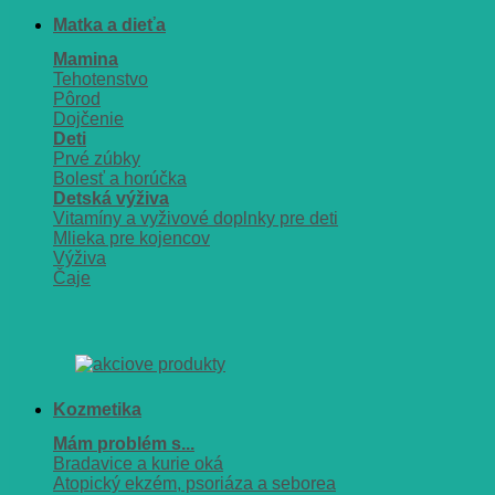
Matka a dieťa
Mamina
Tehotenstvo
Pôrod
Dojčenie
Deti
Prvé zúbky
Bolesť a horúčka
Detská výživa
Vitamíny a vyživové doplnky pre deti
Mlieka pre kojencov
Výživa
Čaje
Kozmetika
Mám problém s...
Bradavice a kurie oká
Atopický ekzém, psoriáza a seborea