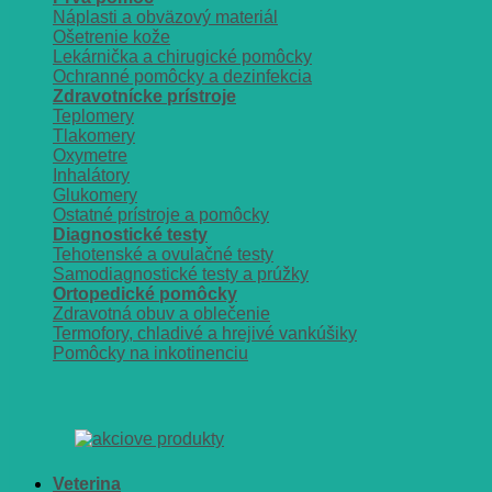
Náplasti a obväzový materiál
Ošetrenie kože
Lekárnička a chirugické pomôcky
Ochranné pomôcky a dezinfekcia
Zdravotnícke prístroje
Teplomery
Tlakomery
Oxymetre
Inhalátory
Glukomery
Ostatné prístroje a pomôcky
Diagnostické testy
Tehotenské a ovulačné testy
Samodiagnostické testy a prúžky
Ortopedické pomôcky
Zdravotná obuv a oblečenie
Termofory, chladivé a hrejivé vankúšiky
Pomôcky na inkotinenciu
Veterina