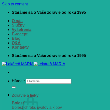
Skip to content
Staráme sa o Vaše zdravie od roku 1995
O nás
Služby
Vyšetrenia
E-recept
Blog
Q&A
Kontakty
Staráme sa o Vaše zdravie od roku 1995
Hľadať:
Zdravie a lieky
Bolesť
Bolesť chrbta, svalov a kĺbov