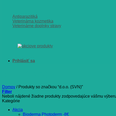
Antiparazitiká
Veterinárna kozmetika
Veterinárne doplnky stravy
d.o.o. (SVN)
Domov
/
Produkty so značkou “d.o.o. (SVN)”
Filter
Neboli nájdené žiadne produkty zodpovedajúce vášmu výberu
Kategórie
Akcia
Bioderma Photoderm -8€