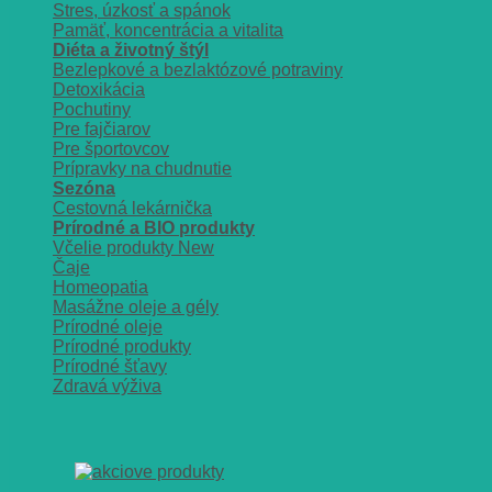
Stres, úzkosť a spánok
Pamäť, koncentrácia a vitalita
Diéta a životný štýl
Bezlepkové a bezlaktózové potraviny
Detoxikácia
Pochutiny
Pre fajčiarov
Pre športovcov
Prípravky na chudnutie
Sezóna
Cestovná lekárnička
Prírodné a BIO produkty
Včelie produkty
Čaje
Homeopatia
Masážne oleje a gély
Prírodné oleje
Prírodné produkty
Prírodné šťavy
Zdravá výživa