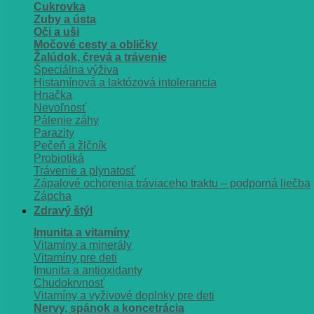
Cukrovka
Zuby a ústa
Oči a uši
Močové cesty a obličky
Žalúdok, črevá a trávenie
Špeciálna výživa
Histamínová a laktózová intolerancia
Hnačka
Nevoľnosť
Pálenie záhy
Parazity
Pečeň a žlčník
Probiotiká
Trávenie a plynatosť
Zápalové ochorenia tráviaceho traktu – podporná liečba
Zápcha
Zdravý štýl
Imunita a vitamíny
Vitamíny a minerály
Vitamíny pre deti
Imunita a antioxidanty
Chudokrvnosť
Vitamíny a vyživové doplnky pre deti
Nervy, spánok a koncetrácia