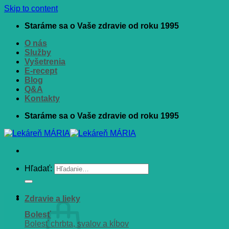
Skip to content
Staráme sa o Vaše zdravie od roku 1995
O nás
Služby
Vyšetrenia
E-recept
Blog
Q&A
Kontakty
Staráme sa o Vaše zdravie od roku 1995
Hľadať:
Zdravie a lieky
Bolesť
Bolesť chrbta, svalov a kĺbov