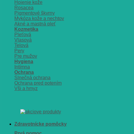
Hojenie kože
Rosacea
Pigmentové škvrny
Mykóza kože a nechtov
Akné a mastná pleť
Kozmetika
Pleťová
Vlasová
Telová
Pery
Pre mužov
Hygiena
Intímna
Ochrana
Slnečná ochrana
Ochrana pred potením
Vši a hmyz
Zdravotnícke pomôcky
Prvá pomoc