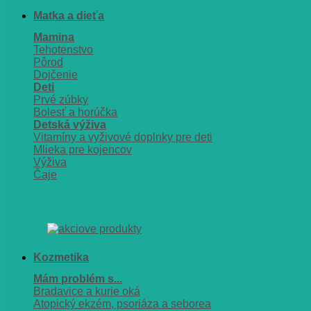
Matka a dieťa
Mamina
Tehotenstvo
Pôrod
Dojčenie
Deti
Prvé zúbky
Bolesť a horúčka
Detská výživa
Vitamíny a vyživové doplnky pre deti
Mlieka pre kojencov
Výživa
Čaje
Kozmetika
Mám problém s...
Bradavice a kurie oká
Atopický ekzém, psoriáza a seborea