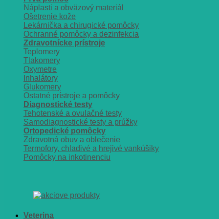
Náplasti a obväzový materiál
Ošetrenie kože
Lekárnička a chirugické pomôcky
Ochranné pomôcky a dezinfekcia
Zdravotnícke prístroje
Teplomery
Tlakomery
Oxymetre
Inhalátory
Glukomery
Ostatné prístroje a pomôcky
Diagnostické testy
Tehotenské a ovulačné testy
Samodiagnostické testy a prúžky
Ortopedické pomôcky
Zdravotná obuv a oblečenie
Termofory, chladivé a hrejivé vankúšiky
Pomôcky na inkotinenciu
Veterina