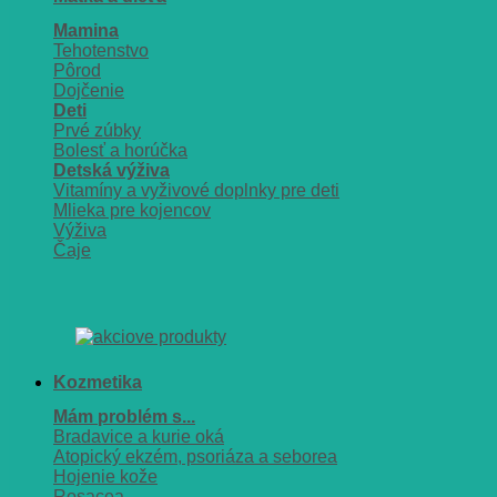
Mamina
Tehotenstvo
Pôrod
Dojčenie
Deti
Prvé zúbky
Bolesť a horúčka
Detská výživa
Vitamíny a vyživové doplnky pre deti
Mlieka pre kojencov
Výživa
Čaje
Kozmetika
Mám problém s...
Bradavice a kurie oká
Atopický ekzém, psoriáza a seborea
Hojenie kože
Rosacea