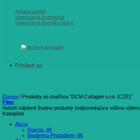
Antiparazitiká
Veterinárna kozmetika
Veterinárne doplnky stravy
DCM Collagen s.r.o. (CZE)
Domov
/
Produkty so značkou “DCM Collagen s.r.o. (CZE)”
Filter
Neboli nájdené žiadne produkty zodpovedajúce vášmu výberu
Kategórie
Akcia
Dercos -4€
Bioderma Photoderm -8€