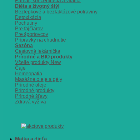
Pamäť, koncentrácia a vitalita
Diéta a životný štýl
Bezlepkové a bezlaktózové potraviny
Detoxikácia
Pochutiny
Pre fajčiarov
Pre športovcov
Prípravky na chudnutie
Sezóna
Cestovná lekárnička
Prírodné a BIO produkty
Včelie produkty
Čaje
Homeopatia
Masážne oleje a gély
Prírodné oleje
Prírodné produkty
Prírodné šťavy
Zdravá výživa
Matka a dieťa