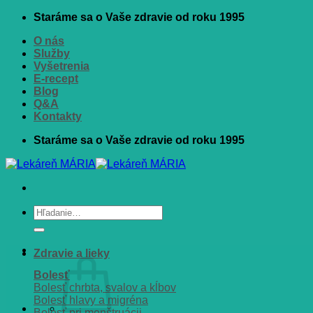
Skip
Staráme sa o Vaše zdravie od roku 1995
to
O nás
content
Služby
Vyšetrenia
E-recept
Blog
Q&A
Kontakty
Staráme sa o Vaše zdravie od roku 1995
Hľadať:
Zdravie a lieky
Bolesť
Bolesť chrbta, svalov a kĺbov
Bolesť hlavy a migréna
Bolesť pri menštruácii