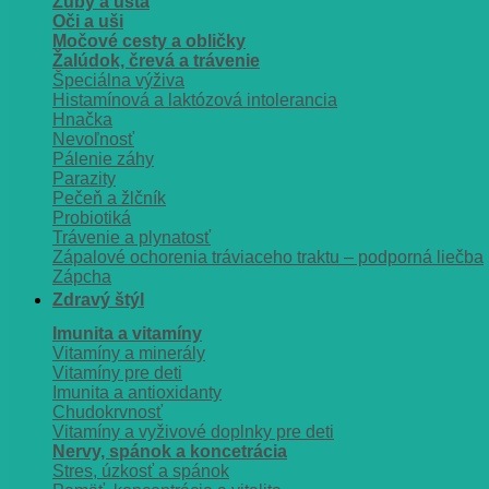
Zuby a ústa
Oči a uši
Močové cesty a obličky
Žalúdok, črevá a trávenie
Špeciálna výživa
Histamínová a laktózová intolerancia
Hnačka
Nevoľnosť
Pálenie záhy
Parazity
Pečeň a žlčník
Probiotiká
Trávenie a plynatosť
Zápalové ochorenia tráviaceho traktu – podporná liečba
Zápcha
Zdravý štýl
Imunita a vitamíny
Vitamíny a minerály
Vitamíny pre deti
Imunita a antioxidanty
Chudokrvnosť
Vitamíny a vyživové doplnky pre deti
Nervy, spánok a koncetrácia
Stres, úzkosť a spánok