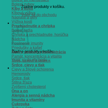
Bolesť zubov
Žiadne produkty v košíku.
Kĺby a kosti
Kĺbová výživa
Vrátiť sa do obchodu
Náplasti a gély
Výživa kostí
Košík
Prechladnutie a chrípka
Bolesť hrdla
Chrípka a prechladnutie, horúčka
Nádcha
Posilnenie imunity
Priedušky a kašeľ
Žiadne produkty v košíku.
Nervy, spánok a koncentrácia
Pamät, koncentrácia a vitalita
Vrátiť sa do obchodu
Stres, úzkosť a spánok
Srdce, cievy a tlak
Cievy a žilové ochorenia
Hemoroidy
Srdce, tlak
Štítna žľaza
Zvýšený cholesterol
Ona a on
Alergia a senná nádcha
Imunita a vitamíny
Cukrovka