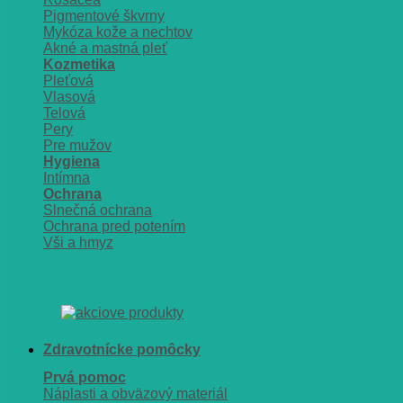
Pigmentové škvrny
Mykóza kože a nechtov
Akné a mastná pleť
Kozmetika
Pleťová
Vlasová
Telová
Pery
Pre mužov
Hygiena
Intímna
Ochrana
Slnečná ochrana
Ochrana pred potením
Vši a hmyz
Zdravotnícke pomôcky
Prvá pomoc
Náplasti a obväzový materiál