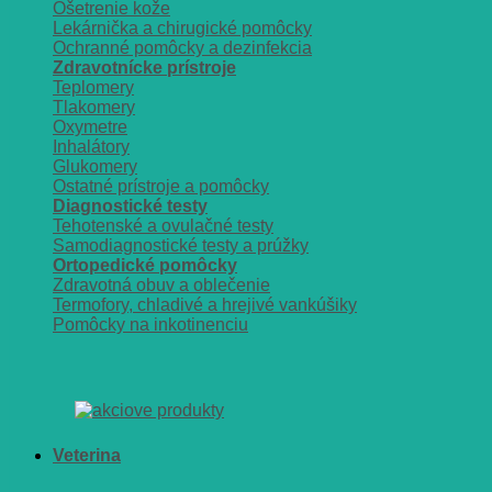
Ošetrenie kože
Lekárnička a chirugické pomôcky
Ochranné pomôcky a dezinfekcia
Zdravotnícke prístroje
Teplomery
Tlakomery
Oxymetre
Inhalátory
Glukomery
Ostatné prístroje a pomôcky
Diagnostické testy
Tehotenské a ovulačné testy
Samodiagnostické testy a prúžky
Ortopedické pomôcky
Zdravotná obuv a oblečenie
Termofory, chladivé a hrejivé vankúšiky
Pomôcky na inkotinenciu
Veterina