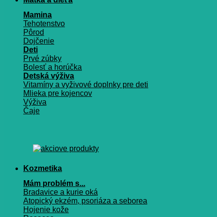
Mamina
Tehotenstvo
Pôrod
Dojčenie
Deti
Prvé zúbky
Bolesť a horúčka
Detská výživa
Vitamíny a vyživové doplnky pre deti
Mlieka pre kojencov
Výživa
Čaje
Kozmetika
Mám problém s...
Bradavice a kurie oká
Atopický ekzém, psoriáza a seborea
Hojenie kože