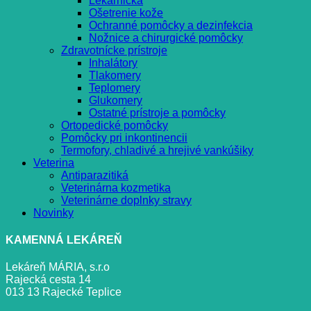
Lekárnička
Ošetrenie kože
Ochranné pomôcky a dezinfekcia
Nožnice a chirurgické pomôcky
Zdravotnícke prístroje
Inhalátory
Tlakomery
Teplomery
Glukomery
Ostatné prístroje a pomôcky
Ortopedické pomôcky
Pomôcky pri inkontinencii
Termofory, chladivé a hrejivé vankúšiky
Veterina
Antiparazitiká
Veterinárna kozmetika
Veterinárne doplnky stravy
Novinky
KAMENNÁ LEKÁREŇ
Lekáreň MÁRIA, s.r.o
Rajecká cesta 14
013 13 Rajecké Teplice