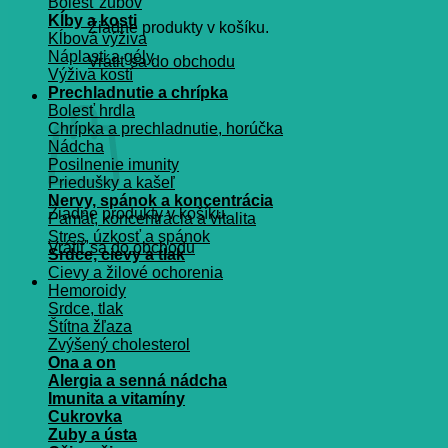
Bolesť zubov
Kĺby a kosti
Žiadne produkty v košíku.
Kĺbová výživa
Náplasti a gély
Vrátiť sa do obchodu
Výživa kostí
Prechladnutie a chrípka
Košík
Bolesť hrdla
Chrípka a prechladnutie, horúčka
Nádcha
Posilnenie imunity
Priedušky a kašeľ
Nervy, spánok a koncentrácia
Žiadne produkty v košíku.
Pamät, koncentrácia a vitalita
Stres, úzkosť a spánok
Vrátiť sa do obchodu
Srdce, cievy a tlak
Cievy a žilové ochorenia
Hemoroidy
Srdce, tlak
Štítna žľaza
Zvýšený cholesterol
Ona a on
Alergia a senná nádcha
Imunita a vitamíny
Cukrovka
Zuby a ústa