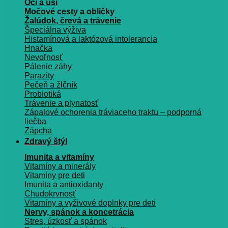
Oči a uši
Močové cesty a obličky
Žalúdok, črevá a trávenie
Špeciálna výživa
Histamínová a laktózová intolerancia
Hnačka
Nevoľnosť
Pálenie záhy
Parazity
Pečeň a žlčník
Probiotiká
Trávenie a plynatosť
Zápalové ochorenia tráviaceho traktu – podporná
liečba
Zápcha
Zdravý štýl
Imunita a vitamíny
Vitamíny a minerály
Vitamíny pre deti
Imunita a antioxidanty
Chudokrvnosť
Vitamíny a vyživové doplnky pre deti
Nervy, spánok a koncetrácia
Stres, úzkosť a spánok