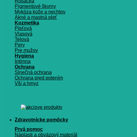
Rosacea
Pigmentové škvrny
Mykóza kože a nechtov
Akné a mastná pleť
Kozmetika
Pleťová
Vlasová
Telová
Pery
Pre mužov
Hygiena
Intímna
Ochrana
Slnečná ochrana
Ochrana pred potením
Vši a hmyz
Zdravotnícke pomôcky
Prvá pomoc
Náplasti a obväzový materiál