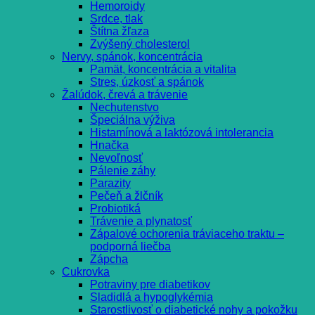
Hemoroidy
Srdce, tlak
Štítna žľaza
Zvýšený cholesterol
Nervy, spánok, koncentrácia
Pamät, koncentrácia a vitalita
Stres, úzkosť a spánok
Žalúdok, črevá a trávenie
Nechutenstvo
Špeciálna výživa
Histamínová a laktózová intolerancia
Hnačka
Nevoľnosť
Pálenie záhy
Parazity
Pečeň a žlčník
Probiotiká
Trávenie a plynatosť
Zápalové ochorenia tráviaceho traktu –
podporná liečba
Zápcha
Cukrovka
Potraviny pre diabetikov
Sladidlá a hypoglykémia
Starostlivosť o diabetické nohy a pokožku