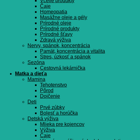
Včelie produkty
Čaje
Homeopatia
Masážne oleje a gély
Prírodné oleje
Prírodné produkty
Prírodné šťavy
Zdravá výživa
Nervy, spánok, koncentrácia
Pamät, koncentrácia a vitalita
Stres, úzkosť a spánok
Sezóna
Cestovná lekárnička
Matka a dieťa
Mamina
Tehotenstvo
Pôrod
Dojčenie
Deti
Prvé zúbky
Bolesť a horúčka
Detská výživa
Mlieka pre kojencov
Výživa
Čaje