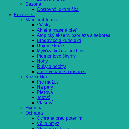
Sezóna
Cestovná lekárnička
Kozmetika
Mám problém s...
Vrásky
Akné a mastná pleť
Atopický ekzém, psoriáza a seborea
Bradavice a kurie oká
Hojenie kože
Mykóza kože a nechtov
Pigmentové škvrny
Nohy
Ruky a nechty
Začervenanie a rosacea
Kozmetika
Pre mužov
Na pery
Pleťová
Telová
Vlasová
Hygiena
Ochrana
Ochrana pred potením
Vši a hmyz
Slnečná ochrana