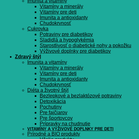
Imunita a vitamíny
Vitamíny a minerály
Vitamíny pre deti
Imunita a antioxidanty
Chudokrvnosť
Cukrovka
Potraviny pre diabetikov
Sladidlá a hypoglykémia
Starostlivosť o diabetické nohy a pokožku
Výživové doplnky pre diabetikov
Zdravý štýl
Imunita a vitamíny
Vitamíny a minerály
Vitamíny pre deti
Imunita a antioxidanty
Chudokrvnosť
Diéta a životný štýl
Bezlepkové a bezlaktózové potraviny
Detoxikácia
Pochutiny
Pre fajčiarov
Pre športovcov
Prípravky na chudnutie
VITAMÍNY A VÝŽIVOVÉ DOPLNKY PRE DETI
Prírodné a BIO produkty