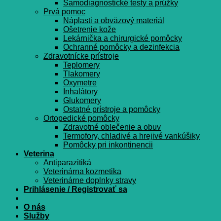
Samodiagnostické testy a prúžky
Prvá pomoc
Náplasti a obväzový materiál
Ošetrenie kože
Lekárnička a chirurgické pomôcky
Ochranné pomôcky a dezinfekcia
Zdravotnícke prístroje
Teplomery
Tlakomery
Oxymetre
Inhalátory
Glukomery
Ostatné prístroje a pomôcky
Ortopedické pomôcky
Zdravotné oblečenie a obuv
Termofory, chladivé a hrejivé vankúšiky
Pomôcky pri inkontinencii
Veterina
Antiparazitiká
Veterinárna kozmetika
Veterinárne doplnky stravy
Prihlásenie / Registrovať sa
O nás
Služby