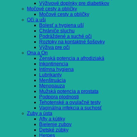
Výživové doplnky pre diabetikov
Močové cesty a obličky
Močové cesty a obličky
Oči a uši
Bolesť a hygiena uší
Chrániče sluchu
Podráždené a suché oči
Roztoky na kontaktné šošovky
Výživa pre oči
Ona a On
Ženská potencia a afrodiziaká
Inkontinencia
Intímna hygiena
Lubrikanty
Menštruácia
Menopauza
Mužská potencia a prostata
Podpora plodnosti
Tehotenské a ovulačné testy
Vaginálna infekcia a suchosť
Zuby a ústa
Afty a kútiky
Bielenie zubov
Detské zúbky
Herpes