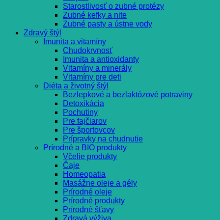
Starostlivosť o zubné protézy
Zubné kefky a nite
Zubné pasty a ústne vody
Zdravý štýl
Imunita a vitamíny
Chudokrvnosť
Imunita a antioxidanty
Vitamíny a minerály
Vitamíny pre deti
Diéta a životný štýl
Bezlepkové a bezlaktózové potraviny
Detoxikácia
Pochutiny
Pre fajčiarov
Pre športovcov
Prípravky na chudnutie
Prírodné a BIO produkty
Včelie produkty
Čaje
Homeopatia
Masážne oleje a gély
Prírodné oleje
Prírodné produkty
Prírodné šťavy
Zdravá výživa