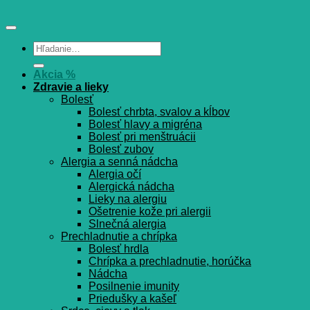
Hľadať:
Akcia %
Zdravie a lieky
Bolesť
Bolesť chrbta, svalov a kĺbov
Bolesť hlavy a migréna
Bolesť pri menštruácii
Bolesť zubov
Alergia a senná nádcha
Alergia očí
Alergická nádcha
Lieky na alergiu
Ošetrenie kože pri alergii
Slnečná alergia
Prechladnutie a chrípka
Bolesť hrdla
Chrípka a prechladnutie, horúčka
Nádcha
Posilnenie imunity
Priedušky a kašeľ