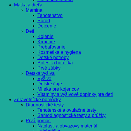
Matka a dieťa
Mamina
Tehotenstvo
Pôrod
Dojčenie
Deti
Kojenie
Kŕmenie
Prebaľovanie
Kozmetika a hygiena
Detské potreby
Bolesť a horúčka
Prvé zúbky
Detská výživa
Výživa
Detské čaje
Mlieka pre kojencov
Vitamíny a výživové doplnky pre deti
Zdravotnícke pomôcky
Diagnostické testy
Tehotenské a ovulačné testy
Samodiagnostické testy a prúžky
Prvá pomoc
Náplasti a obväzový materiál