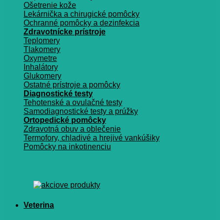
Ošetrenie kože
Lekárnička a chirugické pomôcky
Ochranné pomôcky a dezinfekcia
Zdravotnícke prístroje
Teplomery
Tlakomery
Oxymetre
Inhalátory
Glukomery
Ostatné prístroje a pomôcky
Diagnostické testy
Tehotenské a ovulačné testy
Samodiagnostické testy a prúžky
Ortopedické pomôcky
Zdravotná obuv a oblečenie
Termofory, chladivé a hrejivé vankúšiky
Pomôcky na inkotinenciu
Veterina