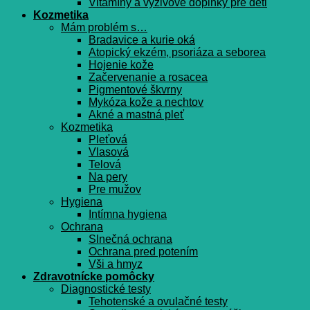
Vitamíny a výživové doplnky pre deti
Kozmetika
Mám problém s…
Bradavice a kurie oká
Atopický ekzém, psoriáza a seborea
Hojenie kože
Začervenanie a rosacea
Pigmentové škvrny
Mykóza kože a nechtov
Akné a mastná pleť
Kozmetika
Pleťová
Vlasová
Telová
Na pery
Pre mužov
Hygiena
Intímna hygiena
Ochrana
Slnečná ochrana
Ochrana pred potením
Vši a hmyz
Zdravotnícke pomôcky
Diagnostické testy
Tehotenské a ovulačné testy