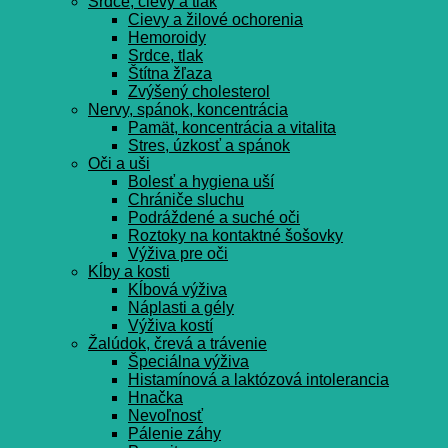
Srdce, cievy a tlak
Cievy a žilové ochorenia
Hemoroidy
Srdce, tlak
Štítna žľaza
Zvýšený cholesterol
Nervy, spánok, koncentrácia
Pamät, koncentrácia a vitalita
Stres, úzkosť a spánok
Oči a uši
Bolesť a hygiena uší
Chrániče sluchu
Podráždené a suché oči
Roztoky na kontaktné šošovky
Výživa pre oči
Kĺby a kosti
Kĺbová výživa
Náplasti a gély
Výživa kostí
Žalúdok, črevá a trávenie
Špeciálna výživa
Histamínová a laktózová intolerancia
Hnačka
Nevoľnosť
Pálenie záhy