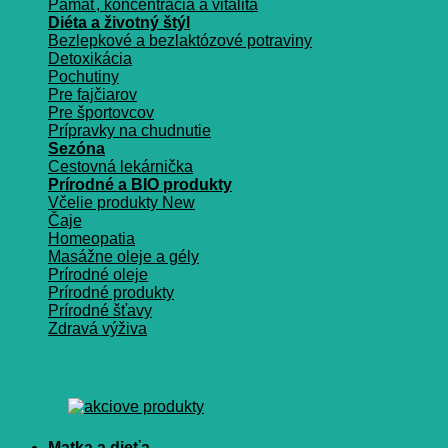
Pamäť, koncentrácia a vitalita
Diéta a životný štýl
Bezlepkové a bezlaktózové potraviny
Detoxikácia
Pochutiny
Pre fajčiarov
Pre športovcov
Prípravky na chudnutie
Sezóna
Cestovná lekárnička
Prírodné a BIO produkty
Včelie produkty
Čaje
Homeopatia
Masážne oleje a gély
Prírodné oleje
Prírodné produkty
Prírodné šťavy
Zdravá výživa
Matka a dieťa