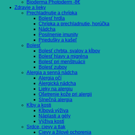
Bioderma Photoderm -8€
Zdravie a lieky
Prechladnutie a chrípka
Bolesť hrdla
Chrípka a prechladnutie, horúčka
Nádcha
Posilnenie imunity
Priedušky a kašeľ
Bolesť
Bolesť chrbta, svalov a kĺbov
Bolesť hlavy a migréna
Bolesť pri menštruácii
Bolesť zubov
Alergia a senná nádcha
Alergia očí
Alergická nádcha
Lieky na alergiu
Ošetrenie kože pri alergii
Slnečná alergia
Kĺby a kosti
Kĺbová výživa
Náplasti a gély
Výživa kostí
Srdce, cievy a tlak
Cievy a žilové ochorenia