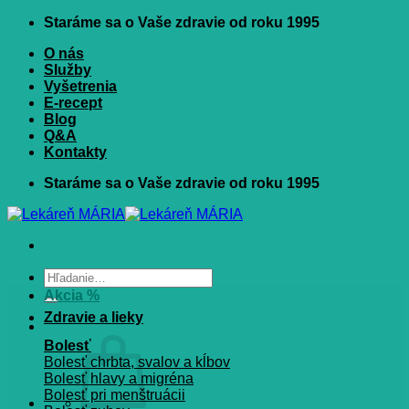
Skip
Staráme sa o Vaše zdravie od roku 1995
to
O nás
content
Služby
Vyšetrenia
E-recept
Blog
Q&A
Kontakty
Staráme sa o Vaše zdravie od roku 1995
Hľadať:
Akcia %
Zdravie a lieky
Bolesť
Bolesť chrbta, svalov a kĺbov
Bolesť hlavy a migréna
Bolesť pri menštruácii