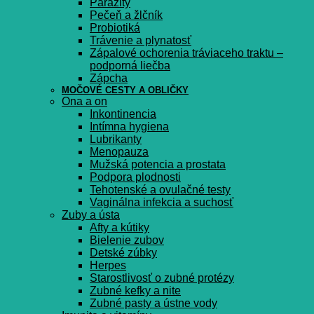
Parazity
Pečeň a žlčník
Probiotiká
Trávenie a plynatosť
Zápalové ochorenia tráviaceho traktu –
podporná liečba
Zápcha
MOČOVÉ CESTY A OBLIČKY
Ona a on
Inkontinencia
Intímna hygiena
Lubrikanty
Menopauza
Mužská potencia a prostata
Podpora plodnosti
Tehotenské a ovulačné testy
Vaginálna infekcia a suchosť
Zuby a ústa
Afty a kútiky
Bielenie zubov
Detské zúbky
Herpes
Starostlivosť o zubné protézy
Zubné kefky a nite
Zubné pasty a ústne vody