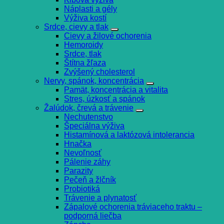
Náplasti a gély
Výživa kostí
Srdce, cievy a tlak
Cievy a žilové ochorenia
Hemoroidy
Srdce, tlak
Štítna žľaza
Zvýšený cholesterol
Nervy, spánok, koncentrácia
Pamät, koncentrácia a vitalita
Stres, úzkosť a spánok
Žalúdok, črevá a trávenie
Nechutenstvo
Špeciálna výživa
Histamínová a laktózová intolerancia
Hnačka
Nevoľnosť
Pálenie záhy
Parazity
Pečeň a žlčník
Probiotiká
Trávenie a plynatosť
Zápalové ochorenia tráviaceho traktu –
podporná liečba