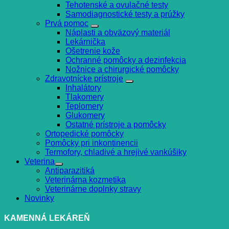
Tehotenské a ovulačné testy
Samodiagnostické testy a prúžky
Prvá pomoc
Náplasti a obväzový materiál
Lekárnička
Ošetrenie kože
Ochranné pomôcky a dezinfekcia
Nožnice a chirurgické pomôcky
Zdravotnícke prístroje
Inhalátory
Tlakomery
Teplomery
Glukomery
Ostatné prístroje a pomôcky
Ortopedické pomôcky
Pomôcky pri inkontinencii
Termofory, chladivé a hrejivé vankúšiky
Veterina
Antiparazitiká
Veterinárna kozmetika
Veterinárne doplnky stravy
Novinky
KAMENNÁ LEKÁREŇ