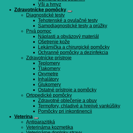
Vši a hmyz
Zdravotnícke pomôcky
Diagnostické testy
Tehotenské a ovulačné testy
Samodiagnostické testy a prúžky
Prvá pomoc
Náplasti a obväzový materiál
Ošetrenie kože
Lekárnička a chirurgické pomôcky
Ochranné pomôcky a dezinfekcia
Zdravotnícke prístroje
Teplomery
Tlakomery
Oxymetre
Inhalátory
Glukomery
Ostatné prístroje a pomôcky
Ortopedické pomôcky
Zdravotné oblečenie a obuv
Termofory, chladivé a hrejivé vankúšiky
Pomôcky pri inkontinencii
Veterina
Antiparazitiká
Veterinárna kozmetika
Veterinárne doplnky stravy