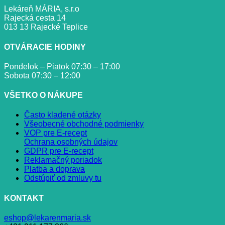
Lekáreň MÁRIA, s.r.o
Rajecká cesta 14
013 13 Rajecké Teplice
OTVÁRACIE HODINY
Pondelok – Piatok 07:30 – 17:00
Sobota 07:30 – 12:00
VŠETKO O NÁKUPE
Často kladené otázky
Všeobecné obchodné podmienky
VOP pre E-recept
Ochrana osobných údajov
GDPR pre E-recept
Reklamačný poriadok
Platba a doprava
Odstúpiť od zmluvy tu
KONTAKT
eshop@lekarenmaria.sk