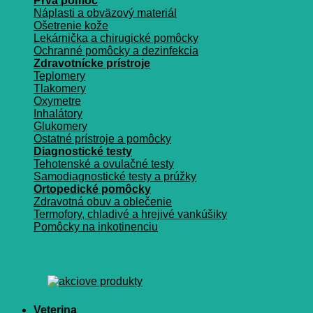
Prvá pomoc
Náplasti a obväzový materiál
Ošetrenie kože
Lekárnička a chirugické pomôcky
Ochranné pomôcky a dezinfekcia
Zdravotnícke prístroje
Teplomery
Tlakomery
Oxymetre
Inhalátory
Glukomery
Ostatné prístroje a pomôcky
Diagnostické testy
Tehotenské a ovulačné testy
Samodiagnostické testy a prúžky
Ortopedické pomôcky
Zdravotná obuv a oblečenie
Termofory, chladivé a hrejivé vankúšiky
Pomôcky na inkotinenciu
Veterina