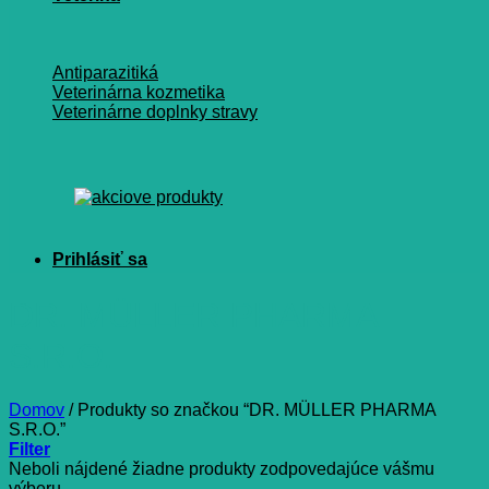
Antiparazitiká
Veterinárna kozmetika
Veterinárne doplnky stravy
DR. MÜLLER PHARMA
S.R.O.
Domov
/
Produkty so značkou “DR. MÜLLER PHARMA
S.R.O.”
Filter
Neboli nájdené žiadne produkty zodpovedajúce vášmu
výberu.