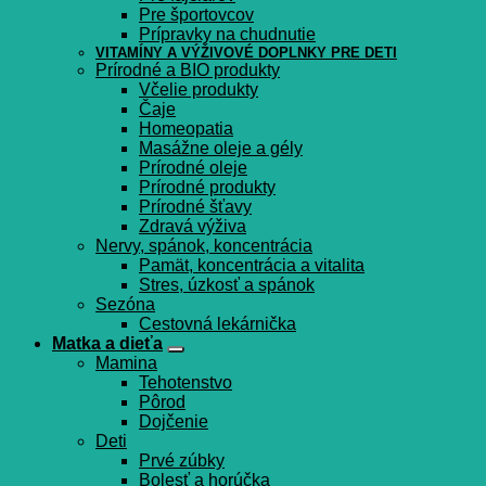
Pre športovcov
Prípravky na chudnutie
VITAMÍNY A VÝŽIVOVÉ DOPLNKY PRE DETI
Prírodné a BIO produkty
Včelie produkty
Čaje
Homeopatia
Masážne oleje a gély
Prírodné oleje
Prírodné produkty
Prírodné šťavy
Zdravá výživa
Nervy, spánok, koncentrácia
Pamät, koncentrácia a vitalita
Stres, úzkosť a spánok
Sezóna
Cestovná lekárnička
Matka a dieťa
Mamina
Tehotenstvo
Pôrod
Dojčenie
Deti
Prvé zúbky
Bolesť a horúčka