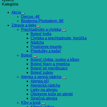
Kategórie
Akcia
Dercos -4€
Bioderma Photoderm -8€
Zdravie a lieky
Prechladnutie a chrípka
Bolesť hrdla
Chrípka a prechladnutie, horúčka
Nádcha
Posilnenie imunity
Priedušky a kašeľ
Bolesť
Bolesť chrbta, svalov a kĺbov
Bolesť hlavy a migréna
Bolesť pri menštruácii
Bolesť zubov
Alergia a senná nádcha
Alergia očí
Alergická nádcha
Lieky na alergiu
Ošetrenie kože pri alergii
Slnečná alergia
Kĺby a kosti
Kĺbová výživa