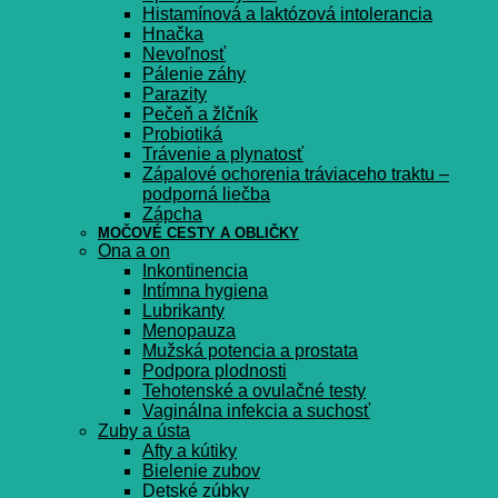
Histamínová a laktózová intolerancia
Hnačka
Nevoľnosť
Pálenie záhy
Parazity
Pečeň a žlčník
Probiotiká
Trávenie a plynatosť
Zápalové ochorenia tráviaceho traktu –
podporná liečba
Zápcha
MOČOVÉ CESTY A OBLIČKY
Ona a on
Inkontinencia
Intímna hygiena
Lubrikanty
Menopauza
Mužská potencia a prostata
Podpora plodnosti
Tehotenské a ovulačné testy
Vaginálna infekcia a suchosť
Zuby a ústa
Afty a kútiky
Bielenie zubov
Detské zúbky