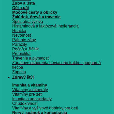
Zuby a ústa
Oči a uši
Močové cesty a obličky
Žalúdok, črevá a trávenie
Špeciálna výživa
Histamínová a laktózová intolerancia
Hnačka
Nevoľnosť
Pálenie záhy
Parazity
Pečeň a žlčník
Probiotiká
Trávenie a plynatosť
Zápalové ochorenia tráviaceho traktu – podporná
liečba
Zápcha
Zdravý štýl
Imunita a vitamíny
Vitamíny a minerály
Vitamíny pre deti
Imunita a antioxidanty
Chudokrvnosť
Vitamíny a vyživové doplnky pre deti
Nervy, spánok a koncetrácia