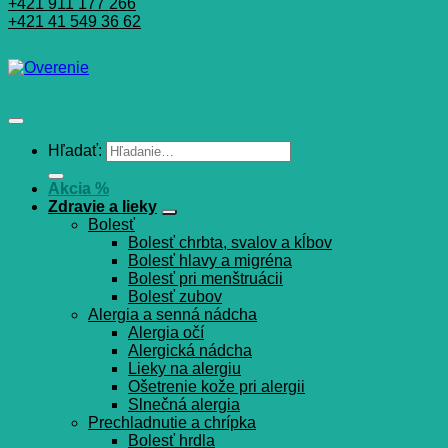
+421 911 177 266
+421 41 549 36 62
Hľadať:
Akcia %
Zdravie a lieky
Bolesť
Bolesť chrbta, svalov a kĺbov
Bolesť hlavy a migréna
Bolesť pri menštruácii
Bolesť zubov
Alergia a senná nádcha
Alergia očí
Alergická nádcha
Lieky na alergiu
Ošetrenie kože pri alergii
Slnečná alergia
Prechladnutie a chrípka
Bolesť hrdla