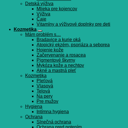
Detská výživa
Mlieka pre kojencov
Výživa
Čaje
Vitamíny a výživové doplnky pre deti
Kozmetika
Mám problém s…
Bradavice a kurie oká
Atopický ekzém, psoriáza a seborea
Hojenie kože
Začervenanie a rosacea
Pigmentové škvrny
Mykóza kože a nechtov
Akné a mastná pleť
Kozmetika
Pleťová
Vlasová
Telová
Na pery
Pre mužov
Hygiena
Intímna hygiena
Ochrana
Slnečná ochrana
Ochrana pred potením