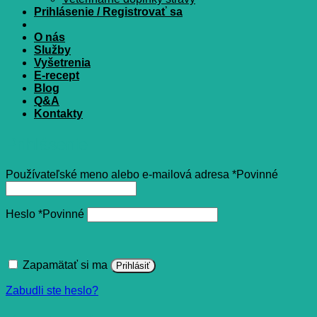
Prihlásenie / Registrovať sa
O nás
Služby
Vyšetrenia
E-recept
Blog
Q&A
Kontakty
Prihlásenie
Používateľské meno alebo e-mailová adresa
*
Povinné
Heslo
*
Povinné
Zapamätať si ma
Prihlásiť
Zabudli ste heslo?