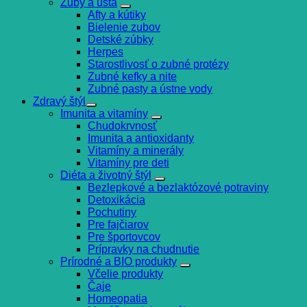
Zuby a ústa
Afty a kútiky
Bielenie zubov
Detské zúbky
Herpes
Starostlivosť o zubné protézy
Zubné kefky a nite
Zubné pasty a ústne vody
Zdravý štýl
Imunita a vitamíny
Chudokrvnosť
Imunita a antioxidanty
Vitamíny a minerály
Vitamíny pre deti
Diéta a životný štýl
Bezlepkové a bezlaktózové potraviny
Detoxikácia
Pochutiny
Pre fajčiarov
Pre športovcov
Prípravky na chudnutie
Prírodné a BIO produkty
Včelie produkty
Čaje
Homeopatia