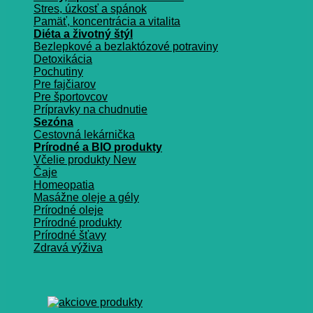
Stres, úzkosť a spánok
Pamäť, koncentrácia a vitalita
Diéta a životný štýl
Bezlepkové a bezlaktózové potraviny
Detoxikácia
Pochutiny
Pre fajčiarov
Pre športovcov
Prípravky na chudnutie
Sezóna
Cestovná lekárnička
Prírodné a BIO produkty
Včelie produkty
Čaje
Homeopatia
Masážne oleje a gély
Prírodné oleje
Prírodné produkty
Prírodné šťavy
Zdravá výživa