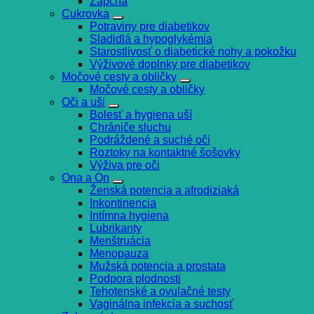
Zápcha
Cukrovka
Potraviny pre diabetikov
Sladidlá a hypoglykémia
Starostlivosť o diabetické nohy a pokožku
Výživové doplnky pre diabetikov
Močové cesty a obličky
Močové cesty a obličky
Oči a uši
Bolesť a hygiena uší
Chrániče sluchu
Podráždené a suché oči
Roztoky na kontaktné šošovky
Výživa pre oči
Ona a On
Ženská potencia a afrodiziaká
Inkontinencia
Intímna hygiena
Lubrikanty
Menštruácia
Menopauza
Mužská potencia a prostata
Podpora plodnosti
Tehotenské a ovulačné testy
Vaginálna infekcia a suchosť