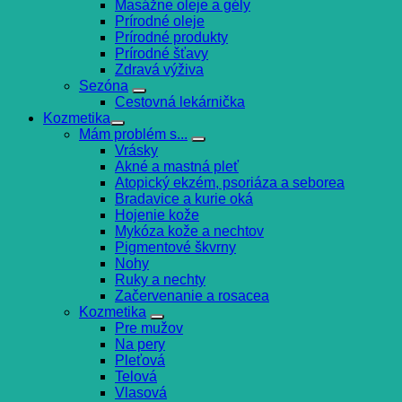
Masážne oleje a gély
Prírodné oleje
Prírodné produkty
Prírodné šťavy
Zdravá výživa
Sezóna
Cestovná lekárnička
Kozmetika
Mám problém s...
Vrásky
Akné a mastná pleť
Atopický ekzém, psoriáza a seborea
Bradavice a kurie oká
Hojenie kože
Mykóza kože a nechtov
Pigmentové škvrny
Nohy
Ruky a nechty
Začervenanie a rosacea
Kozmetika
Pre mužov
Na pery
Pleťová
Telová
Vlasová