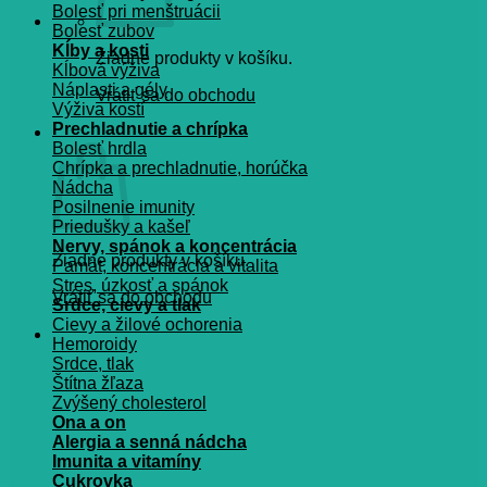
Bolesť pri menštruácii
Bolesť zubov
Kĺby a kosti
Žiadne produkty v košíku.
Kĺbová výživa
Náplasti a gély
Vrátiť sa do obchodu
Výživa kostí
Prechladnutie a chrípka
Košík
Bolesť hrdla
Chrípka a prechladnutie, horúčka
Nádcha
Posilnenie imunity
Priedušky a kašeľ
Nervy, spánok a koncentrácia
Žiadne produkty v košíku.
Pamät, koncentrácia a vitalita
Stres, úzkosť a spánok
Vrátiť sa do obchodu
Srdce, cievy a tlak
Cievy a žilové ochorenia
Hemoroidy
Srdce, tlak
Štítna žľaza
Zvýšený cholesterol
Ona a on
Alergia a senná nádcha
Imunita a vitamíny
Cukrovka