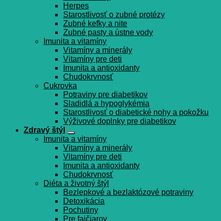
Herpes
Starostlivosť o zubné protézy
Zubné kefky a nite
Zubné pasty a ústne vody
Imunita a vitamíny
Vitamíny a minerály
Vitamíny pre deti
Imunita a antioxidanty
Chudokrvnosť
Cukrovka
Potraviny pre diabetikov
Sladidlá a hypoglykémia
Starostlivosť o diabetické nohy a pokožku
Výživové doplnky pre diabetikov
Zdravý štýl
Imunita a vitamíny
Vitamíny a minerály
Vitamíny pre deti
Imunita a antioxidanty
Chudokrvnosť
Diéta a životný štýl
Bezlepkové a bezlaktózové potraviny
Detoxikácia
Pochutiny
Pre fajčiarov