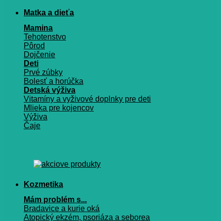
Matka a dieťa
Mamina
Tehotenstvo
Pôrod
Dojčenie
Deti
Prvé zúbky
Bolesť a horúčka
Detská výživa
Vitamíny a vyživové doplnky pre deti
Mlieka pre kojencov
Výživa
Čaje
Kozmetika
Mám problém s...
Bradavice a kurie oká
Atopický ekzém, psoriáza a seborea