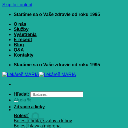
Skip to content
Staráme sa o Vaše zdravie od roku 1995
O nás
Služby
Vyšetrenia
E-recept
Blog
Q&A
Kontakty
Staráme sa o Vaše zdravie od roku 1995
Hľadať:
Akcia %
Zdravie a lieky
Bolesť
Bolesť chrbta, svalov a kĺbov
Bolesť hlavy a migréna