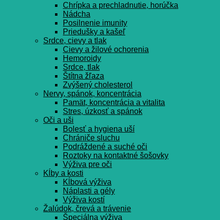
Chrípka a prechladnutie, horúčka
Nádcha
Posilnenie imunity
Priedušky a kašeľ
Srdce, cievy a tlak
Cievy a žilové ochorenia
Hemoroidy
Srdce, tlak
Štítna žľaza
Zvýšený cholesterol
Nervy, spánok, koncentrácia
Pamät, koncentrácia a vitalita
Stres, úzkosť a spánok
Oči a uši
Bolesť a hygiena uší
Chrániče sluchu
Podráždené a suché oči
Roztoky na kontaktné šošovky
Výživa pre oči
Kĺby a kosti
Kĺbová výživa
Náplasti a gély
Výživa kostí
Žalúdok, črevá a trávenie
Špeciálna výživa