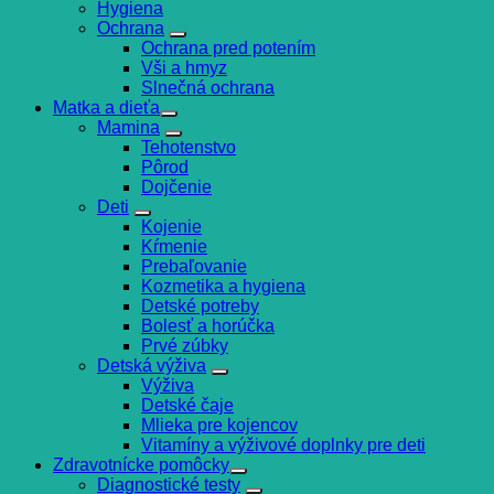
Hygiena
Ochrana
Ochrana pred potením
Vši a hmyz
Slnečná ochrana
Matka a dieťa
Mamina
Tehotenstvo
Pôrod
Dojčenie
Deti
Kojenie
Kŕmenie
Prebaľovanie
Kozmetika a hygiena
Detské potreby
Bolesť a horúčka
Prvé zúbky
Detská výživa
Výživa
Detské čaje
Mlieka pre kojencov
Vitamíny a výživové doplnky pre deti
Zdravotnícke pomôcky
Diagnostické testy