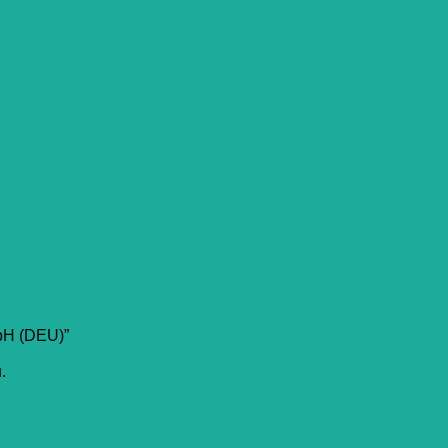
bH (DEU)
bH (DEU)”
.