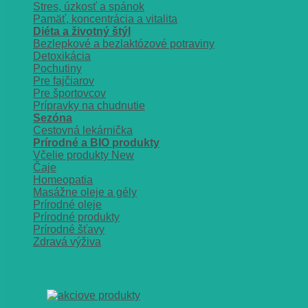
Stres, úzkosť a spánok
Pamäť, koncentrácia a vitalita
Diéta a životný štýl
Bezlepkové a bezlaktózové potraviny
Detoxikácia
Pochutiny
Pre fajčiarov
Pre športovcov
Prípravky na chudnutie
Sezóna
Cestovná lekárnička
Prírodné a BIO produkty
Včelie produkty
Čaje
Homeopatia
Masážne oleje a gély
Prírodné oleje
Prírodné produkty
Prírodné šťavy
Zdravá výživa