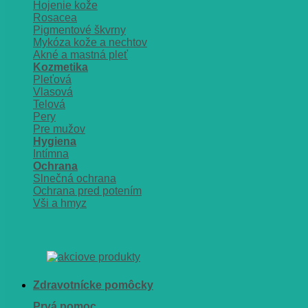
Hojenie kože
Rosacea
Pigmentové škvrny
Mykóza kože a nechtov
Akné a mastná pleť
Kozmetika
Pleťová
Vlasová
Telová
Pery
Pre mužov
Hygiena
Intímna
Ochrana
Slnečná ochrana
Ochrana pred potením
Vši a hmyz
Zdravotnícke pomôcky
Prvá pomoc