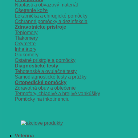
Náplasti a obväzový materiál
Ošetrenie kože
Lekárnička a chirugické pomôcky
Ochranné pomôcky a dezinfekcia
Zdravotnícke prístroje
Teplomery
Tlakomery
Oxymetre
Inhalátory
Glukomery
Ostatné prístroje a pomôcky
Diagnostické testy
Tehotenské a ovulačné testy
Samodiagnostické testy a prúžky
Ortopedické pomôcky
Zdravotná obuv a oblečenie
Termofory, chladivé a hrejivé vankúšiky
Pomôcky na inkotinenciu
Veterina