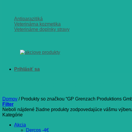
Antiparazitiká
Veterinárna kozmetika
Veterinárne doplnky stravy
GP Grenzach Produktions Gm
Domov
/
Produkty so značkou “GP Grenzach Produktions Gm
Filter
Neboli nájdené žiadne produkty zodpovedajúce vášmu výberu
Kategórie
Akcia
Dercos -4€