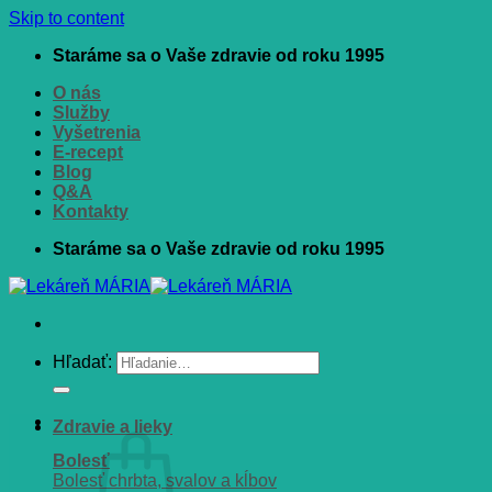
Skip to content
Staráme sa o Vaše zdravie od roku 1995
O nás
Služby
Vyšetrenia
E-recept
Blog
Q&A
Kontakty
Staráme sa o Vaše zdravie od roku 1995
Hľadať:
Zdravie a lieky
Bolesť
Bolesť chrbta, svalov a kĺbov