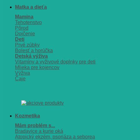
Matka a dieťa
Mamina
Tehotenstvo
Pôrod
Dojčenie
Deti
Prvé zúbky
Bolesť a horúčka
Detská výživa
Vitamíny a vyživové doplnky pre deti
Mlieka pre kojencov
Výživa
Čaje
Kozmetika
Mám problém s...
Bradavice a kurie oká
Atopický ekzém, psoriáza a seborea