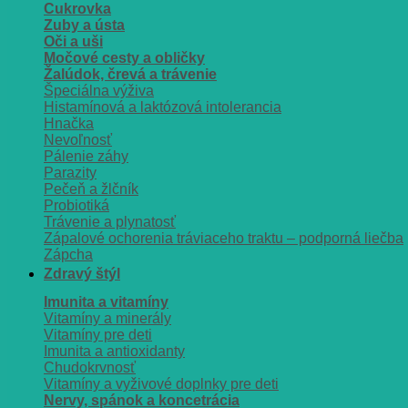
Cukrovka
Zuby a ústa
Oči a uši
Močové cesty a obličky
Žalúdok, črevá a trávenie
Špeciálna výživa
Histamínová a laktózová intolerancia
Hnačka
Nevoľnosť
Pálenie záhy
Parazity
Pečeň a žlčník
Probiotiká
Trávenie a plynatosť
Zápalové ochorenia tráviaceho traktu – podporná liečba
Zápcha
Zdravý štýl
Imunita a vitamíny
Vitamíny a minerály
Vitamíny pre deti
Imunita a antioxidanty
Chudokrvnosť
Vitamíny a vyživové doplnky pre deti
Nervy, spánok a koncetrácia