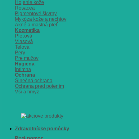
Hojenie kože
Rosacea
Pigmentové škvrny
Mykóza kože a nechtov
Akné a mastná pleť
Kozmetika
Pleťová
Vlasová
Telová
Pery
Pre mužov
Hygiena
Intímna
Ochrana
Slnečná ochrana
Ochrana pred potením
Vši a hmyz
Zdravotnícke pomôcky
Prvá pomoc