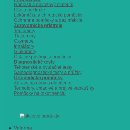
Náplasti a obväzový materiál
Ošetrenie kože
Lekárnička a chirugické pomôcky
Ochranné pomôcky a dezinfekcia
Zdravotnícke prístroje
Teplomery
Tlakomery
Oxymetre
Inhalátory
Glukomery
Ostatné prístroje a pomôcky
Diagnostické testy
Tehotenské a ovulačné testy
Samodiagnostické testy a prúžky
Ortopedické pomôcky
Zdravotná obuv a oblečenie
Termofory, chladivé a hrejivé vankúšiky
Pomôcky na inkotinenciu
Veterina