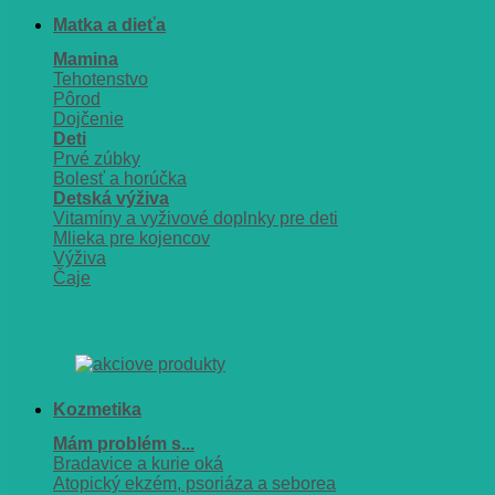
Matka a dieťa
Mamina
Tehotenstvo
Pôrod
Dojčenie
Deti
Prvé zúbky
Bolesť a horúčka
Detská výživa
Vitamíny a vyživové doplnky pre deti
Mlieka pre kojencov
Výživa
Čaje
Kozmetika
Mám problém s...
Bradavice a kurie oká
Atopický ekzém, psoriáza a seborea