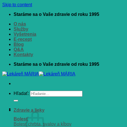
Skip to content
Staráme sa o Vaše zdravie od roku 1995
O nás
Služby
Vyšetrenia
E-recept
Blog
Q&A
Kontakty
Staráme sa o Vaše zdravie od roku 1995
Hľadať:
Zdravie a lieky
Bolesť
Bolesť chrbta, svalov a kĺbov