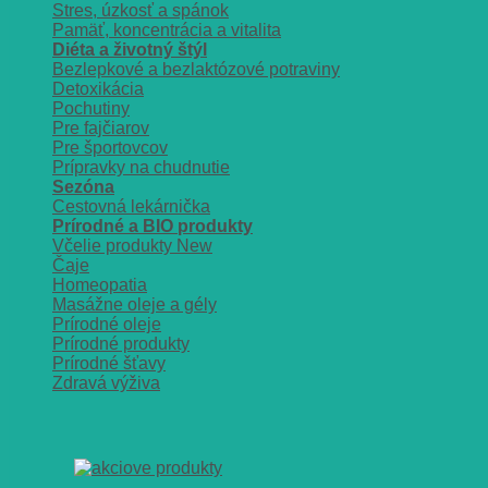
Stres, úzkosť a spánok
Pamäť, koncentrácia a vitalita
Diéta a životný štýl
Bezlepkové a bezlaktózové potraviny
Detoxikácia
Pochutiny
Pre fajčiarov
Pre športovcov
Prípravky na chudnutie
Sezóna
Cestovná lekárnička
Prírodné a BIO produkty
Včelie produkty
Čaje
Homeopatia
Masážne oleje a gély
Prírodné oleje
Prírodné produkty
Prírodné šťavy
Zdravá výživa