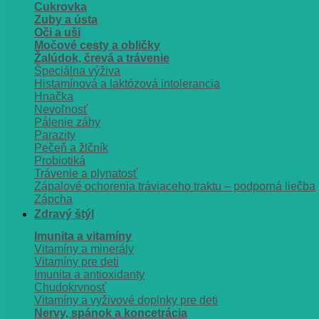
Cukrovka
Zuby a ústa
Oči a uši
Močové cesty a obličky
Žalúdok, črevá a trávenie
Špeciálna výživa
Histamínová a laktózová intolerancia
Hnačka
Nevoľnosť
Pálenie záhy
Parazity
Pečeň a žlčník
Probiotiká
Trávenie a plynatosť
Zápalové ochorenia tráviaceho traktu – podporná liečba
Zápcha
Zdravý štýl
Imunita a vitamíny
Vitamíny a minerály
Vitamíny pre deti
Imunita a antioxidanty
Chudokrvnosť
Vitamíny a vyživové doplnky pre deti
Nervy, spánok a koncetrácia