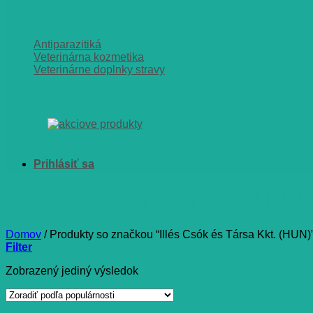
Antiparazitiká
Veterinárna kozmetika
Veterinárne doplnky stravy
Illés Csók és Társa Kkt. (HUN)
Domov
/
Produkty so značkou “Illés Csók és Társa Kkt. (HUN)
Filter
Zobrazený jediný výsledok