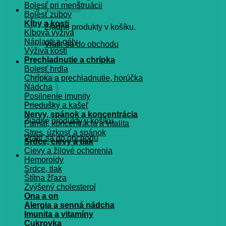
Bolesť pri menštruácii
Bolesť zubov
Kĺby a kosti
Žiadne produkty v košíku.
Kĺbová výživa
Náplasti a gély
Vrátiť sa do obchodu
Výživa kostí
Prechladnutie a chrípka
Košík
Bolesť hrdla
Chrípka a prechladnutie, horúčka
Nádcha
Posilnenie imunity
Priedušky a kašeľ
Nervy, spánok a koncentrácia
Žiadne produkty v košíku.
Pamät, koncentrácia a vitalita
Stres, úzkosť a spánok
Vrátiť sa do obchodu
Srdce, cievy a tlak
Cievy a žilové ochorenia
Hemoroidy
Srdce, tlak
Štítna žľaza
Zvýšený cholesterol
Ona a on
Alergia a senná nádcha
Imunita a vitamíny
Cukrovka