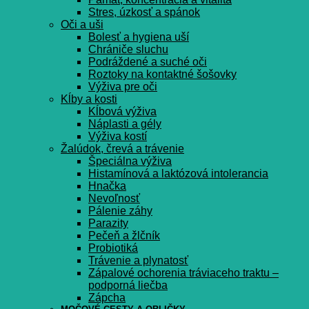
Stres, úzkosť a spánok
Oči a uši
Bolesť a hygiena uší
Chrániče sluchu
Podráždené a suché oči
Roztoky na kontaktné šošovky
Výživa pre oči
Kĺby a kosti
Kĺbová výživa
Náplasti a gély
Výživa kostí
Žalúdok, črevá a trávenie
Špeciálna výživa
Histamínová a laktózová intolerancia
Hnačka
Nevoľnosť
Pálenie záhy
Parazity
Pečeň a žlčník
Probiotiká
Trávenie a plynatosť
Zápalové ochorenia tráviaceho traktu –
podporná liečba
Zápcha