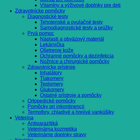
Vitamíny a výživové doplnky pre deti
Zdravotnícke pomôcky
Diagnostické testy
Tehotenské a ovulačné testy
Samodiagnostické testy a prúžky
Prvá pomoc
Náplasti a obväzový materiál
Lekárnička
Ošetrenie kože
Ochranné pomôcky a dezinfekcia
Nožnice a chirurgické pomôcky
Zdravotnícke prístroje
Inhalátory
Tlakomery
Teplomery
Glukomery
Ostatné prístroje a pomôcky
Ortopedické pomôcky
Pomôcky pri inkontinencii
Termofory, chladivé a hrejivé vankúšiky
Veterina
Antiparazitiká
Veterinárna kozmetika
Veterinárne doplnky stravy