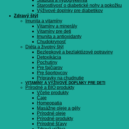
Sladidlá a hypoglykémia
Starostlivosť o diabetické nohy a pokožku
Výživové doplnky pre diabetikov
Zdravý štýl
Imunita a vitamíny
Vitamíny a minerály
Vitamíny pre deti
Imunita a antioxidanty
Chudokrvnosť
Diéta a životný štýl
Bezlepkové a bezlaktózové potraviny
Detoxikácia
Pochutiny
Pre fajčiarov
Pre športovcov
Prípravky na chudnutie
VITAMÍNY A VÝŽIVOVÉ DOPLNKY PRE DETI
Prírodné a BIO produkty
Včelie produkty
Čaje
Homeopatia
Masážne oleje a gély
Prírodné oleje
Prírodné produkty
Prírodné šťavy
Zdravá výživa