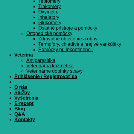
Teplomery
Tlakomery
Oxymetre
Inhalátory
Glukomery
Ostatné prístroje a pomôcky
Ortopedické pomôcky
Zdravotné oblečenie a obuv
Termofory, chladivé a hrejivé vankúšiky
Pomôcky pri inkontinencii
Veterina
Antiparazitiká
Veterinárna kozmetika
Veterinárne doplnky stravy
Prihlásenie / Registrovať sa
O nás
Služby
Vyšetrenia
E-recept
Blog
Q&A
Kontakty
Prihlásenie