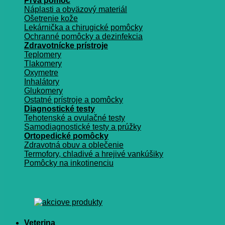
Prvá pomoc
Náplasti a obväzový materiál
Ošetrenie kože
Lekárnička a chirugické pomôcky
Ochranné pomôcky a dezinfekcia
Zdravotnícke prístroje
Teplomery
Tlakomery
Oxymetre
Inhalátory
Glukomery
Ostatné prístroje a pomôcky
Diagnostické testy
Tehotenské a ovulačné testy
Samodiagnostické testy a prúžky
Ortopedické pomôcky
Zdravotná obuv a oblečenie
Termofory, chladivé a hrejivé vankúšiky
Pomôcky na inkotinenciu
Veterina