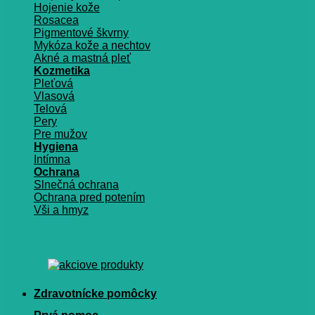
Hojenie kože
Rosacea
Pigmentové škvrny
Mykóza kože a nechtov
Akné a mastná pleť
Kozmetika
Pleťová
Vlasová
Telová
Pery
Pre mužov
Hygiena
Intímna
Ochrana
Slnečná ochrana
Ochrana pred potením
Vši a hmyz
Zdravotnícke pomôcky