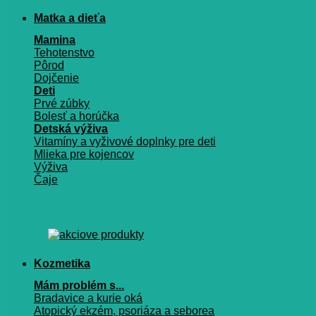
Matka a dieťa
Mamina
Tehotenstvo
Pôrod
Dojčenie
Deti
Prvé zúbky
Bolesť a horúčka
Detská výživa
Vitamíny a vyživové doplnky pre deti
Mlieka pre kojencov
Výživa
Čaje
Kozmetika
Mám problém s...
Bradavice a kurie oká
Atopický ekzém, psoriáza a seborea