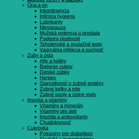
MOČOVÉ CESTY A OBLIČKY
Ona a on
Inkontinencia
Intímna hygiena
Lubrikanty
Menopauza
Mužská potencia a prostata
Podpora plodnosti
Tehotenské a ovulačné testy
Vaginálna infekcia a suchosť
Zuby a ústa
Afty a kútiky
Bielenie zubov
Detské zúbky
Herpes
Starostlivosť o zubné protézy
Zubné kefky a nite
Zubné pasty a ústne vody
Imunita a vitamíny
Vitamíny a minerály
Vitamíny pre deti
Imunita a antioxidanty
Chudokrvnosť
Cukrovka
Potraviny pre diabetikov