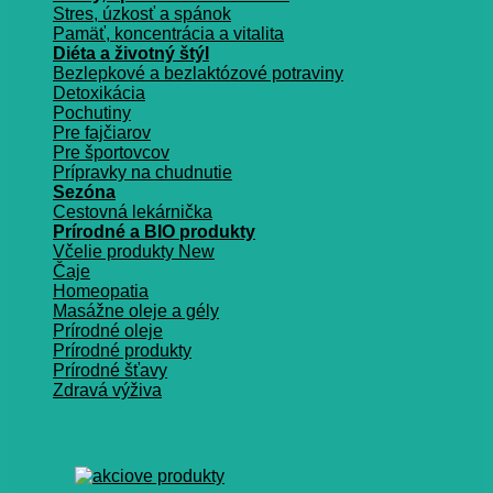
Stres, úzkosť a spánok
Pamäť, koncentrácia a vitalita
Diéta a životný štýl
Bezlepkové a bezlaktózové potraviny
Detoxikácia
Pochutiny
Pre fajčiarov
Pre športovcov
Prípravky na chudnutie
Sezóna
Cestovná lekárnička
Prírodné a BIO produkty
Včelie produkty
Čaje
Homeopatia
Masážne oleje a gély
Prírodné oleje
Prírodné produkty
Prírodné šťavy
Zdravá výživa