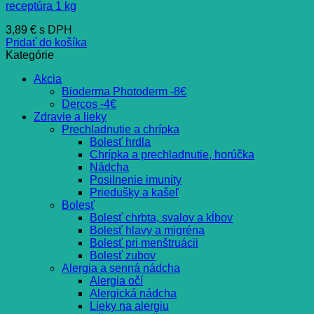
receptúra 1 kg
3,89
€
s DPH
Pridať do košíka
Kategórie
Akcia
Bioderma Photoderm -8€
Dercos -4€
Zdravie a lieky
Prechladnutie a chrípka
Bolesť hrdla
Chrípka a prechladnutie, horúčka
Nádcha
Posilnenie imunity
Priedušky a kašeľ
Bolesť
Bolesť chrbta, svalov a kĺbov
Bolesť hlavy a migréna
Bolesť pri menštruácii
Bolesť zubov
Alergia a senná nádcha
Alergia očí
Alergická nádcha
Lieky na alergiu