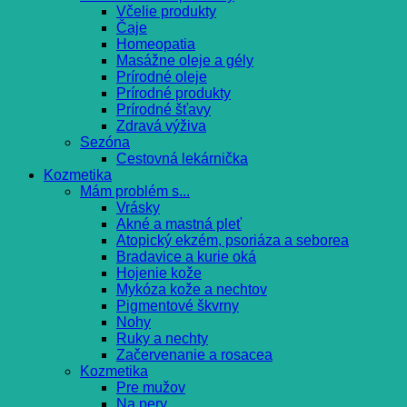
Včelie produkty
Čaje
Homeopatia
Masážne oleje a gély
Prírodné oleje
Prírodné produkty
Prírodné šťavy
Zdravá výživa
Sezóna
Cestovná lekárnička
Kozmetika
Mám problém s...
Vrásky
Akné a mastná pleť
Atopický ekzém, psoriáza a seborea
Bradavice a kurie oká
Hojenie kože
Mykóza kože a nechtov
Pigmentové škvrny
Nohy
Ruky a nechty
Začervenanie a rosacea
Kozmetika
Pre mužov
Na pery