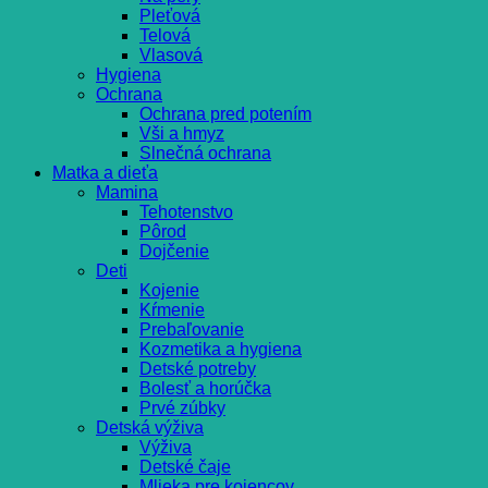
Pleťová
Telová
Vlasová
Hygiena
Ochrana
Ochrana pred potením
Vši a hmyz
Slnečná ochrana
Matka a dieťa
Mamina
Tehotenstvo
Pôrod
Dojčenie
Deti
Kojenie
Kŕmenie
Prebaľovanie
Kozmetika a hygiena
Detské potreby
Bolesť a horúčka
Prvé zúbky
Detská výživa
Výživa
Detské čaje
Mlieka pre kojencov