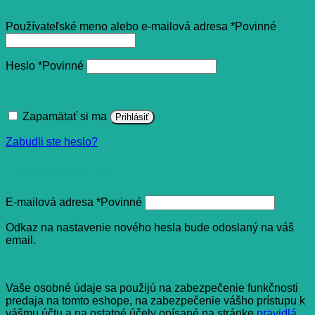
Používateľské meno alebo e-mailová adresa
*
Povinné
Heslo
*
Povinné
Zapamätať si ma
Prihlásiť
Zabudli ste heslo?
Registrovať sa
E-mailová adresa
*
Povinné
Odkaz na nastavenie nového hesla bude odoslaný na váš
email.
Vaše osobné údaje sa použijú na zabezpečenie funkčnosti
predaja na tomto eshope, na zabezpečenie vášho prístupu k
vášmu účtu a na ostatné účely opísané na stránke
pravidlá