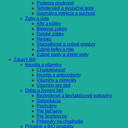
Podpora plodnosti
Tehotenské a ovulačné testy
Vaginálna infekcia a suchosť
Zuby a ústa
Afty a kútiky
Bielenie zubov
Detské zúbky
Herpes
Starostlivosť o zubné protézy
Zubné kefky a nite
Zubné pasty a ústne vody
Zdravý štýl
Imunita a vitamíny
Chudokrvnosť
Imunita a antioxidanty
Vitamíny a minerály
Vitamíny pre deti
Diéta a životný štýl
Bezlepkové a bezlaktózové potraviny
Detoxikácia
Pochutiny
Pre fajčiarov
Pre športovcov
Prípravky na chudnutie
Prírodné a BIO produkty