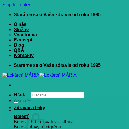
Skip to content
Staráme sa o Vaše zdravie od roku 1995
O nás
Služby
Vyšetrenia
E-recept
Blog
Q&A
Kontakty
Staráme sa o Vaše zdravie od roku 1995
Hľadať:
Akcia %
Zdravie a lieky
Bolesť
Bolesť chrbta, svalov a kĺbov
Bolesť hlavy a migréna