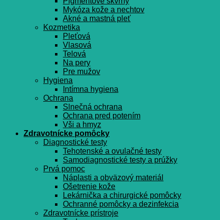
Pigmentové škvrny
Mykóza kože a nechtov
Akné a mastná pleť
Kozmetika
Pleťová
Vlasová
Telová
Na pery
Pre mužov
Hygiena
Intímna hygiena
Ochrana
Slnečná ochrana
Ochrana pred potením
Vši a hmyz
Zdravotnícke pomôcky
Diagnostické testy
Tehotenské a ovulačné testy
Samodiagnostické testy a prúžky
Prvá pomoc
Náplasti a obväzový materiál
Ošetrenie kože
Lekárnička a chirurgické pomôcky
Ochranné pomôcky a dezinfekcia
Zdravotnícke prístroje