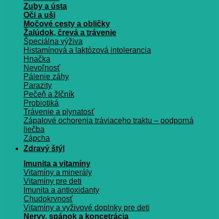
Zuby a ústa
Oči a uši
Močové cesty a obličky
Žalúdok, črevá a trávenie
Špeciálna výživa
Histamínová a laktózová intolerancia
Hnačka
Nevoľnosť
Pálenie záhy
Parazity
Pečeň a žlčník
Probiotiká
Trávenie a plynatosť
Zápalové ochorenia tráviaceho traktu – podporná
liečba
Zápcha
Zdravý štýl
Imunita a vitamíny
Vitamíny a minerály
Vitamíny pre deti
Imunita a antioxidanty
Chudokrvnosť
Vitamíny a vyživové doplnky pre deti
Nervy, spánok a koncetrácia