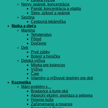
Nervy, spánok, koncentrácia
Pamät, koncentrácia a vitalita
Stres, úzkosť a spánok
Sezóna
Cestovná lekárnička
Matka a dieťa
Mamina
Tehotenstvo
Pôrod
Dojčenie
Deti
Prvé zúbky
Bolesť a horúčka
Detská výživa
Mlieka pre kojencov
Výživa
Čaje
Vitamíny a výživové doplnky pre deti
Kozmetika
Mám problém s…
Bradavice a kurie oká
Atopický ekzém, psoriáza a seborea
Hojenie kože
Začervenanie a rosacea