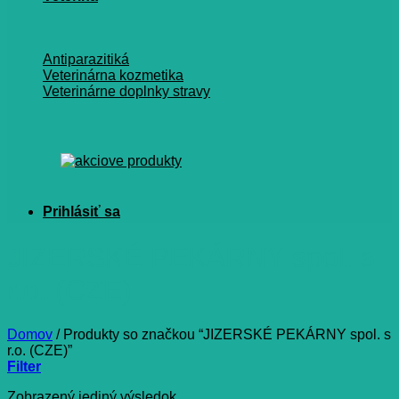
Antiparazitiká
Veterinárna kozmetika
Veterinárne doplnky stravy
JIZERSKÉ PEKÁRNY spol. s
r.o. (CZE)
Domov
/
Produkty so značkou “JIZERSKÉ PEKÁRNY spol. s
r.o. (CZE)”
Filter
Zobrazený jediný výsledok