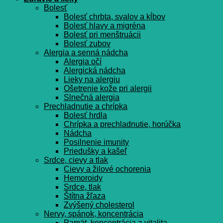
Bolesť
Bolesť chrbta, svalov a kĺbov
Bolesť hlavy a migréna
Bolesť pri menštruácii
Bolesť zubov
Alergia a senná nádcha
Alergia očí
Alergická nádcha
Lieky na alergiu
Ošetrenie kože pri alergii
Slnečná alergia
Prechladnutie a chrípka
Bolesť hrdla
Chrípka a prechladnutie, horúčka
Nádcha
Posilnenie imunity
Priedušky a kašeľ
Srdce, cievy a tlak
Cievy a žilové ochorenia
Hemoroidy
Srdce, tlak
Štítna žľaza
Zvýšený cholesterol
Nervy, spánok, koncentrácia
Pamät, koncentrácia a vitalita