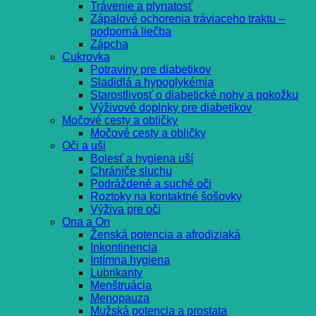
Trávenie a plynatosť
Zápalové ochorenia tráviaceho traktu –
podporná liečba
Zápcha
Cukrovka
Potraviny pre diabetikov
Sladidlá a hypoglykémia
Starostlivosť o diabetické nohy a pokožku
Výživové doplnky pre diabetikov
Močové cesty a obličky
Močové cesty a obličky
Oči a uši
Bolesť a hygiena uší
Chrániče sluchu
Podráždené a suché oči
Roztoky na kontaktné šošovky
Výživa pre oči
Ona a On
Ženská potencia a afrodiziaká
Inkontinencia
Intímna hygiena
Lubrikanty
Menštruácia
Menopauza
Mužská potencia a prostata