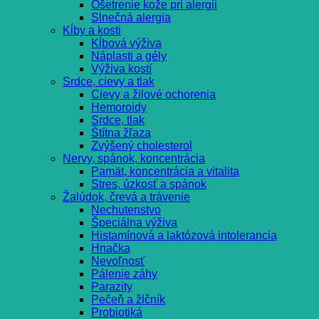
Ošetrenie kože pri alergii
Slnečná alergia
Kĺby a kosti
Kĺbová výživa
Náplasti a gély
Výživa kostí
Srdce, cievy a tlak
Cievy a žilové ochorenia
Hemoroidy
Srdce, tlak
Štítna žľaza
Zvýšený cholesterol
Nervy, spánok, koncentrácia
Pamät, koncentrácia a vitalita
Stres, úzkosť a spánok
Žalúdok, črevá a trávenie
Nechutenstvo
Špeciálna výživa
Histamínová a laktózová intolerancia
Hnačka
Nevoľnosť
Pálenie záhy
Parazity
Pečeň a žlčník
Probiotiká