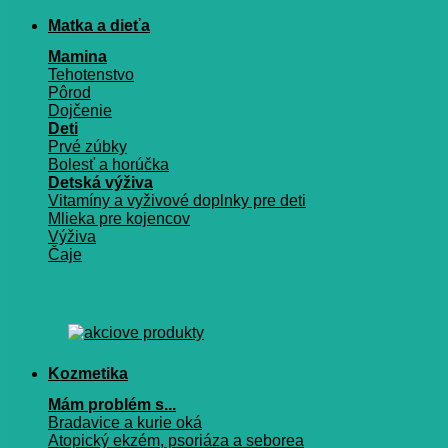
Matka a dieťa
Mamina
Tehotenstvo
Pôrod
Dojčenie
Deti
Prvé zúbky
Bolesť a horúčka
Detská výživa
Vitamíny a vyživové doplnky pre deti
Mlieka pre kojencov
Výživa
Čaje
Kozmetika
Mám problém s...
Bradavice a kurie oká
Atopický ekzém, psoriáza a seborea