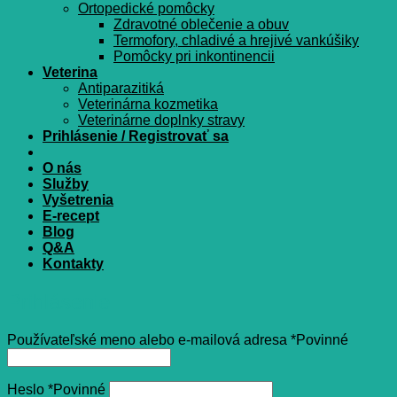
Ortopedické pomôcky
Zdravotné oblečenie a obuv
Termofory, chladivé a hrejivé vankúšiky
Pomôcky pri inkontinencii
Veterina
Antiparazitiká
Veterinárna kozmetika
Veterinárne doplnky stravy
Prihlásenie / Registrovať sa
O nás
Služby
Vyšetrenia
E-recept
Blog
Q&A
Kontakty
Prihlásenie
Používateľské meno alebo e-mailová adresa
*
Povinné
Heslo
*
Povinné