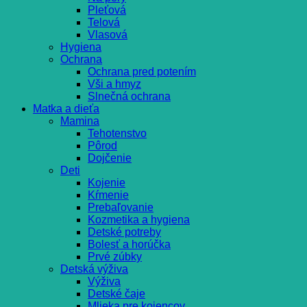
Pleťová
Telová
Vlasová
Hygiena
Ochrana
Ochrana pred potením
Vši a hmyz
Slnečná ochrana
Matka a dieťa
Mamina
Tehotenstvo
Pôrod
Dojčenie
Deti
Kojenie
Kŕmenie
Prebaľovanie
Kozmetika a hygiena
Detské potreby
Bolesť a horúčka
Prvé zúbky
Detská výživa
Výživa
Detské čaje
Mlieka pre kojencov