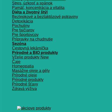
Stres, úzkosť a spánok
Pamäť, koncentrácia a vitalita
Diéta a životný štýl
Bezlepkové a bezlaktózové potraviny
Detoxikácia
Pochutiny
Pre fajčiarov
Pre športovcov
Prípravky na chudnutie
Sezóna
Cestovná lekárnička
Prírodné a BIO produkty
Včelie produkty
Čaje
Homeopatia
Masážne oleje a gély
Prírodné oleje
Prírodné produkty
Prírodné šťavy
Zdravá výživa