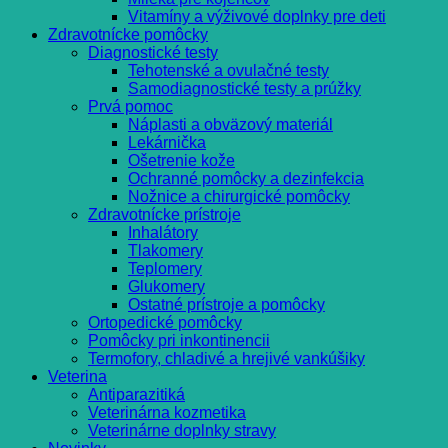
Vitamíny a výživové doplnky pre deti
Zdravotnícke pomôcky
Diagnostické testy
Tehotenské a ovulačné testy
Samodiagnostické testy a prúžky
Prvá pomoc
Náplasti a obväzový materiál
Lekárnička
Ošetrenie kože
Ochranné pomôcky a dezinfekcia
Nožnice a chirurgické pomôcky
Zdravotnícke prístroje
Inhalátory
Tlakomery
Teplomery
Glukomery
Ostatné prístroje a pomôcky
Ortopedické pomôcky
Pomôcky pri inkontinencii
Termofory, chladivé a hrejivé vankúšiky
Veterina
Antiparazitiká
Veterinárna kozmetika
Veterinárne doplnky stravy