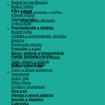
Bolesť pri menštruácii
Bolesť zubov
Kĺby a kosti
Žiadne produkty v košíku.
Kĺbová výživa
Náplasti a gély
Vrátiť sa do obchodu
Výživa kostí
Prechladnutie a chrípka
Košík
Bolesť hrdla
Chrípka a prechladnutie, horúčka
Nádcha
Posilnenie imunity
Priedušky a kašeľ
Nervy, spánok a koncentrácia
Žiadne produkty v košíku.
Pamät, koncentrácia a vitalita
Stres, úzkosť a spánok
Vrátiť sa do obchodu
Srdce, cievy a tlak
Cievy a žilové ochorenia
Hemoroidy
Srdce, tlak
Štítna žľaza
Zvýšený cholesterol
Ona a on
Alergia a senná nádcha
Imunita a vitamíny
Cukrovka