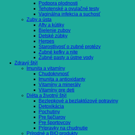
Podpora plodnosti
Tehotenské a ovulačné testy
Vaginálna infekcia a suchosť
Zuby a ústa
Afty a kútiky
Bielenie zubov
Detské zúbky
Herpes
Starostlivosť o zubné protézy
Zubné kefky a nite
Zubné pasty a ústne vody
Zdravý štýl
Imunita a vitamíny
Chudokrvnosť
Imunita a antioxidanty
Vitamíny a minerály
Vitamíny pre deti
Diéta a životný štýl
Bezlepkové a bezlaktózové potraviny
Detoxikácia
Pochutiny
Pre fajčiarov
Pre športovcov
Prípravky na chudnutie
Prírodné a BIO produkty