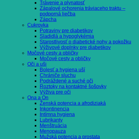
Trávenie a plynatosť
Zápalové ochorenia tráviaceho traktu –
podporná liečba
Zápcha
Cukrovka
Potraviny pre diabetikov
Sladidlá a hypoglykémia
Starostlivosť o diabetické nohy a pokožku
Výživové doplnky pre diabetikov
Močové cesty a obličky
Močové cesty a obličky
Oči a uši
Bolesť a hygiena uší
Chrániče sluchu
Podráždené a suché oči
Roztoky na kontaktné šošovky
Výživa pre oči
Ona a On
Ženská potencia a afrodiziaká
Inkontinencia
Intímna hygiena
Lubrikanty
Menštruácia
Menopauza
Mužská potencia a prostata