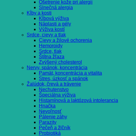
Ošetrenie kože pri alergii
Slnečná alergia
Kĺby a kosti
Kĺbová výživa
Náplasti a gély
Výživa kostí
Srdce, cievy a tlak
Cievy a žilové ochorenia
Hemoroidy
Srdce, tlak
Štítna žľaza
Zvýšený cholesterol
Nervy, spánok, koncentrácia
Pamät, koncentrácia a vitalita
Stres, úzkosť a spánok
Žalúdok, črevá a trávenie
Nechutenstvo
Špeciálna výživa
Histamínová a laktózová intolerancia
Hnačka
Nevoľnosť
Pálenie záhy
Parazity
Pečeň a žlčník
Probiotiká