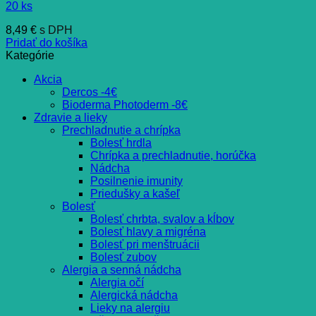
20 ks
8,49
€
s DPH
Pridať do košíka
Kategórie
Akcia
Dercos -4€
Bioderma Photoderm -8€
Zdravie a lieky
Prechladnutie a chrípka
Bolesť hrdla
Chrípka a prechladnutie, horúčka
Nádcha
Posilnenie imunity
Priedušky a kašeľ
Bolesť
Bolesť chrbta, svalov a kĺbov
Bolesť hlavy a migréna
Bolesť pri menštruácii
Bolesť zubov
Alergia a senná nádcha
Alergia očí
Alergická nádcha
Lieky na alergiu