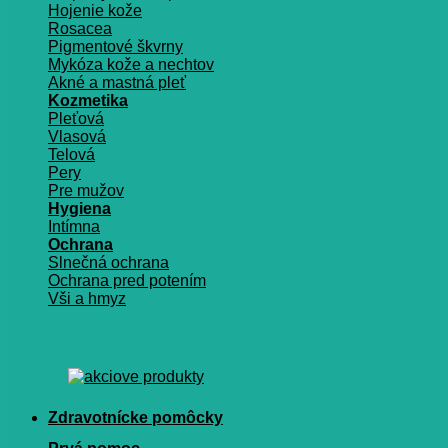
Hojenie kože
Rosacea
Pigmentové škvrny
Mykóza kože a nechtov
Akné a mastná pleť
Kozmetika
Pleťová
Vlasová
Telová
Pery
Pre mužov
Hygiena
Intímna
Ochrana
Slnečná ochrana
Ochrana pred potením
Vši a hmyz
Zdravotnícke pomôcky