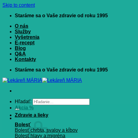
Skip to content
Staráme sa o Vaše zdravie od roku 1995
O nás
Služby
Vyšetrenia
E-recept
Blog
Q&A
Kontakty
Staráme sa o Vaše zdravie od roku 1995
Hľadať:
Akcia %
Zdravie a lieky
Bolesť
Bolesť chrbta, svalov a kĺbov
Bolesť hlavy a migréna