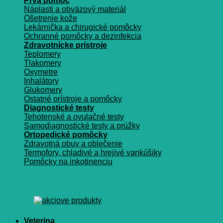
Prvá pomoc
Náplasti a obväzový materiál
Ošetrenie kože
Lekárnička a chirugické pomôcky
Ochranné pomôcky a dezinfekcia
Zdravotnícke prístroje
Teplomery
Tlakomery
Oxymetre
Inhalátory
Glukomery
Ostatné prístroje a pomôcky
Diagnostické testy
Tehotenské a ovulačné testy
Samodiagnostické testy a prúžky
Ortopedické pomôcky
Zdravotná obuv a oblečenie
Termofory, chladivé a hrejivé vankúšiky
Pomôcky na inkotinenciu
Veterina