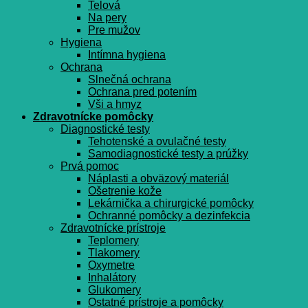
Telová
Na pery
Pre mužov
Hygiena
Intímna hygiena
Ochrana
Slnečná ochrana
Ochrana pred potením
Vši a hmyz
Zdravotnícke pomôcky
Diagnostické testy
Tehotenské a ovulačné testy
Samodiagnostické testy a prúžky
Prvá pomoc
Náplasti a obväzový materiál
Ošetrenie kože
Lekárnička a chirurgické pomôcky
Ochranné pomôcky a dezinfekcia
Zdravotnícke prístroje
Teplomery
Tlakomery
Oxymetre
Inhalátory
Glukomery
Ostatné prístroje a pomôcky