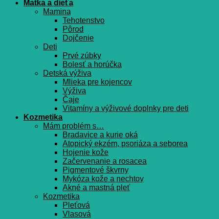
Matka a dieťa
Mamina
Tehotenstvo
Pôrod
Dojčenie
Deti
Prvé zúbky
Bolesť a horúčka
Detská výživa
Mlieka pre kojencov
Výživa
Čaje
Vitamíny a výživové doplnky pre deti
Kozmetika
Mám problém s…
Bradavice a kurie oká
Atopický ekzém, psoriáza a seborea
Hojenie kože
Začervenanie a rosacea
Pigmentové škvrny
Mykóza kože a nechtov
Akné a mastná pleť
Kozmetika
Pleťová
Vlasová