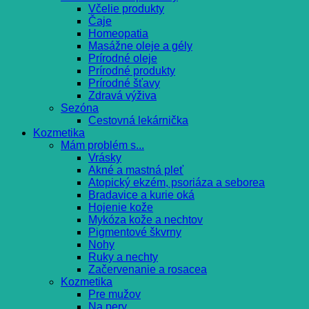
Včelie produkty
Čaje
Homeopatia
Masážne oleje a gély
Prírodné oleje
Prírodné produkty
Prírodné šťavy
Zdravá výživa
Sezóna
Cestovná lekárnička
Kozmetika
Mám problém s...
Vrásky
Akné a mastná pleť
Atopický ekzém, psoriáza a seborea
Bradavice a kurie oká
Hojenie kože
Mykóza kože a nechtov
Pigmentové škvrny
Nohy
Ruky a nechty
Začervenanie a rosacea
Kozmetika
Pre mužov
Na pery