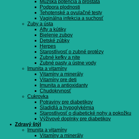
Mužská potencia a prostata
Podpora plodnosti
Tehotenské a ovulačné testy
Vaginálna infekcia a suchosť
Zuby a ústa
Afty a kútiky
Bielenie zubov
Detské zúbky
Herpes
Starostlivosť o zubné protézy
Zubné kefky a nite
Zubné pasty a ústne vody
Imunita a vitamíny
Vitamíny a minerály
Vitamíny pre deti
Imunita a antioxidanty
Chudokrvnosť
Cukrovka
Potraviny pre diabetikov
Sladidlá a hypoglykémia
Starostlivosť o diabetické nohy a pokožku
Výživové doplnky pre diabetikov
Zdravý štýl
Imunita a vitamíny
Vitamíny a minerály