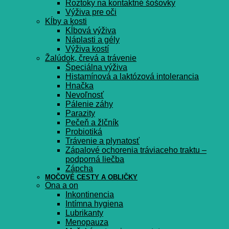
Roztoky na kontaktné šošovky
Výživa pre oči
Kĺby a kosti
Kĺbová výživa
Náplasti a gély
Výživa kostí
Žalúdok, črevá a trávenie
Špeciálna výživa
Histamínová a laktózová intolerancia
Hnačka
Nevoľnosť
Pálenie záhy
Parazity
Pečeň a žlčník
Probiotiká
Trávenie a plynatosť
Zápalové ochorenia tráviaceho traktu –
podporná liečba
Zápcha
MOČOVÉ CESTY A OBLIČKY
Ona a on
Inkontinencia
Intímna hygiena
Lubrikanty
Menopauza