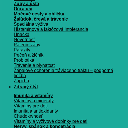
Zuby a ústa
Oči a uši
Močové cesty a obličky
Žalúdok, črevá a trávenie
Špeciálna výživa
Histamínová a laktózová intolerancia
Hnačka
Nevoľnosť
Pálenie záhy
Parazity
Pečeň a žlčník
Probiotiká
Trávenie a plynatosť
Zápalové ochorenia tráviaceho traktu – podporná
liečba
Zápcha
Zdravý štýl
Imunita a vitamíny
Vitamíny a minerály
Vitamíny pre deti
Imunita a antioxidanty
Chudokrvnosť
Vitamíny a vyživové doplnky pre deti
Nervy, spánok a koncetrácia