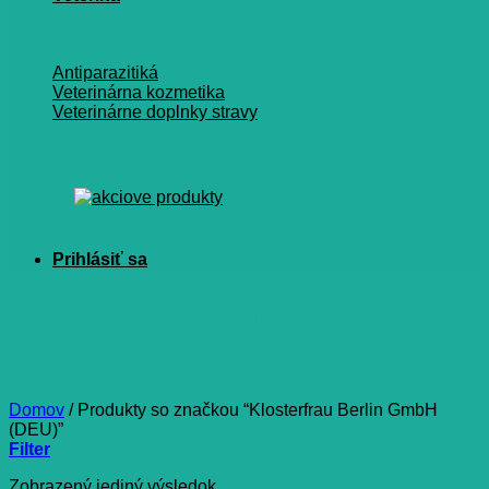
Antiparazitiká
Veterinárna kozmetika
Veterinárne doplnky stravy
Klosterfrau Berlin GmbH
(DEU)
Domov
/
Produkty so značkou “Klosterfrau Berlin GmbH
(DEU)”
Filter
Zobrazený jediný výsledok