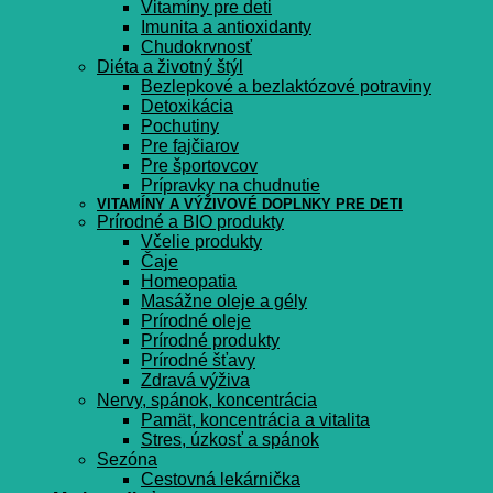
Vitamíny pre deti
Imunita a antioxidanty
Chudokrvnosť
Diéta a životný štýl
Bezlepkové a bezlaktózové potraviny
Detoxikácia
Pochutiny
Pre fajčiarov
Pre športovcov
Prípravky na chudnutie
VITAMÍNY A VÝŽIVOVÉ DOPLNKY PRE DETI
Prírodné a BIO produkty
Včelie produkty
Čaje
Homeopatia
Masážne oleje a gély
Prírodné oleje
Prírodné produkty
Prírodné šťavy
Zdravá výživa
Nervy, spánok, koncentrácia
Pamät, koncentrácia a vitalita
Stres, úzkosť a spánok
Sezóna
Cestovná lekárnička