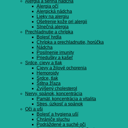
Alergia a senná nádcha
Alergia očí
Alergická nádcha
Lieky na alergiu
Ošetrenie kože pri alergii
Slnečná alergia
Prechladnutie a chrípka
Bolesť hrdla
Chrípka a prechladnutie, horúčka
Nádcha
Posilnenie imunity
Priedušky a kašeľ
Srdce, cievy a tlak
Cievy a žilové ochorenia
Hemoroidy
Srdce, tlak
Štítna žľaza
Zvýšený cholesterol
Nervy, spánok, koncentrácia
Pamät, koncentrácia a vitalita
Stres, úzkosť a spánok
Oči a uši
Bolesť a hygiena uší
Chrániče sluchu
Podráždené a suché oči