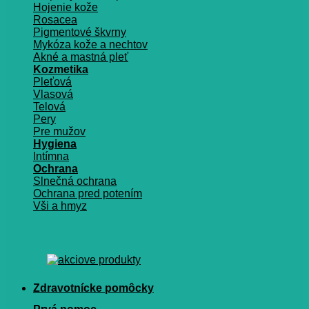
Hojenie kože
Rosacea
Pigmentové škvrny
Mykóza kože a nechtov
Akné a mastná pleť
Kozmetika
Pleťová
Vlasová
Telová
Pery
Pre mužov
Hygiena
Intímna
Ochrana
Slnečná ochrana
Ochrana pred potením
Vši a hmyz
Zdravotnícke pomôcky