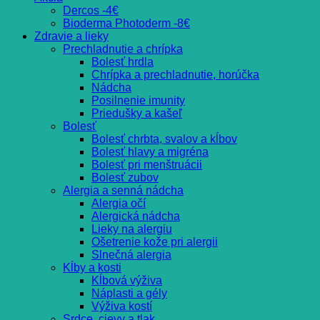
Dercos -4€
Bioderma Photoderm -8€
Zdravie a lieky
Prechladnutie a chrípka
Bolesť hrdla
Chrípka a prechladnutie, horúčka
Nádcha
Posilnenie imunity
Priedušky a kašeľ
Bolesť
Bolesť chrbta, svalov a kĺbov
Bolesť hlavy a migréna
Bolesť pri menštruácii
Bolesť zubov
Alergia a senná nádcha
Alergia očí
Alergická nádcha
Lieky na alergiu
Ošetrenie kože pri alergii
Slnečná alergia
Kĺby a kosti
Kĺbová výživa
Náplasti a gély
Výživa kostí
Srdce, cievy a tlak