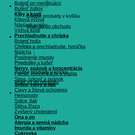
Bolesť pri menštruácii
Bolesť zubov
Kĺby a kosti
Žiadne produkty v košíku.
Kĺbová výživa
Náplasti a gély
Vrátiť sa do obchodu
Výživa kostí
Prechladnutie a chrípka
Košík
Bolesť hrdla
Chrípka a prechladnutie, horúčka
Nádcha
Posilnenie imunity
Priedušky a kašeľ
Nervy, spánok a koncentrácia
Žiadne produkty v košíku.
Pamät, koncentrácia a vitalita
Stres, úzkosť a spánok
Vrátiť sa do obchodu
Srdce, cievy a tlak
Cievy a žilové ochorenia
Hemoroidy
Srdce, tlak
Štítna žľaza
Zvýšený cholesterol
Ona a on
Alergia a senná nádcha
Imunita a vitamíny
Cukrovka