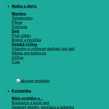
Matka a dieťa
Mamina
Tehotenstvo
Pôrod
Dojčenie
Deti
Prvé zúbky
Bolesť a horúčka
Detská výživa
Vitamíny a vyživové doplnky pre deti
Mlieka pre kojencov
Výživa
Čaje
Kozmetika
Mám problém s...
Bradavice a kurie oká
Atopický ekzém, psoriáza a seborea