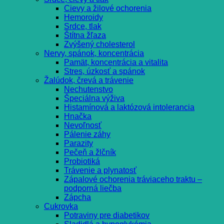
Cievy a žilové ochorenia
Hemoroidy
Srdce, tlak
Štítna žľaza
Zvýšený cholesterol
Nervy, spánok, koncentrácia
Pamät, koncentrácia a vitalita
Stres, úzkosť a spánok
Žalúdok, črevá a trávenie
Nechutenstvo
Špeciálna výživa
Histamínová a laktózová intolerancia
Hnačka
Nevoľnosť
Pálenie záhy
Parazity
Pečeň a žlčník
Probiotiká
Trávenie a plynatosť
Zápalové ochorenia tráviaceho traktu –
podporná liečba
Zápcha
Cukrovka
Potraviny pre diabetikov