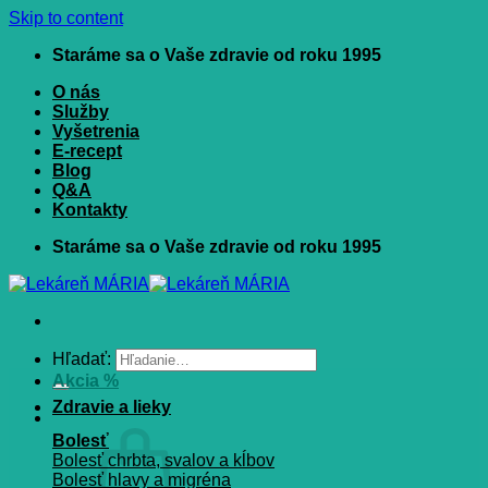
Skip to content
Staráme sa o Vaše zdravie od roku 1995
O nás
Služby
Vyšetrenia
E-recept
Blog
Q&A
Kontakty
Staráme sa o Vaše zdravie od roku 1995
Hľadať:
Akcia %
Zdravie a lieky
Bolesť
Bolesť chrbta, svalov a kĺbov
Bolesť hlavy a migréna