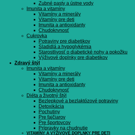
Zubné pasty a ústne vody
Imunita a vitamíny
Vitamíny a minerály
Vitamíny pre deti
Imunita a antioxidanty
Chudokrvnosť
Cukrovka
Potraviny pre diabetikov
Sladidlá a hypoglykémia
Starostlivosť o diabetické nohy a pokožku
Výživové doplnky pre diabetikov
Zdravý štýl
Imunita a vitamíny
Vitamíny a minerály
Vitamíny pre deti
Imunita a antioxidanty
Chudokrvnosť
Diéta a životný štýl
Bezlepkové a bezlaktózové potraviny
Detoxikácia
Pochutiny
Pre fajčiarov
Pre športovcov
Prípravky na chudnutie
VITAMÍNY A VÝŽIVOVÉ DOPLNKY PRE DETI