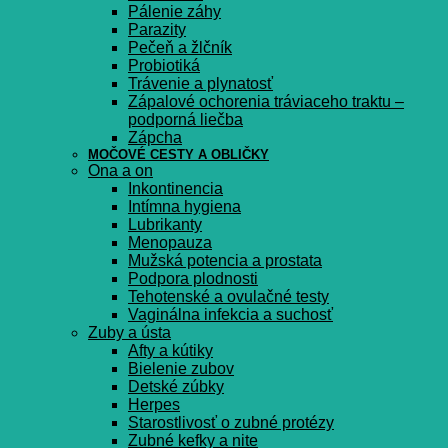
Pálenie záhy
Parazity
Pečeň a žlčník
Probiotiká
Trávenie a plynatosť
Zápalové ochorenia tráviaceho traktu –
podporná liečba
Zápcha
MOČOVÉ CESTY A OBLIČKY
Ona a on
Inkontinencia
Intímna hygiena
Lubrikanty
Menopauza
Mužská potencia a prostata
Podpora plodnosti
Tehotenské a ovulačné testy
Vaginálna infekcia a suchosť
Zuby a ústa
Afty a kútiky
Bielenie zubov
Detské zúbky
Herpes
Starostlivosť o zubné protézy
Zubné kefky a nite