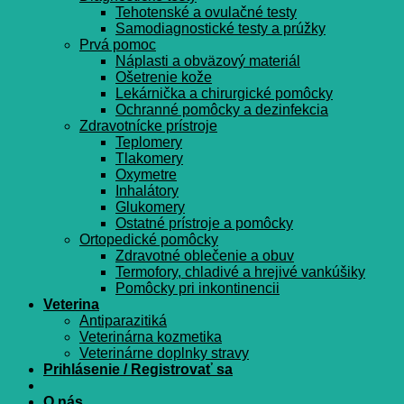
Tehotenské a ovulačné testy
Samodiagnostické testy a prúžky
Prvá pomoc
Náplasti a obväzový materiál
Ošetrenie kože
Lekárnička a chirurgické pomôcky
Ochranné pomôcky a dezinfekcia
Zdravotnícke prístroje
Teplomery
Tlakomery
Oxymetre
Inhalátory
Glukomery
Ostatné prístroje a pomôcky
Ortopedické pomôcky
Zdravotné oblečenie a obuv
Termofory, chladivé a hrejivé vankúšiky
Pomôcky pri inkontinencii
Veterina
Antiparazitiká
Veterinárna kozmetika
Veterinárne doplnky stravy
Prihlásenie / Registrovať sa
O nás