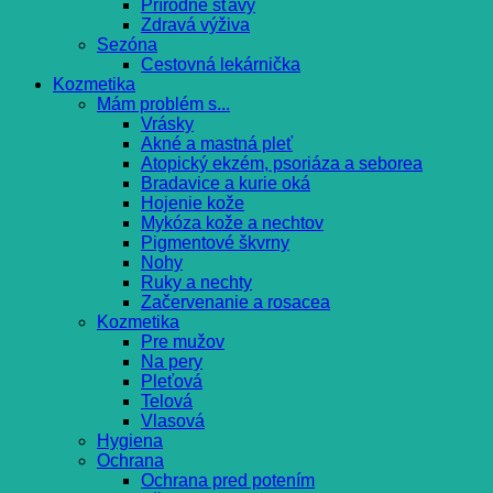
Prírodné šťavy
Zdravá výživa
Sezóna
Cestovná lekárnička
Kozmetika
Mám problém s...
Vrásky
Akné a mastná pleť
Atopický ekzém, psoriáza a seborea
Bradavice a kurie oká
Hojenie kože
Mykóza kože a nechtov
Pigmentové škvrny
Nohy
Ruky a nechty
Začervenanie a rosacea
Kozmetika
Pre mužov
Na pery
Pleťová
Telová
Vlasová
Hygiena
Ochrana
Ochrana pred potením