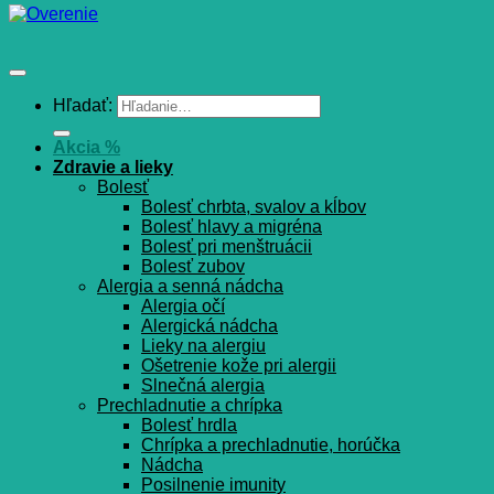
Hľadať:
Akcia %
Zdravie a lieky
Bolesť
Bolesť chrbta, svalov a kĺbov
Bolesť hlavy a migréna
Bolesť pri menštruácii
Bolesť zubov
Alergia a senná nádcha
Alergia očí
Alergická nádcha
Lieky na alergiu
Ošetrenie kože pri alergii
Slnečná alergia
Prechladnutie a chrípka
Bolesť hrdla
Chrípka a prechladnutie, horúčka
Nádcha
Posilnenie imunity