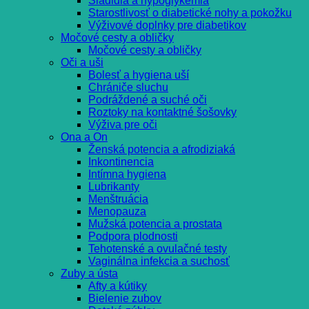
Sladidlá a hypoglykémia
Starostlivosť o diabetické nohy a pokožku
Výživové doplnky pre diabetikov
Močové cesty a obličky
Močové cesty a obličky
Oči a uši
Bolesť a hygiena uší
Chrániče sluchu
Podráždené a suché oči
Roztoky na kontaktné šošovky
Výživa pre oči
Ona a On
Ženská potencia a afrodiziaká
Inkontinencia
Intímna hygiena
Lubrikanty
Menštruácia
Menopauza
Mužská potencia a prostata
Podpora plodnosti
Tehotenské a ovulačné testy
Vaginálna infekcia a suchosť
Zuby a ústa
Afty a kútiky
Bielenie zubov