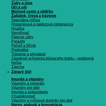
Zuby a ústa
Oči a uši
Močové cesty a obličky
Žalúdok, črevá a trávenie
Špeciálna výživa
Histamínová a laktózová intolerancia
Hnačka
Nevoľnosť
Pálenie záhy
Parazity
Pečeň a žlčník
Probiotiká
Trávenie a plynatosť
Zápalové ochorenia tráviaceho traktu – podporná
liečba
Zápcha
Zdravý štýl
Imunita a vitamíny
Vitamíny a minerály
Vitamíny pre deti
Imunita a antioxidanty
Chudokrvnosť
Vitamíny a vyživové doplnky pre deti
Nervy, spánok a koncetrácia