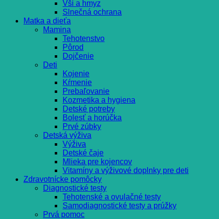
Vši a hmyz
Slnečná ochrana
Matka a dieťa
Mamina
Tehotenstvo
Pôrod
Dojčenie
Deti
Kojenie
Kŕmenie
Prebaľovanie
Kozmetika a hygiena
Detské potreby
Bolesť a horúčka
Prvé zúbky
Detská výživa
Výživa
Detské čaje
Mlieka pre kojencov
Vitamíny a výživové doplnky pre deti
Zdravotnícke pomôcky
Diagnostické testy
Tehotenské a ovulačné testy
Samodiagnostické testy a prúžky
Prvá pomoc