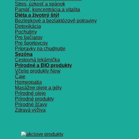
Stres, úzkosť a spánok
Pamäť, koncentrácia a vitalita
Diéta a životný štýl
Bezlepkové a bezlaktózové potraviny
Detoxikácia
Pochutiny
Pre fajčiarov
Pre športovcov
Prípravky na chudnutie
Sezóna
Cestovná lekárnička
Prírodné a BIO produkty
Včelie produkty
Čaje
Homeopatia
Masážne oleje a gély
Prírodné oleje
Prírodné produkty
Prírodné šťavy
Zdravá výživa