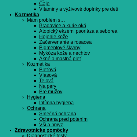
Čaje
Vitamíny a výživové doplnky pre deti
Kozmetika
Mám problém s…
Bradavice a kurie oká
Atopický ekzém, psoriáza a seborea
Hojenie kože
Začervenanie a rosacea
Pigmentové škvrny
Mykóza kože a nechtov
Akné a mastná pleť
Kozmetika
Pleťová
Vlasová
Telová
Na pery
Pre mužov
Hygiena
Intímna hygiena
Ochrana
Slnečná ochrana
Ochrana pred potením
Vši a hmyz
Zdravotnícke pomôcky
Diagnostické testy