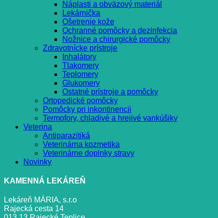
Náplasti a obväzový materiál
Lekárnička
Ošetrenie kože
Ochranné pomôcky a dezinfekcia
Nožnice a chirurgické pomôcky
Zdravotnícke prístroje
Inhalátory
Tlakomery
Teplomery
Glukomery
Ostatné prístroje a pomôcky
Ortopedické pomôcky
Pomôcky pri inkontinencii
Termofory, chladivé a hrejivé vankúšiky
Veterina
Antiparazitiká
Veterinárna kozmetika
Veterinárne doplnky stravy
Novinky
KAMENNÁ LEKÁREŇ
Lekáreň MÁRIA, s.r.o
Rajecká cesta 14
013 13 Rajecké Teplice