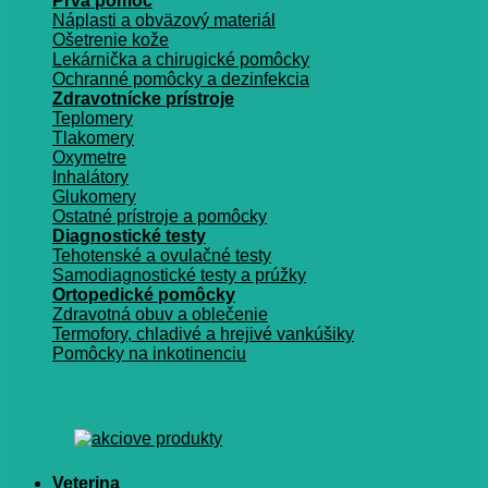
Prvá pomoc
Náplasti a obväzový materiál
Ošetrenie kože
Lekárnička a chirugické pomôcky
Ochranné pomôcky a dezinfekcia
Zdravotnícke prístroje
Teplomery
Tlakomery
Oxymetre
Inhalátory
Glukomery
Ostatné prístroje a pomôcky
Diagnostické testy
Tehotenské a ovulačné testy
Samodiagnostické testy a prúžky
Ortopedické pomôcky
Zdravotná obuv a oblečenie
Termofory, chladivé a hrejivé vankúšiky
Pomôcky na inkotinenciu
Veterina