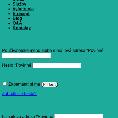
Služby
Vyšetrenia
E-recept
Blog
Q&A
Kontakty
Prihlásenie
Používateľské meno alebo e-mailová adresa
*
Povinné
Heslo
*
Povinné
Zapamätať si ma
Prihlásiť
Zabudli ste heslo?
Registrovať sa
E-mailová adresa
*
Povinné