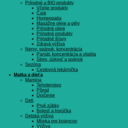
Prírodné a BIO produkty
Včelie produkty
Čaje
Homeopatia
Masážne oleje a gély
Prírodné oleje
Prírodné produkty
Prírodné šťavy
Zdravá výživa
Nervy, spánok, koncentrácia
Pamät, koncentrácia a vitalita
Stres, úzkosť a spánok
Sezóna
Cestovná lekárnička
Matka a dieťa
Mamina
Tehotenstvo
Pôrod
Dojčenie
Deti
Prvé zúbky
Bolesť a horúčka
Detská výživa
Mlieka pre kojencov
Výživa