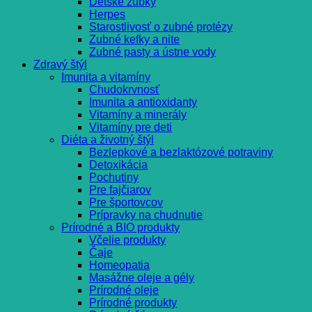
Detské zúbky
Herpes
Starostlivosť o zubné protézy
Zubné kefky a nite
Zubné pasty a ústne vody
Zdravý štýl
Imunita a vitamíny
Chudokrvnosť
Imunita a antioxidanty
Vitamíny a minerály
Vitamíny pre deti
Diéta a životný štýl
Bezlepkové a bezlaktózové potraviny
Detoxikácia
Pochutiny
Pre fajčiarov
Pre športovcov
Prípravky na chudnutie
Prírodné a BIO produkty
Včelie produkty
Čaje
Homeopatia
Masážne oleje a gély
Prírodné oleje
Prírodné produkty