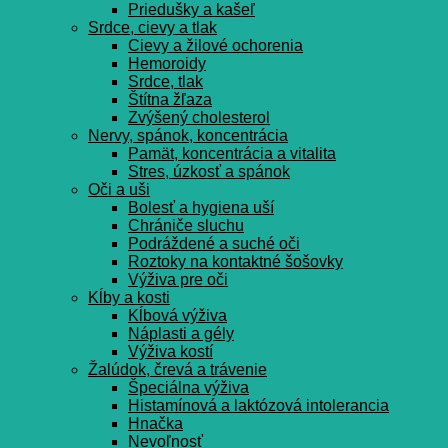
Priedušky a kašeľ
Srdce, cievy a tlak
Cievy a žilové ochorenia
Hemoroidy
Srdce, tlak
Štítna žľaza
Zvýšený cholesterol
Nervy, spánok, koncentrácia
Pamät, koncentrácia a vitalita
Stres, úzkosť a spánok
Oči a uši
Bolesť a hygiena uší
Chrániče sluchu
Podráždené a suché oči
Roztoky na kontaktné šošovky
Výživa pre oči
Kĺby a kosti
Kĺbová výživa
Náplasti a gély
Výživa kostí
Žalúdok, črevá a trávenie
Špeciálna výživa
Histamínová a laktózová intolerancia
Hnačka
Nevoľnosť