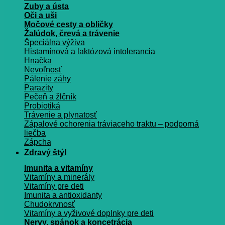
Zuby a ústa
Oči a uši
Močové cesty a obličky
Žalúdok, črevá a trávenie
Špeciálna výživa
Histamínová a laktózová intolerancia
Hnačka
Nevoľnosť
Pálenie záhy
Parazity
Pečeň a žlčník
Probiotiká
Trávenie a plynatosť
Zápalové ochorenia tráviaceho traktu – podporná
liečba
Zápcha
Zdravý štýl
Imunita a vitamíny
Vitamíny a minerály
Vitamíny pre deti
Imunita a antioxidanty
Chudokrvnosť
Vitamíny a vyživové doplnky pre deti
Nervy, spánok a koncetrácia