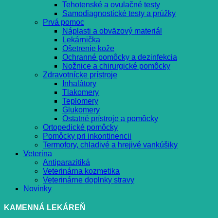
Tehotenské a ovulačné testy
Samodiagnostické testy a prúžky
Prvá pomoc
Náplasti a obväzový materiál
Lekárnička
Ošetrenie kože
Ochranné pomôcky a dezinfekcia
Nožnice a chirurgické pomôcky
Zdravotnícke prístroje
Inhalátory
Tlakomery
Teplomery
Glukomery
Ostatné prístroje a pomôcky
Ortopedické pomôcky
Pomôcky pri inkontinencii
Termofory, chladivé a hrejivé vankúšiky
Veterina
Antiparazitiká
Veterinárna kozmetika
Veterinárne doplnky stravy
Novinky
KAMENNÁ LEKÁREŇ