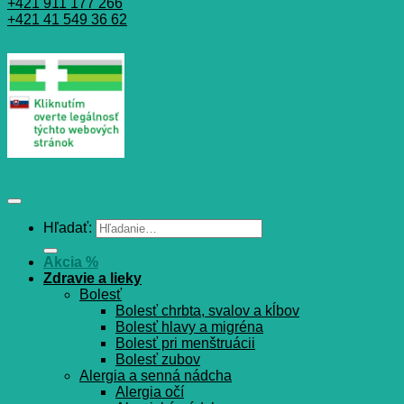
+421 911 177 266
+421 41 549 36 62
Hľadať:
Akcia %
Zdravie a lieky
Bolesť
Bolesť chrbta, svalov a kĺbov
Bolesť hlavy a migréna
Bolesť pri menštruácii
Bolesť zubov
Alergia a senná nádcha
Alergia očí