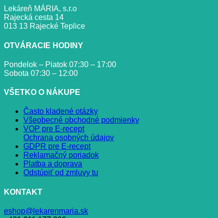
Lekáreň MÁRIA, s.r.o
Rajecká cesta 14
013 13 Rajecké Teplice
OTVÁRACIE HODINY
Pondelok – Piatok 07:30 – 17:00
Sobota 07:30 – 12:00
VŠETKO O NÁKUPE
Často kladené otázky
Všeobecné obchodné podmienky
VOP pre E-recept
Ochrana osobných údajov
GDPR pre E-recept
Reklamačný poriadok
Platba a doprava
Odstúpiť od zmluvy tu
KONTAKT
eshop@lekarenmaria.sk