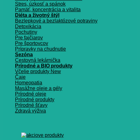
Stres, úzkosť a spánok
Pamäť, koncentrácia a vitalita
Diéta a životný štýl
Bezlepkové a bezlaktózové potraviny
Detoxikácia
Pochutiny
Pre fajčiarov
Pre športovcov
Prípravky na chudnutie
Sezóna
Cestovná lekárnička
Prírodné a BIO produkty
Včelie produkty
Čaje
Homeopatia
Masážne oleje a gély
Prírodné oleje
Prírodné produkty
Prírodné šťavy
Zdravá výživa