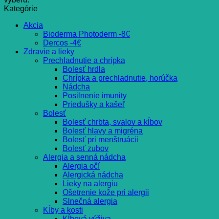
Kategórie
Akcia
Bioderma Photoderm -8€
Dercos -4€
Zdravie a lieky
Prechladnutie a chrípka
Bolesť hrdla
Chrípka a prechladnutie, horúčka
Nádcha
Posilnenie imunity
Priedušky a kašeľ
Bolesť
Bolesť chrbta, svalov a kĺbov
Bolesť hlavy a migréna
Bolesť pri menštruácii
Bolesť zubov
Alergia a senná nádcha
Alergia očí
Alergická nádcha
Lieky na alergiu
Ošetrenie kože pri alergii
Slnečná alergia
Kĺby a kosti
Kĺbová výživa