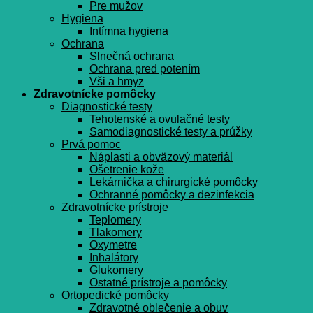
Pre mužov
Hygiena
Intímna hygiena
Ochrana
Slnečná ochrana
Ochrana pred potením
Vši a hmyz
Zdravotnícke pomôcky
Diagnostické testy
Tehotenské a ovulačné testy
Samodiagnostické testy a prúžky
Prvá pomoc
Náplasti a obväzový materiál
Ošetrenie kože
Lekárnička a chirurgické pomôcky
Ochranné pomôcky a dezinfekcia
Zdravotnícke prístroje
Teplomery
Tlakomery
Oxymetre
Inhalátory
Glukomery
Ostatné prístroje a pomôcky
Ortopedické pomôcky
Zdravotné oblečenie a obuv