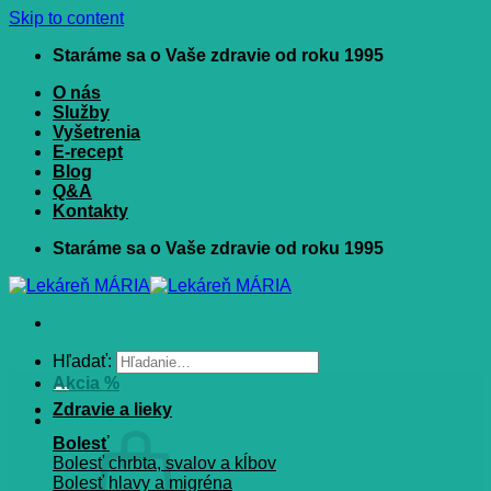
Skip to content
Staráme sa o Vaše zdravie od roku 1995
O nás
Služby
Vyšetrenia
E-recept
Blog
Q&A
Kontakty
Staráme sa o Vaše zdravie od roku 1995
Hľadať:
Akcia %
Zdravie a lieky
Bolesť
Bolesť chrbta, svalov a kĺbov
Bolesť hlavy a migréna