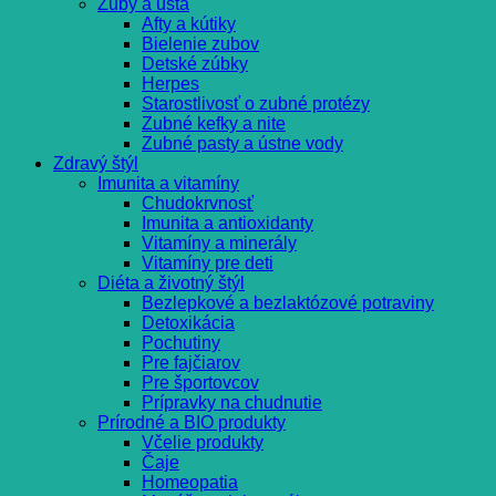
Zuby a ústa
Afty a kútiky
Bielenie zubov
Detské zúbky
Herpes
Starostlivosť o zubné protézy
Zubné kefky a nite
Zubné pasty a ústne vody
Zdravý štýl
Imunita a vitamíny
Chudokrvnosť
Imunita a antioxidanty
Vitamíny a minerály
Vitamíny pre deti
Diéta a životný štýl
Bezlepkové a bezlaktózové potraviny
Detoxikácia
Pochutiny
Pre fajčiarov
Pre športovcov
Prípravky na chudnutie
Prírodné a BIO produkty
Včelie produkty
Čaje
Homeopatia