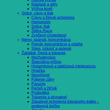
Náplasti a gély
Výživa kostí
Srdce, cievy a tlak
Cievy a žilové ochorenia
Hemoroidy
Srdce, tlak
Štítna žľaza
Zvýšený cholesterol
Nervy, spánok, koncentrácia
Pamät, koncentrácia a vitalita
Stres, úzkosť a spánok
Žalúdok, črevá a trávenie
Nechutenstvo
Špeciálna výživa
Histamínová a laktózová intolerancia
Hnačka
Nevoľnosť
Pálenie záhy
Parazity
Pečeň a žlčník
Probiotiká
Trávenie a plynatosť
Zápalové ochorenia tráviaceho traktu –
podporná liečba