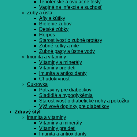
Tehotenské a ovulačné testy
Vaginálna infekcia a suchosť
Zuby a ústa
Afty a kútiky
Bielenie zubov
Detské zúbky
Herpes
Starostlivosť o zubné protézy
Zubné kefky a nite
Zubné pasty a ústne vody
Imunita a vitamíny
Vitamíny a minerály
Vitamíny pre deti
Imunita a antioxidanty
Chudokrvnosť
Cukrovka
Potraviny pre diabetikov
Sladidlá a hypoglykémia
Starostlivosť o diabetické nohy a pokožku
Výživové doplnky pre diabetikov
Zdravý štýl
Imunita a vitamíny
Vitamíny a minerály
Vitamíny pre deti
Imunita a antioxidanty