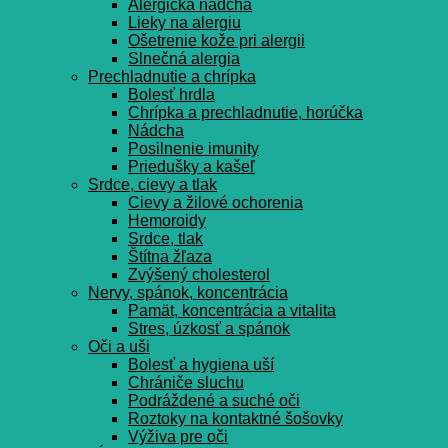
Alergická nádcha
Lieky na alergiu
Ošetrenie kože pri alergii
Slnečná alergia
Prechladnutie a chrípka
Bolesť hrdla
Chrípka a prechladnutie, horúčka
Nádcha
Posilnenie imunity
Priedušky a kašeľ
Srdce, cievy a tlak
Cievy a žilové ochorenia
Hemoroidy
Srdce, tlak
Štítna žľaza
Zvýšený cholesterol
Nervy, spánok, koncentrácia
Pamät, koncentrácia a vitalita
Stres, úzkosť a spánok
Oči a uši
Bolesť a hygiena uší
Chrániče sluchu
Podráždené a suché oči
Roztoky na kontaktné šošovky
Výživa pre oči