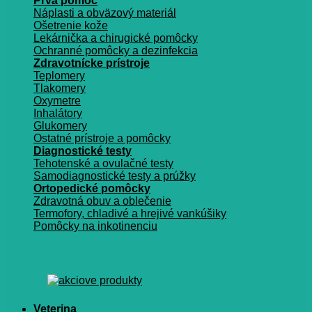
Prvá pomoc
Náplasti a obväzový materiál
Ošetrenie kože
Lekárnička a chirugické pomôcky
Ochranné pomôcky a dezinfekcia
Zdravotnícke prístroje
Teplomery
Tlakomery
Oxymetre
Inhalátory
Glukomery
Ostatné prístroje a pomôcky
Diagnostické testy
Tehotenské a ovulačné testy
Samodiagnostické testy a prúžky
Ortopedické pomôcky
Zdravotná obuv a oblečenie
Termofory, chladivé a hrejivé vankúšiky
Pomôcky na inkotinenciu
Veterina