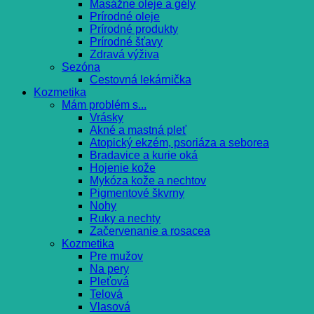
Masážne oleje a gély
Prírodné oleje
Prírodné produkty
Prírodné šťavy
Zdravá výživa
Sezóna
Cestovná lekárnička
Kozmetika
Mám problém s...
Vrásky
Akné a mastná pleť
Atopický ekzém, psoriáza a seborea
Bradavice a kurie oká
Hojenie kože
Mykóza kože a nechtov
Pigmentové škvrny
Nohy
Ruky a nechty
Začervenanie a rosacea
Kozmetika
Pre mužov
Na pery
Pleťová
Telová
Vlasová