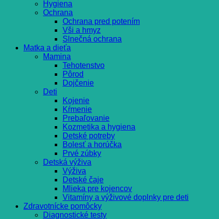
Hygiena
Ochrana
Ochrana pred potením
Vši a hmyz
Slnečná ochrana
Matka a dieťa
Mamina
Tehotenstvo
Pôrod
Dojčenie
Deti
Kojenie
Kŕmenie
Prebaľovanie
Kozmetika a hygiena
Detské potreby
Bolesť a horúčka
Prvé zúbky
Detská výživa
Výživa
Detské čaje
Mlieka pre kojencov
Vitamíny a výživové doplnky pre deti
Zdravotnícke pomôcky
Diagnostické testy