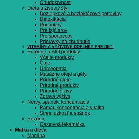
Chudokrvnosť
Diéta a životný štýl
Bezlepkové a bezlaktózové potraviny
Detoxikácia
Pochutiny
Pre fajčiarov
Pre športovcov
Prípravky na chudnutie
VITAMÍNY A VÝŽIVOVÉ DOPLNKY PRE DETI
Prírodné a BIO produkty
Včelie produkty
Čaje
Homeopatia
Masážne oleje a gély
Prírodné oleje
Prírodné produkty
Prírodné šťavy
Zdravá výživa
Nervy, spánok, koncentrácia
Pamät, koncentrácia a vitalita
Stres, úzkosť a spánok
Sezóna
Cestovná lekárnička
Matka a dieťa
Mamina