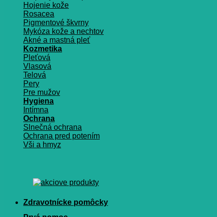
Hojenie kože
Rosacea
Pigmentové škvrny
Mykóza kože a nechtov
Akné a mastná pleť
Kozmetika
Pleťová
Vlasová
Telová
Pery
Pre mužov
Hygiena
Intímna
Ochrana
Slnečná ochrana
Ochrana pred potením
Vši a hmyz
Zdravotnícke pomôcky