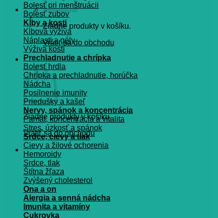
Bolesť pri menštruácii
Bolesť zubov
Kĺby a kosti
Žiadne produkty v košíku.
Kĺbová výživa
Náplasti a gély
Vrátiť sa do obchodu
Výživa kostí
Prechladnutie a chrípka
Košík
Bolesť hrdla
Chrípka a prechladnutie, horúčka
Nádcha
Posilnenie imunity
Priedušky a kašeľ
Nervy, spánok a koncentrácia
Žiadne produkty v košíku.
Pamät, koncentrácia a vitalita
Stres, úzkosť a spánok
Vrátiť sa do obchodu
Srdce, cievy a tlak
Cievy a žilové ochorenia
Hemoroidy
Srdce, tlak
Štítna žľaza
Zvýšený cholesterol
Ona a on
Alergia a senná nádcha
Imunita a vitamíny
Cukrovka