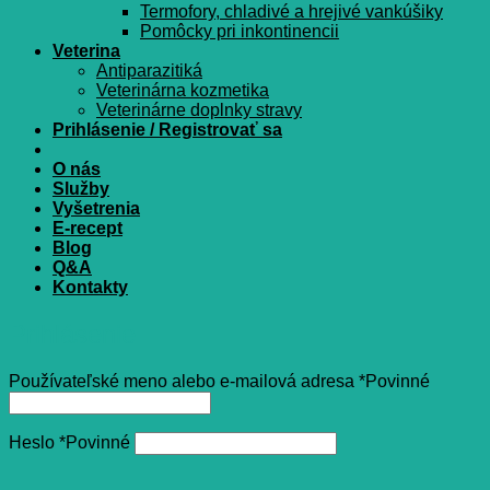
Termofory, chladivé a hrejivé vankúšiky
Pomôcky pri inkontinencii
Veterina
Antiparazitiká
Veterinárna kozmetika
Veterinárne doplnky stravy
Prihlásenie / Registrovať sa
O nás
Služby
Vyšetrenia
E-recept
Blog
Q&A
Kontakty
Prihlásenie
Používateľské meno alebo e-mailová adresa
*
Povinné
Heslo
*
Povinné