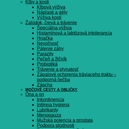
Kĺby a kosti
Kĺbová výživa
Náplasti a gély
Výživa kostí
Žalúdok, črevá a trávenie
Špeciálna výživa
Histamínová a laktózová intolerancia
Hnačka
Nevoľnosť
Pálenie záhy
Parazity
Pečeň a žlčník
Probiotiká
Trávenie a plynatosť
Zápalové ochorenia tráviaceho traktu –
podporná liečba
Zápcha
MOČOVÉ CESTY A OBLIČKY
Ona a on
Inkontinencia
Intímna hygiena
Lubrikanty
Menopauza
Mužská potencia a prostata
Podpora plodnosti