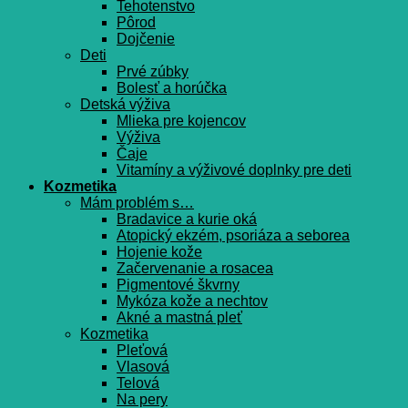
Tehotenstvo
Pôrod
Dojčenie
Deti
Prvé zúbky
Bolesť a horúčka
Detská výživa
Mlieka pre kojencov
Výživa
Čaje
Vitamíny a výživové doplnky pre deti
Kozmetika
Mám problém s…
Bradavice a kurie oká
Atopický ekzém, psoriáza a seborea
Hojenie kože
Začervenanie a rosacea
Pigmentové škvrny
Mykóza kože a nechtov
Akné a mastná pleť
Kozmetika
Pleťová
Vlasová
Telová
Na pery