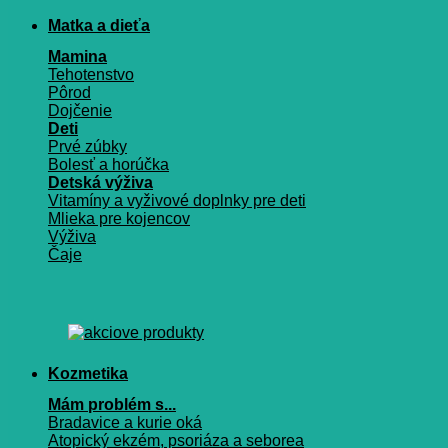
Matka a dieťa
Mamina
Tehotenstvo
Pôrod
Dojčenie
Deti
Prvé zúbky
Bolesť a horúčka
Detská výživa
Vitamíny a vyživové doplnky pre deti
Mlieka pre kojencov
Výživa
Čaje
Kozmetika
Mám problém s...
Bradavice a kurie oká
Atopický ekzém, psoriáza a seborea