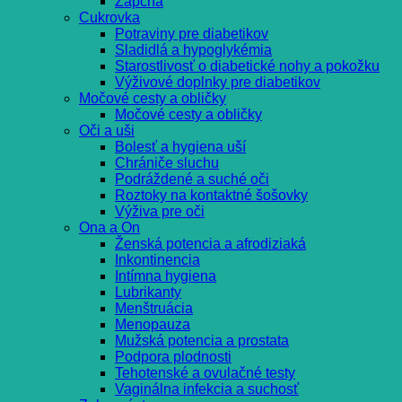
Zápcha
Cukrovka
Potraviny pre diabetikov
Sladidlá a hypoglykémia
Starostlivosť o diabetické nohy a pokožku
Výživové doplnky pre diabetikov
Močové cesty a obličky
Močové cesty a obličky
Oči a uši
Bolesť a hygiena uší
Chrániče sluchu
Podráždené a suché oči
Roztoky na kontaktné šošovky
Výživa pre oči
Ona a On
Ženská potencia a afrodiziaká
Inkontinencia
Intímna hygiena
Lubrikanty
Menštruácia
Menopauza
Mužská potencia a prostata
Podpora plodnosti
Tehotenské a ovulačné testy
Vaginálna infekcia a suchosť