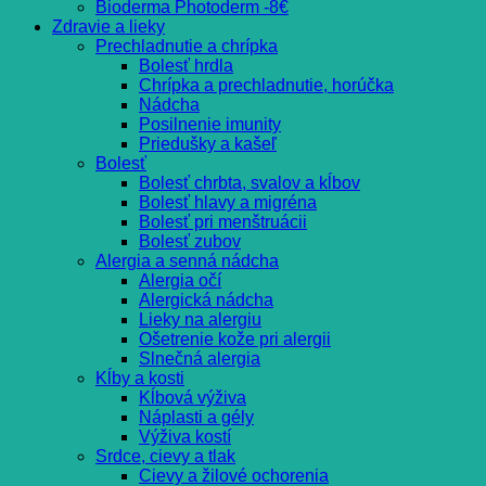
Bioderma Photoderm -8€
Zdravie a lieky
Prechladnutie a chrípka
Bolesť hrdla
Chrípka a prechladnutie, horúčka
Nádcha
Posilnenie imunity
Priedušky a kašeľ
Bolesť
Bolesť chrbta, svalov a kĺbov
Bolesť hlavy a migréna
Bolesť pri menštruácii
Bolesť zubov
Alergia a senná nádcha
Alergia očí
Alergická nádcha
Lieky na alergiu
Ošetrenie kože pri alergii
Slnečná alergia
Kĺby a kosti
Kĺbová výživa
Náplasti a gély
Výživa kostí
Srdce, cievy a tlak
Cievy a žilové ochorenia