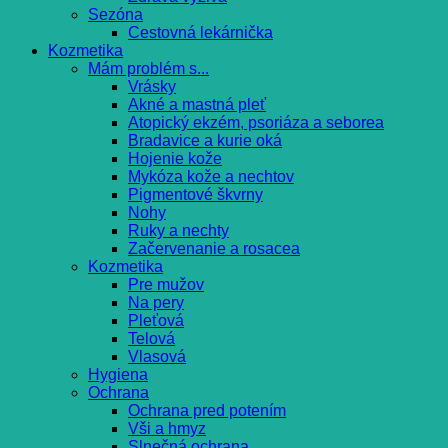
Sezóna
Cestovná lekárnička
Kozmetika
Mám problém s...
Vrásky
Akné a mastná pleť
Atopický ekzém, psoriáza a seborea
Bradavice a kurie oká
Hojenie kože
Mykóza kože a nechtov
Pigmentové škvrny
Nohy
Ruky a nechty
Začervenanie a rosacea
Kozmetika
Pre mužov
Na pery
Pleťová
Telová
Vlasová
Hygiena
Ochrana
Ochrana pred potením
Vši a hmyz
Slnečná ochrana