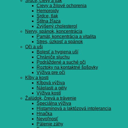
Srdce, cievy a tlak
Cievy a žilové ochorenia
Hemoroidy
Srdce, tlak
Štítna žľaza
Zvýšený cholesterol
Nervy, spánok, koncentrácia
Pamät, koncentrácia a vitalita
Stres, úzkosť a spánok
Oči a uši
Bolesť a hygiena uší
Chrániče sluchu
Podráždené a suché oči
Roztoky na kontaktné šošovky
Výživa pre oči
Kĺby a kosti
Kĺbová výživa
Náplasti a gély
Výživa kostí
Žalúdok, črevá a trávenie
Špeciálna výživa
Histamínová a laktózová intolerancia
Hnačka
Nevoľnosť
Pálenie záhy