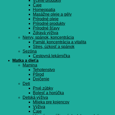
Včelie produkty
Čaje
Homeopatia
Masážne oleje a gély
Prírodné oleje
Prírodné produkty
Prírodné šťavy
Zdravá výživa
Nervy, spánok, koncentrácia
Pamät, koncentrácia a vitalita
Stres, úzkosť a spánok
Sezóna
Cestovná lekárnička
Matka a dieťa
Mamina
Tehotenstvo
Pôrod
Dojčenie
Deti
Prvé zúbky
Bolesť a horúčka
Detská výživa
Mlieka pre kojencov
Výživa
Čaje