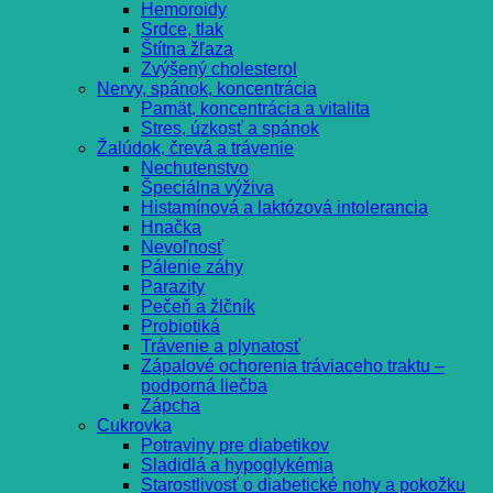
Hemoroidy
Srdce, tlak
Štítna žľaza
Zvýšený cholesterol
Nervy, spánok, koncentrácia
Pamät, koncentrácia a vitalita
Stres, úzkosť a spánok
Žalúdok, črevá a trávenie
Nechutenstvo
Špeciálna výživa
Histamínová a laktózová intolerancia
Hnačka
Nevoľnosť
Pálenie záhy
Parazity
Pečeň a žlčník
Probiotiká
Trávenie a plynatosť
Zápalové ochorenia tráviaceho traktu –
podporná liečba
Zápcha
Cukrovka
Potraviny pre diabetikov
Sladidlá a hypoglykémia
Starostlivosť o diabetické nohy a pokožku