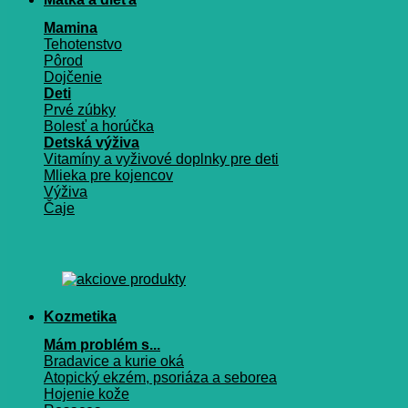
Mamina
Tehotenstvo
Pôrod
Dojčenie
Deti
Prvé zúbky
Bolesť a horúčka
Detská výživa
Vitamíny a vyživové doplnky pre deti
Mlieka pre kojencov
Výživa
Čaje
Kozmetika
Mám problém s...
Bradavice a kurie oká
Atopický ekzém, psoriáza a seborea
Hojenie kože