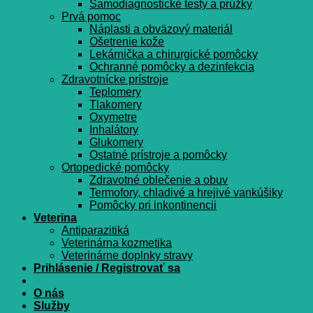
Samodiagnostické testy a prúžky
Prvá pomoc
Náplasti a obväzový materiál
Ošetrenie kože
Lekárnička a chirurgické pomôcky
Ochranné pomôcky a dezinfekcia
Zdravotnícke prístroje
Teplomery
Tlakomery
Oxymetre
Inhalátory
Glukomery
Ostatné prístroje a pomôcky
Ortopedické pomôcky
Zdravotné oblečenie a obuv
Termofory, chladivé a hrejivé vankúšiky
Pomôcky pri inkontinencii
Veterina
Antiparazitiká
Veterinárna kozmetika
Veterinárne doplnky stravy
Prihlásenie / Registrovať sa
O nás
Služby