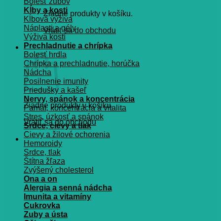
Bolesť zubov
Kĺby a kosti
Žiadne produkty v košíku.
Kĺbová výživa
Náplasti a gély
Vrátiť sa do obchodu
Výživa kostí
Prechladnutie a chrípka
Košík
Bolesť hrdla
Chrípka a prechladnutie, horúčka
Nádcha
Posilnenie imunity
Priedušky a kašeľ
Nervy, spánok a koncentrácia
Žiadne produkty v košíku.
Pamät, koncentrácia a vitalita
Stres, úzkosť a spánok
Vrátiť sa do obchodu
Srdce, cievy a tlak
Cievy a žilové ochorenia
Hemoroidy
Srdce, tlak
Štítna žľaza
Zvýšený cholesterol
Ona a on
Alergia a senná nádcha
Imunita a vitamíny
Cukrovka
Zuby a ústa