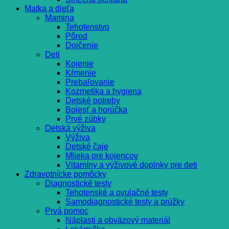
Matka a dieťa
Mamina
Tehotenstvo
Pôrod
Dojčenie
Deti
Kojenie
Kŕmenie
Prebaľovanie
Kozmetika a hygiena
Detské potreby
Bolesť a horúčka
Prvé zúbky
Detská výživa
Výživa
Detské čaje
Mlieka pre kojencov
Vitamíny a výživové doplnky pre deti
Zdravotnícke pomôcky
Diagnostické testy
Tehotenské a ovulačné testy
Samodiagnostické testy a prúžky
Prvá pomoc
Náplasti a obväzový materiál