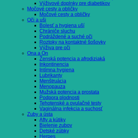
Výživové doplnky pre diabetikov
Močové cesty a obličky
Močové cesty a obličky
Oči a uši
Bolesť a hygiena uší
Chrániče sluchu
Podráždené a suché oči
Roztoky na kontaktné šošovky
Výživa pre oči
Ona a On
Ženská potencia a afrodiziaká
Inkontinencia
Intímna hygiena
Lubrikanty
Menštruácia
Menopauza
Mužská potencia a prostata
Podpora plodnosti
Tehotenské a ovulačné testy
Vaginálna infekcia a suchosť
Zuby a ústa
Afty a kútiky
Bielenie zubov
Detské zúbky
Herpes