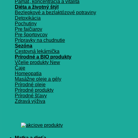
Pamäť, koncentrácia a vitalita
Diéta a životný štýl
Bezlepkové a bezlaktózové potraviny
Detoxikácia
Pochutiny
Pre fajčiarov
Pre športovcov
Prípravky na chudnutie
Sezóna
Cestovná lekárnička
Prírodné a BIO produkty
Včelie produkty
Čaje
Homeopatia
Masážne oleje a gély
Prírodné oleje
Prírodné produkty
Prírodné šťavy
Zdravá výživa
Matka a dieťa