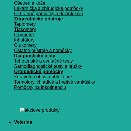
Ošetrenie kože
Lekárnička a chirugické pomôcky
Ochranné pomôcky a dezinfekcia
Zdravotnícke prístroje
Teplomery
Tlakomery
Oxymetre
Inhalátory
Glukomery
Ostatné prístroje a pomôcky
Diagnostické testy
Tehotenské a ovulačné testy
Samodiagnostické testy a prúžky
Ortopedické pomôcky
Zdravotná obuv a oblečenie
Termofory, chladivé a hrejivé vankúšiky
Pomôcky na inkotinenciu
Veterina