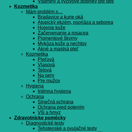
Vitamíny a výživové doplnky pre deti
Kozmetika
Mám problém s…
Bradavice a kurie oká
Atopický ekzém, psoriáza a seborea
Hojenie kože
Začervenanie a rosacea
Pigmentové škvrny
Mykóza kože a nechtov
Akné a mastná pleť
Kozmetika
Pleťová
Vlasová
Telová
Na pery
Pre mužov
Hygiena
Intímna hygiena
Ochrana
Slnečná ochrana
Ochrana pred potením
Vši a hmyz
Zdravotnícke pomôcky
Diagnostické testy
Tehotenské a ovulačné testy