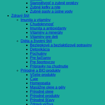
Starostlivosť o zubné protézy
Zubné kefky a nite
Zubné pasty a ústne vody
Zdravý štýl
Imunita a vitamíny
Chudokrvnosť
Imunita a antioxidanty
Vitamíny a minerály
Vitamíny pre deti
Diéta a životný štýl
Bezlepkové a bezlaktózové potraviny
Detoxikácia
Pochutiny
Pre fajčiarov
Pre športovcov
Prípravky na chudnutie
Prírodné a BIO produkty
Včelie produkty
Čaje
Homeopatia
Masážne oleje a gély
Prírodné oleje
Prírodné produkty
Prírodné šťavy
Zdravá výživa