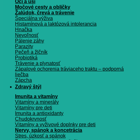
Oči a uši
Močové cesty a obličky
Žalúdok, črevá a trávenie
Špeciálna výživa
Histamínová a laktózová intolerancia
Hnačka
Nevoľnosť
Pálenie záhy
Parazity
Pečeň a žlčník
Probiotiká
Trávenie a plynatosť
Zápalové ochorenia tráviaceho traktu – podporná
liečba
Zápcha
Zdravý štýl
Imunita a vitamíny
Vitamíny a minerály
Vitamíny pre deti
Imunita a antioxidanty
Chudokrvnosť
Vitamíny a vyživové doplnky pre deti
Nervy, spánok a koncetrácia
Stres, úzkosť a spánok