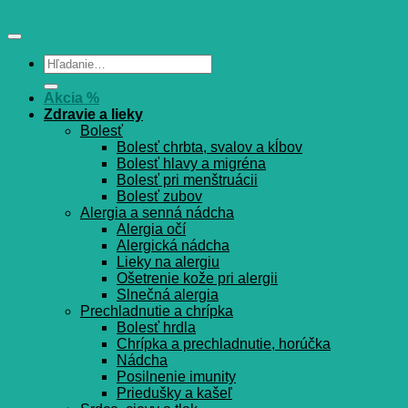
Hľadať:
Akcia %
Zdravie a lieky
Bolesť
Bolesť chrbta, svalov a kĺbov
Bolesť hlavy a migréna
Bolesť pri menštruácii
Bolesť zubov
Alergia a senná nádcha
Alergia očí
Alergická nádcha
Lieky na alergiu
Ošetrenie kože pri alergii
Slnečná alergia
Prechladnutie a chrípka
Bolesť hrdla
Chrípka a prechladnutie, horúčka
Nádcha
Posilnenie imunity
Priedušky a kašeľ