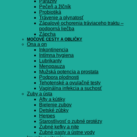
Parazity
Pečeň a žlčník
Probiotiká
Trávenie a plynatosť
Zápalové ochorenia tráviaceho traktu –
podporná liečba
Zápcha
MOČOVÉ CESTY A OBLIČKY
Ona a on
Inkontinencia
Intímna hygiena
Lubrikanty
Menopauza
Mužská potencia a prostata
Podpora plodnosti
Tehotenské a ovulačné testy
Vaginálna infekcia a suchosť
Zuby a ústa
Afty a kútiky
Bielenie zubov
Detské zúbky
Herpes
Starostlivosť o zubné protézy
Zubné kefky a nite
Zubné pasty a ústne vody