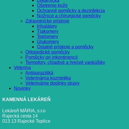
Lekárnička
Ošetrenie kože
Ochranné pomôcky a dezinfekcia
Nožnice a chirurgické pomôcky
Zdravotnícke prístroje
Inhalátory
Tlakomery
Teplomery
Glukomery
Ostatné prístroje a pomôcky
Ortopedické pomôcky
Pomôcky pri inkontinencii
Termofory, chladivé a hrejivé vankúšiky
Veterina
Antiparazitiká
Veterinárna kozmetika
Veterinárne doplnky stravy
Novinky
KAMENNÁ LEKÁREŇ
Lekáreň MÁRIA, s.r.o
Rajecká cesta 14
013 13 Rajecké Teplice