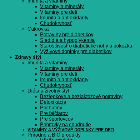
Imunita a vitamíny
Vitamíny a minerály
Vitamíny pre deti
Imunita a antioxidanty
Chudokrvnosť
Cukrovka
Potraviny pre diabetikov
Sladidlá a hypoglykémia
Starostlivosť o diabetické nohy a pokožku
Výživové doplnky pre diabetikov
Zdravý štýl
Imunita a vitamíny
Vitamíny a minerály
Vitamíny pre deti
Imunita a antioxidanty
Chudokrvnosť
Diéta a životný štýl
Bezlepkové a bezlaktózové potraviny
Detoxikácia
Pochutiny
Pre fajčiarov
Pre športovcov
Prípravky na chudnutie
VITAMÍNY A VÝŽIVOVÉ DOPLNKY PRE DETI
Prírodné a BIO produkty