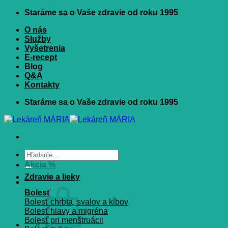
Skip
Staráme sa o Vaše zdravie od roku 1995
to
O nás
content
Služby
Vyšetrenia
E-recept
Blog
Q&A
Kontakty
Staráme sa o Vaše zdravie od roku 1995
Hľadať:
Akcia %
Zdravie a lieky
Bolesť
Bolesť chrbta, svalov a kĺbov
Bolesť hlavy a migréna
Bolesť pri menštruácii