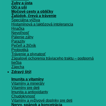
Zuby a ústa
Oči a uši
Močové cesty a obličky
Žalúdok, črevá a trávenie
Špeciálna výživa
Histamínová a laktózová intolerancia
Hnačka
Nevoľnosť
Pálenie záhy
Parazity
Pečeň a žlčník
Probiotiká
Trávenie a plynatosť
Zápalové ochorenia tráviaceho traktu – podporná
liečba
Zápcha
Zdravý štýl
Imunita a vitamíny
Vitamíny a minerály
Vitamíny pre deti
Imunita a antioxidanty
Chudokrvnosť
Vitamíny a vyživové doplnky pre deti
Nervy, spánok a koncetrácia