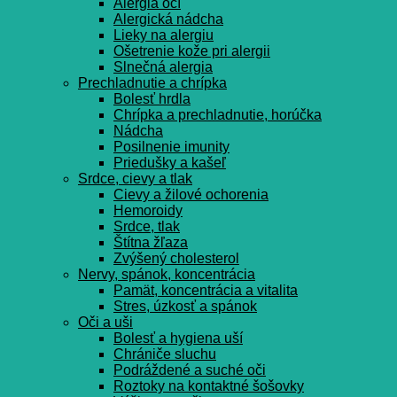
Alergia očí
Alergická nádcha
Lieky na alergiu
Ošetrenie kože pri alergii
Slnečná alergia
Prechladnutie a chrípka
Bolesť hrdla
Chrípka a prechladnutie, horúčka
Nádcha
Posilnenie imunity
Priedušky a kašeľ
Srdce, cievy a tlak
Cievy a žilové ochorenia
Hemoroidy
Srdce, tlak
Štítna žľaza
Zvýšený cholesterol
Nervy, spánok, koncentrácia
Pamät, koncentrácia a vitalita
Stres, úzkosť a spánok
Oči a uši
Bolesť a hygiena uší
Chrániče sluchu
Podráždené a suché oči
Roztoky na kontaktné šošovky