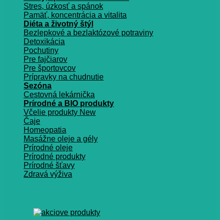
Stres, úzkosť a spánok
Pamäť, koncentrácia a vitalita
Diéta a životný štýl
Bezlepkové a bezlaktózové potraviny
Detoxikácia
Pochutiny
Pre fajčiarov
Pre športovcov
Prípravky na chudnutie
Sezóna
Cestovná lekárnička
Prírodné a BIO produkty
Včelie produkty
Čaje
Homeopatia
Masážne oleje a gély
Prírodné oleje
Prírodné produkty
Prírodné šťavy
Zdravá výživa