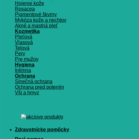
Hojenie kože
Rosacea
Pigmentové škvrny
Mykóza kože a nechtov
Akné a mastná pleť
Kozmetika
Pleťová
Vlasová
Telová
Pery
Pre mužov
Hygiena
Intímna
Ochrana
Slnečná ochrana
Ochrana pred potením
Vši a hmyz
Zdravotnícke pomôcky