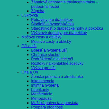
Zápalové ochorenia tráviaceho traktu –
podporná liečba
Zápcha
Cukrovka
Potraviny pre diabetikov
Sladidlá a hypoglykémia
Starostlivosť o diabetické nohy a pokožku
Výživové doplnky pre diabetikov
Močové cesty a obličky
Močové cesty a obličky
Oči a uši
Bolesť a hygiena uší
Chrániče sluchu
Podráždené a suché oči
Roztoky na kontaktné šošovky
Výživa pre oči
Ona a On
Ženská potencia a afrodiziaká
Inkontinencia
Intímna hygiena
Lubrikanty
Menštruácia
Menopauza
Mužská potencia a prostata
Podpora plodnosti