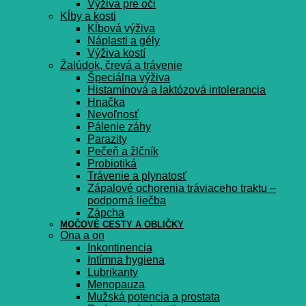
Výživa pre oči
Kĺby a kosti
Kĺbová výživa
Náplasti a gély
Výživa kostí
Žalúdok, črevá a trávenie
Špeciálna výživa
Histamínová a laktózová intolerancia
Hnačka
Nevoľnosť
Pálenie záhy
Parazity
Pečeň a žlčník
Probiotiká
Trávenie a plynatosť
Zápalové ochorenia tráviaceho traktu –
podporná liečba
Zápcha
MOČOVÉ CESTY A OBLIČKY
Ona a on
Inkontinencia
Intímna hygiena
Lubrikanty
Menopauza
Mužská potencia a prostata