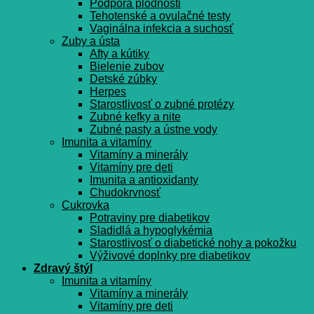
Podpora plodnosti
Tehotenské a ovulačné testy
Vaginálna infekcia a suchosť
Zuby a ústa
Afty a kútiky
Bielenie zubov
Detské zúbky
Herpes
Starostlivosť o zubné protézy
Zubné kefky a nite
Zubné pasty a ústne vody
Imunita a vitamíny
Vitamíny a minerály
Vitamíny pre deti
Imunita a antioxidanty
Chudokrvnosť
Cukrovka
Potraviny pre diabetikov
Sladidlá a hypoglykémia
Starostlivosť o diabetické nohy a pokožku
Výživové doplnky pre diabetikov
Zdravý štýl
Imunita a vitamíny
Vitamíny a minerály
Vitamíny pre deti