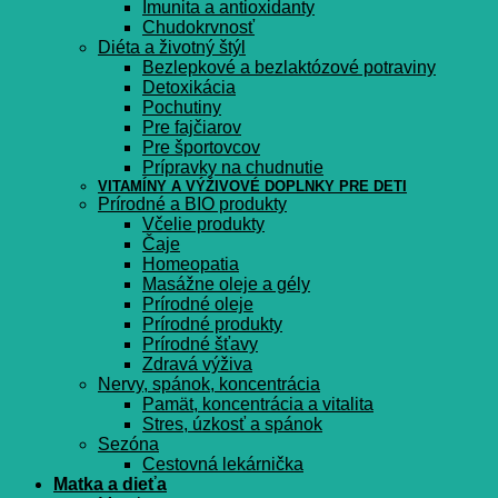
Imunita a antioxidanty
Chudokrvnosť
Diéta a životný štýl
Bezlepkové a bezlaktózové potraviny
Detoxikácia
Pochutiny
Pre fajčiarov
Pre športovcov
Prípravky na chudnutie
VITAMÍNY A VÝŽIVOVÉ DOPLNKY PRE DETI
Prírodné a BIO produkty
Včelie produkty
Čaje
Homeopatia
Masážne oleje a gély
Prírodné oleje
Prírodné produkty
Prírodné šťavy
Zdravá výživa
Nervy, spánok, koncentrácia
Pamät, koncentrácia a vitalita
Stres, úzkosť a spánok
Sezóna
Cestovná lekárnička
Matka a dieťa