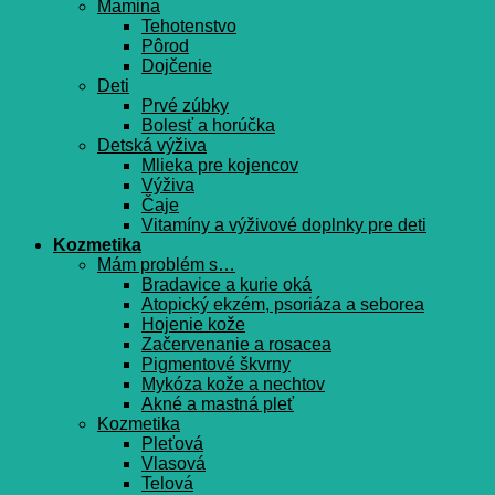
Mamina
Tehotenstvo
Pôrod
Dojčenie
Deti
Prvé zúbky
Bolesť a horúčka
Detská výživa
Mlieka pre kojencov
Výživa
Čaje
Vitamíny a výživové doplnky pre deti
Kozmetika
Mám problém s…
Bradavice a kurie oká
Atopický ekzém, psoriáza a seborea
Hojenie kože
Začervenanie a rosacea
Pigmentové škvrny
Mykóza kože a nechtov
Akné a mastná pleť
Kozmetika
Pleťová
Vlasová
Telová