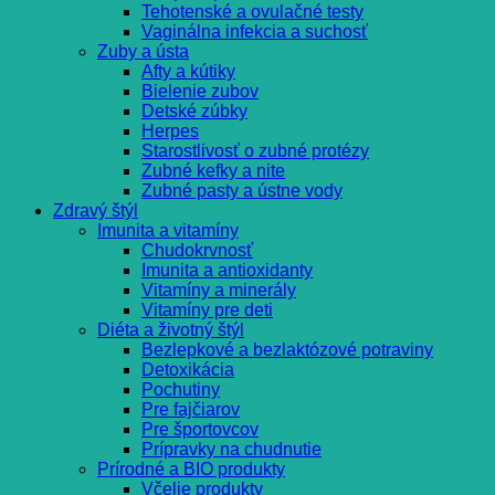
Tehotenské a ovulačné testy
Vaginálna infekcia a suchosť
Zuby a ústa
Afty a kútiky
Bielenie zubov
Detské zúbky
Herpes
Starostlivosť o zubné protézy
Zubné kefky a nite
Zubné pasty a ústne vody
Zdravý štýl
Imunita a vitamíny
Chudokrvnosť
Imunita a antioxidanty
Vitamíny a minerály
Vitamíny pre deti
Diéta a životný štýl
Bezlepkové a bezlaktózové potraviny
Detoxikácia
Pochutiny
Pre fajčiarov
Pre športovcov
Prípravky na chudnutie
Prírodné a BIO produkty
Včelie produkty