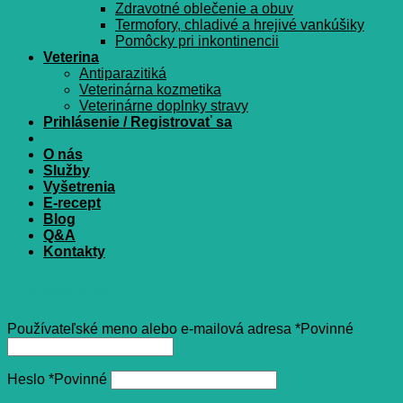
Zdravotné oblečenie a obuv
Termofory, chladivé a hrejivé vankúšiky
Pomôcky pri inkontinencii
Veterina
Antiparazitiká
Veterinárna kozmetika
Veterinárne doplnky stravy
Prihlásenie / Registrovať sa
O nás
Služby
Vyšetrenia
E-recept
Blog
Q&A
Kontakty
Prihlásenie
Používateľské meno alebo e-mailová adresa
*
Povinné
Heslo
*
Povinné