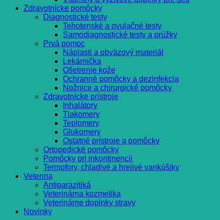
Zdravotnícke pomôcky
Diagnostické testy
Tehotenské a ovulačné testy
Samodiagnostické testy a prúžky
Prvá pomoc
Náplasti a obväzový materiál
Lekárnička
Ošetrenie kože
Ochranné pomôcky a dezinfekcia
Nožnice a chirurgické pomôcky
Zdravotnícke prístroje
Inhalátory
Tlakomery
Teplomery
Glukomery
Ostatné prístroje a pomôcky
Ortopedické pomôcky
Pomôcky pri inkontinencii
Termofory, chladivé a hrejivé vankúšiky
Veterina
Antiparazitiká
Veterinárna kozmetika
Veterinárne doplnky stravy
Novinky