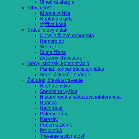
Slnečná alergia
Kĺby a kosti
Kĺbová výživa
Náplasti a gély
Výživa kostí
Srdce, cievy a tlak
Cievy a žilové ochorenia
Hemoroidy
Srdce, tlak
Štítna žľaza
Zvýšený cholesterol
Nervy, spánok, koncentrácia
Pamät, koncentrácia a vitalita
Stres, úzkosť a spánok
Žalúdok, črevá a trávenie
Nechutenstvo
Špeciálna výživa
Histamínová a laktózová intolerancia
Hnačka
Nevoľnosť
Pálenie záhy
Parazity
Pečeň a žlčník
Probiotiká
Trávenie a plynatosť