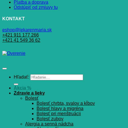
Platba a doprava
Odstúpiť od zmluvy tu
KONTAKT
eshop@lekarenmaria.sk
+421 911 177 266
+421 41 549 36 62
Hľadať:
Akcia %
Zdravie a lieky
Bolesť
Bolesť chrbta, svalov a kĺbov
Bolesť hlavy a migréna
Bolesť pri menštruácii
Bolesť zubov
Alergia a senná nádcha