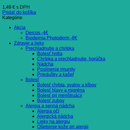
1,49
€
s DPH
Pridať do košíka
Kategórie
Akcia
Dercos -4€
Bioderma Photoderm -8€
Zdravie a lieky
Prechladnutie a chrípka
Bolesť hrdla
Chrípka a prechladnutie, horúčka
Nádcha
Posilnenie imunity
Priedušky a kašeľ
Bolesť
Bolesť chrbta, svalov a kĺbov
Bolesť hlavy a migréna
Bolesť pri menštruácii
Bolesť zubov
Alergia a senná nádcha
Alergia očí
Alergická nádcha
Lieky na alergiu
Ošetrenie kože pri alergii