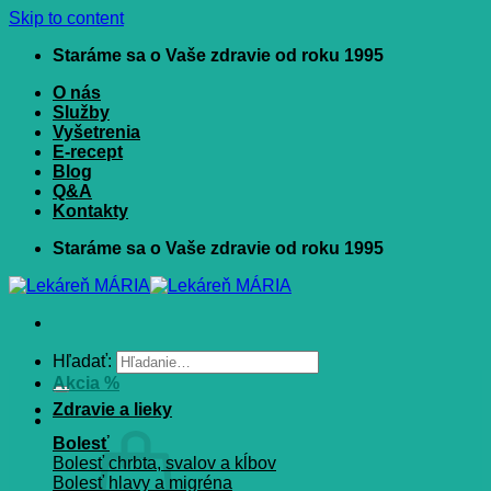
Skip to content
Staráme sa o Vaše zdravie od roku 1995
O nás
Služby
Vyšetrenia
E-recept
Blog
Q&A
Kontakty
Staráme sa o Vaše zdravie od roku 1995
Hľadať:
Akcia %
Zdravie a lieky
Bolesť
Bolesť chrbta, svalov a kĺbov
Bolesť hlavy a migréna