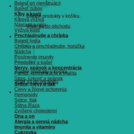
Bolesť pri menštruácii
Bolesť zubov
Kĺby a kosti
Žiadne produkty v košíku.
Kĺbová výživa
Náplasti a gély
Vrátiť sa do obchodu
Výživa kostí
Prechladnutie a chrípka
Košík
Bolesť hrdla
Chrípka a prechladnutie, horúčka
Nádcha
Posilnenie imunity
Priedušky a kašeľ
Nervy, spánok a koncentrácia
Žiadne produkty v košíku.
Pamät, koncentrácia a vitalita
Stres, úzkosť a spánok
Vrátiť sa do obchodu
Srdce, cievy a tlak
Cievy a žilové ochorenia
Hemoroidy
Srdce, tlak
Štítna žľaza
Zvýšený cholesterol
Ona a on
Alergia a senná nádcha
Imunita a vitamíny
Cukrovka