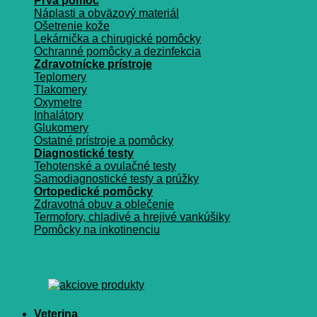
Prvá pomoc
Náplasti a obväzový materiál
Ošetrenie kože
Lekárnička a chirugické pomôcky
Ochranné pomôcky a dezinfekcia
Zdravotnícke prístroje
Teplomery
Tlakomery
Oxymetre
Inhalátory
Glukomery
Ostatné prístroje a pomôcky
Diagnostické testy
Tehotenské a ovulačné testy
Samodiagnostické testy a prúžky
Ortopedické pomôcky
Zdravotná obuv a oblečenie
Termofory, chladivé a hrejivé vankúšiky
Pomôcky na inkotinenciu
Veterina