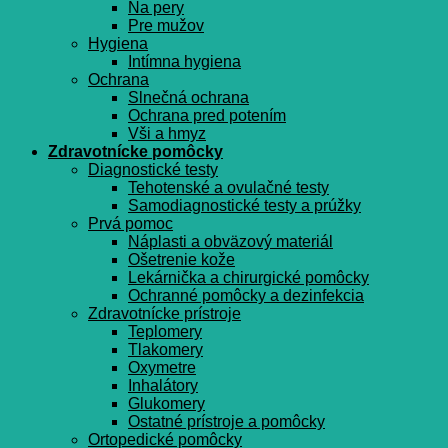
Na pery
Pre mužov
Hygiena
Intímna hygiena
Ochrana
Slnečná ochrana
Ochrana pred potením
Vši a hmyz
Zdravotnícke pomôcky
Diagnostické testy
Tehotenské a ovulačné testy
Samodiagnostické testy a prúžky
Prvá pomoc
Náplasti a obväzový materiál
Ošetrenie kože
Lekárnička a chirurgické pomôcky
Ochranné pomôcky a dezinfekcia
Zdravotnícke prístroje
Teplomery
Tlakomery
Oxymetre
Inhalátory
Glukomery
Ostatné prístroje a pomôcky
Ortopedické pomôcky