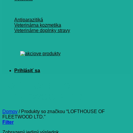
Antiparazitiká
Veterinárna kozmetika
Veterinárne doplnky stravy
LOFTHOUSE OF
FLEETWOOD LTD.
Domov
/
Produkty so značkou “LOFTHOUSE OF
FLEETWOOD LTD.”
Filter
Zobrazený jediný výsledok