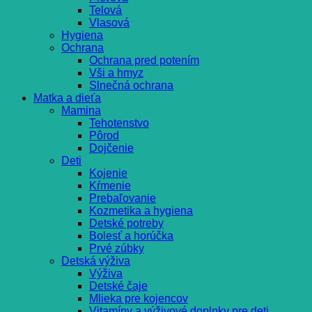
Telová
Vlasová
Hygiena
Ochrana
Ochrana pred potením
Vši a hmyz
Slnečná ochrana
Matka a dieťa
Mamina
Tehotenstvo
Pôrod
Dojčenie
Deti
Kojenie
Kŕmenie
Prebaľovanie
Kozmetika a hygiena
Detské potreby
Bolesť a horúčka
Prvé zúbky
Detská výživa
Výživa
Detské čaje
Mlieka pre kojencov
Vitamíny a výživové doplnky pre deti