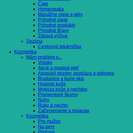
Čaje
Homeopatia
Masážne oleje a gély
Prírodné oleje
Prírodné produkty
Prírodné šťavy
Zdravá výživa
Sezóna
Cestovná lekárnička
Kozmetika
Mám problém s...
Vrásky
Akné a mastná pleť
Atopický ekzém, psoriáza a seborea
Bradavice a kurie oká
Hojenie kože
Mykóza kože a nechtov
Pigmentové škvrny
Nohy
Ruky a nechty
Začervenanie a rosacea
Kozmetika
Pre mužov
Na pery
Pleťová