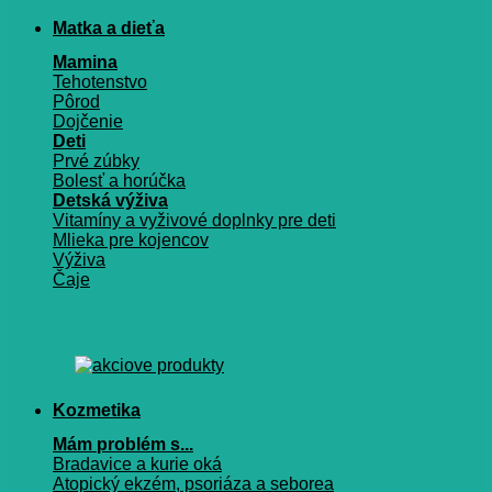
Matka a dieťa
Mamina
Tehotenstvo
Pôrod
Dojčenie
Deti
Prvé zúbky
Bolesť a horúčka
Detská výživa
Vitamíny a vyživové doplnky pre deti
Mlieka pre kojencov
Výživa
Čaje
Kozmetika
Mám problém s...
Bradavice a kurie oká
Atopický ekzém, psoriáza a seborea