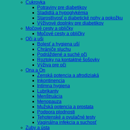
Cukrovka
Potraviny pre diabetikov
Sladidlá a hypoglykémia
Starostlivosť o diabetické nohy a pokožku
Výživové doplnky pre diabetikov
Močové cesty a obličky
Močové cesty a obličky
Oči a uši
Bolesť a hygiena uší
Chrániče sluchu
Podráždené a suché oči
Roztoky na kontaktné šošovky
Výživa pre oči
Ona a On
Ženská potencia a afrodiziaká
Inkontinencia
Intímna hygiena
Lubrikanty
Menštruácia
Menopauza
Mužská potencia a prostata
Podpora plodnosti
Tehotenské a ovulačné testy
Vaginálna infekcia a suchosť
Zuby a ústa