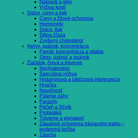
Náplasti a gély
Výživa kostí
Srdce, cievy a tlak
Cievy a žilové ochorenia
Hemoroidy
Srdce, tlak
Štítna žľaza
Zvýšený cholesterol
Nervy, spánok, koncentrácia
Pamät, koncentrácia a vitalita
Stres, úzkosť a spánok
Žalúdok, črevá a trávenie
Nechutenstvo
Špeciálna výživa
Histamínová a laktózová intolerancia
Hnačka
Nevoľnosť
Pálenie záhy
Parazity
Pečeň a žlčník
Probiotiká
Trávenie a plynatosť
Zápalové ochorenia tráviaceho traktu –
podporná liečba
Zápcha