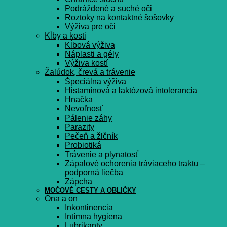
Podráždené a suché oči
Roztoky na kontaktné šošovky
Výživa pre oči
Kĺby a kosti
Kĺbová výživa
Náplasti a gély
Výživa kostí
Žalúdok, črevá a trávenie
Špeciálna výživa
Histamínová a laktózová intolerancia
Hnačka
Nevoľnosť
Pálenie záhy
Parazity
Pečeň a žlčník
Probiotiká
Trávenie a plynatosť
Zápalové ochorenia tráviaceho traktu –
podporná liečba
Zápcha
MOČOVÉ CESTY A OBLIČKY
Ona a on
Inkontinencia
Intímna hygiena
Lubrikanty