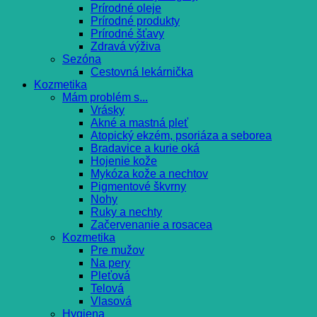
Prírodné oleje
Prírodné produkty
Prírodné šťavy
Zdravá výživa
Sezóna
Cestovná lekárnička
Kozmetika
Mám problém s...
Vrásky
Akné a mastná pleť
Atopický ekzém, psoriáza a seborea
Bradavice a kurie oká
Hojenie kože
Mykóza kože a nechtov
Pigmentové škvrny
Nohy
Ruky a nechty
Začervenanie a rosacea
Kozmetika
Pre mužov
Na pery
Pleťová
Telová
Vlasová
Hygiena