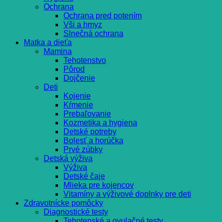
Ochrana
Ochrana pred potením
Vši a hmyz
Slnečná ochrana
Matka a dieťa
Mamina
Tehotenstvo
Pôrod
Dojčenie
Deti
Kojenie
Kŕmenie
Prebaľovanie
Kozmetika a hygiena
Detské potreby
Bolesť a horúčka
Prvé zúbky
Detská výživa
Výživa
Detské čaje
Mlieka pre kojencov
Vitamíny a výživové doplnky pre deti
Zdravotnícke pomôcky
Diagnostické testy
Tehotenské a ovulačné testy