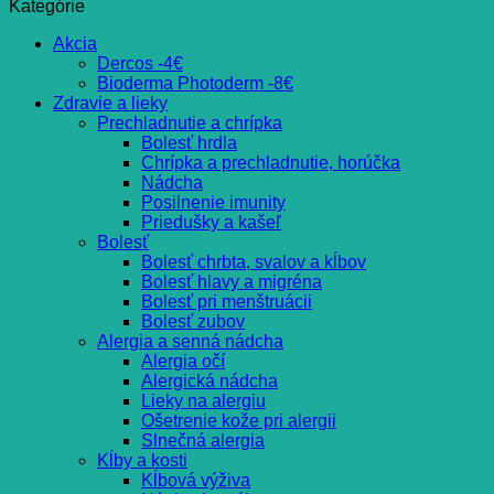
Kategórie
Akcia
Dercos -4€
Bioderma Photoderm -8€
Zdravie a lieky
Prechladnutie a chrípka
Bolesť hrdla
Chrípka a prechladnutie, horúčka
Nádcha
Posilnenie imunity
Priedušky a kašeľ
Bolesť
Bolesť chrbta, svalov a kĺbov
Bolesť hlavy a migréna
Bolesť pri menštruácii
Bolesť zubov
Alergia a senná nádcha
Alergia očí
Alergická nádcha
Lieky na alergiu
Ošetrenie kože pri alergii
Slnečná alergia
Kĺby a kosti
Kĺbová výživa