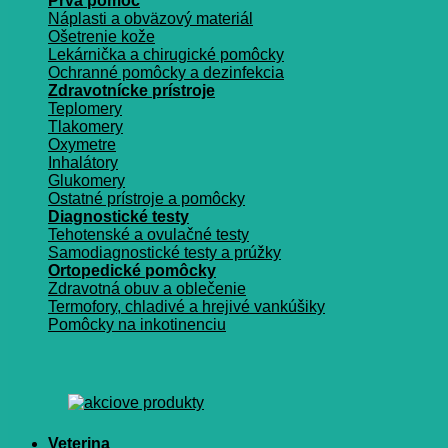
Prvá pomoc
Náplasti a obväzový materiál
Ošetrenie kože
Lekárnička a chirugické pomôcky
Ochranné pomôcky a dezinfekcia
Zdravotnícke prístroje
Teplomery
Tlakomery
Oxymetre
Inhalátory
Glukomery
Ostatné prístroje a pomôcky
Diagnostické testy
Tehotenské a ovulačné testy
Samodiagnostické testy a prúžky
Ortopedické pomôcky
Zdravotná obuv a oblečenie
Termofory, chladivé a hrejivé vankúšiky
Pomôcky na inkotinenciu
Veterina