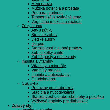
Menopauza
Mužská potencia a prostata
Podpora plodnosti
Tehotenské a ovulačné testy
Vaginálna infekcia a suchosť
Zuby a ústa
Afty a kútiky
Bielenie zubov
Detské zúbky
Herpes
Starostlivosť o zubné protézy
Zubné kefky a nite
Zubné pasty a ústne vody
Imunita a vitamíny
Vitamíny a minerály
Vitamíny pre deti
Imunita a antioxidanty
Chudokrvnosť
Cukrovka
Potraviny pre diabetikov
Sladidlá a hypoglykémia
Starostlivosť o diabetické nohy a pokožku
Výživové doplnky pre diabetikov
Zdravý štýl
Imunita a vitamíny