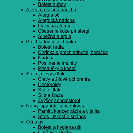
Bolesť zubov
Alergia a senná nádcha
Alergia očí
Alergická nádcha
Lieky na alergiu
Ošetrenie kože pri alergii
Slnečná alergia
Prechladnutie a chrípka
Bolesť hrdla
Chrípka a prechladnutie, horúčka
Nádcha
Posilnenie imunity
Priedušky a kašeľ
Srdce, cievy a tlak
Cievy a žilové ochorenia
Hemoroidy
Srdce, tlak
Štítna žľaza
Zvýšený cholesterol
Nervy, spánok, koncentrácia
Pamät, koncentrácia a vitalita
Stres, úzkosť a spánok
Oči a uši
Bolesť a hygiena uší
Chrániče sluchu