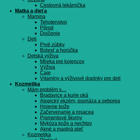
Cestovná lekárnička
Matka a dieťa
Mamina
Tehotenstvo
Pôrod
Dojčenie
Deti
Prvé zúbky
Bolesť a horúčka
Detská výživa
Mlieka pre kojencov
Výživa
Čaje
Vitamíny a výživové doplnky pre deti
Kozmetika
Mám problém s…
Bradavice a kurie oká
Atopický ekzém, psoriáza a seborea
Hojenie kože
Začervenanie a rosacea
Pigmentové škvrny
Mykóza kože a nechtov
Akné a mastná pleť
Kozmetika