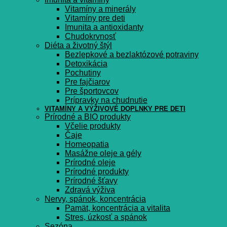
Vitamíny a minerály
Vitamíny pre deti
Imunita a antioxidanty
Chudokrvnosť
Diéta a životný štýl
Bezlepkové a bezlaktózové potraviny
Detoxikácia
Pochutiny
Pre fajčiarov
Pre športovcov
Prípravky na chudnutie
VITAMÍNY A VÝŽIVOVÉ DOPLNKY PRE DETI
Prírodné a BIO produkty
Včelie produkty
Čaje
Homeopatia
Masážne oleje a gély
Prírodné oleje
Prírodné produkty
Prírodné šťavy
Zdravá výživa
Nervy, spánok, koncentrácia
Pamät, koncentrácia a vitalita
Stres, úzkosť a spánok
Sezóna