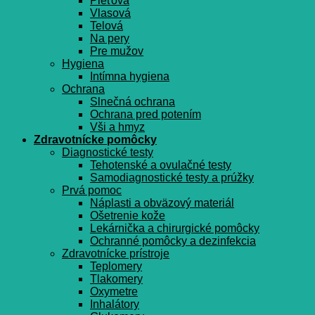
Pleťová
Vlasová
Telová
Na pery
Pre mužov
Hygiena
Intímna hygiena
Ochrana
Slnečná ochrana
Ochrana pred potením
Vši a hmyz
Zdravotnícke pomôcky
Diagnostické testy
Tehotenské a ovulačné testy
Samodiagnostické testy a prúžky
Prvá pomoc
Náplasti a obväzový materiál
Ošetrenie kože
Lekárnička a chirurgické pomôcky
Ochranné pomôcky a dezinfekcia
Zdravotnícke prístroje
Teplomery
Tlakomery
Oxymetre
Inhalátory