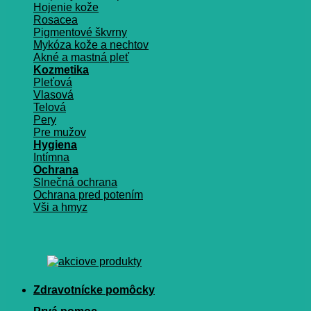
Hojenie kože
Rosacea
Pigmentové škvrny
Mykóza kože a nechtov
Akné a mastná pleť
Kozmetika
Pleťová
Vlasová
Telová
Pery
Pre mužov
Hygiena
Intímna
Ochrana
Slnečná ochrana
Ochrana pred potením
Vši a hmyz
Zdravotnícke pomôcky