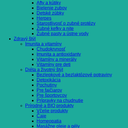
Afty a kútiky
Bielenie zubov
Detské zúbky
Herpes
Starostlivosť o zubné protézy
Zubné kefky a nite
Zubné pasty a ústne vody
Zdravý štýl
Imunita a vitamíny
Chudokrvnosť
Imunita a antioxidanty
Vitamíny a minerály
Vitamíny pre deti
Diéta a životný štýl
Bezlepkové a bezlaktózové potraviny
Detoxikácia
Pochutiny
Pre fajčiarov
Pre športovcov
Prípravky na chudnutie
Prírodné a BIO produkty
Včelie produkty
Čaje
Homeopatia
Masážne oleje a gély