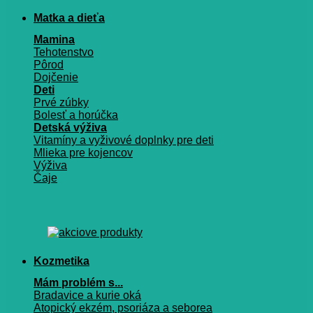
Matka a dieťa
Mamina
Tehotenstvo
Pôrod
Dojčenie
Deti
Prvé zúbky
Bolesť a horúčka
Detská výživa
Vitamíny a vyživové doplnky pre deti
Mlieka pre kojencov
Výživa
Čaje
Kozmetika
Mám problém s...
Bradavice a kurie oká
Atopický ekzém, psoriáza a seborea