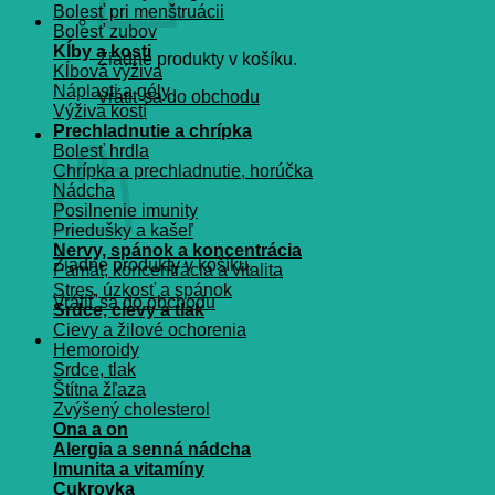
Bolesť pri menštruácii
Bolesť zubov
Kĺby a kosti
Žiadne produkty v košíku.
Kĺbová výživa
Náplasti a gély
Vrátiť sa do obchodu
Výživa kostí
Prechladnutie a chrípka
Košík
Bolesť hrdla
Chrípka a prechladnutie, horúčka
Nádcha
Posilnenie imunity
Priedušky a kašeľ
Nervy, spánok a koncentrácia
Žiadne produkty v košíku.
Pamät, koncentrácia a vitalita
Stres, úzkosť a spánok
Vrátiť sa do obchodu
Srdce, cievy a tlak
Cievy a žilové ochorenia
Hemoroidy
Srdce, tlak
Štítna žľaza
Zvýšený cholesterol
Ona a on
Alergia a senná nádcha
Imunita a vitamíny
Cukrovka