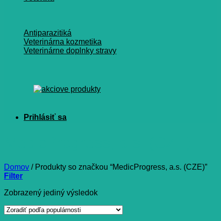
Antiparazitiká
Veterinárna kozmetika
Veterinárne doplnky stravy
MedicProgress, a.s. (CZE)
Domov
/
Produkty so značkou “MedicProgress, a.s. (CZE)”
Filter
Zobrazený jediný výsledok