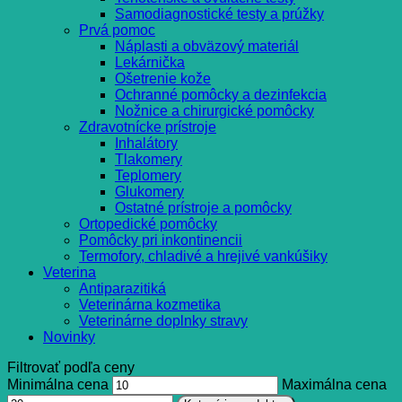
Samodiagnostické testy a prúžky
Prvá pomoc
Náplasti a obväzový materiál
Lekárnička
Ošetrenie kože
Ochranné pomôcky a dezinfekcia
Nožnice a chirurgické pomôcky
Zdravotnícke prístroje
Inhalátory
Tlakomery
Teplomery
Glukomery
Ostatné prístroje a pomôcky
Ortopedické pomôcky
Pomôcky pri inkontinencii
Termofory, chladivé a hrejivé vankúšiky
Veterina
Antiparazitiká
Veterinárna kozmetika
Veterinárne doplnky stravy
Novinky
Filtrovať podľa ceny
Minimálna cena
Maximálna cena