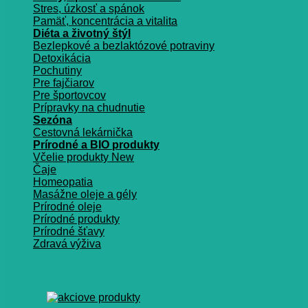
Stres, úzkosť a spánok
Pamäť, koncentrácia a vitalita
Diéta a životný štýl
Bezlepkové a bezlaktózové potraviny
Detoxikácia
Pochutiny
Pre fajčiarov
Pre športovcov
Prípravky na chudnutie
Sezóna
Cestovná lekárnička
Prírodné a BIO produkty
Včelie produkty
Čaje
Homeopatia
Masážne oleje a gély
Prírodné oleje
Prírodné produkty
Prírodné šťavy
Zdravá výživa