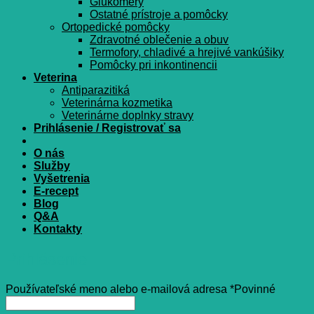
Glukomery
Ostatné prístroje a pomôcky
Ortopedické pomôcky
Zdravotné oblečenie a obuv
Termofory, chladivé a hrejivé vankúšiky
Pomôcky pri inkontinencii
Veterina
Antiparazitiká
Veterinárna kozmetika
Veterinárne doplnky stravy
Prihlásenie / Registrovať sa
O nás
Služby
Vyšetrenia
E-recept
Blog
Q&A
Kontakty
Prihlásenie
Používateľské meno alebo e-mailová adresa
*
Povinné