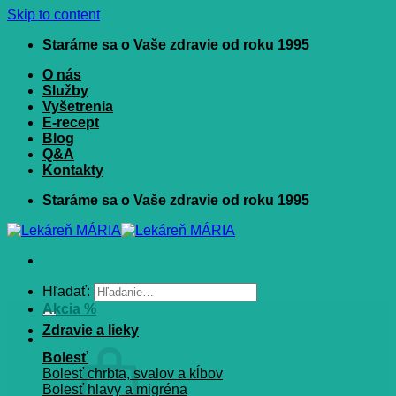
Skip to content
Staráme sa o Vaše zdravie od roku 1995
O nás
Služby
Vyšetrenia
E-recept
Blog
Q&A
Kontakty
Staráme sa o Vaše zdravie od roku 1995
Hľadať:
Akcia %
Zdravie a lieky
Bolesť
Bolesť chrbta, svalov a kĺbov
Bolesť hlavy a migréna