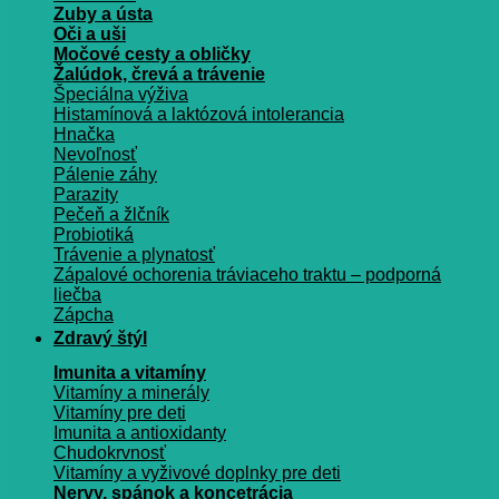
Zuby a ústa
Oči a uši
Močové cesty a obličky
Žalúdok, črevá a trávenie
Špeciálna výživa
Histamínová a laktózová intolerancia
Hnačka
Nevoľnosť
Pálenie záhy
Parazity
Pečeň a žlčník
Probiotiká
Trávenie a plynatosť
Zápalové ochorenia tráviaceho traktu – podporná
liečba
Zápcha
Zdravý štýl
Imunita a vitamíny
Vitamíny a minerály
Vitamíny pre deti
Imunita a antioxidanty
Chudokrvnosť
Vitamíny a vyživové doplnky pre deti
Nervy, spánok a koncetrácia