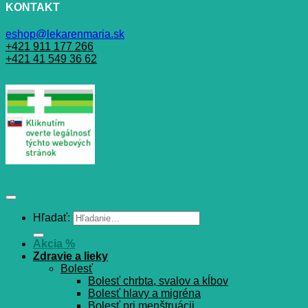
KONTAKT
eshop@lekarenmaria.sk
+421 911 177 266
+421 41 549 36 62
Hľadať:
Akcia %
Zdravie a lieky
Bolesť
Bolesť chrbta, svalov a kĺbov
Bolesť hlavy a migréna
Bolesť pri menštruácii