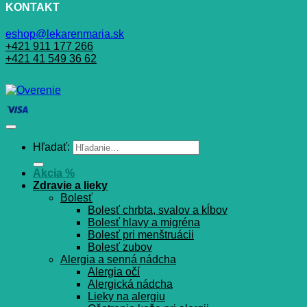
KONTAKT
eshop@lekarenmaria.sk
+421 911 177 266
+421 41 549 36 62
Hľadať:
Akcia %
Zdravie a lieky
Bolesť
Bolesť chrbta, svalov a kĺbov
Bolesť hlavy a migréna
Bolesť pri menštruácii
Bolesť zubov
Alergia a senná nádcha
Alergia očí
Alergická nádcha
Lieky na alergiu