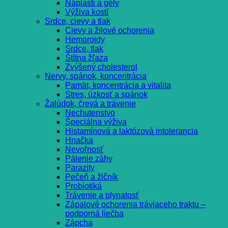
Náplasti a gély
Výživa kostí
Srdce, cievy a tlak
Cievy a žilové ochorenia
Hemoroidy
Srdce, tlak
Štítna žľaza
Zvýšený cholesterol
Nervy, spánok, koncentrácia
Pamät, koncentrácia a vitalita
Stres, úzkosť a spánok
Žalúdok, črevá a trávenie
Nechutenstvo
Špeciálna výživa
Histamínová a laktózová intolerancia
Hnačka
Nevoľnosť
Pálenie záhy
Parazity
Pečeň a žlčník
Probiotiká
Trávenie a plynatosť
Zápalové ochorenia tráviaceho traktu –
podporná liečba
Zápcha