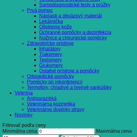
Samodiagnostické testy a prúžky
Prvá pomoc
Náplasti a obväzový materiál
Lekárnička
Ošetrenie kože
Ochranné pomôcky a dezinfekcia
Nožnice a chirurgické pomôcky
Zdravotnícke prístroje
Inhalátory
Tlakomery
Teplomery
Glukomery
Ostatné prístroje a pomôcky
Ortopedické pomôcky
Pomôcky pri inkontinencii
Termofory, chladivé a hrejivé vankúšiky
Veterina
Antiparazitiká
Veterinárna kozmetika
Veterinárne doplnky stravy
Novinky
Filtrovať podľa ceny
Minimálna cena
Maximálna cena