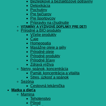
Bezlepkové a bezlaktózové potraviny
Detoxikácia
Pochutiny
Pre fajčiarov
Pre športovcov
Prípravky na chudnutie
VITAMÍNY A VÝŽIVOVÉ DOPLNKY PRE DETI
Prírodné a BIO produkty
Včelie produkty
Čaje
Homeopatia
Masážne oleje a gély
Prírodné oleje
Prírodné produkty
Prírodné šťavy
Zdravá výživa
Nervy, spánok, koncentrácia
Pamät, koncentrácia a vitalita
Stres, úzkosť a spánok
Sezóna
Cestovná lekárnička
Matka a dieťa
Mamina
Tehotenstvo
Pôrod