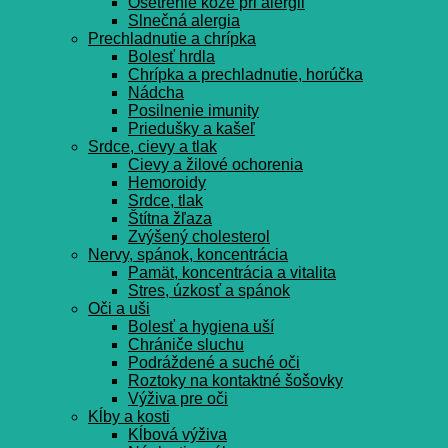
Ošetrenie kože pri alergii
Slnečná alergia
Prechladnutie a chrípka
Bolesť hrdla
Chrípka a prechladnutie, horúčka
Nádcha
Posilnenie imunity
Priedušky a kašeľ
Srdce, cievy a tlak
Cievy a žilové ochorenia
Hemoroidy
Srdce, tlak
Štítna žľaza
Zvýšený cholesterol
Nervy, spánok, koncentrácia
Pamät, koncentrácia a vitalita
Stres, úzkosť a spánok
Oči a uši
Bolesť a hygiena uší
Chrániče sluchu
Podráždené a suché oči
Roztoky na kontaktné šošovky
Výživa pre oči
Kĺby a kosti
Kĺbová výživa