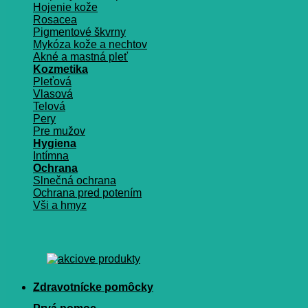
Hojenie kože
Rosacea
Pigmentové škvrny
Mykóza kože a nechtov
Akné a mastná pleť
Kozmetika
Pleťová
Vlasová
Telová
Pery
Pre mužov
Hygiena
Intímna
Ochrana
Slnečná ochrana
Ochrana pred potením
Vši a hmyz
Zdravotnícke pomôcky