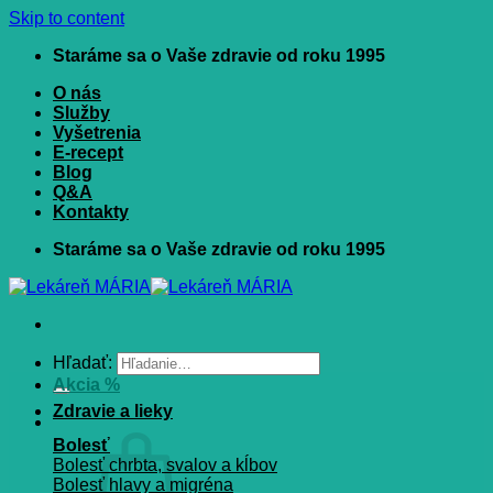
Skip to content
Staráme sa o Vaše zdravie od roku 1995
O nás
Služby
Vyšetrenia
E-recept
Blog
Q&A
Kontakty
Staráme sa o Vaše zdravie od roku 1995
Hľadať:
Akcia %
Zdravie a lieky
Bolesť
Bolesť chrbta, svalov a kĺbov
Bolesť hlavy a migréna