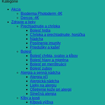
Kategórie
Akcia
Bioderma Photoderm -8€
Dercos -4€
Zdravie a lieky
Prechladnutie a chrípka
Bolesť hrdla
Chrípka a prechladnutie, horúčka
Nádcha
Posilnenie imunity
Priedušky a kašeľ
Bolesť
Bolesť chrbta, svalov a kĺbov
Bolesť hlavy a migréna
Bolesť pri menštruácii
Bolesť zubov
Alergia a senná nádcha
Alergia očí
Alergická nádcha
Lieky na alergiu
Ošetrenie kože pri alergii
Slnečná alergia
Kĺby a kosti
Kĺbová výživa