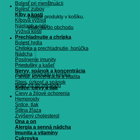
Bolesť pri menštruácii
Bolesť zubov
Kĺby a kosti
Žiadne produkty v košíku.
Kĺbová výživa
Náplasti a gély
Vrátiť sa do obchodu
Výživa kostí
Prechladnutie a chrípka
Košík
Bolesť hrdla
Chrípka a prechladnutie, horúčka
Nádcha
Posilnenie imunity
Priedušky a kašeľ
Nervy, spánok a koncentrácia
Žiadne produkty v košíku.
Pamät, koncentrácia a vitalita
Stres, úzkosť a spánok
Vrátiť sa do obchodu
Srdce, cievy a tlak
Cievy a žilové ochorenia
Hemoroidy
Srdce, tlak
Štítna žľaza
Zvýšený cholesterol
Ona a on
Alergia a senná nádcha
Imunita a vitamíny
Cukrovka