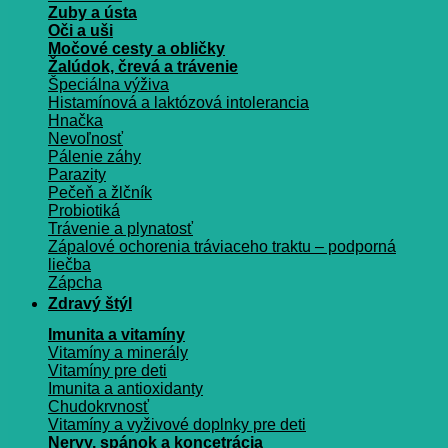
Zuby a ústa
Oči a uši
Močové cesty a obličky
Žalúdok, črevá a trávenie
Špeciálna výživa
Histamínová a laktózová intolerancia
Hnačka
Nevoľnosť
Pálenie záhy
Parazity
Pečeň a žlčník
Probiotiká
Trávenie a plynatosť
Zápalové ochorenia tráviaceho traktu – podporná
liečba
Zápcha
Zdravý štýl
Imunita a vitamíny
Vitamíny a minerály
Vitamíny pre deti
Imunita a antioxidanty
Chudokrvnosť
Vitamíny a vyživové doplnky pre deti
Nervy, spánok a koncetrácia