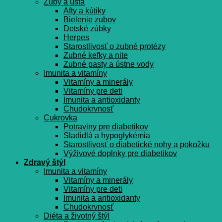
Zuby a ústa
Afty a kútiky
Bielenie zubov
Detské zúbky
Herpes
Starostlivosť o zubné protézy
Zubné kefky a nite
Zubné pasty a ústne vody
Imunita a vitamíny
Vitamíny a minerály
Vitamíny pre deti
Imunita a antioxidanty
Chudokrvnosť
Cukrovka
Potraviny pre diabetikov
Sladidlá a hypoglykémia
Starostlivosť o diabetické nohy a pokožku
Výživové doplnky pre diabetikov
Zdravý štýl
Imunita a vitamíny
Vitamíny a minerály
Vitamíny pre deti
Imunita a antioxidanty
Chudokrvnosť
Diéta a životný štýl