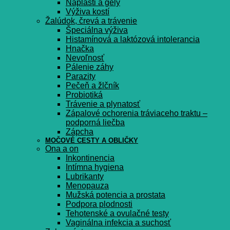
Náplasti a gély
Výživa kostí
Žalúdok, črevá a trávenie
Špeciálna výživa
Histamínová a laktózová intolerancia
Hnačka
Nevoľnosť
Pálenie záhy
Parazity
Pečeň a žlčník
Probiotiká
Trávenie a plynatosť
Zápalové ochorenia tráviaceho traktu –
podporná liečba
Zápcha
MOČOVÉ CESTY A OBLIČKY
Ona a on
Inkontinencia
Intímna hygiena
Lubrikanty
Menopauza
Mužská potencia a prostata
Podpora plodnosti
Tehotenské a ovulačné testy
Vaginálna infekcia a suchosť