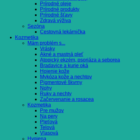
Prírodné oleje
Prírodné produkty
Prírodné šťavy
Zdravá výživa
Sezóna
Cestovná lekárnička
Kozmetika
Mám problém s...
Vrásky
Akné a mastná pleť
Atopický ekzém, psoriáza a seborea
Bradavice a kurie oká
Hojenie kože
Mykóza kože a nechtov
Pigmentové škvrny
Nohy
Ruky a nechty
Začervenanie a rosacea
Kozmetika
Pre mužov
Na pery
Pleťová
Telová
Vlasová
Hygiena