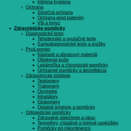
Intímna hygiena
Ochrana
Slnečná ochrana
Ochrana pred potením
Vši a hmyz
Zdravotnícke pomôcky
Diagnostické testy
Tehotenské a ovulačné testy
Samodiagnostické testy a prúžky
Prvá pomoc
Náplasti a obväzový materiál
Ošetrenie kože
Lekárnička a chirurgické pomôcky
Ochranné pomôcky a dezinfekcia
Zdravotnícke prístroje
Teplomery
Tlakomery
Oxymetre
Inhalátory
Glukomery
Ostatné prístroje a pomôcky
Ortopedické pomôcky
Zdravotné oblečenie a obuv
Termofory, chladivé a hrejivé vankúšiky
Pomôcky pri inkontinencii