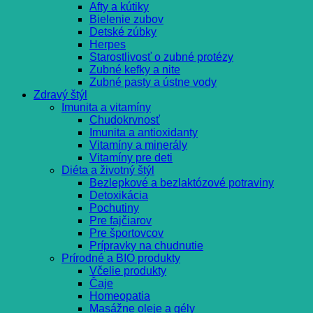
Afty a kútiky
Bielenie zubov
Detské zúbky
Herpes
Starostlivosť o zubné protézy
Zubné kefky a nite
Zubné pasty a ústne vody
Zdravý štýl
Imunita a vitamíny
Chudokrvnosť
Imunita a antioxidanty
Vitamíny a minerály
Vitamíny pre deti
Diéta a životný štýl
Bezlepkové a bezlaktózové potraviny
Detoxikácia
Pochutiny
Pre fajčiarov
Pre športovcov
Prípravky na chudnutie
Prírodné a BIO produkty
Včelie produkty
Čaje
Homeopatia
Masážne oleje a gély