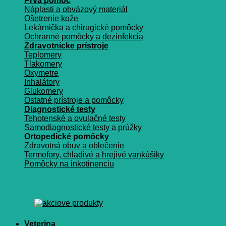
Prvá pomoc
Náplasti a obväzový materiál
Ošetrenie kože
Lekárnička a chirugické pomôcky
Ochranné pomôcky a dezinfekcia
Zdravotnícke prístroje
Teplomery
Tlakomery
Oxymetre
Inhalátory
Glukomery
Ostatné prístroje a pomôcky
Diagnostické testy
Tehotenské a ovulačné testy
Samodiagnostické testy a prúžky
Ortopedické pomôcky
Zdravotná obuv a oblečenie
Termofory, chladivé a hrejivé vankúšiky
Pomôcky na inkotinenciu
Veterina