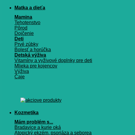
Matka a dieťa
Mamina
Tehotenstvo
Pôrod
Dojčenie
Deti
Prvé zúbky
Bolesť a horúčka
Detská výživa
Vitamíny a vyživové doplnky pre deti
Mlieka pre kojencov
Výživa
Čaje
Kozmetika
Mám problém s...
Bradavice a kurie oká
Atopický ekzém, psoriáza a seborea