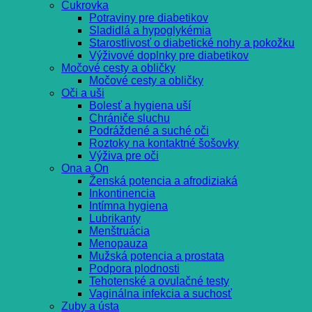
Cukrovka
Potraviny pre diabetikov
Sladidlá a hypoglykémia
Starostlivosť o diabetické nohy a pokožku
Výživové doplnky pre diabetikov
Močové cesty a obličky
Močové cesty a obličky
Oči a uši
Bolesť a hygiena uší
Chrániče sluchu
Podráždené a suché oči
Roztoky na kontaktné šošovky
Výživa pre oči
Ona a On
Ženská potencia a afrodiziaká
Inkontinencia
Intímna hygiena
Lubrikanty
Menštruácia
Menopauza
Mužská potencia a prostata
Podpora plodnosti
Tehotenské a ovulačné testy
Vaginálna infekcia a suchosť
Zuby a ústa