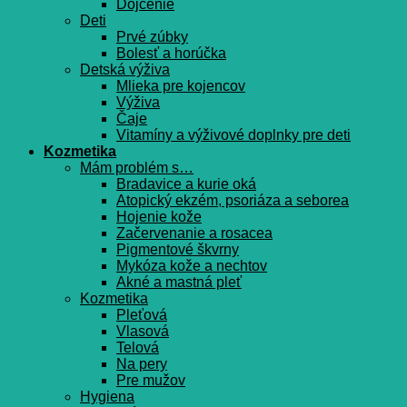
Dojčenie
Deti
Prvé zúbky
Bolesť a horúčka
Detská výživa
Mlieka pre kojencov
Výživa
Čaje
Vitamíny a výživové doplnky pre deti
Kozmetika
Mám problém s…
Bradavice a kurie oká
Atopický ekzém, psoriáza a seborea
Hojenie kože
Začervenanie a rosacea
Pigmentové škvrny
Mykóza kože a nechtov
Akné a mastná pleť
Kozmetika
Pleťová
Vlasová
Telová
Na pery
Pre mužov
Hygiena