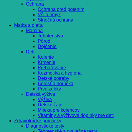
Ochrana
Ochrana pred potením
Vši a hmyz
Slnečná ochrana
Matka a dieťa
Mamina
Tehotenstvo
Pôrod
Dojčenie
Deti
Kojenie
Kŕmenie
Prebaľovanie
Kozmetika a hygiena
Detské potreby
Bolesť a horúčka
Prvé zúbky
Detská výživa
Výživa
Detské čaje
Mlieka pre kojencov
Vitamíny a výživové doplnky pre deti
Zdravotnícke pomôcky
Diagnostické testy
Tehotenské a ovulačné testy