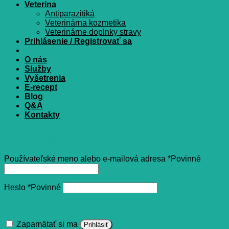
Veterina
Antiparazitiká
Veterinárna kozmetika
Veterinárne doplnky stravy
Prihlásenie / Registrovať sa
O nás
Služby
Vyšetrenia
E-recept
Blog
Q&A
Kontakty
Prihlásenie
Používateľské meno alebo e-mailová adresa
*
Povinné
Heslo
*
Povinné
Zapamätať si ma
Prihlásiť