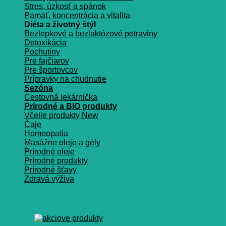
Stres, úzkosť a spánok
Pamäť, koncentrácia a vitalita
Diéta a životný štýl
Bezlepkové a bezlaktózové potraviny
Detoxikácia
Pochutiny
Pre fajčiarov
Pre športovcov
Prípravky na chudnutie
Sezóna
Cestovná lekárnička
Prírodné a BIO produkty
Včelie produkty
Čaje
Homeopatia
Masážne oleje a gély
Prírodné oleje
Prírodné produkty
Prírodné šťavy
Zdravá výživa