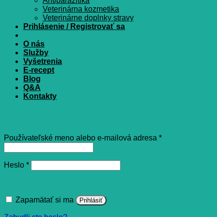
Antiparazitiká
Veterinárna kozmetika
Veterinárne doplnky stravy
Prihlásenie / Registrovať sa
O nás
Služby
Vyšetrenia
E-recept
Blog
Q&A
Kontakty
Prihlásenie
Povinné
Používateľské meno alebo e-mailová adresa
*
Povinné
Heslo
*
Zapamätať si ma
Prihlásiť