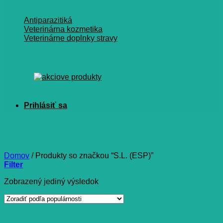
Antiparazitiká
Veterinárna kozmetika
Veterinárne doplnky stravy
S.L. (ESP)
Domov
/
Produkty so značkou “S.L. (ESP)”
Filter
Zobrazený jediný výsledok