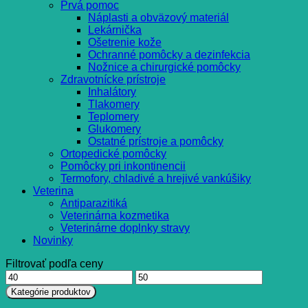
Prvá pomoc
Náplasti a obväzový materiál
Lekárnička
Ošetrenie kože
Ochranné pomôcky a dezinfekcia
Nožnice a chirurgické pomôcky
Zdravotnícke prístroje
Inhalátory
Tlakomery
Teplomery
Glukomery
Ostatné prístroje a pomôcky
Ortopedické pomôcky
Pomôcky pri inkontinencii
Termofory, chladivé a hrejivé vankúšiky
Veterina
Antiparazitiká
Veterinárna kozmetika
Veterinárne doplnky stravy
Novinky
Filtrovať podľa ceny
Minimálna
Maximálna
cena
cena
Kategórie produktov