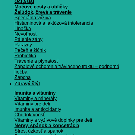
Oči a uši
Močové cesty a obličky
Žalúdok, črevá a trávenie
Špeciálna výživa
Histamínová a laktózová intolerancia
Hnačka
Nevoľnosť
Pálenie záhy
Parazity
Pečeň a žlčník
Probiotiká
Trávenie a plynatosť
Zápalové ochorenia tráviaceho traktu – podporná
liečba
Zápcha
Zdravý štýl
Imunita a vitamíny
Vitamíny a minerály
Vitamíny pre deti
Imunita a antioxidanty
Chudokrvnosť
Vitamíny a vyživové doplnky pre deti
Nervy, spánok a koncetrácia
Stres, úzkosť a spánok