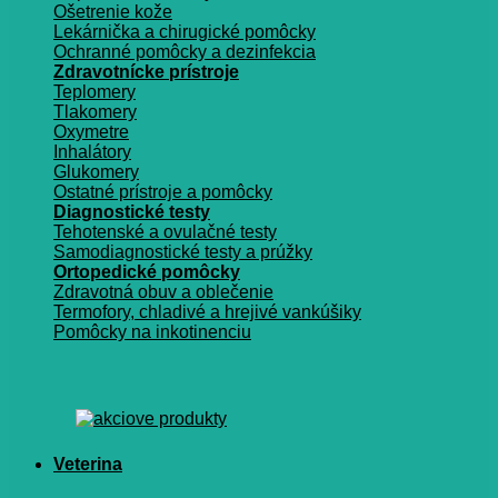
Ošetrenie kože
Lekárnička a chirugické pomôcky
Ochranné pomôcky a dezinfekcia
Zdravotnícke prístroje
Teplomery
Tlakomery
Oxymetre
Inhalátory
Glukomery
Ostatné prístroje a pomôcky
Diagnostické testy
Tehotenské a ovulačné testy
Samodiagnostické testy a prúžky
Ortopedické pomôcky
Zdravotná obuv a oblečenie
Termofory, chladivé a hrejivé vankúšiky
Pomôcky na inkotinenciu
Veterina