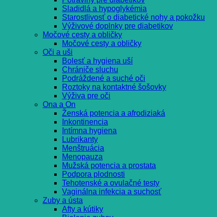
Sladidlá a hypoglykémia
Starostlivosť o diabetické nohy a pokožku
Výživové doplnky pre diabetikov
Močové cesty a obličky
Močové cesty a obličky
Oči a uši
Bolesť a hygiena uší
Chrániče sluchu
Podráždené a suché oči
Roztoky na kontaktné šošovky
Výživa pre oči
Ona a On
Ženská potencia a afrodiziaká
Inkontinencia
Intímna hygiena
Lubrikanty
Menštruácia
Menopauza
Mužská potencia a prostata
Podpora plodnosti
Tehotenské a ovulačné testy
Vaginálna infekcia a suchosť
Zuby a ústa
Afty a kútiky