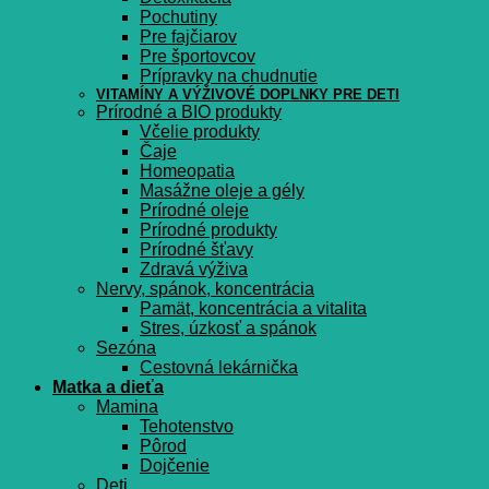
Pochutiny
Pre fajčiarov
Pre športovcov
Prípravky na chudnutie
VITAMÍNY A VÝŽIVOVÉ DOPLNKY PRE DETI
Prírodné a BIO produkty
Včelie produkty
Čaje
Homeopatia
Masážne oleje a gély
Prírodné oleje
Prírodné produkty
Prírodné šťavy
Zdravá výživa
Nervy, spánok, koncentrácia
Pamät, koncentrácia a vitalita
Stres, úzkosť a spánok
Sezóna
Cestovná lekárnička
Matka a dieťa
Mamina
Tehotenstvo
Pôrod
Dojčenie
Deti