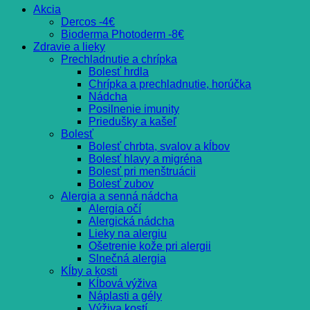
Akcia
Dercos -4€
Bioderma Photoderm -8€
Zdravie a lieky
Prechladnutie a chrípka
Bolesť hrdla
Chrípka a prechladnutie, horúčka
Nádcha
Posilnenie imunity
Priedušky a kašeľ
Bolesť
Bolesť chrbta, svalov a kĺbov
Bolesť hlavy a migréna
Bolesť pri menštruácii
Bolesť zubov
Alergia a senná nádcha
Alergia očí
Alergická nádcha
Lieky na alergiu
Ošetrenie kože pri alergii
Slnečná alergia
Kĺby a kosti
Kĺbová výživa
Náplasti a gély
Výživa kostí