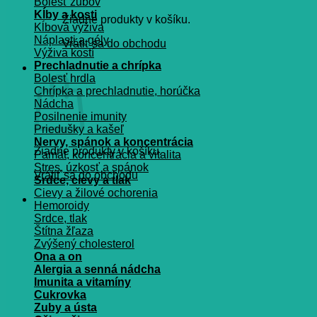
Bolesť zubov
Kĺby a kosti
Žiadne produkty v košíku.
Kĺbová výživa
Náplasti a gély
Vrátiť sa do obchodu
Výživa kostí
Prechladnutie a chrípka
Košík
Bolesť hrdla
Chrípka a prechladnutie, horúčka
Nádcha
Posilnenie imunity
Priedušky a kašeľ
Nervy, spánok a koncentrácia
Žiadne produkty v košíku.
Pamät, koncentrácia a vitalita
Stres, úzkosť a spánok
Vrátiť sa do obchodu
Srdce, cievy a tlak
Cievy a žilové ochorenia
Hemoroidy
Srdce, tlak
Štítna žľaza
Zvýšený cholesterol
Ona a on
Alergia a senná nádcha
Imunita a vitamíny
Cukrovka
Zuby a ústa