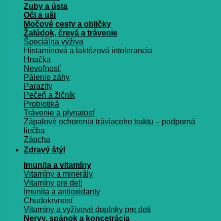
Zuby a ústa
Oči a uši
Močové cesty a obličky
Žalúdok, črevá a trávenie
Špeciálna výživa
Histamínová a laktózová intolerancia
Hnačka
Nevoľnosť
Pálenie záhy
Parazity
Pečeň a žlčník
Probiotiká
Trávenie a plynatosť
Zápalové ochorenia tráviaceho traktu – podporná
liečba
Zápcha
Zdravý štýl
Imunita a vitamíny
Vitamíny a minerály
Vitamíny pre deti
Imunita a antioxidanty
Chudokrvnosť
Vitamíny a vyživové doplnky pre deti
Nervy, spánok a koncetrácia