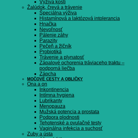
Výživa kostí
Žalúdok, črevá a trávenie
Špeciálna výživa
Histamínová a laktózová intolerancia
Hnačka
Nevoľnosť
Pálenie záhy
Parazity
Pečeň a žlčník
Probiotiká
Trávenie a plynatosť
Zápalové ochorenia tráviaceho traktu –
podporná liečba
Zápcha
MOČOVÉ CESTY A OBLIČKY
Ona a on
Inkontinencia
Intímna hygiena
Lubrikanty
Menopauza
Mužská potencia a prostata
Podpora plodnosti
Tehotenské a ovulačné testy
Vaginálna infekcia a suchosť
Zuby a ústa