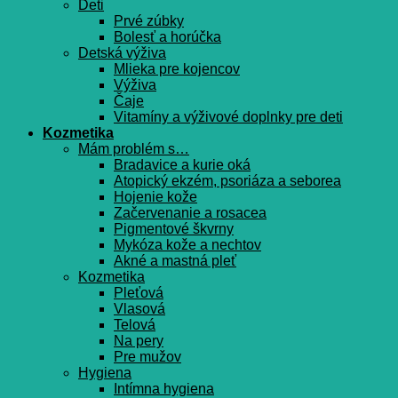
Deti
Prvé zúbky
Bolesť a horúčka
Detská výživa
Mlieka pre kojencov
Výživa
Čaje
Vitamíny a výživové doplnky pre deti
Kozmetika
Mám problém s…
Bradavice a kurie oká
Atopický ekzém, psoriáza a seborea
Hojenie kože
Začervenanie a rosacea
Pigmentové škvrny
Mykóza kože a nechtov
Akné a mastná pleť
Kozmetika
Pleťová
Vlasová
Telová
Na pery
Pre mužov
Hygiena
Intímna hygiena