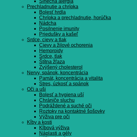
Slnečná alergia
Prechladnutie a chrípka
Bolesť hrdla
Chrípka a prechladnutie, horúčka
Nádcha
Posilnenie imunity
Priedušky a kašeľ
Srdce, cievy a tlak
Cievy a žilové ochorenia
Hemoroidy
Srdce, tlak
Štítna žľaza
Zvýšený cholesterol
Nervy, spánok, koncentrácia
Pamät, koncentrácia a vitalita
Stres, úzkosť a spánok
Oči a uši
Bolesť a hygiena uší
Chrániče sluchu
Podráždené a suché oči
Roztoky na kontaktné šošovky
Výživa pre oči
Kĺby a kosti
Kĺbová výživa
Náplasti a gély