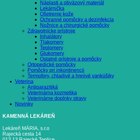
Náplasti a obväzový materiál
Lekárnička
Ošetrenie kože
Ochranné pomôcky a dezinfekcia
Nožnice a chirurgické pomôcky
Zdravotnícke prístroje
Inhalátory
Tlakomery
Teplomery
Glukomery
Ostatné prístroje a pomôcky
Ortopedické pomôcky
Pomôcky pri inkontinencii
Termofory, chladivé a hrejivé vankúšiky
Veterina
Antiparazitiká
Veterinárna kozmetika
Veterinárne doplnky stravy
Novinky
KAMENNÁ LEKÁREŇ
Lekáreň MÁRIA, s.r.o
Rajecká cesta 14
013 13 Rajecké Teplice