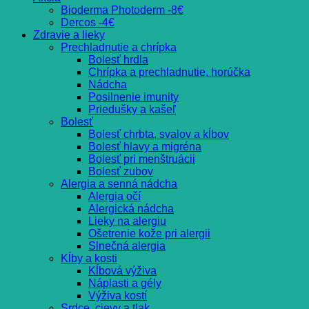
Bioderma Photoderm -8€
Dercos -4€
Zdravie a lieky
Prechladnutie a chrípka
Bolesť hrdla
Chrípka a prechladnutie, horúčka
Nádcha
Posilnenie imunity
Priedušky a kašeľ
Bolesť
Bolesť chrbta, svalov a kĺbov
Bolesť hlavy a migréna
Bolesť pri menštruácii
Bolesť zubov
Alergia a senná nádcha
Alergia očí
Alergická nádcha
Lieky na alergiu
Ošetrenie kože pri alergii
Slnečná alergia
Kĺby a kosti
Kĺbová výživa
Náplasti a gély
Výživa kostí
Srdce, cievy a tlak