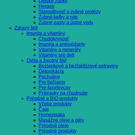
Detské zúbky
Herpes
Starostlivosť o zubné protézy
Zubné kefky a nite
Zubné pasty a ústne vody
Zdravý štýl
Imunita a vitamíny
Chudokrvnosť
Imunita a antioxidanty
Vitamíny a minerály
Vitamíny pre deti
Diéta a životný štýl
Bezlepkové a bezlaktózové potraviny
Detoxikácia
Pochutiny
Pre fajčiarov
Pre športovcov
Prípravky na chudnutie
Prírodné a BIO produkty
Včelie produkty
Čaje
Homeopatia
Masážne oleje a gély
Prírodné oleje
Prírodné produkty