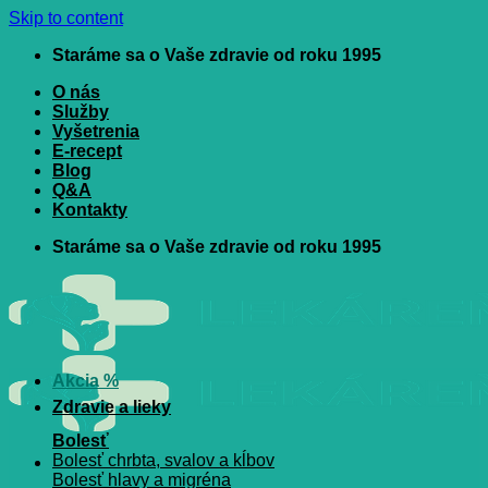
Skip to content
Staráme sa o Vaše zdravie od roku 1995
O nás
Služby
Vyšetrenia
E-recept
Blog
Q&A
Kontakty
Staráme sa o Vaše zdravie od roku 1995
Akcia %
Zdravie a lieky
Bolesť
Bolesť chrbta, svalov a kĺbov
Bolesť hlavy a migréna