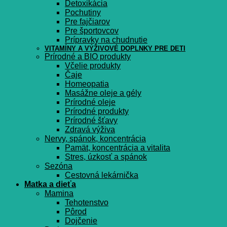
Detoxikácia
Pochutiny
Pre fajčiarov
Pre športovcov
Prípravky na chudnutie
VITAMÍNY A VÝŽIVOVÉ DOPLNKY PRE DETI
Prírodné a BIO produkty
Včelie produkty
Čaje
Homeopatia
Masážne oleje a gély
Prírodné oleje
Prírodné produkty
Prírodné šťavy
Zdravá výživa
Nervy, spánok, koncentrácia
Pamät, koncentrácia a vitalita
Stres, úzkosť a spánok
Sezóna
Cestovná lekárnička
Matka a dieťa
Mamina
Tehotenstvo
Pôrod
Dojčenie