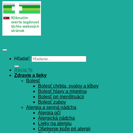
Hľadať:
Akcia %
Zdravie a lieky
Bolesť
Bolesť chrbta, svalov a kĺbov
Bolesť hlavy a migréna
Bolesť pri menštruácii
Bolesť zubov
Alergia a senná nádcha
Alergia očí
Alergická nádcha
Lieky na alergiu
Ošetrenie kože pri alergii