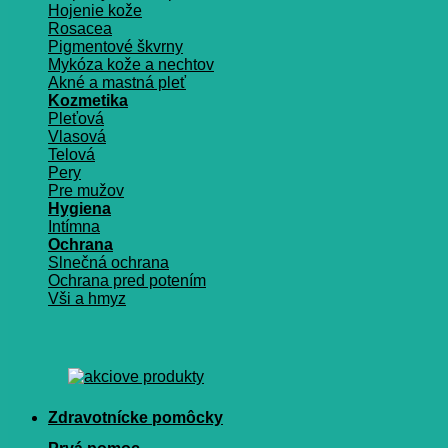
Hojenie kože
Rosacea
Pigmentové škvrny
Mykóza kože a nechtov
Akné a mastná pleť
Kozmetika
Pleťová
Vlasová
Telová
Pery
Pre mužov
Hygiena
Intímna
Ochrana
Slnečná ochrana
Ochrana pred potením
Vši a hmyz
Zdravotnícke pomôcky