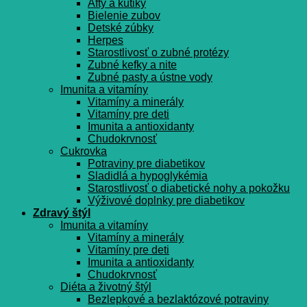
Afty a kútiky
Bielenie zubov
Detské zúbky
Herpes
Starostlivosť o zubné protézy
Zubné kefky a nite
Zubné pasty a ústne vody
Imunita a vitamíny
Vitamíny a minerály
Vitamíny pre deti
Imunita a antioxidanty
Chudokrvnosť
Cukrovka
Potraviny pre diabetikov
Sladidlá a hypoglykémia
Starostlivosť o diabetické nohy a pokožku
Výživové doplnky pre diabetikov
Zdravý štýl
Imunita a vitamíny
Vitamíny a minerály
Vitamíny pre deti
Imunita a antioxidanty
Chudokrvnosť
Diéta a životný štýl
Bezlepkové a bezlaktózové potraviny