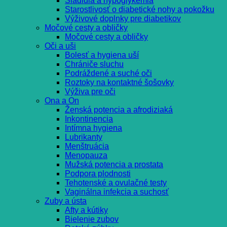
Sladidlá a hypoglykémia
Starostlivosť o diabetické nohy a pokožku
Výživové doplnky pre diabetikov
Močové cesty a obličky
Močové cesty a obličky
Oči a uši
Bolesť a hygiena uší
Chrániče sluchu
Podráždené a suché oči
Roztoky na kontaktné šošovky
Výživa pre oči
Ona a On
Ženská potencia a afrodiziaká
Inkontinencia
Intímna hygiena
Lubrikanty
Menštruácia
Menopauza
Mužská potencia a prostata
Podpora plodnosti
Tehotenské a ovulačné testy
Vaginálna infekcia a suchosť
Zuby a ústa
Afty a kútiky
Bielenie zubov