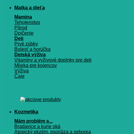
Matka a dieťa
Mamina
Tehotenstvo
Pôrod
Dojčenie
Deti
Prvé zúbky
Bolesť a horúčka
Detská výživa
Vitamíny a vyživové doplnky pre deti
Mlieka pre kojencov
Výživa
Čaje
Kozmetika
Mám problém s...
Bradavice a kurie oká
Atopický ekzém, psoriáza a seborea