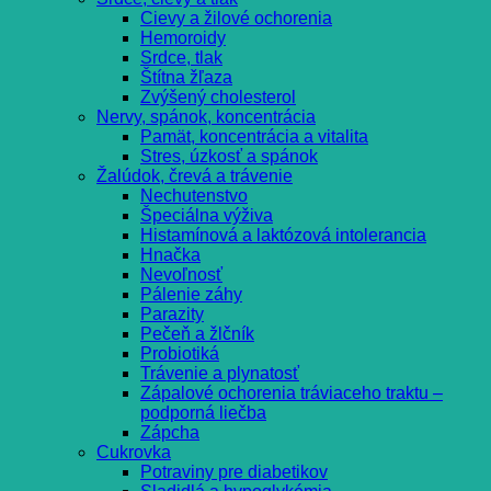
Cievy a žilové ochorenia
Hemoroidy
Srdce, tlak
Štítna žľaza
Zvýšený cholesterol
Nervy, spánok, koncentrácia
Pamät, koncentrácia a vitalita
Stres, úzkosť a spánok
Žalúdok, črevá a trávenie
Nechutenstvo
Špeciálna výživa
Histamínová a laktózová intolerancia
Hnačka
Nevoľnosť
Pálenie záhy
Parazity
Pečeň a žlčník
Probiotiká
Trávenie a plynatosť
Zápalové ochorenia tráviaceho traktu –
podporná liečba
Zápcha
Cukrovka
Potraviny pre diabetikov