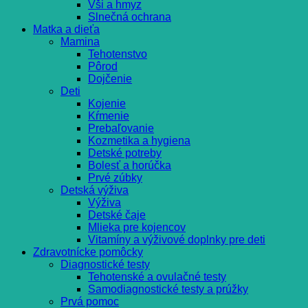
Vši a hmyz
Slnečná ochrana
Matka a dieťa
Mamina
Tehotenstvo
Pôrod
Dojčenie
Deti
Kojenie
Kŕmenie
Prebaľovanie
Kozmetika a hygiena
Detské potreby
Bolesť a horúčka
Prvé zúbky
Detská výživa
Výživa
Detské čaje
Mlieka pre kojencov
Vitamíny a výživové doplnky pre deti
Zdravotnícke pomôcky
Diagnostické testy
Tehotenské a ovulačné testy
Samodiagnostické testy a prúžky
Prvá pomoc