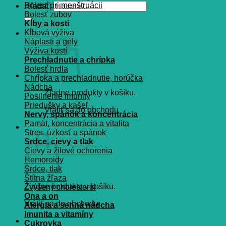
Bolesť pri menštruácii
Hľadať:
Bolesť zubov
Kĺby a kosti
Kĺbová výživa
Náplasti a gély
Výživa kostí
Prechladnutie a chrípka
Bolesť hrdla
Chrípka a prechladnutie, horúčka
Nádcha
Žiadne produkty v košíku.
Posilnenie imunity
Priedušky a kašeľ
Vrátiť sa do obchodu
Nervy, spánok a koncentrácia
Pamät, koncentrácia a vitalita
Košík
Stres, úzkosť a spánok
Srdce, cievy a tlak
Cievy a žilové ochorenia
Hemoroidy
Srdce, tlak
Štítna žľaza
Žiadne produkty v košíku.
Zvýšený cholesterol
Ona a on
Vrátiť sa do obchodu
Alergia a senná nádcha
Imunita a vitamíny
Cukrovka