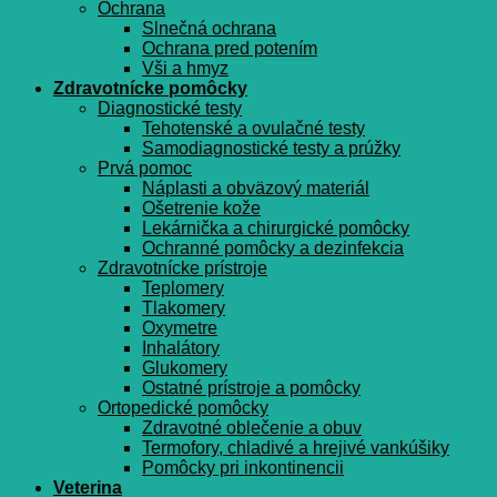
Ochrana
Slnečná ochrana
Ochrana pred potením
Vši a hmyz
Zdravotnícke pomôcky
Diagnostické testy
Tehotenské a ovulačné testy
Samodiagnostické testy a prúžky
Prvá pomoc
Náplasti a obväzový materiál
Ošetrenie kože
Lekárnička a chirurgické pomôcky
Ochranné pomôcky a dezinfekcia
Zdravotnícke prístroje
Teplomery
Tlakomery
Oxymetre
Inhalátory
Glukomery
Ostatné prístroje a pomôcky
Ortopedické pomôcky
Zdravotné oblečenie a obuv
Termofory, chladivé a hrejivé vankúšiky
Pomôcky pri inkontinencii
Veterina