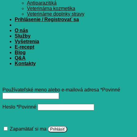
Antiparazitiká
Veterinárna kozmetika
Veterinárne doplnky stravy
Prihlásenie / Registrovať sa
O nás
Služby
Vyšetrenia
E-recept
Blog
Q&A
Kontakty
Prihlásenie
Používateľské meno alebo e-mailová adresa
*
Povinné
Heslo
*
Povinné
Zapamätať si ma
Prihlásiť