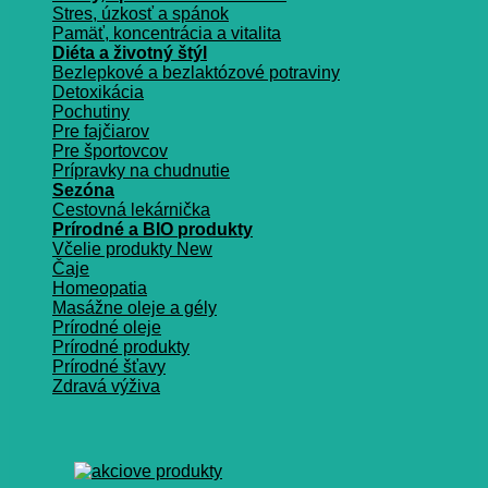
Stres, úzkosť a spánok
Pamäť, koncentrácia a vitalita
Diéta a životný štýl
Bezlepkové a bezlaktózové potraviny
Detoxikácia
Pochutiny
Pre fajčiarov
Pre športovcov
Prípravky na chudnutie
Sezóna
Cestovná lekárnička
Prírodné a BIO produkty
Včelie produkty
Čaje
Homeopatia
Masážne oleje a gély
Prírodné oleje
Prírodné produkty
Prírodné šťavy
Zdravá výživa