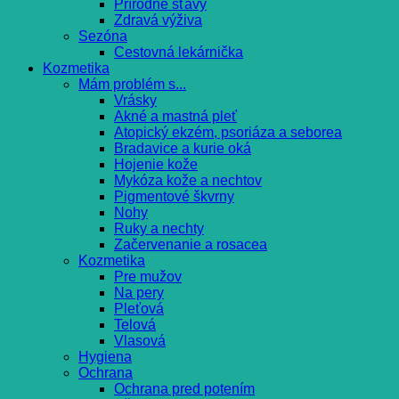
Prírodné šťavy
Zdravá výživa
Sezóna
Cestovná lekárnička
Kozmetika
Mám problém s...
Vrásky
Akné a mastná pleť
Atopický ekzém, psoriáza a seborea
Bradavice a kurie oká
Hojenie kože
Mykóza kože a nechtov
Pigmentové škvrny
Nohy
Ruky a nechty
Začervenanie a rosacea
Kozmetika
Pre mužov
Na pery
Pleťová
Telová
Vlasová
Hygiena
Ochrana
Ochrana pred potením