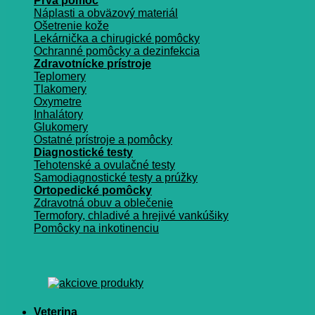
Prvá pomoc
Náplasti a obväzový materiál
Ošetrenie kože
Lekárnička a chirugické pomôcky
Ochranné pomôcky a dezinfekcia
Zdravotnícke prístroje
Teplomery
Tlakomery
Oxymetre
Inhalátory
Glukomery
Ostatné prístroje a pomôcky
Diagnostické testy
Tehotenské a ovulačné testy
Samodiagnostické testy a prúžky
Ortopedické pomôcky
Zdravotná obuv a oblečenie
Termofory, chladivé a hrejivé vankúšiky
Pomôcky na inkotinenciu
Veterina