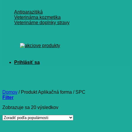
Antiparazitiká
Veterinárna kozmetika
Veterinárne doplnky stravy
SPC
Domov
/
Produkt Aplikačná forma
/
SPC
Filter
Zoradené
Zobrazuje sa 20 výsledkov
podľa
popularity