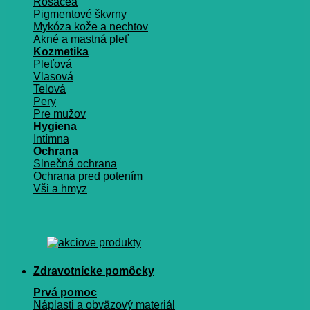
Rosacea
Pigmentové škvrny
Mykóza kože a nechtov
Akné a mastná pleť
Kozmetika
Pleťová
Vlasová
Telová
Pery
Pre mužov
Hygiena
Intímna
Ochrana
Slnečná ochrana
Ochrana pred potením
Vši a hmyz
Zdravotnícke pomôcky
Prvá pomoc
Náplasti a obväzový materiál