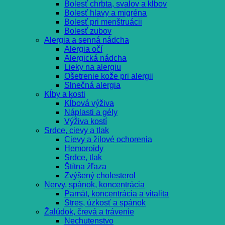
Bolesť chrbta, svalov a kĺbov
Bolesť hlavy a migréna
Bolesť pri menštruácii
Bolesť zubov
Alergia a senná nádcha
Alergia očí
Alergická nádcha
Lieky na alergiu
Ošetrenie kože pri alergii
Slnečná alergia
Kĺby a kosti
Kĺbová výživa
Náplasti a gély
Výživa kostí
Srdce, cievy a tlak
Cievy a žilové ochorenia
Hemoroidy
Srdce, tlak
Štítna žľaza
Zvýšený cholesterol
Nervy, spánok, koncentrácia
Pamät, koncentrácia a vitalita
Stres, úzkosť a spánok
Žalúdok, črevá a trávenie
Nechutenstvo