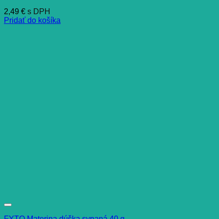
2,49
€
s DPH
Pridať do košíka
FYTO Materina dúška sypaná 40 g