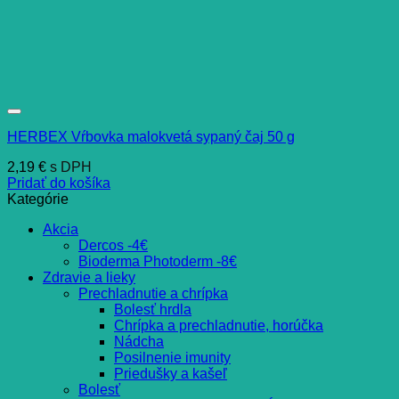
HERBEX Vŕbovka malokvetá sypaný čaj 50 g
2,19
€
s DPH
Pridať do košíka
Kategórie
Akcia
Dercos -4€
Bioderma Photoderm -8€
Zdravie a lieky
Prechladnutie a chrípka
Bolesť hrdla
Chrípka a prechladnutie, horúčka
Nádcha
Posilnenie imunity
Priedušky a kašeľ
Bolesť