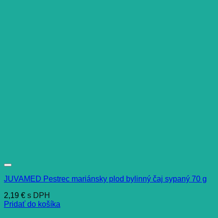
JUVAMED Pestrec mariánsky plod bylinný čaj sypaný 70 g
2,19
€
s DPH
Pridať do košíka