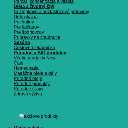
Pamäť, koncentrácia a vitalita
Diéta a životný štýl
Bezlepkové a bezlaktózové potraviny
Detoxikácia
Pochutiny
Pre fajčiarov
Pre športovcov
Prípravky na chudnutie
Sezóna
Cestovná lekárnička
Prírodné a BIO produkty
Včelie produkty
Čaje
Homeopatia
Masážne oleje a gély
Prírodné oleje
Prírodné produkty
Prírodné šťavy
Zdravá výživa
Matka a dieťa