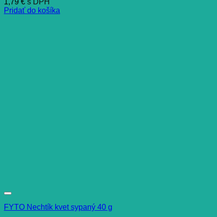
1,79
€
s DPH
Pridať do košíka
FYTO Nechtík kvet sypaný 40 g