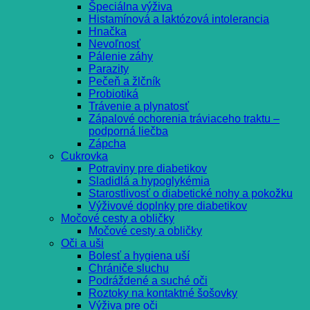
Špeciálna výživa
Histamínová a laktózová intolerancia
Hnačka
Nevoľnosť
Pálenie záhy
Parazity
Pečeň a žlčník
Probiotiká
Trávenie a plynatosť
Zápalové ochorenia tráviaceho traktu –
podporná liečba
Zápcha
Cukrovka
Potraviny pre diabetikov
Sladidlá a hypoglykémia
Starostlivosť o diabetické nohy a pokožku
Výživové doplnky pre diabetikov
Močové cesty a obličky
Močové cesty a obličky
Oči a uši
Bolesť a hygiena uší
Chrániče sluchu
Podráždené a suché oči
Roztoky na kontaktné šošovky
Výživa pre oči