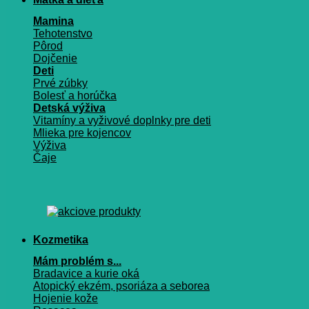
Mamina
Tehotenstvo
Pôrod
Dojčenie
Deti
Prvé zúbky
Bolesť a horúčka
Detská výživa
Vitamíny a vyživové doplnky pre deti
Mlieka pre kojencov
Výživa
Čaje
Kozmetika
Mám problém s...
Bradavice a kurie oká
Atopický ekzém, psoriáza a seborea
Hojenie kože