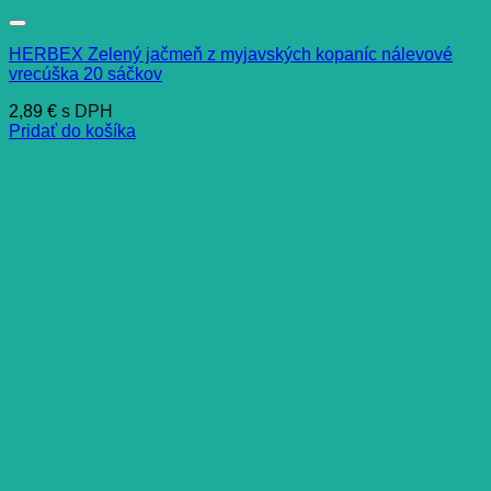
HERBEX Zelený jačmeň z myjavských kopaníc nálevové
vrecúška 20 sáčkov
2,89
€
s DPH
Pridať do košíka