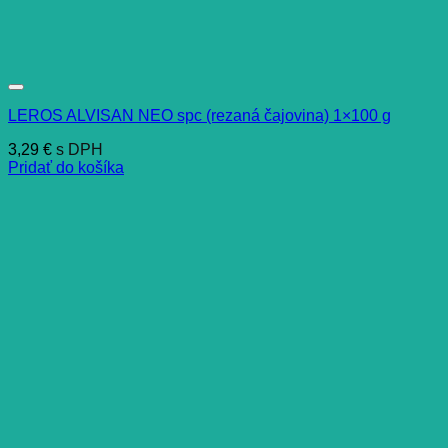
LEROS ALVISAN NEO spc (rezaná čajovina) 1×100 g
3,29
€
s DPH
Pridať do košíka