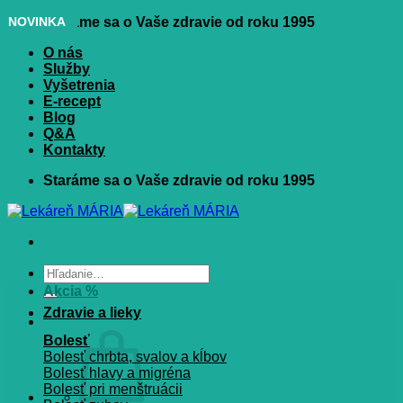
Skip
NOVINKA
NOVINKA
NOVINKA
NOVINKA
NOVINKA
NOVINKA
NOVINKA
Staráme sa o Vaše zdravie od roku 1995
to
O nás
content
Služby
Vyšetrenia
E-recept
Blog
Q&A
Kontakty
Staráme sa o Vaše zdravie od roku 1995
Hľadať:
Akcia %
Zdravie a lieky
Bolesť
Bolesť chrbta, svalov a kĺbov
Bolesť hlavy a migréna
Bolesť pri menštruácii