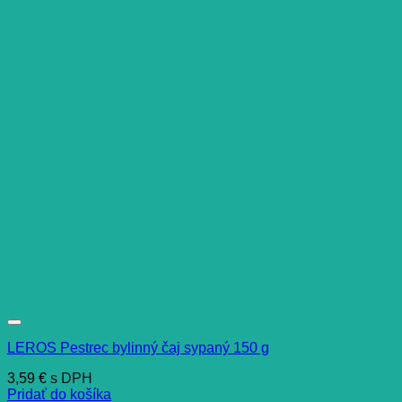
LEROS Pestrec bylinný čaj sypaný 150 g
3,59
€
s DPH
Pridať do košíka