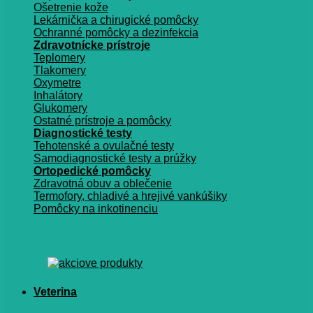
Ošetrenie kože
Lekárnička a chirugické pomôcky
Ochranné pomôcky a dezinfekcia
Zdravotnícke prístroje
Teplomery
Tlakomery
Oxymetre
Inhalátory
Glukomery
Ostatné prístroje a pomôcky
Diagnostické testy
Tehotenské a ovulačné testy
Samodiagnostické testy a prúžky
Ortopedické pomôcky
Zdravotná obuv a oblečenie
Termofory, chladivé a hrejivé vankúšiky
Pomôcky na inkotinenciu
Veterina