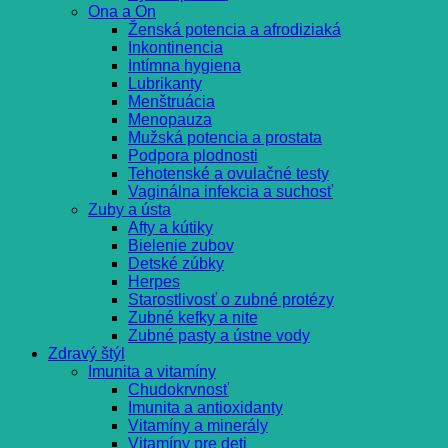
Ona a On
Ženská potencia a afrodiziaká
Inkontinencia
Intímna hygiena
Lubrikanty
Menštruácia
Menopauza
Mužská potencia a prostata
Podpora plodnosti
Tehotenské a ovulačné testy
Vaginálna infekcia a suchosť
Zuby a ústa
Afty a kútiky
Bielenie zubov
Detské zúbky
Herpes
Starostlivosť o zubné protézy
Zubné kefky a nite
Zubné pasty a ústne vody
Zdravý štýl
Imunita a vitamíny
Chudokrvnosť
Imunita a antioxidanty
Vitamíny a minerály
Vitamíny pre deti