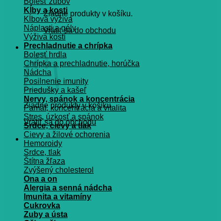
Bolesť zubov
Kĺby a kosti
Žiadne produkty v košíku.
Kĺbová výživa
Náplasti a gély
Vrátiť sa do obchodu
Výživa kostí
Prechladnutie a chrípka
Košík
Bolesť hrdla
Chrípka a prechladnutie, horúčka
Nádcha
Posilnenie imunity
Priedušky a kašeľ
Nervy, spánok a koncentrácia
Žiadne produkty v košíku.
Pamät, koncentrácia a vitalita
Stres, úzkosť a spánok
Vrátiť sa do obchodu
Srdce, cievy a tlak
Cievy a žilové ochorenia
Hemoroidy
Srdce, tlak
Štítna žľaza
Zvýšený cholesterol
Ona a on
Alergia a senná nádcha
Imunita a vitamíny
Cukrovka
Zuby a ústa