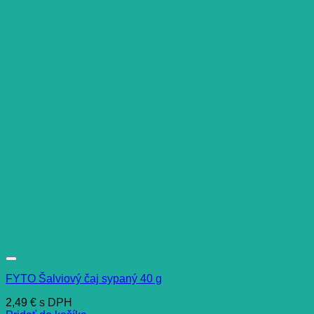
FYTO Šalviový čaj sypaný 40 g
2,49
€
s DPH