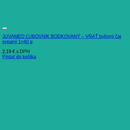
JUVAMED ĽUBOVNÍK BODKOVANÝ – VŇAŤ bylinný čaj
sypaný 1×40 g
2,19
€
s DPH
Pridať do košíka