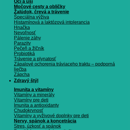
Oči a uši
Močové cesty a obličky
Žalúdok, črevá a trávenie
Špeciálna výživa
Histamínová a laktózová intolerancia
Hnačka
Nevoľnosť
Pálenie záhy
Parazity
Pečeň a žlčník
Probiotiká
Trávenie a plynatosť
Zápalové ochorenia tráviaceho traktu – podporná
liečba
Zápcha
Zdravý štýl
Imunita a vitamíny
Vitamíny a minerály
Vitamíny pre deti
Imunita a antioxidanty
Chudokrvnosť
Vitamíny a vyživové doplnky pre deti
Nervy, spánok a koncetrácia
Stres, úzkosť a spánok