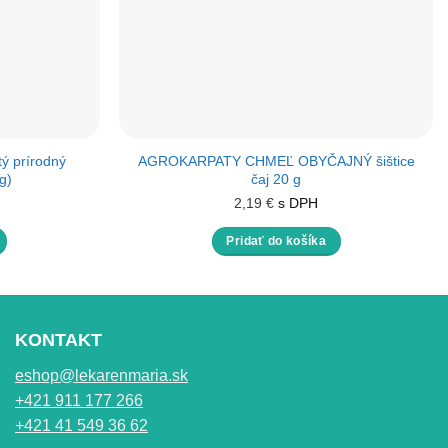
ý prírodný
AGROKARPATY CHMEĽ OBYČAJNÝ šištice
g)
čaj 20 g
2,19
€
s DPH
Pridať do košíka
KONTAKT
eshop@lekarenmaria.sk
+421 911 177 266
+421 41 549 36 62