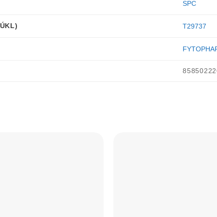
SPC
ŠÚKL)
T29737
FYTOPHAR
85850222