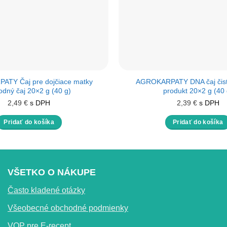
TY Čaj pre dojčiace matky
AGROKARPATY DNA čaj čist
rodný čaj 20×2 g (40 g)
produkt 20×2 g (40 
2,49
€
s DPH
2,39
€
s DPH
Pridať do košíka
Pridať do košíka
VŠETKO O NÁKUPE
Často kladené otázky
Všeobecné obchodné podmienky
VOP pre E-recept