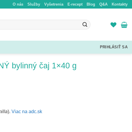
O nás
Služby
Vyšetrenia
E-recept
Blog
Q&A
Kontakty
bylinný čaj 1×40 g
illa
).
Viac na adc.sk