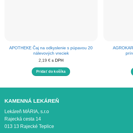
APOTHEKE Čaj na odkyslenie s púpavou 20
AGROKARPA
nálevových vreciek
prí
2,19
€
s DPH
Pridať do košíka
KAMENNÁ LEKÁREŇ
Lekáreň MÁRIA, s.r.o
Rajecká cesta 14
013 13 Rajecké Teplice