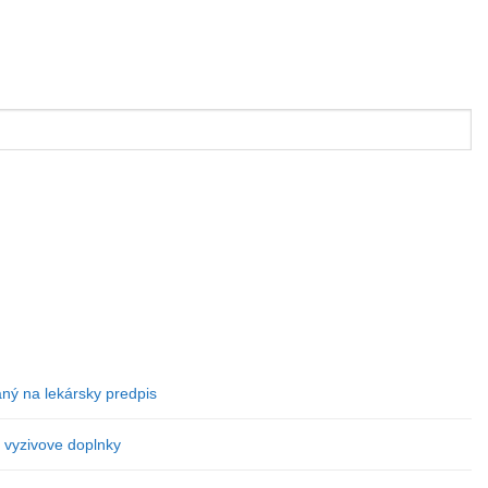
aný na lekársky predpis
a vyzivove doplnky