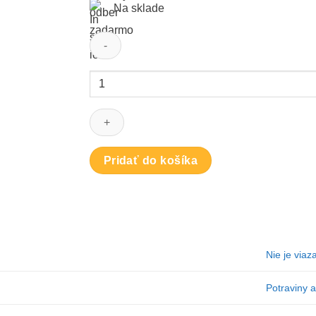
Na sklade
množstvo
FYTO
RUMANČEK
SYPANÝ
bylinný
čaj
Pridať do košíka
1x40
g
Nie je viaz
Potraviny 