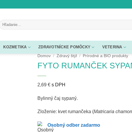
Hľadať:
KOZMETIKA
ZDRAVOTNÍCKE POMÔCKY
VETERINA
Domov
/
Zdravý štýl
/
Prírodné a BIO produkty
FYTO RUMANČEK SYPANÝ 
2,69
€
s DPH
Bylinný čaj sypaný.
Zloženie: kvet rumančeka (
Matricaria chamom
Osobný odber zadarmo