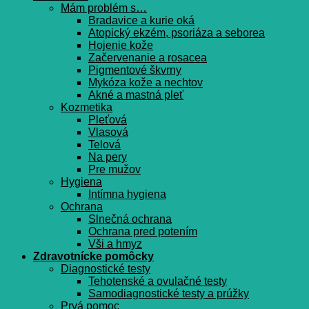
Mám problém s…
Bradavice a kurie oká
Atopický ekzém, psoriáza a seborea
Hojenie kože
Začervenanie a rosacea
Pigmentové škvrny
Mykóza kože a nechtov
Akné a mastná pleť
Kozmetika
Pleťová
Vlasová
Telová
Na pery
Pre mužov
Hygiena
Intímna hygiena
Ochrana
Slnečná ochrana
Ochrana pred potením
Vši a hmyz
Zdravotnícke pomôcky
Diagnostické testy
Tehotenské a ovulačné testy
Samodiagnostické testy a prúžky
Prvá pomoc