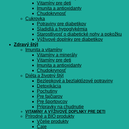
Vitamíny pre deti
Imunita a antioxidanty
Chudokrvnosť
Cukrovka
Potraviny pre diabetikov
Sladidlá a hypoglykémia
Starostlivosť o diabetické nohy a pokožku
Výživové doplnky pre diabetikov
Zdravý štýl
Imunita a vitamíny
Vitamíny a minerály
Vitamíny pre deti
Imunita a antioxidanty
Chudokrvnosť
Diéta a životný štýl
Bezlepkové a bezlaktózové potraviny
Detoxikácia
Pochutiny
Pre fajčiarov
Pre športovcov
Prípravky na chudnutie
VITAMÍNY A VÝŽIVOVÉ DOPLNKY PRE DETI
Prírodné a BIO produkty
Včelie produkty
Čaje