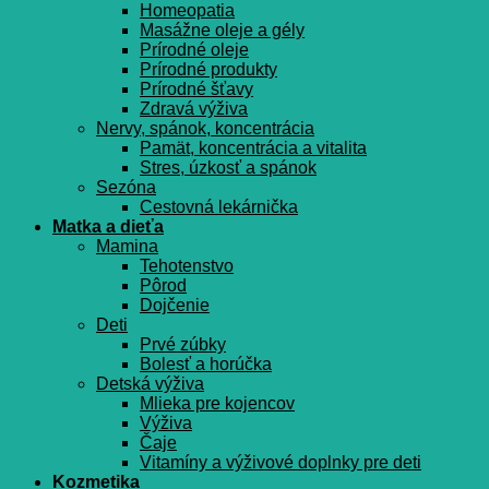
Homeopatia
Masážne oleje a gély
Prírodné oleje
Prírodné produkty
Prírodné šťavy
Zdravá výživa
Nervy, spánok, koncentrácia
Pamät, koncentrácia a vitalita
Stres, úzkosť a spánok
Sezóna
Cestovná lekárnička
Matka a dieťa
Mamina
Tehotenstvo
Pôrod
Dojčenie
Deti
Prvé zúbky
Bolesť a horúčka
Detská výživa
Mlieka pre kojencov
Výživa
Čaje
Vitamíny a výživové doplnky pre deti
Kozmetika