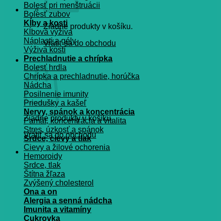
Bolesť pri menštruácii
Bolesť zubov
Kĺby a kosti
Žiadne produkty v košíku.
Kĺbová výživa
Náplasti a gély
Vrátiť sa do obchodu
Výživa kostí
Prechladnutie a chrípka
Košík
Bolesť hrdla
Chrípka a prechladnutie, horúčka
Nádcha
Posilnenie imunity
Priedušky a kašeľ
Nervy, spánok a koncentrácia
Žiadne produkty v košíku.
Pamät, koncentrácia a vitalita
Stres, úzkosť a spánok
Vrátiť sa do obchodu
Srdce, cievy a tlak
Cievy a žilové ochorenia
Hemoroidy
Srdce, tlak
Štítna žľaza
Zvýšený cholesterol
Ona a on
Alergia a senná nádcha
Imunita a vitamíny
Cukrovka