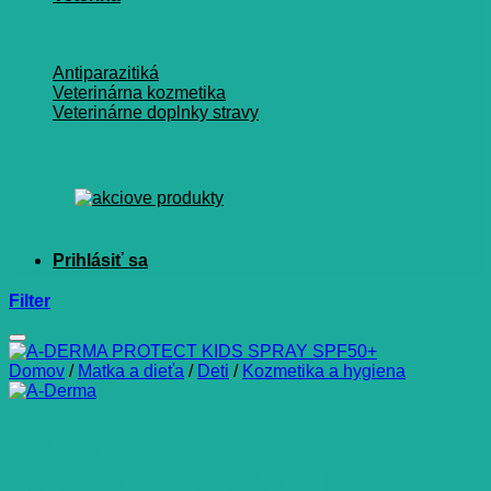
Antiparazitiká
Veterinárna kozmetika
Veterinárne doplnky stravy
Filter
Domov
/
Matka a dieťa
/
Deti
/
Kozmetika a hygiena
A-DERMA Protect SPF50+
sprej pre deti 200 ml