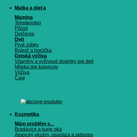
Matka a dieťa
Mamina
Tehotenstvo
Pôrod
Dojčenie
Deti
Prvé zúbky
Bolesť a horúčka
Detská výživa
Vitamíny a vyživové doplnky pre deti
Mlieka pre kojencov
Výživa
Čaje
Kozmetika
Mám problém s...
Bradavice a kurie oká
Atopický ekzém, psoriáza a seborea