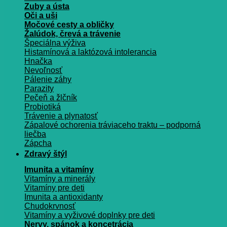
Zuby a ústa
Oči a uši
Močové cesty a obličky
Žalúdok, črevá a trávenie
Špeciálna výživa
Histamínová a laktózová intolerancia
Hnačka
Nevoľnosť
Pálenie záhy
Parazity
Pečeň a žlčník
Probiotiká
Trávenie a plynatosť
Zápalové ochorenia tráviaceho traktu – podporná
liečba
Zápcha
Zdravý štýl
Imunita a vitamíny
Vitamíny a minerály
Vitamíny pre deti
Imunita a antioxidanty
Chudokrvnosť
Vitamíny a vyživové doplnky pre deti
Nervy, spánok a koncetrácia