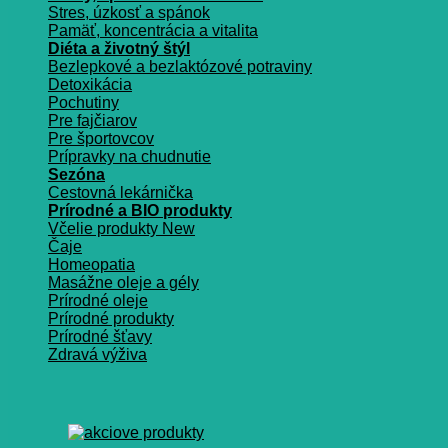
Stres, úzkosť a spánok
Pamäť, koncentrácia a vitalita
Diéta a životný štýl
Bezlepkové a bezlaktózové potraviny
Detoxikácia
Pochutiny
Pre fajčiarov
Pre športovcov
Prípravky na chudnutie
Sezóna
Cestovná lekárnička
Prírodné a BIO produkty
Včelie produkty
Čaje
Homeopatia
Masážne oleje a gély
Prírodné oleje
Prírodné produkty
Prírodné šťavy
Zdravá výživa