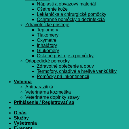
Náplasti a obväzový materiál
Ošetrenie kože
Lekárnička a chirurgické pomôcky
Ochranné pomôcky a dezinfekcia
Zdravotnícke prístroje
Teplomery
Tlakomery
Oxymetre
Inhalátory
Glukomery
Ostatné prístroje a pomôcky
Ortopedické pomôcky
Zdravotné oblečenie a obuv
Termofory, chladivé a hrejivé vankúšiky
Pomôcky pri inkontinencii
Veterina
Antiparazitiká
Veterinárna kozmetika
Veterinárne doplnky stravy
Prihlásenie / Registrovať sa
O nás
Služby
Vyšetrenia
E-recept