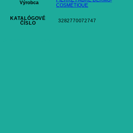
Výrobca
COSMÉTIQUE
KATALÓGOVÉ
3282770072747
ČÍSLO
Súvisiace produkty