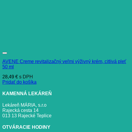
AVENE Creme revitalizačný veľmi výživný krém, citlivá pleť
50 ml
28,49
€
s DPH
Pridať do košíka
KAMENNÁ LEKÁREŇ
Lekáreň MÁRIA, s.r.o
Rajecká cesta 14
013 13 Rajecké Teplice
OTVÁRACIE HODINY