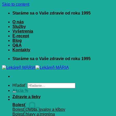
Skip to content
Staráme sa o Vaše zdravie od roku 1995
O nás
Služby
Vyšetrenia
E-recept
Blog
Q&A
Kontakty
Staráme sa o Vaše zdravie od roku 1995
Hľadať:
Akcia %
Zdravie a lieky
Bolesť
Bolesť chrbta, svalov a kĺbov
Bolesť hlavy a migréna