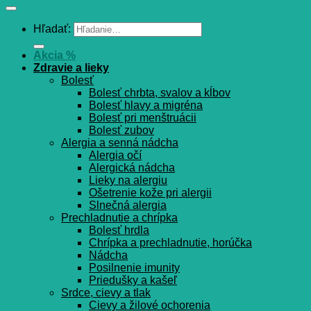
Hľadať:
Akcia %
Zdravie a lieky
Bolesť
Bolesť chrbta, svalov a kĺbov
Bolesť hlavy a migréna
Bolesť pri menštruácii
Bolesť zubov
Alergia a senná nádcha
Alergia očí
Alergická nádcha
Lieky na alergiu
Ošetrenie kože pri alergii
Slnečná alergia
Prechladnutie a chrípka
Bolesť hrdla
Chrípka a prechladnutie, horúčka
Nádcha
Posilnenie imunity
Priedušky a kašeľ
Srdce, cievy a tlak
Cievy a žilové ochorenia