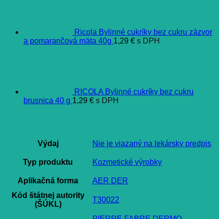
Ricola Bylinné cukríky bez cukru zázvor
a pomarančová mäta 40g
1,29
€
s DPH
RICOLA Bylinné cukríky bez cukru
brusnica 40 g
1,29
€
s DPH
Ďalšie informácie
Výdaj
Nie je viazaný na lekársky predpis
Typ produktu
Kozmetické výrobky
Aplikačná forma
AER DER
Kód štátnej autority
T30022
(ŠÚKL)
PIERRE FABRE DERMO-