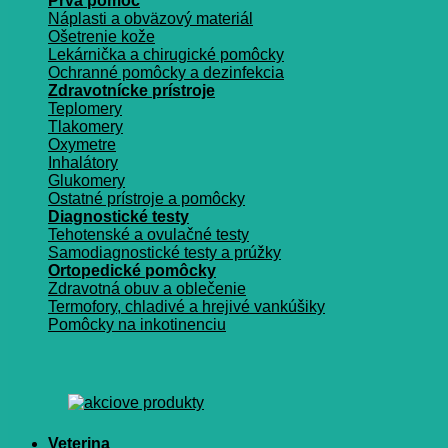
Prvá pomoc
Náplasti a obväzový materiál
Ošetrenie kože
Lekárnička a chirugické pomôcky
Ochranné pomôcky a dezinfekcia
Zdravotnícke prístroje
Teplomery
Tlakomery
Oxymetre
Inhalátory
Glukomery
Ostatné prístroje a pomôcky
Diagnostické testy
Tehotenské a ovulačné testy
Samodiagnostické testy a prúžky
Ortopedické pomôcky
Zdravotná obuv a oblečenie
Termofory, chladivé a hrejivé vankúšiky
Pomôcky na inkotinenciu
Veterina