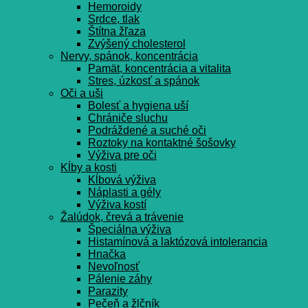
Hemoroidy
Srdce, tlak
Štítna žľaza
Zvýšený cholesterol
Nervy, spánok, koncentrácia
Pamät, koncentrácia a vitalita
Stres, úzkosť a spánok
Oči a uši
Bolesť a hygiena uší
Chrániče sluchu
Podráždené a suché oči
Roztoky na kontaktné šošovky
Výživa pre oči
Kĺby a kosti
Kĺbová výživa
Náplasti a gély
Výživa kostí
Žalúdok, črevá a trávenie
Špeciálna výživa
Histamínová a laktózová intolerancia
Hnačka
Nevoľnosť
Pálenie záhy
Parazity
Pečeň a žlčník