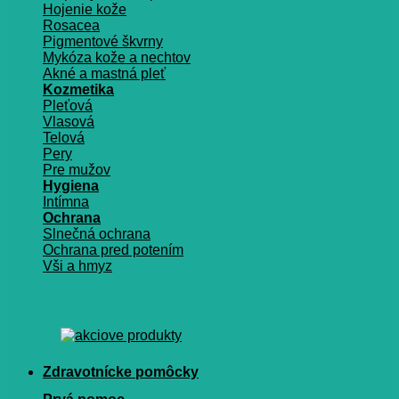
Hojenie kože
Rosacea
Pigmentové škvrny
Mykóza kože a nechtov
Akné a mastná pleť
Kozmetika
Pleťová
Vlasová
Telová
Pery
Pre mužov
Hygiena
Intímna
Ochrana
Slnečná ochrana
Ochrana pred potením
Vši a hmyz
Zdravotnícke pomôcky