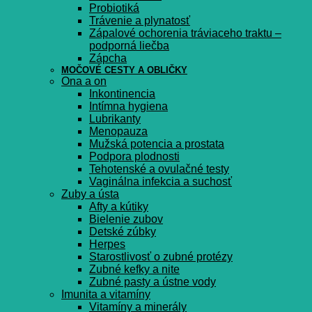
Probiotiká
Trávenie a plynatosť
Zápalové ochorenia tráviaceho traktu –
podporná liečba
Zápcha
MOČOVÉ CESTY A OBLIČKY
Ona a on
Inkontinencia
Intímna hygiena
Lubrikanty
Menopauza
Mužská potencia a prostata
Podpora plodnosti
Tehotenské a ovulačné testy
Vaginálna infekcia a suchosť
Zuby a ústa
Afty a kútiky
Bielenie zubov
Detské zúbky
Herpes
Starostlivosť o zubné protézy
Zubné kefky a nite
Zubné pasty a ústne vody
Imunita a vitamíny
Vitamíny a minerály