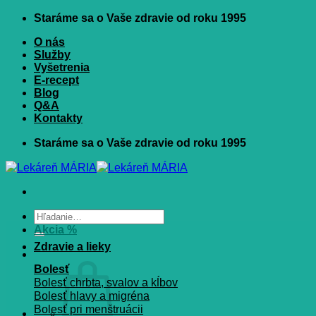
Skip
Staráme sa o Vaše zdravie od roku 1995
to
content
O nás
Služby
Vyšetrenia
E-recept
Blog
Q&A
Kontakty
Staráme sa o Vaše zdravie od roku 1995
Hľadať:
Akcia %
Zdravie a lieky
Bolesť
Bolesť chrbta, svalov a kĺbov
Bolesť hlavy a migréna
Bolesť pri menštruácii