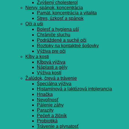
Zvýšený cholesterol
Nervy, spánok, koncentrácia
Pamät, koncentrácia a vitalita
Stres, úzkosť a spánok
Oči a uši
Bolesť a hygiena uší
Chrániče sluchu
Podráždené a suché oči
Roztoky na kontaktné šošovky
Výživa pre oči
Kĺby a kosti
Kĺbová výživa
Náplasti a gély
Výživa kostí
Žalúdok, črevá a trávenie
Špeciálna výživa
Histamínová a laktózová intolerancia
Hnačka
Nevoľnosť
Pálenie záhy
Parazity
Pečeň a žlčník
Probiotiká
Trávenie a plynatosť