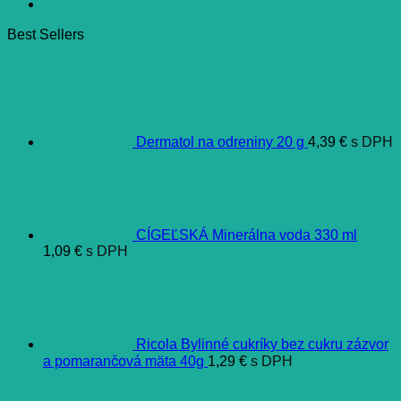
Best Sellers
Dermatol na odreniny 20 g
4,39
€
s DPH
CÍGEĽSKÁ Minerálna voda 330 ml
1,09
€
s DPH
Ricola Bylinné cukríky bez cukru zázvor
a pomarančová mäta 40g
1,29
€
s DPH