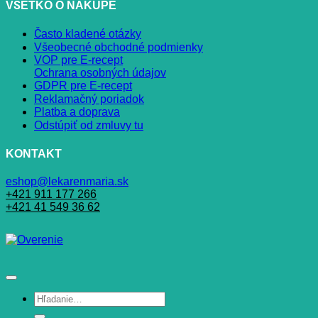
VŠETKO O NÁKUPE
Často kladené otázky
Všeobecné obchodné podmienky
VOP pre E-recept
Ochrana osobných údajov
GDPR pre E-recept
Reklamačný poriadok
Platba a doprava
Odstúpiť od zmluvy tu
KONTAKT
eshop@lekarenmaria.sk
+421 911 177 266
+421 41 549 36 62
Hľadať: