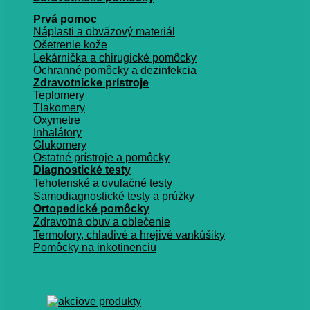
Prvá pomoc
Náplasti a obväzový materiál
Ošetrenie kože
Lekárnička a chirugické pomôcky
Ochranné pomôcky a dezinfekcia
Zdravotnícke prístroje
Teplomery
Tlakomery
Oxymetre
Inhalátory
Glukomery
Ostatné prístroje a pomôcky
Diagnostické testy
Tehotenské a ovulačné testy
Samodiagnostické testy a prúžky
Ortopedické pomôcky
Zdravotná obuv a oblečenie
Termofory, chladivé a hrejivé vankúšiky
Pomôcky na inkotinenciu