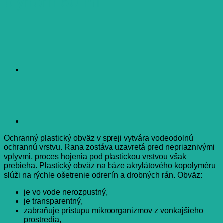
plynom 60 ml
Ochranný plastický obväz v spreji vytvára vodeodolnú
ochrannú vrstvu. Rana zostáva uzavretá pred nepriaznivými
vplyvmi, proces hojenia pod plastickou vrstvou však
prebieha. Plastický obväz na báze akrylátového kopolyméru
slúži na rýchle ošetrenie odrenín a drobných rán. Obväz:
je vo vode nerozpustný,
je transparentný,
zabraňuje prístupu mikroorganizmov z vonkajšieho
prostredia,