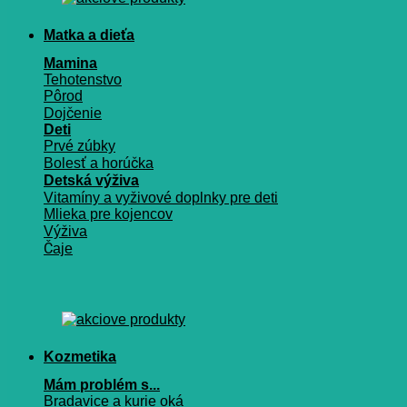
Matka a dieťa
Mamina
Tehotenstvo
Pôrod
Dojčenie
Deti
Prvé zúbky
Bolesť a horúčka
Detská výživa
Vitamíny a vyživové doplnky pre deti
Mlieka pre kojencov
Výživa
Čaje
Kozmetika
Mám problém s...
Bradavice a kurie oká