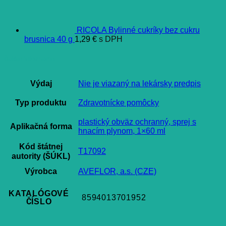
RICOLA Bylinné cukríky bez cukru
brusnica 40 g
1,29
€
s DPH
Ďalšie informácie
Výdaj
Nie je viazaný na lekársky predpis
Typ produktu
Zdravotnícke pomôcky
plastický obväz ochranný, sprej s
Aplikačná forma
hnacím plynom, 1×60 ml
Kód štátnej
T17092
autority (ŠÚKL)
Výrobca
AVEFLOR, a.s. (CZE)
KATALÓGOVÉ
8594013701952
ČÍSLO