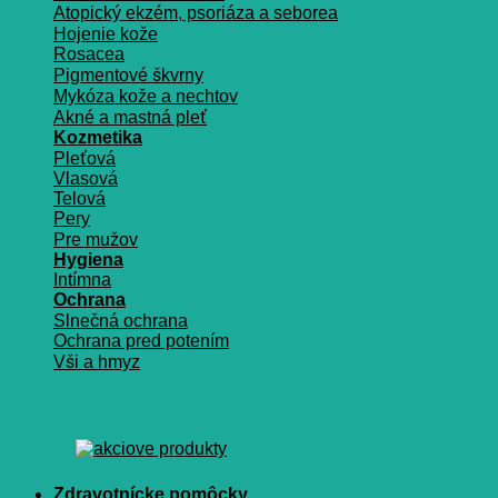
Atopický ekzém, psoriáza a seborea
Hojenie kože
Rosacea
Pigmentové škvrny
Mykóza kože a nechtov
Akné a mastná pleť
Kozmetika
Pleťová
Vlasová
Telová
Pery
Pre mužov
Hygiena
Intímna
Ochrana
Slnečná ochrana
Ochrana pred potením
Vši a hmyz
Zdravotnícke pomôcky