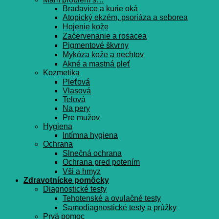
Bradavice a kurie oká
Atopický ekzém, psoriáza a seborea
Hojenie kože
Začervenanie a rosacea
Pigmentové škvrny
Mykóza kože a nechtov
Akné a mastná pleť
Kozmetika
Pleťová
Vlasová
Telová
Na pery
Pre mužov
Hygiena
Intímna hygiena
Ochrana
Slnečná ochrana
Ochrana pred potením
Vši a hmyz
Zdravotnícke pomôcky
Diagnostické testy
Tehotenské a ovulačné testy
Samodiagnostické testy a prúžky
Prvá pomoc