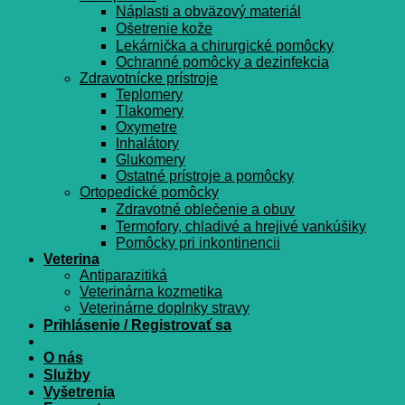
Náplasti a obväzový materiál
Ošetrenie kože
Lekárnička a chirurgické pomôcky
Ochranné pomôcky a dezinfekcia
Zdravotnícke prístroje
Teplomery
Tlakomery
Oxymetre
Inhalátory
Glukomery
Ostatné prístroje a pomôcky
Ortopedické pomôcky
Zdravotné oblečenie a obuv
Termofory, chladivé a hrejivé vankúšiky
Pomôcky pri inkontinencii
Veterina
Antiparazitiká
Veterinárna kozmetika
Veterinárne doplnky stravy
Prihlásenie / Registrovať sa
O nás
Služby
Vyšetrenia