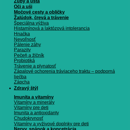
Zuby a ústa
Oči a uši
Močové cesty a obličky
Žalúdok, črevá a trávenie
Špeciálna výživa
Histamínová a laktózová intolerancia
Hnačka
Nevoľnosť
Pálenie záhy
Parazity
Pečeň a žlčník
Probiotiká
Trávenie a plynatosť
Zápalové ochorenia tráviaceho traktu – podporná
liečba
Zápcha
Zdravý štýl
Imunita a vitamíny
Vitamíny a minerály
Vitamíny pre deti
Imunita a antioxidanty
Chudokrvnosť
Vitamíny a vyživové doplnky pre deti
Nervy, spánok a koncetrácia