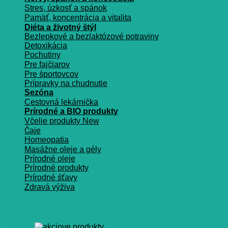
Stres, úzkosť a spánok
Pamäť, koncentrácia a vitalita
Diéta a životný štýl
Bezlepkové a bezlaktózové potraviny
Detoxikácia
Pochutiny
Pre fajčiarov
Pre športovcov
Prípravky na chudnutie
Sezóna
Cestovná lekárnička
Prírodné a BIO produkty
Včelie produkty
Čaje
Homeopatia
Masážne oleje a gély
Prírodné oleje
Prírodné produkty
Prírodné šťavy
Zdravá výživa