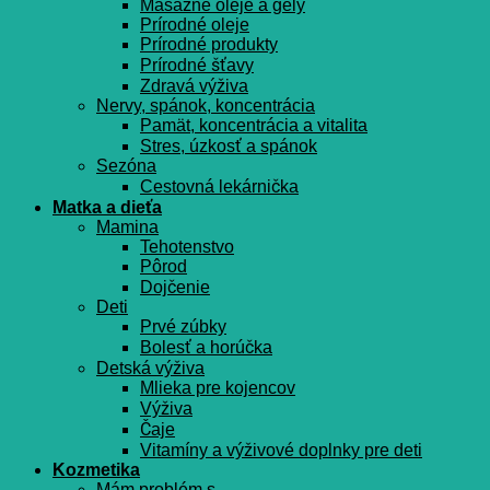
Masážne oleje a gély
Prírodné oleje
Prírodné produkty
Prírodné šťavy
Zdravá výživa
Nervy, spánok, koncentrácia
Pamät, koncentrácia a vitalita
Stres, úzkosť a spánok
Sezóna
Cestovná lekárnička
Matka a dieťa
Mamina
Tehotenstvo
Pôrod
Dojčenie
Deti
Prvé zúbky
Bolesť a horúčka
Detská výživa
Mlieka pre kojencov
Výživa
Čaje
Vitamíny a výživové doplnky pre deti
Kozmetika
Mám problém s…