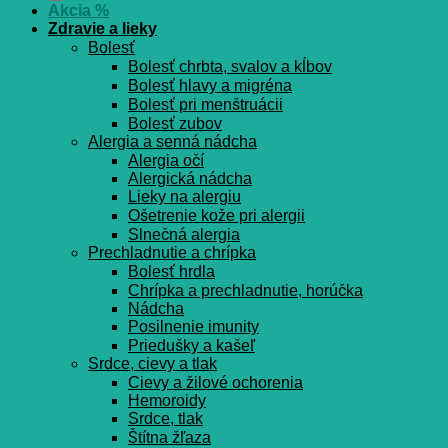
Akcia %
Zdravie a lieky
Bolesť
Bolesť chrbta, svalov a kĺbov
Bolesť hlavy a migréna
Bolesť pri menštruácii
Bolesť zubov
Alergia a senná nádcha
Alergia očí
Alergická nádcha
Lieky na alergiu
Ošetrenie kože pri alergii
Slnečná alergia
Prechladnutie a chrípka
Bolesť hrdla
Chrípka a prechladnutie, horúčka
Nádcha
Posilnenie imunity
Priedušky a kašeľ
Srdce, cievy a tlak
Cievy a žilové ochorenia
Hemoroidy
Srdce, tlak
Štítna žľaza