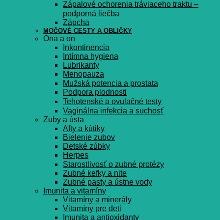
Zápalové ochorenia tráviaceho traktu –
podporná liečba
Zápcha
MOČOVÉ CESTY A OBLIČKY
Ona a on
Inkontinencia
Intímna hygiena
Lubrikanty
Menopauza
Mužská potencia a prostata
Podpora plodnosti
Tehotenské a ovulačné testy
Vaginálna infekcia a suchosť
Zuby a ústa
Afty a kútiky
Bielenie zubov
Detské zúbky
Herpes
Starostlivosť o zubné protézy
Zubné kefky a nite
Zubné pasty a ústne vody
Imunita a vitamíny
Vitamíny a minerály
Vitamíny pre deti
Imunita a antioxidanty