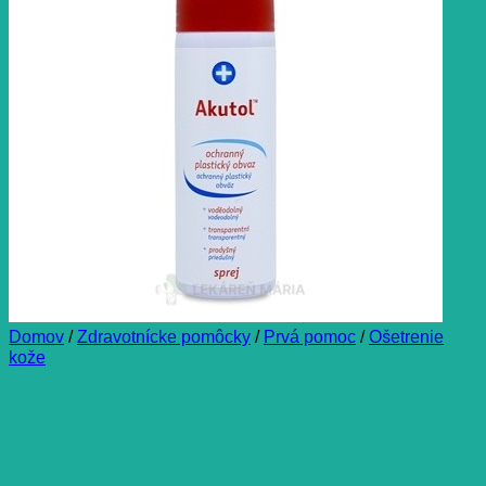
Domov
/
Zdravotnícke pomôcky
/
Prvá pomoc
/
Ošetrenie
kože
Akutol spray plastický obväz
ochranný sprej s hnacím