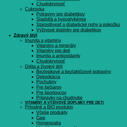
Chudokrvnosť
Cukrovka
Potraviny pre diabetikov
Sladidlá a hypoglykémia
Starostlivosť o diabetické nohy a pokožku
Výživové doplnky pre diabetikov
Zdravý štýl
Imunita a vitamíny
Vitamíny a minerály
Vitamíny pre deti
Imunita a antioxidanty
Chudokrvnosť
Diéta a životný štýl
Bezlepkové a bezlaktózové potraviny
Detoxikácia
Pochutiny
Pre fajčiarov
Pre športovcov
Prípravky na chudnutie
VITAMÍNY A VÝŽIVOVÉ DOPLNKY PRE DETI
Prírodné a BIO produkty
Včelie produkty
Čaje
Homeopatia