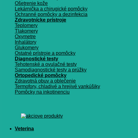
Ošetrenie kože
Lekárnička a chirugické pomôcky
Ochranné pomôcky a dezinfekcia
Zdravotnícke prístroje
Teplomery
Tlakomery
Oxymetre
Inhalátory
Glukomery
Ostatné prístroje a pomôcky
Diagnostické testy
Tehotenské a ovulačné testy
Samodiagnostické testy a prúžky
Ortopedické pomôcky
Zdravotná obuv a oblečenie
Termofory, chladivé a hrejivé vankúšiky
Pomôcky na inkotinenciu
Veterina