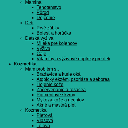
Mamina
Tehotenstvo
Pôrod
Dojčenie
Deti
Prvé zúbky
Bolesť a horúčka
Detská výživa
Mlieka pre kojencov
Výživa
Čaje
Vitamíny a výživové doplnky pre deti
Kozmetika
Mám problém s…
Bradavice a kurie oká
Atopický ekzém, psoriáza a seborea
Hojenie kože
Začervenanie a rosacea
Pigmentové škvrny
Mykóza kože a nechtov
Akné a mastná pleť
Kozmetika
Pleťová
Vlasová
Telová