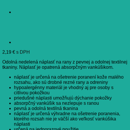
2,19
€
s DPH
Odolná nedelená náplasť na rany z pevnej a odolnej textilnej
tkaniny. Náplasť je opatrená absorpčným vankúšikom.
náplasť je určená na ošetrenie poranení kože malého
rozsahu, ako sú drobné rezné rany a odreniny
hypoalergénny materiál je vhodný aj pre osoby s
citlivou pokožkou
priedušné náplasti umožňujú dýchanie pokožky
absorpčný vankúšik sa nezlepuje s ranou
pevná a odolná textilná tkanina
náplasť je určená výhradne na ošetrenie poranenia,
ktorého rozsah nie je väčší ako veľkosť vankúšika
náplasti
určená na jednorazové použitie