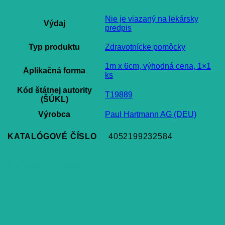
Nie je viazaný na lekársky
Výdaj
predpis
Typ produktu
Zdravotnícke pomôcky
1m x 6cm, výhodná cena, 1×1
Aplikačná forma
ks
Kód štátnej autority
T19889
(ŠÚKL)
Výrobca
Paul Hartmann AG (DEU)
KATALÓGOVÉ ČÍSLO
4052199232584
Súvisiace produkty