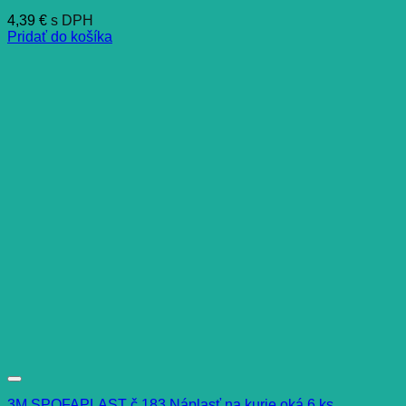
4,39
€
s DPH
Pridať do košíka
3M SPOFAPLAST č.183 Náplasť na kurie oká 6 ks