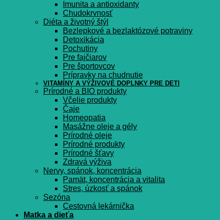
Imunita a antioxidanty
Chudokrvnosť
Diéta a životný štýl
Bezlepkové a bezlaktózové potraviny
Detoxikácia
Pochutiny
Pre fajčiarov
Pre športovcov
Prípravky na chudnutie
VITAMÍNY A VÝŽIVOVÉ DOPLNKY PRE DETI
Prírodné a BIO produkty
Včelie produkty
Čaje
Homeopatia
Masážne oleje a gély
Prírodné oleje
Prírodné produkty
Prírodné šťavy
Zdravá výživa
Nervy, spánok, koncentrácia
Pamät, koncentrácia a vitalita
Stres, úzkosť a spánok
Sezóna
Cestovná lekárnička
Matka a dieťa