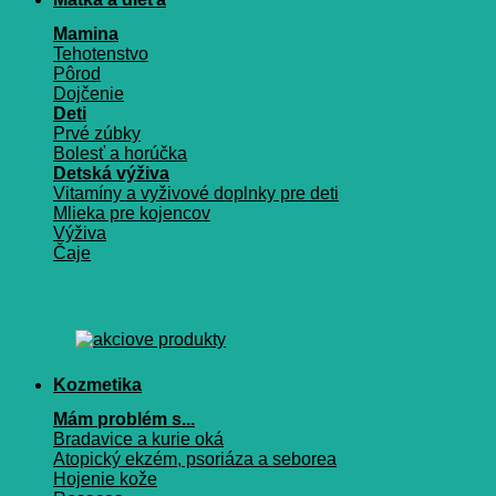
Mamina
Tehotenstvo
Pôrod
Dojčenie
Deti
Prvé zúbky
Bolesť a horúčka
Detská výživa
Vitamíny a vyživové doplnky pre deti
Mlieka pre kojencov
Výživa
Čaje
Kozmetika
Mám problém s...
Bradavice a kurie oká
Atopický ekzém, psoriáza a seborea
Hojenie kože