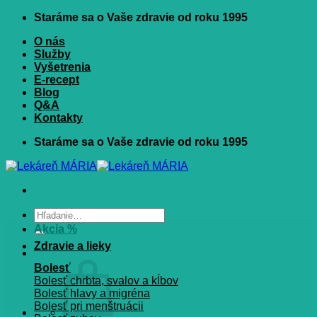
Skip
Staráme sa o Vaše zdravie od roku 1995
to
O nás
content
Služby
Vyšetrenia
E-recept
Blog
Q&A
Kontakty
Staráme sa o Vaše zdravie od roku 1995
Hľadať:
Akcia %
Zdravie a lieky
Bolesť
Bolesť chrbta, svalov a kĺbov
Bolesť hlavy a migréna
Bolesť pri menštruácii