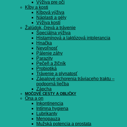
Výživa pre oči
Kĺby a kosti
Kĺbová výživa
Náplasti a gély
Výživa kostí
Žalúdok, črevá a trávenie
Špeciálna výživa
Histamínová a laktózová intolerancia
Hnačka
Nevoľnosť
Pálenie záhy
Parazity
Pečeň a žlčník
Probiotiká
Trávenie a plynatosť
Zápalové ochorenia tráviaceho traktu –
podporná liečba
Zápcha
MOČOVÉ CESTY A OBLIČKY
Ona a on
Inkontinencia
Intímna hygiena
Lubrikanty
Menopauza
Mužská potencia a prostata