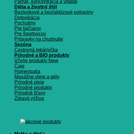
Pamäť, koncentrácia a vitalita
Diéta a životný štýl
Bezlepkové a bezlaktózové potraviny
Detoxikácia
Pochutiny
Pre fajčiarov
Pre športovcov
Prípravky na chudnutie
Sezóna
Cestovná lekárnička
Prírodné a BIO produkty
Včelie produkty
Čaje
Homeopatia
Masážne oleje a gély
Prírodné oleje
Prírodné produkty
Prírodné šťavy
Zdravá výživa
Matka a dieťa