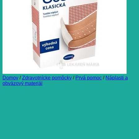
Domov
/
Zdravotnícke pomôcky
/
Prvá pomoc
/
Náplasti a
obväzový materiál
COSMOS KLASICKÁ Textilná
náplasť 1m x 6cm