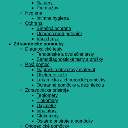
Na pery
Pre mužov
Hygiena
Intímna hygiena
Ochrana
Slnečná ochrana
Ochrana pred potením
Vši a hmyz
Zdravotnícke pomôcky
Diagnostické testy
Tehotenské a ovulačné testy
Samodiagnostické testy a prúžky
Prvá pomoc
Náplasti a obväzový materiál
Ošetrenie kože
Lekárnička a chirurgické pomôcky
Ochranné pomôcky a dezinfekcia
Zdravotnícke prístroje
Teplomery
Tlakomery
Oxymetre
Inhalátory
Glukomery
Ostatné prístroje a pomôcky
Ortopedické pomôcky