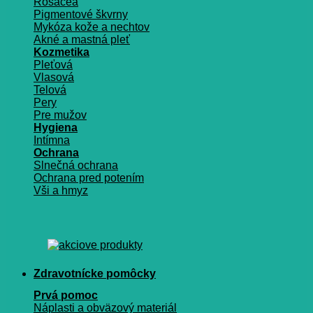
Rosacea
Pigmentové škvrny
Mykóza kože a nechtov
Akné a mastná pleť
Kozmetika
Pleťová
Vlasová
Telová
Pery
Pre mužov
Hygiena
Intímna
Ochrana
Slnečná ochrana
Ochrana pred potením
Vši a hmyz
Zdravotnícke pomôcky
Prvá pomoc
Náplasti a obväzový materiál