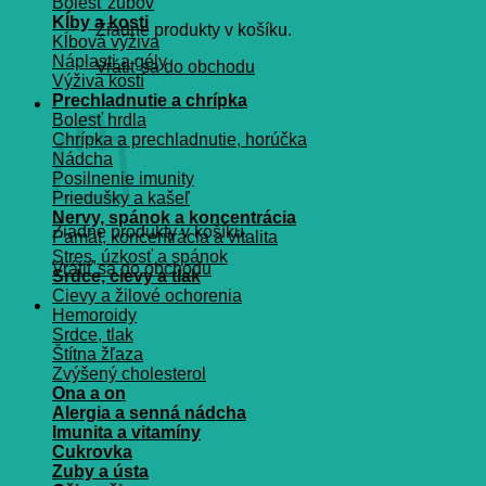
Bolesť zubov
Kĺby a kosti
Žiadne produkty v košíku.
Kĺbová výživa
Náplasti a gély
Vrátiť sa do obchodu
Výživa kostí
Prechladnutie a chrípka
Košík
Bolesť hrdla
Chrípka a prechladnutie, horúčka
Nádcha
Posilnenie imunity
Priedušky a kašeľ
Nervy, spánok a koncentrácia
Žiadne produkty v košíku.
Pamät, koncentrácia a vitalita
Stres, úzkosť a spánok
Vrátiť sa do obchodu
Srdce, cievy a tlak
Cievy a žilové ochorenia
Hemoroidy
Srdce, tlak
Štítna žľaza
Zvýšený cholesterol
Ona a on
Alergia a senná nádcha
Imunita a vitamíny
Cukrovka
Zuby a ústa