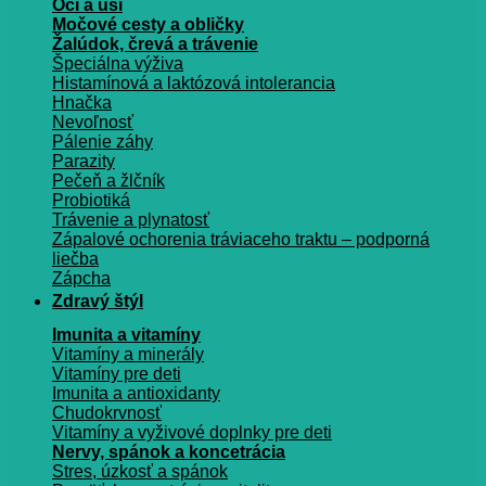
Oči a uši
Močové cesty a obličky
Žalúdok, črevá a trávenie
Špeciálna výživa
Histamínová a laktózová intolerancia
Hnačka
Nevoľnosť
Pálenie záhy
Parazity
Pečeň a žlčník
Probiotiká
Trávenie a plynatosť
Zápalové ochorenia tráviaceho traktu – podporná
liečba
Zápcha
Zdravý štýl
Imunita a vitamíny
Vitamíny a minerály
Vitamíny pre deti
Imunita a antioxidanty
Chudokrvnosť
Vitamíny a vyživové doplnky pre deti
Nervy, spánok a koncetrácia
Stres, úzkosť a spánok