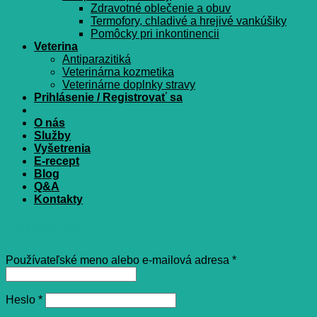
Zdravotné oblečenie a obuv
Termofory, chladivé a hrejivé vankúšiky
Pomôcky pri inkontinencii
Veterina
Antiparazitiká
Veterinárna kozmetika
Veterinárne doplnky stravy
Prihlásenie / Registrovať sa
O nás
Služby
Vyšetrenia
E-recept
Blog
Q&A
Kontakty
Prihlásenie
Povinné
Používateľské meno alebo e-mailová adresa
*
Povinné
Heslo
*