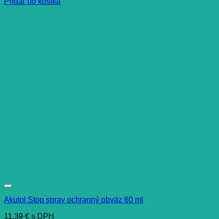
Pridať do košíka
Akutol Stop spray ochranný obväz 60 ml
11,39
€
s DPH