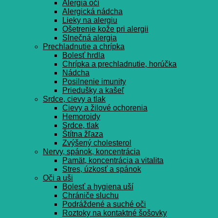
Alergia očí
Alergická nádcha
Lieky na alergiu
Ošetrenie kože pri alergii
Slnečná alergia
Prechladnutie a chrípka
Bolesť hrdla
Chrípka a prechladnutie, horúčka
Nádcha
Posilnenie imunity
Priedušky a kašeľ
Srdce, cievy a tlak
Cievy a žilové ochorenia
Hemoroidy
Srdce, tlak
Štítna žľaza
Zvýšený cholesterol
Nervy, spánok, koncentrácia
Pamät, koncentrácia a vitalita
Stres, úzkosť a spánok
Oči a uši
Bolesť a hygiena uší
Chrániče sluchu
Podráždené a suché oči
Roztoky na kontaktné šošovky