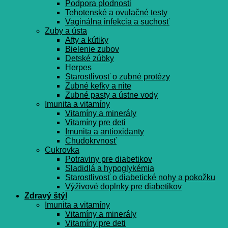
Podpora plodnosti
Tehotenské a ovulačné testy
Vaginálna infekcia a suchosť
Zuby a ústa
Afty a kútiky
Bielenie zubov
Detské zúbky
Herpes
Starostlivosť o zubné protézy
Zubné kefky a nite
Zubné pasty a ústne vody
Imunita a vitamíny
Vitamíny a minerály
Vitamíny pre deti
Imunita a antioxidanty
Chudokrvnosť
Cukrovka
Potraviny pre diabetikov
Sladidlá a hypoglykémia
Starostlivosť o diabetické nohy a pokožku
Výživové doplnky pre diabetikov
Zdravý štýl
Imunita a vitamíny
Vitamíny a minerály
Vitamíny pre deti