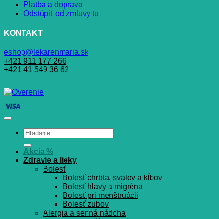
Platba a doprava
Odstúpiť od zmluvy tu
KONTAKT
eshop@lekarenmaria.sk
+421 911 177 266
+421 41 549 36 62
Hľadať:
Akcia %
Zdravie a lieky
Bolesť
Bolesť chrbta, svalov a kĺbov
Bolesť hlavy a migréna
Bolesť pri menštruácii
Bolesť zubov
Alergia a senná nádcha