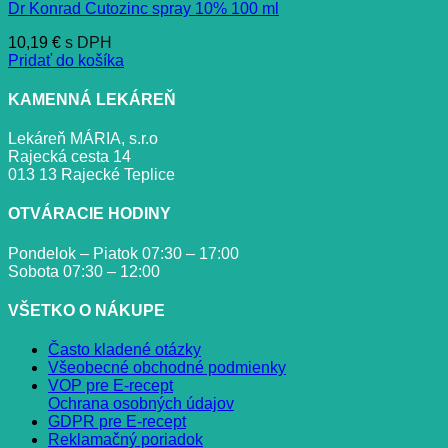
Dr Konrad Cutozinc spray 10% 100 ml
10,19
€
s DPH
Pridať do košíka
KAMENNÁ LEKÁREŇ
Lekáreň MÁRIA, s.r.o
Rajecká cesta 14
013 13 Rajecké Teplice
OTVÁRACIE HODINY
Pondelok – Piatok 07:30 – 17:00
Sobota 07:30 – 12:00
VŠETKO O NÁKUPE
Často kladené otázky
Všeobecné obchodné podmienky
VOP pre E-recept
Ochrana osobných údajov
GDPR pre E-recept
Reklamačný poriadok