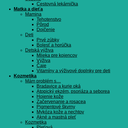
Cestovná lekárnička
Matka a dieťa
Mamina
Tehotenstvo
Pôrod
Dojčenie
Deti
Prvé zúbky
Bolesť a horúčka
Detská výživa
Mlieka pre kojencov
Výživa
Čaje
Vitamíny a výživové doplnky pre deti
Kozmetika
Mám problém s…
Bradavice a kurie oká
Atopický ekzém, psoriáza a seborea
Hojenie kože
Začervenanie a rosacea
Pigmentové škvrny
Mykóza kože a nechtov
Akné a mastná pleť
Kozmetika
Pleťová