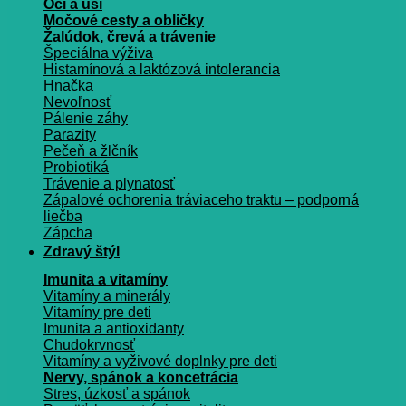
Oči a uši
Močové cesty a obličky
Žalúdok, črevá a trávenie
Špeciálna výživa
Histamínová a laktózová intolerancia
Hnačka
Nevoľnosť
Pálenie záhy
Parazity
Pečeň a žlčník
Probiotiká
Trávenie a plynatosť
Zápalové ochorenia tráviaceho traktu – podporná
liečba
Zápcha
Zdravý štýl
Imunita a vitamíny
Vitamíny a minerály
Vitamíny pre deti
Imunita a antioxidanty
Chudokrvnosť
Vitamíny a vyživové doplnky pre deti
Nervy, spánok a koncetrácia
Stres, úzkosť a spánok