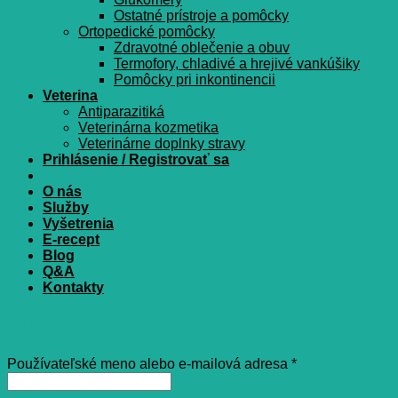
Ostatné prístroje a pomôcky
Ortopedické pomôcky
Zdravotné oblečenie a obuv
Termofory, chladivé a hrejivé vankúšiky
Pomôcky pri inkontinencii
Veterina
Antiparazitiká
Veterinárna kozmetika
Veterinárne doplnky stravy
Prihlásenie / Registrovať sa
O nás
Služby
Vyšetrenia
E-recept
Blog
Q&A
Kontakty
Prihlásenie
Povinné
Používateľské meno alebo e-mailová adresa
*