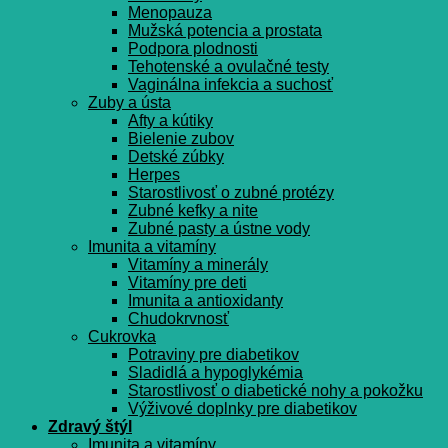
Menopauza
Mužská potencia a prostata
Podpora plodnosti
Tehotenské a ovulačné testy
Vaginálna infekcia a suchosť
Zuby a ústa
Afty a kútiky
Bielenie zubov
Detské zúbky
Herpes
Starostlivosť o zubné protézy
Zubné kefky a nite
Zubné pasty a ústne vody
Imunita a vitamíny
Vitamíny a minerály
Vitamíny pre deti
Imunita a antioxidanty
Chudokrvnosť
Cukrovka
Potraviny pre diabetikov
Sladidlá a hypoglykémia
Starostlivosť o diabetické nohy a pokožku
Výživové doplnky pre diabetikov
Zdravý štýl
Imunita a vitamíny