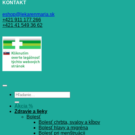
KONTAKT
eshop@lekarenmaria.sk
+421 911 177 266
+421 41 549 36 62
Hľadať:
Akcia %
Zdravie a lieky
Bolesť
Bolesť chrbta, svalov a kĺbov
Bolesť hlavy a migréna
Bolesť pri menštruácii