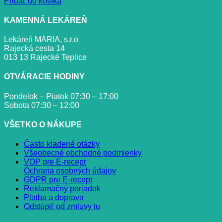
Pridať do košíka
KAMENNÁ LEKÁREŇ
Lekáreň MÁRIA, s.r.o
Rajecká cesta 14
013 13 Rajecké Teplice
OTVÁRACIE HODINY
Pondelok – Piatok 07:30 – 17:00
Sobota 07:30 – 12:00
VŠETKO O NÁKUPE
Často kladené otázky
Všeobecné obchodné podmienky
VOP pre E-recept
Ochrana osobných údajov
GDPR pre E-recept
Reklamačný poriadok
Platba a doprava
Odstúpiť od zmluvy tu