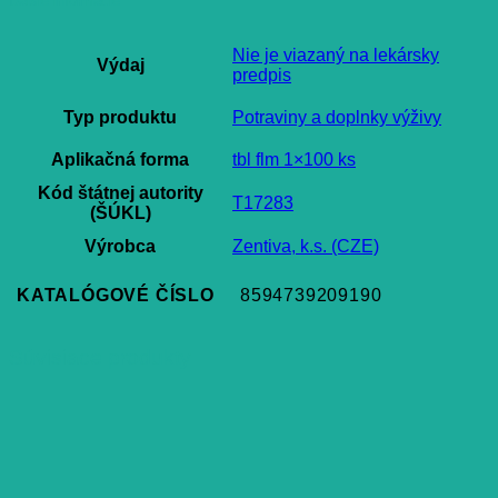
Ďalšie informácie
Nie je viazaný na lekársky
Výdaj
predpis
Typ produktu
Potraviny a doplnky výživy
Aplikačná forma
tbl flm 1×100 ks
Kód štátnej autority
T17283
(ŠÚKL)
Výrobca
Zentiva, k.s. (CZE)
KATALÓGOVÉ ČÍSLO
8594739209190
Súvisiace produkty