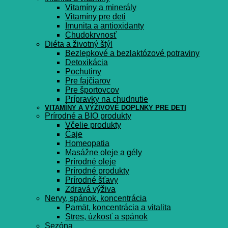
Vitamíny a minerály
Vitamíny pre deti
Imunita a antioxidanty
Chudokrvnosť
Diéta a životný štýl
Bezlepkové a bezlaktózové potraviny
Detoxikácia
Pochutiny
Pre fajčiarov
Pre športovcov
Prípravky na chudnutie
VITAMÍNY A VÝŽIVOVÉ DOPLNKY PRE DETI
Prírodné a BIO produkty
Včelie produkty
Čaje
Homeopatia
Masážne oleje a gély
Prírodné oleje
Prírodné produkty
Prírodné šťavy
Zdravá výživa
Nervy, spánok, koncentrácia
Pamät, koncentrácia a vitalita
Stres, úzkosť a spánok
Sezóna