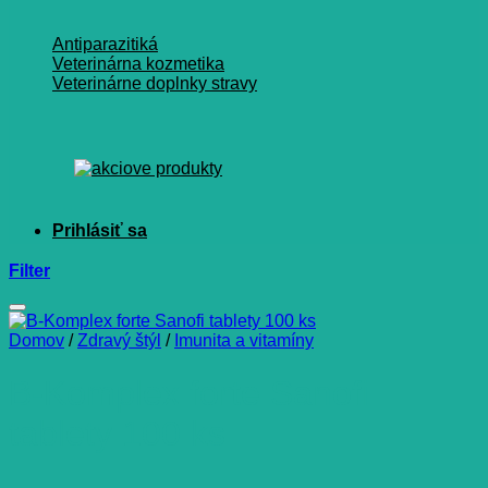
Antiparazitiká
Veterinárna kozmetika
Veterinárne doplnky stravy
Filter
Domov
/
Zdravý štýl
/
Imunita a vitamíny
B-Komplex forte Sanofi
tablety 100 ks