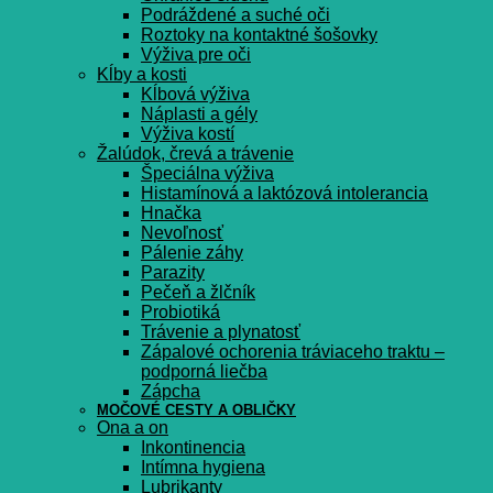
Podráždené a suché oči
Roztoky na kontaktné šošovky
Výživa pre oči
Kĺby a kosti
Kĺbová výživa
Náplasti a gély
Výživa kostí
Žalúdok, črevá a trávenie
Špeciálna výživa
Histamínová a laktózová intolerancia
Hnačka
Nevoľnosť
Pálenie záhy
Parazity
Pečeň a žlčník
Probiotiká
Trávenie a plynatosť
Zápalové ochorenia tráviaceho traktu –
podporná liečba
Zápcha
MOČOVÉ CESTY A OBLIČKY
Ona a on
Inkontinencia
Intímna hygiena
Lubrikanty