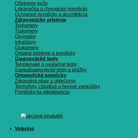
Ošetrenie kože
Lekárnička a chirugické pomôcky
Ochranné pomôcky a dezinfekcia
Zdravotnícke prístroje
Teplomery
Tlakomery
Oxymetre
Inhalátory
Glukomery
Ostatné prístroje a pomôcky
Diagnostické testy
Tehotenské a ovulačné testy
Samodiagnostické testy a prúžky
Ortopedické pomôcky
Zdravotná obuv a oblečenie
Termofory, chladivé a hrejivé vankúšiky
Pomôcky na inkotinenciu
Veterina