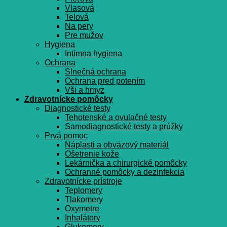
Vlasová
Telová
Na pery
Pre mužov
Hygiena
Intímna hygiena
Ochrana
Slnečná ochrana
Ochrana pred potením
Vši a hmyz
Zdravotnícke pomôcky
Diagnostické testy
Tehotenské a ovulačné testy
Samodiagnostické testy a prúžky
Prvá pomoc
Náplasti a obväzový materiál
Ošetrenie kože
Lekárnička a chirurgické pomôcky
Ochranné pomôcky a dezinfekcia
Zdravotnícke prístroje
Teplomery
Tlakomery
Oxymetre
Inhalátory
Glukomery