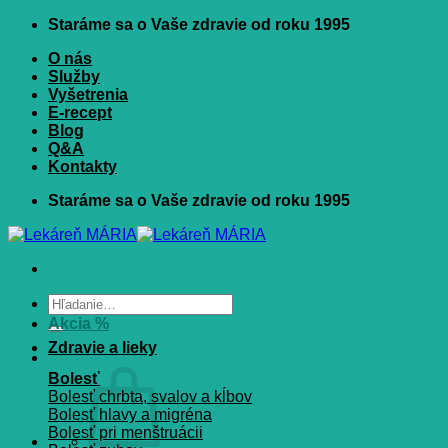
Skip
Staráme sa o Vaše zdravie od roku 1995
to
O nás
content
Služby
Vyšetrenia
E-recept
Blog
Q&A
Kontakty
Staráme sa o Vaše zdravie od roku 1995
Hľadať:
Akcia %
Zdravie a lieky
Bolesť
Bolesť chrbta, svalov a kĺbov
Bolesť hlavy a migréna
Bolesť pri menštruácii