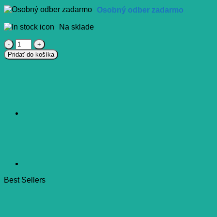
Osobný odber zadarmo
Na sklade
množstvo
B-
Pridať do košíka
Komplex
forte
Sanofi
tablety
100
ks
Best Sellers