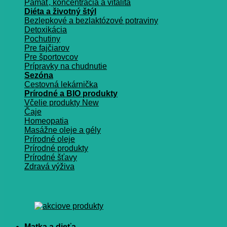
Pamäť, koncentrácia a vitalita
Diéta a životný štýl
Bezlepkové a bezlaktózové potraviny
Detoxikácia
Pochutiny
Pre fajčiarov
Pre športovcov
Prípravky na chudnutie
Sezóna
Cestovná lekárnička
Prírodné a BIO produkty
Včelie produkty
Čaje
Homeopatia
Masážne oleje a gély
Prírodné oleje
Prírodné produkty
Prírodné šťavy
Zdravá výživa
Matka a dieťa