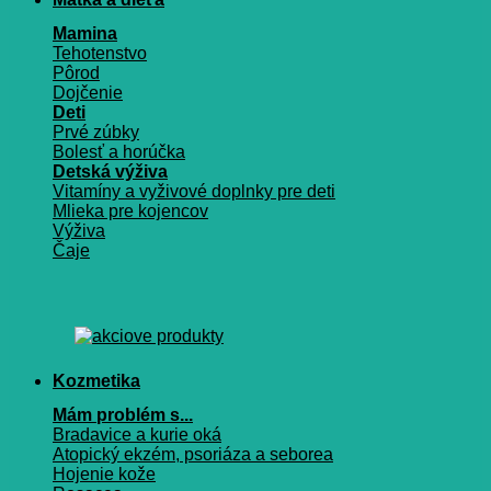
Mamina
Tehotenstvo
Pôrod
Dojčenie
Deti
Prvé zúbky
Bolesť a horúčka
Detská výživa
Vitamíny a vyživové doplnky pre deti
Mlieka pre kojencov
Výživa
Čaje
Kozmetika
Mám problém s...
Bradavice a kurie oká
Atopický ekzém, psoriáza a seborea
Hojenie kože