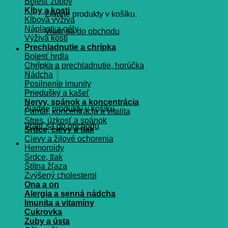
Bolesť zubov
Kĺby a kosti
Žiadne produkty v košíku.
Kĺbová výživa
Náplasti a gély
Vrátiť sa do obchodu
Výživa kostí
Prechladnutie a chrípka
Košík
Bolesť hrdla
Chrípka a prechladnutie, horúčka
Nádcha
Posilnenie imunity
Priedušky a kašeľ
Nervy, spánok a koncentrácia
Žiadne produkty v košíku.
Pamät, koncentrácia a vitalita
Stres, úzkosť a spánok
Vrátiť sa do obchodu
Srdce, cievy a tlak
Cievy a žilové ochorenia
Hemoroidy
Srdce, tlak
Štítna žľaza
Zvýšený cholesterol
Ona a on
Alergia a senná nádcha
Imunita a vitamíny
Cukrovka
Zuby a ústa