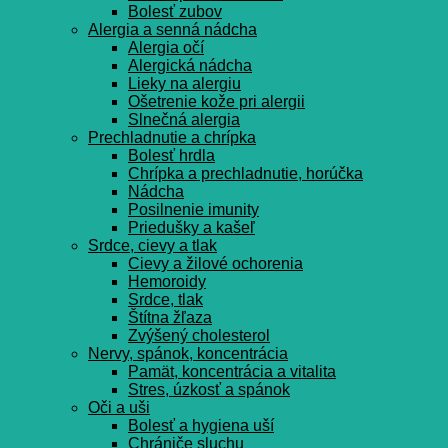
Bolesť zubov
Alergia a senná nádcha
Alergia očí
Alergická nádcha
Lieky na alergiu
Ošetrenie kože pri alergii
Slnečná alergia
Prechladnutie a chrípka
Bolesť hrdla
Chrípka a prechladnutie, horúčka
Nádcha
Posilnenie imunity
Priedušky a kašeľ
Srdce, cievy a tlak
Cievy a žilové ochorenia
Hemoroidy
Srdce, tlak
Štítna žľaza
Zvýšený cholesterol
Nervy, spánok, koncentrácia
Pamät, koncentrácia a vitalita
Stres, úzkosť a spánok
Oči a uši
Bolesť a hygiena uší
Chrániče sluchu