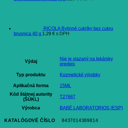
RICOLA Bylinné cukríky bez cukru
brusnica 40 g
1,29
€
s DPH
Ďalšie informácie
Nie je viazaný na lekársky
Výdaj
predpis
Typ produktu
Kozmetické výrobky
Aplikačná forma
15ML
Kód štátnej autority
T27687
(ŠÚKL)
Výrobca
BABÉ LABORATORIOS (ESP)
KATALÓGOVÉ ČÍSLO
8437014389814