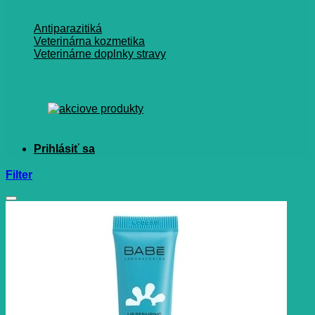
Antiparazitiká
Veterinárna kozmetika
Veterinárne doplnky stravy
Filter