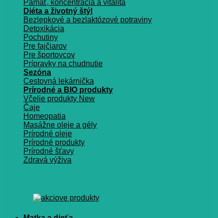
Pamäť, koncentrácia a vitalita
Diéta a životný štýl
Bezlepkové a bezlaktózové potraviny
Detoxikácia
Pochutiny
Pre fajčiarov
Pre športovcov
Prípravky na chudnutie
Sezóna
Cestovná lekárnička
Prírodné a BIO produkty
Včelie produkty
Čaje
Homeopatia
Masážne oleje a gély
Prírodné oleje
Prírodné produkty
Prírodné šťavy
Zdravá výživa
Matka a dieťa