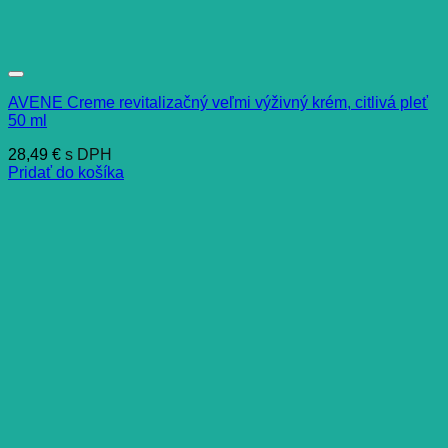
AVENE Creme revitalizačný veľmi výživný krém, citlivá pleť
50 ml
28,49
€
s DPH
Pridať do košíka