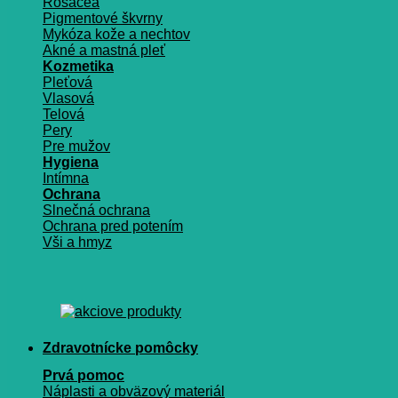
Rosacea
Pigmentové škvrny
Mykóza kože a nechtov
Akné a mastná pleť
Kozmetika
Pleťová
Vlasová
Telová
Pery
Pre mužov
Hygiena
Intímna
Ochrana
Slnečná ochrana
Ochrana pred potením
Vši a hmyz
Zdravotnícke pomôcky
Prvá pomoc
Náplasti a obväzový materiál