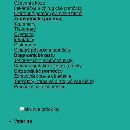
Ošetrenie kože
Lekárnička a chirugické pomôcky
Ochranné pomôcky a dezinfekcia
Zdravotnícke prístroje
Teplomery
Tlakomery
Oxymetre
Inhalátory
Glukomery
Ostatné prístroje a pomôcky
Diagnostické testy
Tehotenské a ovulačné testy
Samodiagnostické testy a prúžky
Ortopedické pomôcky
Zdravotná obuv a oblečenie
Termofory, chladivé a hrejivé vankúšiky
Pomôcky na inkotinenciu
Veterina