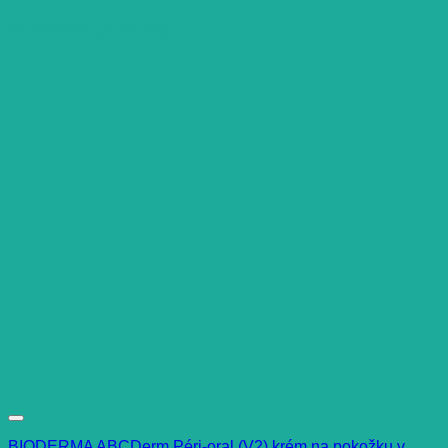
Súvisiace produkty
BIODERMA ABCDerm Péri-oral (V2) krém na pokožku v