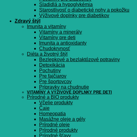
Sladidlá a hypoglykémia
Starostlivosť o diabetické nohy a pokožku
Výživové doplnky pre diabetikov
Zdravý štýl
Imunita a vitamíny
Vitamíny a minerály
Vitamíny pre deti
Imunita a antioxidanty
Chudokrvnosť
Diéta a životný štýl
Bezlepkové a bezlaktózové potraviny
Detoxikácia
Pochutiny
Pre fajčiarov
Pre športovcov
Prípravky na chudnutie
VITAMÍNY A VÝŽIVOVÉ DOPLNKY PRE DETI
Prírodné a BIO produkty
Včelie produkty
Čaje
Homeopatia
Masážne oleje a gély
Prírodné oleje
Prírodné produkty
Prírodné šťavy