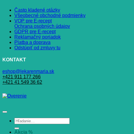
Často kladené otázky
Všeobecné obchodné podmienky
VOP pre E-recept
Ochrana osobných údajov
GDPR pre E-recept
Reklamačný poriadok
Platba a doprava
Odstúpiť od zmluvy tu
KONTAKT
eshop@lekarenmaria.sk
+421 911 177 266
+421 41 549 36 62
Hľadať:
Akcia %