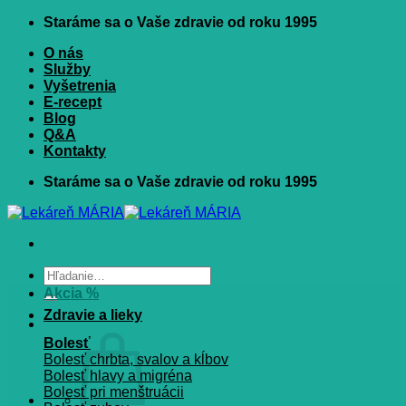
Skip
Staráme sa o Vaše zdravie od roku 1995
to
O nás
content
Služby
Vyšetrenia
E-recept
Blog
Q&A
Kontakty
Staráme sa o Vaše zdravie od roku 1995
Hľadať:
Akcia %
Zdravie a lieky
Bolesť
Bolesť chrbta, svalov a kĺbov
Bolesť hlavy a migréna
Bolesť pri menštruácii