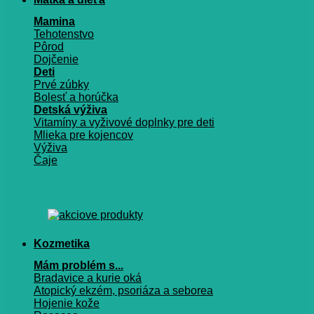
Mamina
Tehotenstvo
Pôrod
Dojčenie
Deti
Prvé zúbky
Bolesť a horúčka
Detská výživa
Vitamíny a vyživové doplnky pre deti
Mlieka pre kojencov
Výživa
Čaje
Kozmetika
Mám problém s...
Bradavice a kurie oká
Atopický ekzém, psoriáza a seborea
Hojenie kože