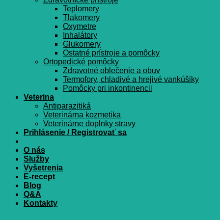
Teplomery
Tlakomery
Oxymetre
Inhalátory
Glukomery
Ostatné prístroje a pomôcky
Ortopedické pomôcky
Zdravotné oblečenie a obuv
Termofory, chladivé a hrejivé vankúšiky
Pomôcky pri inkontinencii
Veterina
Antiparazitiká
Veterinárna kozmetika
Veterinárne doplnky stravy
Prihlásenie / Registrovať sa
O nás
Služby
Vyšetrenia
E-recept
Blog
Q&A
Kontakty