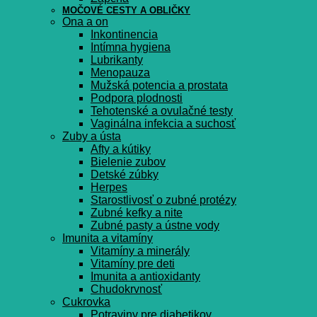
MOČOVÉ CESTY A OBLIČKY
Ona a on
Inkontinencia
Intímna hygiena
Lubrikanty
Menopauza
Mužská potencia a prostata
Podpora plodnosti
Tehotenské a ovulačné testy
Vaginálna infekcia a suchosť
Zuby a ústa
Afty a kútiky
Bielenie zubov
Detské zúbky
Herpes
Starostlivosť o zubné protézy
Zubné kefky a nite
Zubné pasty a ústne vody
Imunita a vitamíny
Vitamíny a minerály
Vitamíny pre deti
Imunita a antioxidanty
Chudokrvnosť
Cukrovka
Potraviny pre diabetikov