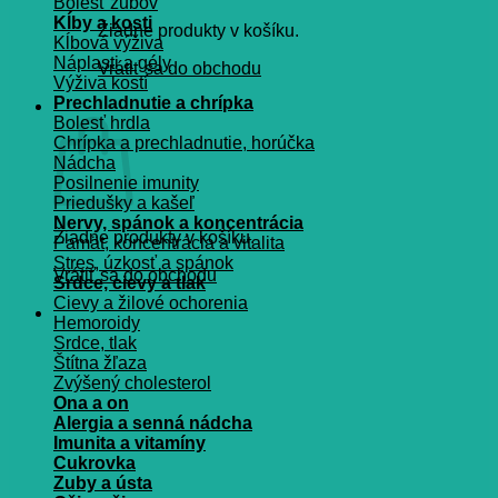
Bolesť zubov
Kĺby a kosti
Žiadne produkty v košíku.
Kĺbová výživa
Náplasti a gély
Vrátiť sa do obchodu
Výživa kostí
Prechladnutie a chrípka
Košík
Bolesť hrdla
Chrípka a prechladnutie, horúčka
Nádcha
Posilnenie imunity
Priedušky a kašeľ
Nervy, spánok a koncentrácia
Žiadne produkty v košíku.
Pamät, koncentrácia a vitalita
Stres, úzkosť a spánok
Vrátiť sa do obchodu
Srdce, cievy a tlak
Cievy a žilové ochorenia
Hemoroidy
Srdce, tlak
Štítna žľaza
Zvýšený cholesterol
Ona a on
Alergia a senná nádcha
Imunita a vitamíny
Cukrovka
Zuby a ústa