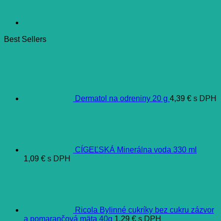
Best Sellers
Dermatol na odreniny 20 g
4,39
€
s DPH
CÍGEĽSKÁ Minerálna voda 330 ml
1,09
€
s DPH
Ricola Bylinné cukríky bez cukru zázvor
a pomarančová mäta 40g
1,29
€
s DPH