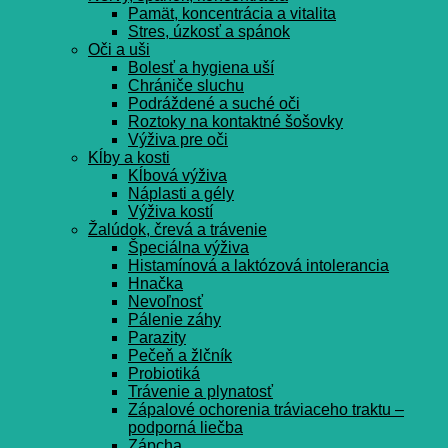
Pamät, koncentrácia a vitalita
Stres, úzkosť a spánok
Oči a uši
Bolesť a hygiena uší
Chrániče sluchu
Podráždené a suché oči
Roztoky na kontaktné šošovky
Výživa pre oči
Kĺby a kosti
Kĺbová výživa
Náplasti a gély
Výživa kostí
Žalúdok, črevá a trávenie
Špeciálna výživa
Histamínová a laktózová intolerancia
Hnačka
Nevoľnosť
Pálenie záhy
Parazity
Pečeň a žlčník
Probiotiká
Trávenie a plynatosť
Zápalové ochorenia tráviaceho traktu –
podporná liečba
Zápcha