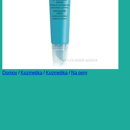
Domov
/
Kozmetika
/
Kozmetika
/
Na pery
BABE PLET OBNOVUJUCI
KREM NA PERY 15 ml