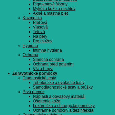
Pigmentové škvrny
Mykóza kože a nechtov
Akné a mastná pleť
Kozmetika
Pleťová
Vlasová
Telová
Na pery
Pre mužov
Hygiena
Intímna hygiena
Ochrana
Slnečná ochrana
Ochrana pred potením
Vši a hmyz
Zdravotnícke pomôcky
Diagnostické testy
Tehotenské a ovulačné testy
Samodiagnostické testy a prúžky
Prvá pomoc
Náplasti a obväzový materiál
Ošetrenie kože
Lekárnička a chirurgické pomôcky
Ochranné pomôcky a dezinfekcia
Zdravotnícke prístroje