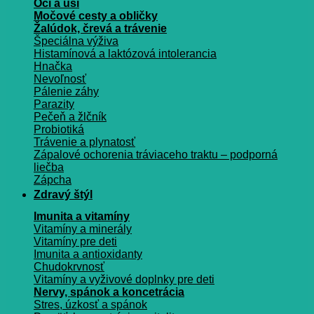
Oči a uši
Močové cesty a obličky
Žalúdok, črevá a trávenie
Špeciálna výživa
Histamínová a laktózová intolerancia
Hnačka
Nevoľnosť
Pálenie záhy
Parazity
Pečeň a žlčník
Probiotiká
Trávenie a plynatosť
Zápalové ochorenia tráviaceho traktu – podporná
liečba
Zápcha
Zdravý štýl
Imunita a vitamíny
Vitamíny a minerály
Vitamíny pre deti
Imunita a antioxidanty
Chudokrvnosť
Vitamíny a vyživové doplnky pre deti
Nervy, spánok a koncetrácia
Stres, úzkosť a spánok