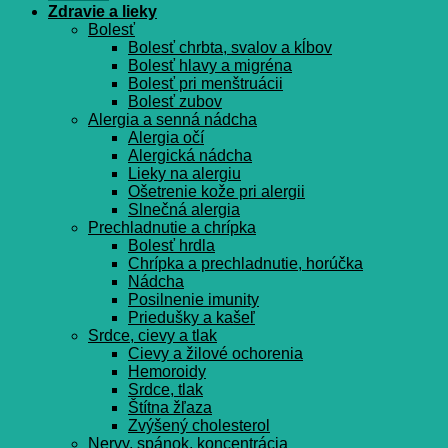
Zdravie a lieky
Bolesť
Bolesť chrbta, svalov a kĺbov
Bolesť hlavy a migréna
Bolesť pri menštruácii
Bolesť zubov
Alergia a senná nádcha
Alergia očí
Alergická nádcha
Lieky na alergiu
Ošetrenie kože pri alergii
Slnečná alergia
Prechladnutie a chrípka
Bolesť hrdla
Chrípka a prechladnutie, horúčka
Nádcha
Posilnenie imunity
Priedušky a kašeľ
Srdce, cievy a tlak
Cievy a žilové ochorenia
Hemoroidy
Srdce, tlak
Štítna žľaza
Zvýšený cholesterol
Nervy, spánok, koncentrácia