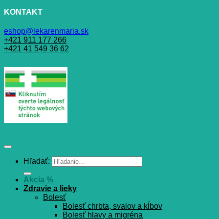
KONTAKT
eshop@lekarenmaria.sk
+421 911 177 266
+421 41 549 36 62
Hľadať:
Akcia %
Zdravie a lieky
Bolesť
Bolesť chrbta, svalov a kĺbov
Bolesť hlavy a migréna