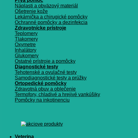
Prvá pomoc
Náplasti a obväzový materiál
Ošetrenie kože
Lekárnička a chirugické pomôcky
Ochranné pomôcky a dezinfekcia
Zdravotnícke prístroje
Teplomery
Tlakomery
Oxymetre
Inhalátory
Glukomery
Ostatné prístroje a pomôcky
Diagnostické testy
Tehotenské a ovulačné testy
Samodiagnostické testy a prúžky
Ortopedické pomôcky
Zdravotná obuv a oblečenie
Termofory, chladivé a hrejivé vankúšiky
Pomôcky na inkotinenciu
Veterina