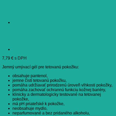
7,79
€
s DPH
Jemný umývací gél pre tetovanú pokožku:
obsahuje pantenol,
jemne čistí tetovanú pokožku,
pomáha udržiavať prirodzenú úroveň vlhkosti pokožky,
pomáha zachovať ochrannú funkciu kožnej bariéry,
klinicky a dermatologicky testované na tetovanej
pokožke,
má pH priateľské k pokožke,
neobsahuje mydlo,
neparfumované a bez pridaného alkoholu,