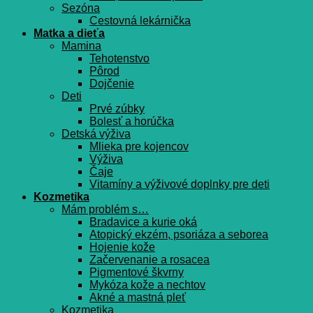
Sezóna
Cestovná lekárnička
Matka a dieťa
Mamina
Tehotenstvo
Pôrod
Dojčenie
Deti
Prvé zúbky
Bolesť a horúčka
Detská výživa
Mlieka pre kojencov
Výživa
Čaje
Vitamíny a výživové doplnky pre deti
Kozmetika
Mám problém s…
Bradavice a kurie oká
Atopický ekzém, psoriáza a seborea
Hojenie kože
Začervenanie a rosacea
Pigmentové škvrny
Mykóza kože a nechtov
Akné a mastná pleť
Kozmetika