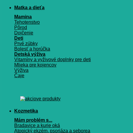
Matka a dieťa
Mamina
Tehotenstvo
Pôrod
Dojčenie
Deti
Prvé zúbky
Bolesť a horúčka
Detská výživa
Vitamíny a vyživové doplnky pre deti
Mlieka pre kojencov
Výživa
Čaje
Kozmetika
Mám problém s...
Bradavice a kurie oká
Atopický ekzém, psoriáza a seborea