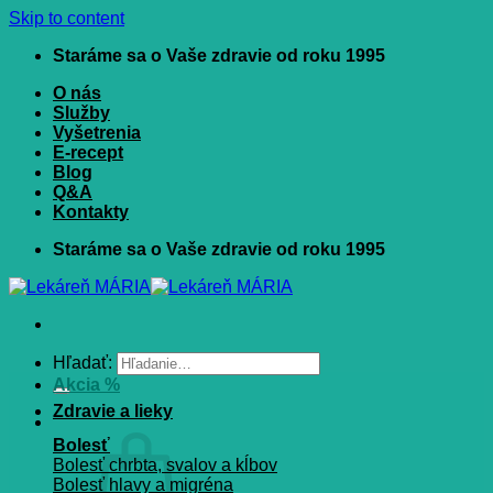
Skip to content
Staráme sa o Vaše zdravie od roku 1995
O nás
Služby
Vyšetrenia
E-recept
Blog
Q&A
Kontakty
Staráme sa o Vaše zdravie od roku 1995
Hľadať:
Akcia %
Zdravie a lieky
Bolesť
Bolesť chrbta, svalov a kĺbov
Bolesť hlavy a migréna