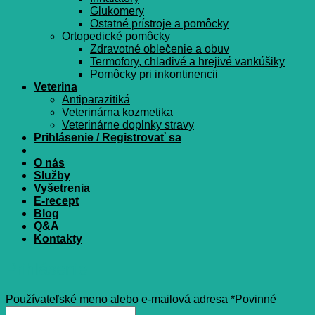
Glukomery
Ostatné prístroje a pomôcky
Ortopedické pomôcky
Zdravotné oblečenie a obuv
Termofory, chladivé a hrejivé vankúšiky
Pomôcky pri inkontinencii
Veterina
Antiparazitiká
Veterinárna kozmetika
Veterinárne doplnky stravy
Prihlásenie / Registrovať sa
O nás
Služby
Vyšetrenia
E-recept
Blog
Q&A
Kontakty
Prihlásenie
Používateľské meno alebo e-mailová adresa
*
Povinné