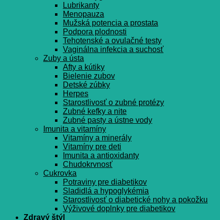
Lubrikanty
Menopauza
Mužská potencia a prostata
Podpora plodnosti
Tehotenské a ovulačné testy
Vaginálna infekcia a suchosť
Zuby a ústa
Afty a kútiky
Bielenie zubov
Detské zúbky
Herpes
Starostlivosť o zubné protézy
Zubné kefky a nite
Zubné pasty a ústne vody
Imunita a vitamíny
Vitamíny a minerály
Vitamíny pre deti
Imunita a antioxidanty
Chudokrvnosť
Cukrovka
Potraviny pre diabetikov
Sladidlá a hypoglykémia
Starostlivosť o diabetické nohy a pokožku
Výživové doplnky pre diabetikov
Zdravý štýl