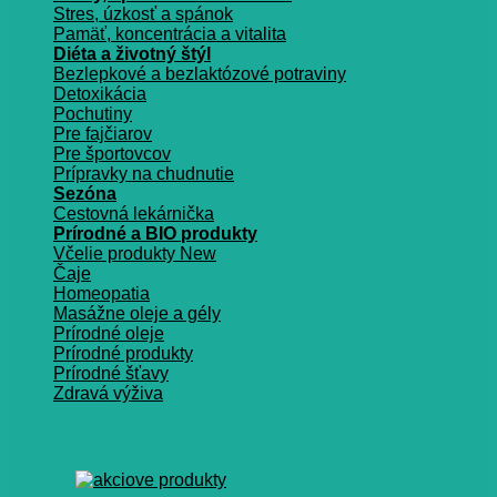
Stres, úzkosť a spánok
Pamäť, koncentrácia a vitalita
Diéta a životný štýl
Bezlepkové a bezlaktózové potraviny
Detoxikácia
Pochutiny
Pre fajčiarov
Pre športovcov
Prípravky na chudnutie
Sezóna
Cestovná lekárnička
Prírodné a BIO produkty
Včelie produkty
Čaje
Homeopatia
Masážne oleje a gély
Prírodné oleje
Prírodné produkty
Prírodné šťavy
Zdravá výživa