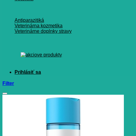
Antiparazitiká
Veterinárna kozmetika
Veterinárne doplnky stravy
Filter