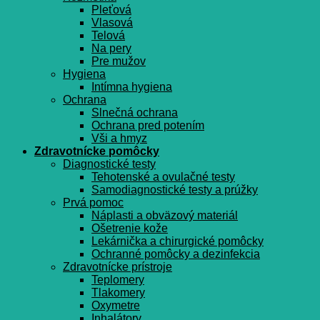
Pleťová
Vlasová
Telová
Na pery
Pre mužov
Hygiena
Intímna hygiena
Ochrana
Slnečná ochrana
Ochrana pred potením
Vši a hmyz
Zdravotnícke pomôcky
Diagnostické testy
Tehotenské a ovulačné testy
Samodiagnostické testy a prúžky
Prvá pomoc
Náplasti a obväzový materiál
Ošetrenie kože
Lekárnička a chirurgické pomôcky
Ochranné pomôcky a dezinfekcia
Zdravotnícke prístroje
Teplomery
Tlakomery
Oxymetre
Inhalátory