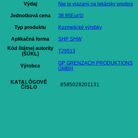
Výdaj
Nie je viazaný na lekársky predpis
Jednotková cena
38.95Eur/1l
Typ produktu
Kozmetické výrobky
Aplikačná forma
SHP SHW
Kód štátnej autority
T29513
(ŠÚKL)
GP GRENZACH PRODUKTIONS
Výrobca
GMBH
KATALÓGOVÉ
8585028201131
ČÍSLO
Súvisiace produkty