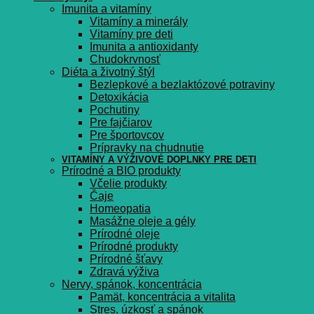
Imunita a vitamíny
Vitamíny a minerály
Vitamíny pre deti
Imunita a antioxidanty
Chudokrvnosť
Diéta a životný štýl
Bezlepkové a bezlaktózové potraviny
Detoxikácia
Pochutiny
Pre fajčiarov
Pre športovcov
Prípravky na chudnutie
VITAMÍNY A VÝŽIVOVÉ DOPLNKY PRE DETI
Prírodné a BIO produkty
Včelie produkty
Čaje
Homeopatia
Masážne oleje a gély
Prírodné oleje
Prírodné produkty
Prírodné šťavy
Zdravá výživa
Nervy, spánok, koncentrácia
Pamät, koncentrácia a vitalita
Stres, úzkosť a spánok