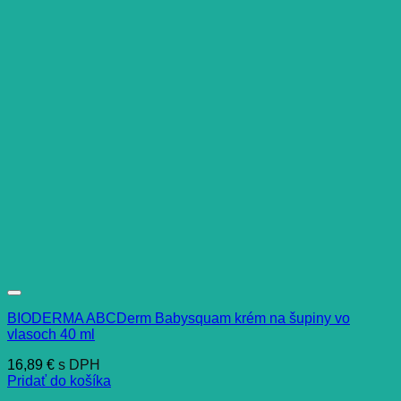
BIODERMA ABCDerm Babysquam krém na šupiny vo
vlasoch 40 ml
16,89
€
s DPH
Pridať do košíka