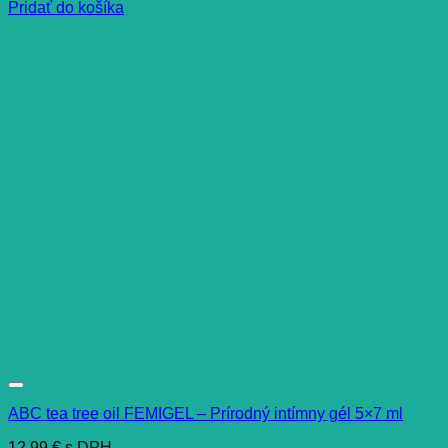
Pridať do košíka
ABC tea tree oil FEMIGEL – Prírodný intímny gél 5×7 ml
12,99
€
s DPH