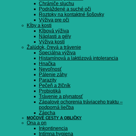
Chrániče sluchu
Podráždené a suché oči
Roztoky na kontaktné šošovky
Výživa pre oči
Kĺby a kosti
Kĺbová výživa
Náplasti a gély
Výživa kostí
Žalúdok, črevá a trávenie
Špeciálna výživa
Histamínová a laktózová intolerancia
Hnačka
Nevoľnosť
Pálenie záhy
Parazity
Pečeň a žlčník
Probiotiká
Trávenie a plynatosť
Zápalové ochorenia tráviaceho traktu –
podporná liečba
Zápcha
MOČOVÉ CESTY A OBLIČKY
Ona a on
Inkontinencia
Intímna hygiena