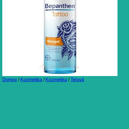
Domov
/
Kozmetika
/
Kozmetika
/
Telová
Bepanthen Tattoo umývací
gél na tetovanú pokožku 200
ml