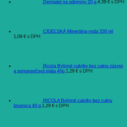
Dermatol na odreniny 20 g
4,39
€
s DPH
CÍGEĽSKÁ Minerálna voda 330 ml
1,09
€
s DPH
Ricola Bylinné cukríky bez cukru zázvor
a pomarančová mäta 40g
1,29
€
s DPH
RICOLA Bylinné cukríky bez cukru
brusnica 40 g
1,29
€
s DPH
Ďalšie informácie