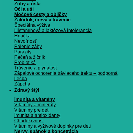
Zuby a ústa
Oči a uši
Močové cesty a obličky
Žalúdok, črevá a trávenie
Špeciálna výživa
Histamínová a laktózová intolerancia
Hnačka
Nevoľnosť
Pálenie záhy
Parazity
Pečeň a žlčník
Probiotiká
Trávenie a plynatosť
Zápalové ochorenia tráviaceho traktu – podporná
liečba
Zápcha
Zdravý štýl
Imunita a vitamíny
Vitamíny a minerály
Vitamíny pre deti
Imunita a antioxidanty
Chudokrvnosť
Vitamíny a vyživové doplnky pre deti
Nervy, spánok a koncetrácia