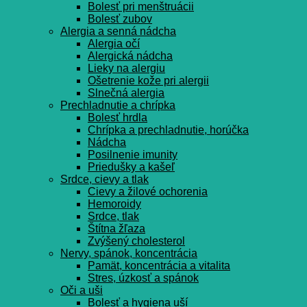
Bolesť pri menštruácii
Bolesť zubov
Alergia a senná nádcha
Alergia očí
Alergická nádcha
Lieky na alergiu
Ošetrenie kože pri alergii
Slnečná alergia
Prechladnutie a chrípka
Bolesť hrdla
Chrípka a prechladnutie, horúčka
Nádcha
Posilnenie imunity
Priedušky a kašeľ
Srdce, cievy a tlak
Cievy a žilové ochorenia
Hemoroidy
Srdce, tlak
Štítna žľaza
Zvýšený cholesterol
Nervy, spánok, koncentrácia
Pamät, koncentrácia a vitalita
Stres, úzkosť a spánok
Oči a uši
Bolesť a hygiena uší