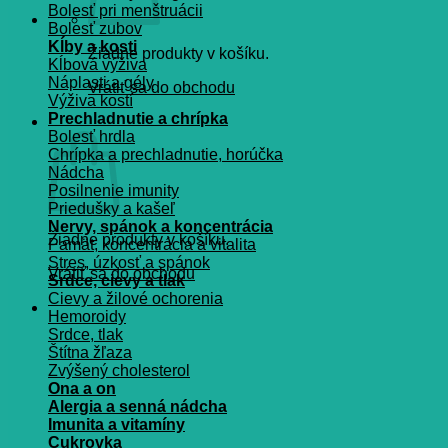
Bolesť pri menštruácii
Bolesť zubov
Kĺby a kosti
Žiadne produkty v košíku.
Kĺbová výživa
Náplasti a gély
Vrátiť sa do obchodu
Výživa kostí
Prechladnutie a chrípka
Košík
Bolesť hrdla
Chrípka a prechladnutie, horúčka
Nádcha
Posilnenie imunity
Priedušky a kašeľ
Nervy, spánok a koncentrácia
Žiadne produkty v košíku.
Pamät, koncentrácia a vitalita
Stres, úzkosť a spánok
Vrátiť sa do obchodu
Srdce, cievy a tlak
Cievy a žilové ochorenia
Hemoroidy
Srdce, tlak
Štítna žľaza
Zvýšený cholesterol
Ona a on
Alergia a senná nádcha
Imunita a vitamíny
Cukrovka