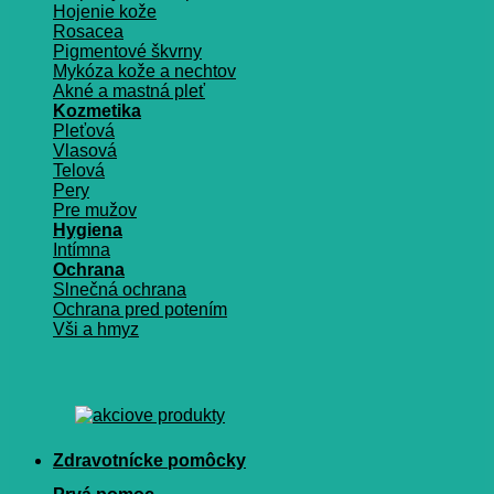
Hojenie kože
Rosacea
Pigmentové škvrny
Mykóza kože a nechtov
Akné a mastná pleť
Kozmetika
Pleťová
Vlasová
Telová
Pery
Pre mužov
Hygiena
Intímna
Ochrana
Slnečná ochrana
Ochrana pred potením
Vši a hmyz
Zdravotnícke pomôcky