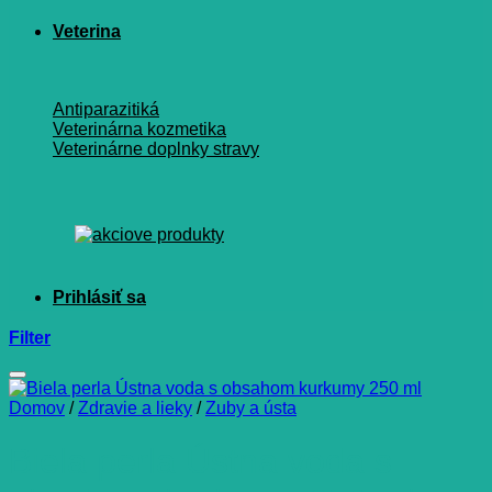
Veterina
Antiparazitiká
Veterinárna kozmetika
Veterinárne doplnky stravy
Filter
Domov
/
Zdravie a lieky
/
Zuby a ústa
Biela perla Ústna voda s