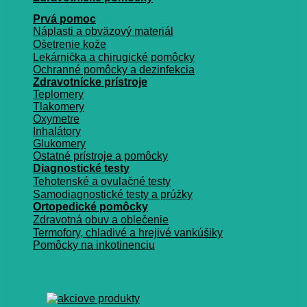
Prvá pomoc
Náplasti a obväzový materiál
Ošetrenie kože
Lekárnička a chirugické pomôcky
Ochranné pomôcky a dezinfekcia
Zdravotnícke prístroje
Teplomery
Tlakomery
Oxymetre
Inhalátory
Glukomery
Ostatné prístroje a pomôcky
Diagnostické testy
Tehotenské a ovulačné testy
Samodiagnostické testy a prúžky
Ortopedické pomôcky
Zdravotná obuv a oblečenie
Termofory, chladivé a hrejivé vankúšiky
Pomôcky na inkotinenciu