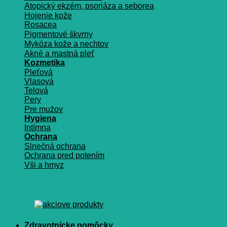
Atopický ekzém, psoriáza a seborea
Hojenie kože
Rosacea
Pigmentové škvrny
Mykóza kože a nechtov
Akné a mastná pleť
Kozmetika
Pleťová
Vlasová
Telová
Pery
Pre mužov
Hygiena
Intímna
Ochrana
Slnečná ochrana
Ochrana pred potením
Vši a hmyz
Zdravotnícke pomôcky