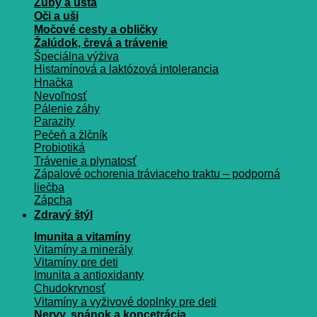
Zuby a ústa
Oči a uši
Močové cesty a obličky
Žalúdok, črevá a trávenie
Špeciálna výživa
Histamínová a laktózová intolerancia
Hnačka
Nevoľnosť
Pálenie záhy
Parazity
Pečeň a žlčník
Probiotiká
Trávenie a plynatosť
Zápalové ochorenia tráviaceho traktu – podporná
liečba
Zápcha
Zdravý štýl
Imunita a vitamíny
Vitamíny a minerály
Vitamíny pre deti
Imunita a antioxidanty
Chudokrvnosť
Vitamíny a vyživové doplnky pre deti
Nervy, spánok a koncetrácia