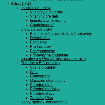
Zdravý štýl
Imunita a vitamíny
Vitamíny a minerály
Vitamíny pre deti
Imunita a antioxidanty
Chudokrvnosť
Diéta a životný štýl
Bezlepkové a bezlaktózové potraviny
Detoxikácia
Pochutiny
Pre fajčiarov
Pre športovcov
Prípravky na chudnutie
VITAMÍNY A VÝŽIVOVÉ DOPLNKY PRE DETI
Prírodné a BIO produkty
Včelie produkty
Čaje
Homeopatia
Masážne oleje a gély
Prírodné oleje
Prírodné produkty
Prírodné šťavy
Zdravá výživa
Nervy, spánok, koncentrácia