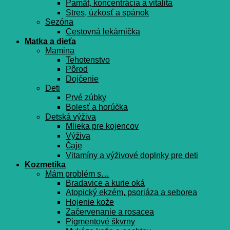
Pamät, koncentrácia a vitalita
Stres, úzkosť a spánok
Sezóna
Cestovná lekárnička
Matka a dieťa
Mamina
Tehotenstvo
Pôrod
Dojčenie
Deti
Prvé zúbky
Bolesť a horúčka
Detská výživa
Mlieka pre kojencov
Výživa
Čaje
Vitamíny a výživové doplnky pre deti
Kozmetika
Mám problém s…
Bradavice a kurie oká
Atopický ekzém, psoriáza a seborea
Hojenie kože
Začervenanie a rosacea
Pigmentové škvrny