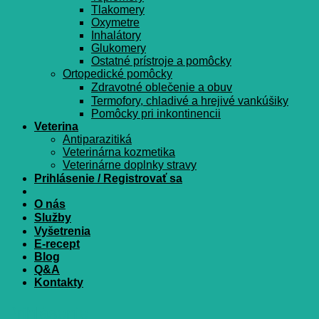
Tlakomery
Oxymetre
Inhalátory
Glukomery
Ostatné prístroje a pomôcky
Ortopedické pomôcky
Zdravotné oblečenie a obuv
Termofory, chladivé a hrejivé vankúšiky
Pomôcky pri inkontinencii
Veterina
Antiparazitiká
Veterinárna kozmetika
Veterinárne doplnky stravy
Prihlásenie / Registrovať sa
O nás
Služby
Vyšetrenia
E-recept
Blog
Q&A
Kontakty
Prihlásenie