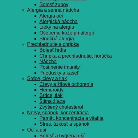
Bolesť zubov
Alergia a senná nádcha
Alergia očí
Alergická nádcha
Lieky na alergiu
Ošetrenie kože pri alergii
Slnečná alergia
Prechladnutie a chrípka
Bolesť hrdla
Chrípka a prechladnutie, horúčka
Nádcha
Posilnenie imunity
Priedušky a kašeľ
Srdce, cievy a tlak
Cievy a žilové ochorenia
Hemoroidy
Srdce, tlak
Štítna žľaza
Zvýšený cholesterol
Nervy, spánok, koncentrácia
Pamät, koncentrácia a vitalita
Stres, úzkosť a spánok
Oči a uši
Bolesť a hygiena uší