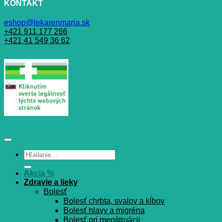
KONTAKT
eshop@lekarenmaria.sk
+421 911 177 266
+421 41 549 36 62
Hľadať:
Akcia %
Zdravie a lieky
Bolesť
Bolesť chrbta, svalov a kĺbov
Bolesť hlavy a migréna
Bolesť pri menštruácii