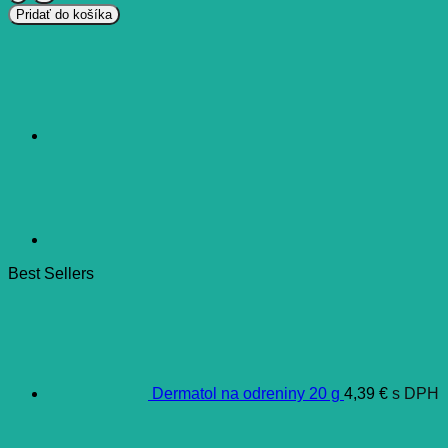
Biela
Pridať do košíka
perla
Ústna
voda
s
obsahom
kurkumy
250
ml
Best Sellers
Dermatol na odreniny 20 g
4,39
€
s DPH