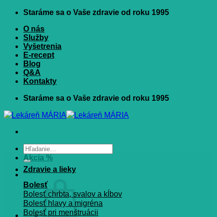
Skip
Staráme sa o Vaše zdravie od roku 1995
to
content
O nás
Služby
Vyšetrenia
E-recept
Blog
Q&A
Kontakty
Staráme sa o Vaše zdravie od roku 1995
Hľadať:
Akcia %
Zdravie a lieky
Bolesť
Bolesť chrbta, svalov a kĺbov
Bolesť hlavy a migréna
Bolesť pri menštruácii