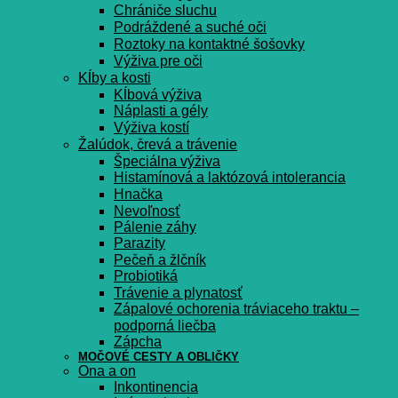
Chrániče sluchu
Podráždené a suché oči
Roztoky na kontaktné šošovky
Výživa pre oči
Kĺby a kosti
Kĺbová výživa
Náplasti a gély
Výživa kostí
Žalúdok, črevá a trávenie
Špeciálna výživa
Histamínová a laktózová intolerancia
Hnačka
Nevoľnosť
Pálenie záhy
Parazity
Pečeň a žlčník
Probiotiká
Trávenie a plynatosť
Zápalové ochorenia tráviaceho traktu –
podporná liečba
Zápcha
MOČOVÉ CESTY A OBLIČKY
Ona a on
Inkontinencia