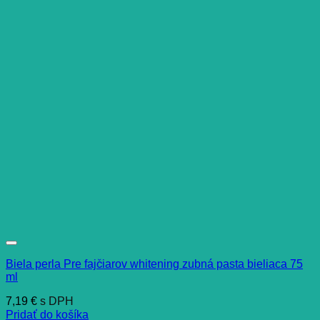
Biela perla Pre fajčiarov whitening zubná pasta bieliaca 75
ml
7,19
€
s DPH
Pridať do košíka