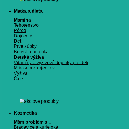
Matka a dieťa
Mamina
Tehotenstvo
Pôrod
Dojčenie
Deti
Prvé zúbky
Bolesť a horúčka
Detská výživa
Vitamíny a vyživové doplnky pre deti
Mlieka pre kojencov
Výživa
Čaje
Kozmetika
Mám problém s...
Bradavice a kurie oká