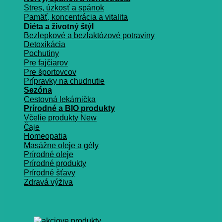
Stres, úzkosť a spánok
Pamäť, koncentrácia a vitalita
Diéta a životný štýl
Bezlepkové a bezlaktózové potraviny
Detoxikácia
Pochutiny
Pre fajčiarov
Pre športovcov
Prípravky na chudnutie
Sezóna
Cestovná lekárnička
Prírodné a BIO produkty
Včelie produkty
Čaje
Homeopatia
Masážne oleje a gély
Prírodné oleje
Prírodné produkty
Prírodné šťavy
Zdravá výživa