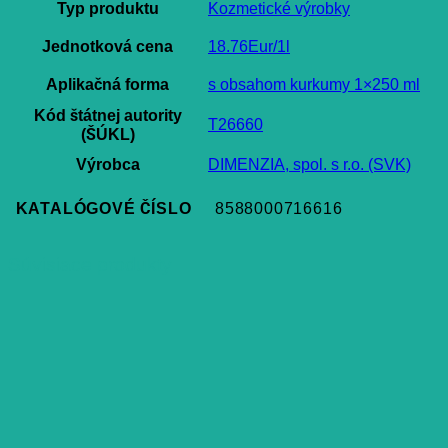
Typ produktu
Kozmetické výrobky
Jednotková cena
18.76Eur/1l
Aplikačná forma
s obsahom kurkumy 1×250 ml
Kód štátnej autority
T26660
(ŠÚKL)
Výrobca
DIMENZIA, spol. s r.o. (SVK)
KATALÓGOVÉ ČÍSLO
8588000716616
Súvisiace produkty