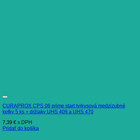
CURAPROX CPS 06 prime start tyrkysová medzizubné
kefky 5 ks + držiaky UHS 409 a UHS 470
7,39
€
s DPH
Pridať do košíka