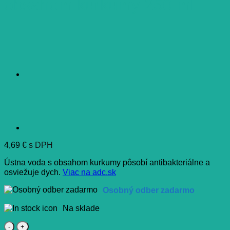
obsahom kurkumy 250 ml
4,69
€
s DPH
Ústna voda s obsahom kurkumy pôsobí antibakteriálne a
osviežuje dych.
Viac na adc.sk
Osobný odber zadarmo
Na sklade
množstvo