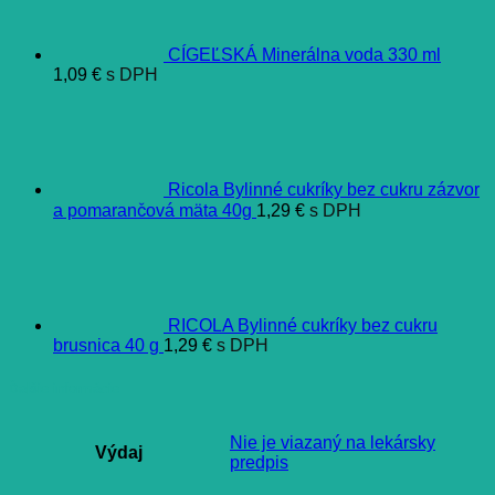
CÍGEĽSKÁ Minerálna voda 330 ml
1,09
€
s DPH
Ricola Bylinné cukríky bez cukru zázvor
a pomarančová mäta 40g
1,29
€
s DPH
RICOLA Bylinné cukríky bez cukru
brusnica 40 g
1,29
€
s DPH
Ďalšie informácie
Nie je viazaný na lekársky
Výdaj
predpis