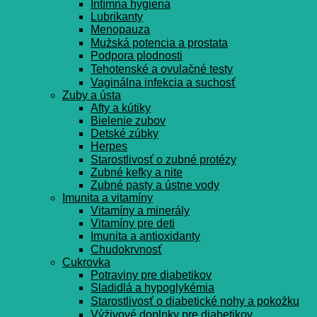
Intímna hygiena
Lubrikanty
Menopauza
Mužská potencia a prostata
Podpora plodnosti
Tehotenské a ovulačné testy
Vaginálna infekcia a suchosť
Zuby a ústa
Afty a kútiky
Bielenie zubov
Detské zúbky
Herpes
Starostlivosť o zubné protézy
Zubné kefky a nite
Zubné pasty a ústne vody
Imunita a vitamíny
Vitamíny a minerály
Vitamíny pre deti
Imunita a antioxidanty
Chudokrvnosť
Cukrovka
Potraviny pre diabetikov
Sladidlá a hypoglykémia
Starostlivosť o diabetické nohy a pokožku
Výživové doplnky pre diabetikov