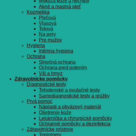
Mykóza kože a nechtov
Akné a mastná pleť
Kozmetika
Pleťová
Vlasová
Telová
Na pery
Pre mužov
Hygiena
Intímna hygiena
Ochrana
Slnečná ochrana
Ochrana pred potením
Vši a hmyz
Zdravotnícke pomôcky
Diagnostické testy
Tehotenské a ovulačné testy
Samodiagnostické testy a prúžky
Prvá pomoc
Náplasti a obväzový materiál
Ošetrenie kože
Lekárnička a chirurgické pomôcky
Ochranné pomôcky a dezinfekcia
Zdravotnícke prístroje
Teplomery