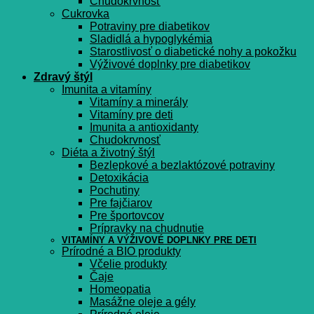
Chudokrvnosť
Cukrovka
Potraviny pre diabetikov
Sladidlá a hypoglykémia
Starostlivosť o diabetické nohy a pokožku
Výživové doplnky pre diabetikov
Zdravý štýl
Imunita a vitamíny
Vitamíny a minerály
Vitamíny pre deti
Imunita a antioxidanty
Chudokrvnosť
Diéta a životný štýl
Bezlepkové a bezlaktózové potraviny
Detoxikácia
Pochutiny
Pre fajčiarov
Pre športovcov
Prípravky na chudnutie
VITAMÍNY A VÝŽIVOVÉ DOPLNKY PRE DETI
Prírodné a BIO produkty
Včelie produkty
Čaje
Homeopatia
Masážne oleje a gély