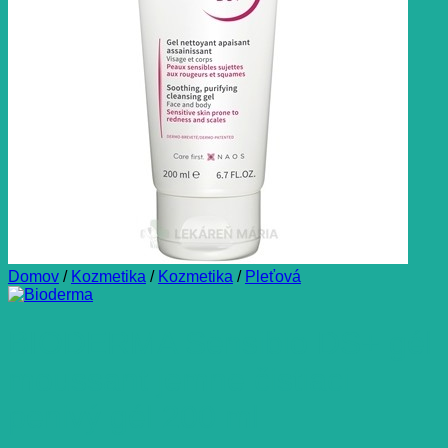
Domov
/
Kozmetika
/
Kozmetika
/
Pleťová
BIODERMA Sensibio DS+ gél
moussant jemne čistiaci
penivý gél 200 ml