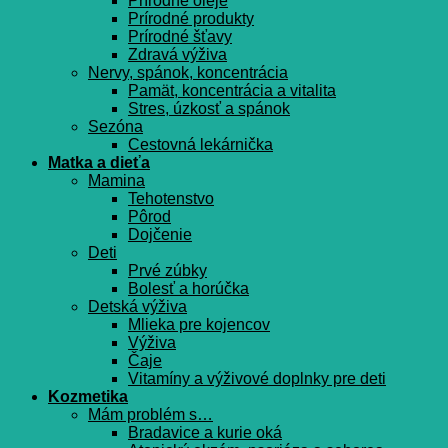
Prírodné oleje
Prírodné produkty
Prírodné šťavy
Zdravá výživa
Nervy, spánok, koncentrácia
Pamät, koncentrácia a vitalita
Stres, úzkosť a spánok
Sezóna
Cestovná lekárnička
Matka a dieťa
Mamina
Tehotenstvo
Pôrod
Dojčenie
Deti
Prvé zúbky
Bolesť a horúčka
Detská výživa
Mlieka pre kojencov
Výživa
Čaje
Vitamíny a výživové doplnky pre deti
Kozmetika
Mám problém s…
Bradavice a kurie oká