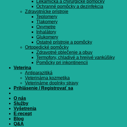
Lekárnička a chirurgické pomôcky
Ochranné pomôcky a dezinfekcia
Zdravotnícke prístroje
Teplomery
Tlakomery
Oxymetre
Inhalátory
Glukomery
Ostatné prístroje a pomôcky
Ortopedické pomôcky
Zdravotné oblečenie a obuv
Termofory, chladivé a hrejivé vankúšiky
Pomôcky pri inkontinencii
Veterina
Antiparazitiká
Veterinárna kozmetika
Veterinárne doplnky stravy
Prihlásenie / Registrovať sa
O nás
Služby
Vyšetrenia
E-recept
Blog
Q&A