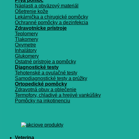
Prvá pomoc
Náplasti a obväzový materiál
Ošetrenie kože
Lekárnička a chirugické pomôcky
Ochranné pomôcky a dezinfekcia
Zdravotnícke prístroje
Teplomery
Tlakomery
Oxymetre
Inhalátory
Glukomery
Ostatné prístroje a pomôcky
Diagnostické testy
Tehotenské a ovulačné testy
Samodiagnostické testy a prúžky
Ortopedické pomôcky
Zdravotná obuv a oblečenie
Termofory, chladivé a hrejivé vankúšiky
Pomôcky na inkotinenciu
Veterina