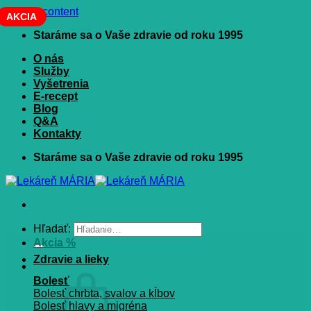
Skip to content
AKCIA
Staráme sa o Vaše zdravie od roku 1995
O nás
Služby
Vyšetrenia
E-recept
Blog
Q&A
Kontakty
Staráme sa o Vaše zdravie od roku 1995
Hľadať:
Akcia %
Zdravie a lieky
Bolesť
Bolesť chrbta, svalov a kĺbov
Bolesť hlavy a migréna