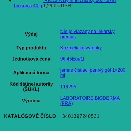
RICOLA Bylinné cukríky bez cukru
brusnica 40 g
1,29
€
s DPH
Ďalšie informácie
Nie je viazaný na lekársky
Výdaj
predpis
Typ produktu
Kozmetické výrobky
Jednotková cena
96.45Eur/1l
jemne čistiaci penivý gél 1×200
Aplikačná forma
ml
Kód štátnej autority
T14255
(ŠÚKL)
LABORATOIRE BIODERMA
Výrobca
(FRA)
KATALÓGOVÉ ČÍSLO
3401397240531