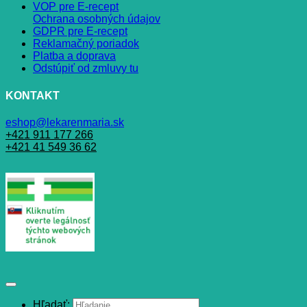
VOP pre E-recept
Ochrana osobných údajov
GDPR pre E-recept
Reklamačný poriadok
Platba a doprava
Odstúpiť od zmluvy tu
KONTAKT
eshop@lekarenmaria.sk
+421 911 177 266
+421 41 549 36 62
Hľadať: