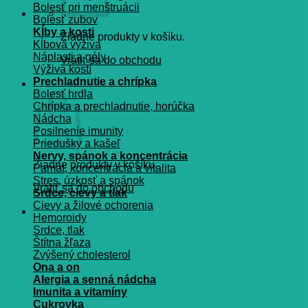
Bolesť pri menštruácii
Bolesť zubov
Kĺby a kosti
Žiadne produkty v košíku.
Kĺbová výživa
Náplasti a gély
Vrátiť sa do obchodu
Výživa kostí
Prechladnutie a chrípka
Košík
Bolesť hrdla
Chrípka a prechladnutie, horúčka
Nádcha
Posilnenie imunity
Priedušky a kašeľ
Nervy, spánok a koncentrácia
Žiadne produkty v košíku.
Pamät, koncentrácia a vitalita
Stres, úzkosť a spánok
Vrátiť sa do obchodu
Srdce, cievy a tlak
Cievy a žilové ochorenia
Hemoroidy
Srdce, tlak
Štítna žľaza
Zvýšený cholesterol
Ona a on
Alergia a senná nádcha
Imunita a vitamíny
Cukrovka