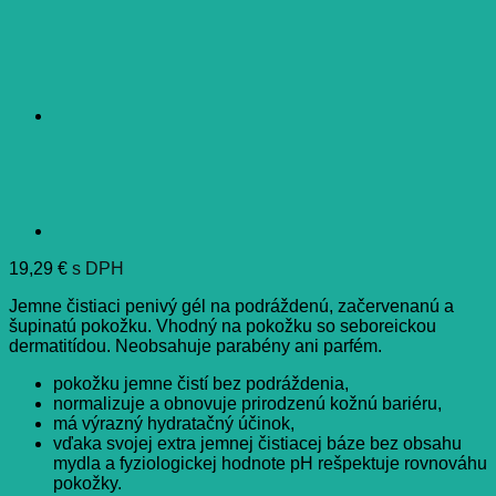
19,29
€
s DPH
Jemne čistiaci penivý gél na podráždenú, začervenanú a
šupinatú pokožku. Vhodný na pokožku so seboreickou
dermatitídou. Neobsahuje parabény ani parfém.
pokožku jemne čistí bez podráždenia,
normalizuje a obnovuje prirodzenú kožnú bariéru,
má výrazný hydratačný účinok,
vďaka svojej extra jemnej čistiacej báze bez obsahu
mydla a fyziologickej hodnote pH rešpektuje rovnováhu
pokožky.