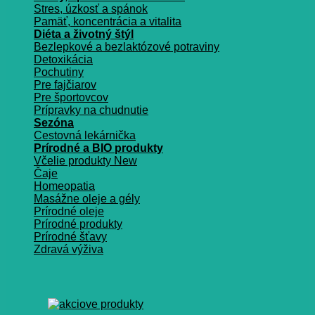
Stres, úzkosť a spánok
Pamäť, koncentrácia a vitalita
Diéta a životný štýl
Bezlepkové a bezlaktózové potraviny
Detoxikácia
Pochutiny
Pre fajčiarov
Pre športovcov
Prípravky na chudnutie
Sezóna
Cestovná lekárnička
Prírodné a BIO produkty
Včelie produkty
Čaje
Homeopatia
Masážne oleje a gély
Prírodné oleje
Prírodné produkty
Prírodné šťavy
Zdravá výživa