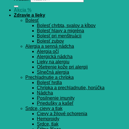
Akcia %
Zdravie a lieky
Bolesť
Bolesť chrbta, svalov a kĺbov
Bolesť hlavy a migréna
Bolesť pri menštruácii
Bolesť zubov
Alergia a senná nádcha
Alergia očí
Alergická nádcha
Lieky na alergiu
Ošetrenie kože pri alergii
Slnečná alergia
Prechladnutie a chrípka
Bolesť hrdla
Chrípka a prechladnutie, horúčka
Nádcha
Posilnenie imunity
Priedušky a kašeľ
Srdce, cievy a tlak
Cievy a žilové ochorenia
Hemoroidy
Srdce, tlak