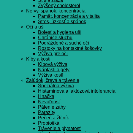
Štítna žľaza
Zvýšený cholesterol
Nervy, spánok, koncentrácia
Pamät, koncentrácia a vitalita
Stres, úzkosť a spánok
Oči a uši
Bolesť a hygiena uší
Chrániče sluchu
Podráždené a suché oči
Roztoky na kontaktné šošovky
Výživa pre oči
Kĺby a kosti
Kĺbová výživa
Náplasti a gély
Výživa kostí
Žalúdok, črevá a trávenie
Špeciálna výživa
Histamínová a laktózová intolerancia
Hnačka
Nevoľnosť
Pálenie záhy
Parazity
Pečeň a žlčník
Probiotiká
Trávenie a plynatosť