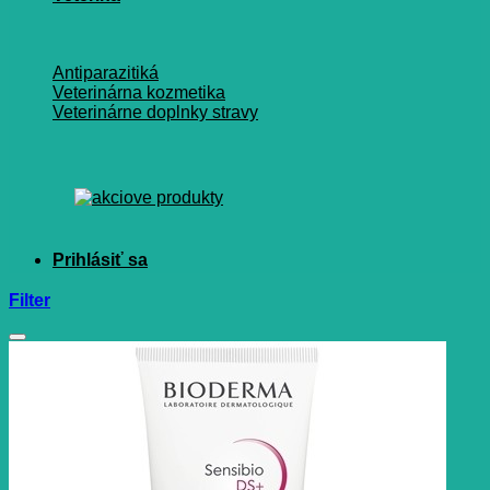
Antiparazitiká
Veterinárna kozmetika
Veterinárne doplnky stravy
Filter