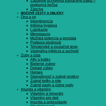
Zápalové ochorenia tráviaceho traktu –
podporná liečba
Zápcha
MOČOVÉ CESTY A OBLIČKY
Ona a on
Inkontinencia
Intímna hygiena
Lubrikanty
Menopauza
Mužská potencia a prostata
Podpora plodnosti
Tehotenské a ovulačné testy
Vaginálna infekcia a suchosť
Zuby a ústa
Afty a kútiky
Bielenie zubov
Detské zúbky
Herpes
Starostlivosť o zubné protézy
Zubné kefky a nite
Zubné pasty a ústne vody
Imunita a vitamíny
Vitamíny a minerály
Vitamíny pre deti
Imunita a antioxidanty