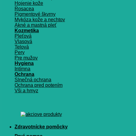
Hojenie kože
Rosacea
Pigmentové škvrny
Mykóza kože a nechtov
Akné a mastná pleť
Kozmetika
Pleťová
Vlasová
Telová
Pery
Pre mužov
Hygiena
Intímna
Ochrana
Slnečná ochrana
Ochrana pred potením
Vši a hmyz
Zdravotnícke pomôcky