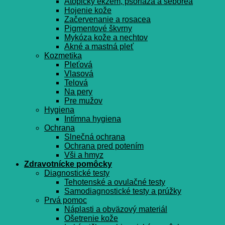
Atopický ekzém, psoriáza a seborea
Hojenie kože
Začervenanie a rosacea
Pigmentové škvrny
Mykóza kože a nechtov
Akné a mastná pleť
Kozmetika
Pleťová
Vlasová
Telová
Na pery
Pre mužov
Hygiena
Intímna hygiena
Ochrana
Slnečná ochrana
Ochrana pred potením
Vši a hmyz
Zdravotnícke pomôcky
Diagnostické testy
Tehotenské a ovulačné testy
Samodiagnostické testy a prúžky
Prvá pomoc
Náplasti a obväzový materiál
Ošetrenie kože