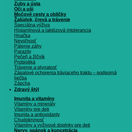
Zuby a ústa
Oči a uši
Močové cesty a obličky
Žalúdok, črevá a trávenie
Špeciálna výživa
Histamínová a laktózová intolerancia
Hnačka
Nevoľnosť
Pálenie záhy
Parazity
Pečeň a žlčník
Probiotiká
Trávenie a plynatosť
Zápalové ochorenia tráviaceho traktu – podporná
liečba
Zápcha
Zdravý štýl
Imunita a vitamíny
Vitamíny a minerály
Vitamíny pre deti
Imunita a antioxidanty
Chudokrvnosť
Vitamíny a vyživové doplnky pre deti
Nervy, spánok a koncetrácia