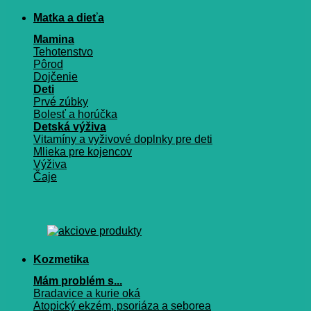
Matka a dieťa
Mamina
Tehotenstvo
Pôrod
Dojčenie
Deti
Prvé zúbky
Bolesť a horúčka
Detská výživa
Vitamíny a vyživové doplnky pre deti
Mlieka pre kojencov
Výživa
Čaje
Kozmetika
Mám problém s...
Bradavice a kurie oká
Atopický ekzém, psoriáza a seborea