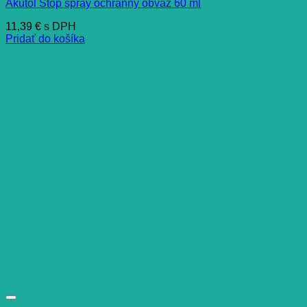
Akutol Stop spray ochranný obväz 60 ml
11,39
€
s DPH
Pridať do košíka