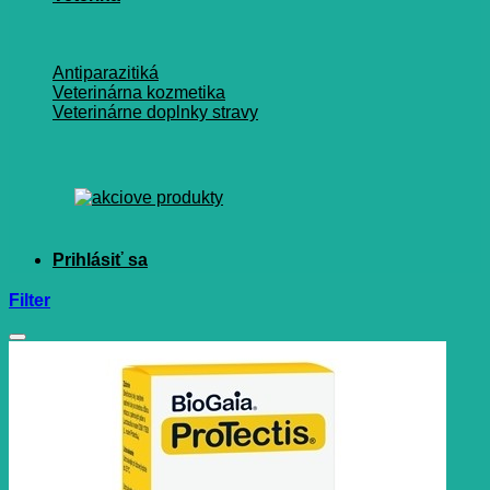
Antiparazitiká
Veterinárna kozmetika
Veterinárne doplnky stravy
Filter