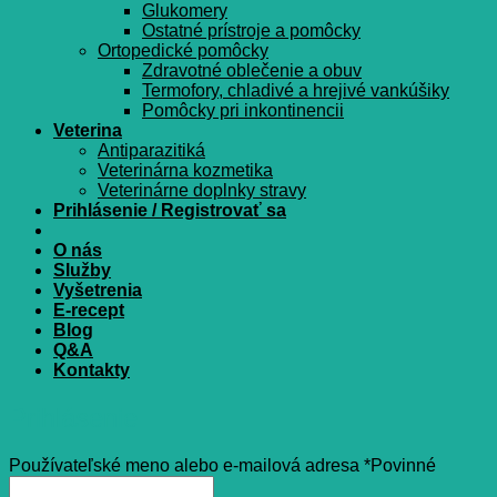
Glukomery
Ostatné prístroje a pomôcky
Ortopedické pomôcky
Zdravotné oblečenie a obuv
Termofory, chladivé a hrejivé vankúšiky
Pomôcky pri inkontinencii
Veterina
Antiparazitiká
Veterinárna kozmetika
Veterinárne doplnky stravy
Prihlásenie / Registrovať sa
O nás
Služby
Vyšetrenia
E-recept
Blog
Q&A
Kontakty
Prihlásenie
Používateľské meno alebo e-mailová adresa
*
Povinné