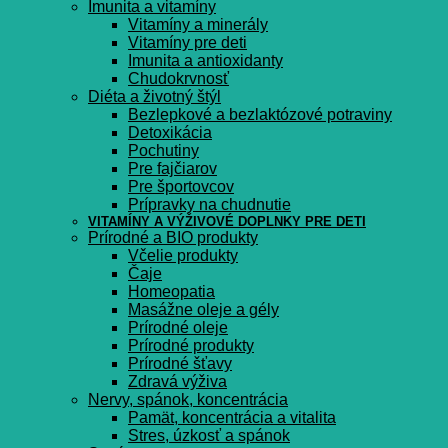
Imunita a vitamíny
Vitamíny a minerály
Vitamíny pre deti
Imunita a antioxidanty
Chudokrvnosť
Diéta a životný štýl
Bezlepkové a bezlaktózové potraviny
Detoxikácia
Pochutiny
Pre fajčiarov
Pre športovcov
Prípravky na chudnutie
VITAMÍNY A VÝŽIVOVÉ DOPLNKY PRE DETI
Prírodné a BIO produkty
Včelie produkty
Čaje
Homeopatia
Masážne oleje a gély
Prírodné oleje
Prírodné produkty
Prírodné šťavy
Zdravá výživa
Nervy, spánok, koncentrácia
Pamät, koncentrácia a vitalita
Stres, úzkosť a spánok