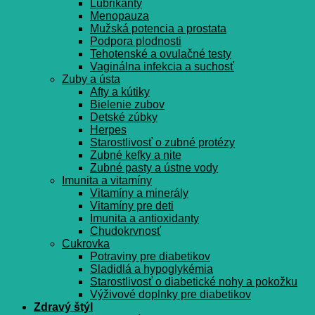
Lubrikanty
Menopauza
Mužská potencia a prostata
Podpora plodnosti
Tehotenské a ovulačné testy
Vaginálna infekcia a suchosť
Zuby a ústa
Afty a kútiky
Bielenie zubov
Detské zúbky
Herpes
Starostlivosť o zubné protézy
Zubné kefky a nite
Zubné pasty a ústne vody
Imunita a vitamíny
Vitamíny a minerály
Vitamíny pre deti
Imunita a antioxidanty
Chudokrvnosť
Cukrovka
Potraviny pre diabetikov
Sladidlá a hypoglykémia
Starostlivosť o diabetické nohy a pokožku
Výživové doplnky pre diabetikov
Zdravý štýl