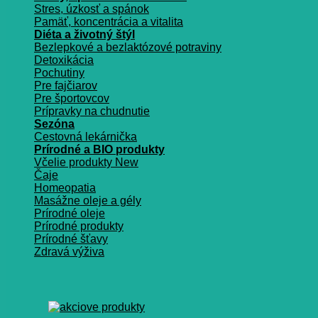
Stres, úzkosť a spánok
Pamäť, koncentrácia a vitalita
Diéta a životný štýl
Bezlepkové a bezlaktózové potraviny
Detoxikácia
Pochutiny
Pre fajčiarov
Pre športovcov
Prípravky na chudnutie
Sezóna
Cestovná lekárnička
Prírodné a BIO produkty
Včelie produkty
Čaje
Homeopatia
Masážne oleje a gély
Prírodné oleje
Prírodné produkty
Prírodné šťavy
Zdravá výživa