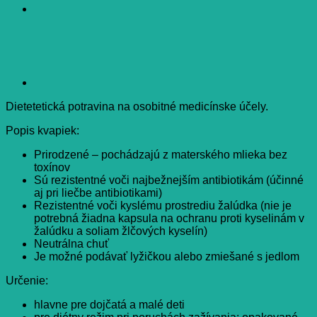
Dietetetická potravina na osobitné medicínske účely.
Popis kvapiek:
Prirodzené – pochádzajú z materského mlieka bez
toxínov
Sú rezistentné voči najbežnejším antibiotikám (účinné
aj pri liečbe antibiotikami)
Rezistentné voči kyslému prostrediu žalúdka (nie je
potrebná žiadna kapsula na ochranu proti kyselinám v
žalúdku a soliam žlčových kyselín)
Neutrálna chuť
Je možné podávať lyžičkou alebo zmiešané s jedlom
Určenie:
hlavne pre dojčatá a malé deti