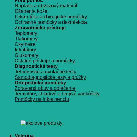
Prvá pomoc
Náplasti a obväzový materiál
Ošetrenie kože
Lekárnička a chirugické pomôcky
Ochranné pomôcky a dezinfekcia
Zdravotnícke prístroje
Teplomery
Tlakomery
Oxymetre
Inhalátory
Glukomery
Ostatné prístroje a pomôcky
Diagnostické testy
Tehotenské a ovulačné testy
Samodiagnostické testy a prúžky
Ortopedické pomôcky
Zdravotná obuv a oblečenie
Termofory, chladivé a hrejivé vankúšiky
Pomôcky na inkotinenciu
Veterina