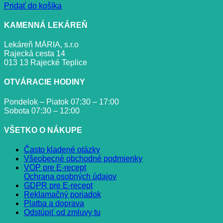
Pridať do košíka
KAMENNÁ LEKÁREŇ
Lekáreň MÁRIA, s.r.o
Rajecká cesta 14
013 13 Rajecké Teplice
OTVÁRACIE HODINY
Pondelok – Piatok 07:30 – 17:00
Sobota 07:30 – 12:00
VŠETKO O NÁKUPE
Často kladené otázky
Všeobecné obchodné podmienky
VOP pre E-recept
Ochrana osobných údajov
GDPR pre E-recept
Reklamačný poriadok
Platba a doprava
Odstúpiť od zmluvy tu