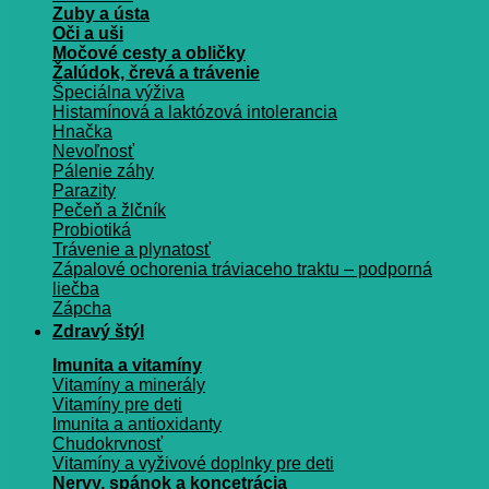
Zuby a ústa
Oči a uši
Močové cesty a obličky
Žalúdok, črevá a trávenie
Špeciálna výživa
Histamínová a laktózová intolerancia
Hnačka
Nevoľnosť
Pálenie záhy
Parazity
Pečeň a žlčník
Probiotiká
Trávenie a plynatosť
Zápalové ochorenia tráviaceho traktu – podporná
liečba
Zápcha
Zdravý štýl
Imunita a vitamíny
Vitamíny a minerály
Vitamíny pre deti
Imunita a antioxidanty
Chudokrvnosť
Vitamíny a vyživové doplnky pre deti
Nervy, spánok a koncetrácia