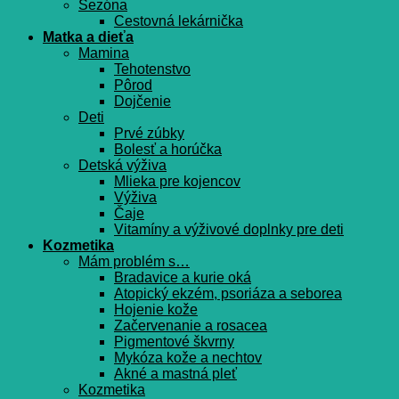
Sezóna
Cestovná lekárnička
Matka a dieťa
Mamina
Tehotenstvo
Pôrod
Dojčenie
Deti
Prvé zúbky
Bolesť a horúčka
Detská výživa
Mlieka pre kojencov
Výživa
Čaje
Vitamíny a výživové doplnky pre deti
Kozmetika
Mám problém s…
Bradavice a kurie oká
Atopický ekzém, psoriáza a seborea
Hojenie kože
Začervenanie a rosacea
Pigmentové škvrny
Mykóza kože a nechtov
Akné a mastná pleť
Kozmetika