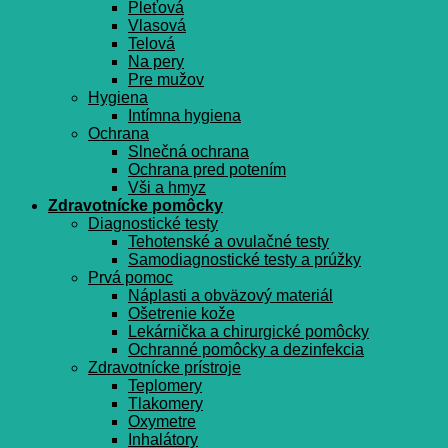
Pleťová
Vlasová
Telová
Na pery
Pre mužov
Hygiena
Intímna hygiena
Ochrana
Slnečná ochrana
Ochrana pred potením
Vši a hmyz
Zdravotnícke pomôcky
Diagnostické testy
Tehotenské a ovulačné testy
Samodiagnostické testy a prúžky
Prvá pomoc
Náplasti a obväzový materiál
Ošetrenie kože
Lekárnička a chirurgické pomôcky
Ochranné pomôcky a dezinfekcia
Zdravotnícke prístroje
Teplomery
Tlakomery
Oxymetre
Inhalátory