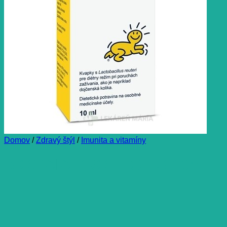
Domov
/
Zdravý štýl
/
Imunita a vitamíny
BIOGAIA PROTECTIS 10ml