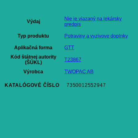
Ďalšie informácie
Nie je viazaný na lekársky
Výdaj
predpis
Typ produktu
Potraviny a vyzivove doplnky
Aplikačná forma
GTT
Kód štátnej autority
T23867
(ŠÚKL)
Výrobca
TWOPAC AB
KATALÓGOVÉ ČÍSLO
7350012552947
Súvisiace produkty