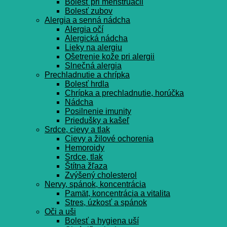
Bolesť pri menštruácii
Bolesť zubov
Alergia a senná nádcha
Alergia očí
Alergická nádcha
Lieky na alergiu
Ošetrenie kože pri alergii
Slnečná alergia
Prechladnutie a chrípka
Bolesť hrdla
Chrípka a prechladnutie, horúčka
Nádcha
Posilnenie imunity
Priedušky a kašeľ
Srdce, cievy a tlak
Cievy a žilové ochorenia
Hemoroidy
Srdce, tlak
Štítna žľaza
Zvýšený cholesterol
Nervy, spánok, koncentrácia
Pamät, koncentrácia a vitalita
Stres, úzkosť a spánok
Oči a uši
Bolesť a hygiena uší