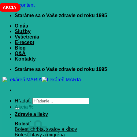
Skip to content
AKCIA
AKCIA
Staráme sa o Vaše zdravie od roku 1995
O nás
Služby
Vyšetrenia
E-recept
Blog
Q&A
Kontakty
Staráme sa o Vaše zdravie od roku 1995
Hľadať:
Akcia %
Zdravie a lieky
Bolesť
Bolesť chrbta, svalov a kĺbov
Bolesť hlavy a migréna