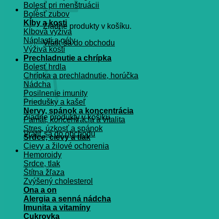
Bolesť pri menštruácii
Bolesť zubov
Kĺby a kosti
Žiadne produkty v košíku.
Kĺbová výživa
Náplasti a gély
Vrátiť sa do obchodu
Výživa kostí
Prechladnutie a chrípka
Košík
Bolesť hrdla
Chrípka a prechladnutie, horúčka
Nádcha
Posilnenie imunity
Priedušky a kašeľ
Nervy, spánok a koncentrácia
Žiadne produkty v košíku.
Pamät, koncentrácia a vitalita
Stres, úzkosť a spánok
Vrátiť sa do obchodu
Srdce, cievy a tlak
Cievy a žilové ochorenia
Hemoroidy
Srdce, tlak
Štítna žľaza
Zvýšený cholesterol
Ona a on
Alergia a senná nádcha
Imunita a vitamíny
Cukrovka