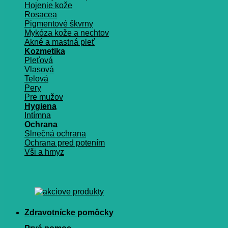
Hojenie kože
Rosacea
Pigmentové škvrny
Mykóza kože a nechtov
Akné a mastná pleť
Kozmetika
Pleťová
Vlasová
Telová
Pery
Pre mužov
Hygiena
Intímna
Ochrana
Slnečná ochrana
Ochrana pred potením
Vši a hmyz
Zdravotnícke pomôcky