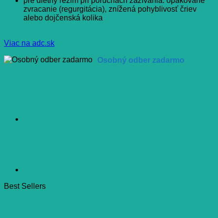
pre diétny režim pri poruchách zažívania: opakované
zvracanie (regurgitácia), znížená pohyblivosť čriev
alebo dojčenská kolika
Viac na adc.sk
Osobný odber zadarmo
Best Sellers