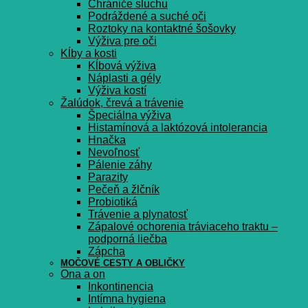
Chrániče sluchu
Podráždené a suché oči
Roztoky na kontaktné šošovky
Výživa pre oči
Kĺby a kosti
Kĺbová výživa
Náplasti a gély
Výživa kostí
Žalúdok, črevá a trávenie
Špeciálna výživa
Histamínová a laktózová intolerancia
Hnačka
Nevoľnosť
Pálenie záhy
Parazity
Pečeň a žlčník
Probiotiká
Trávenie a plynatosť
Zápalové ochorenia tráviaceho traktu –
podporná liečba
Zápcha
MOČOVÉ CESTY A OBLIČKY
Ona a on
Inkontinencia
Intímna hygiena