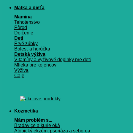
Matka a dieťa
Mamina
Tehotenstvo
Pôrod
Dojčenie
Deti
Prvé zúbky
Bolesť a horúčka
Detská výživa
Vitamíny a vyživové doplnky pre deti
Mlieka pre kojencov
Výživa
Čaje
Kozmetika
Mám problém s...
Bradavice a kurie oká
Atopický ekzém, psoriáza a seborea