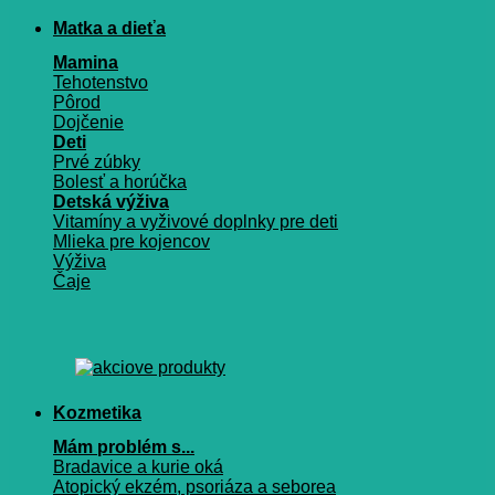
Matka a dieťa
Mamina
Tehotenstvo
Pôrod
Dojčenie
Deti
Prvé zúbky
Bolesť a horúčka
Detská výživa
Vitamíny a vyživové doplnky pre deti
Mlieka pre kojencov
Výživa
Čaje
Kozmetika
Mám problém s...
Bradavice a kurie oká
Atopický ekzém, psoriáza a seborea