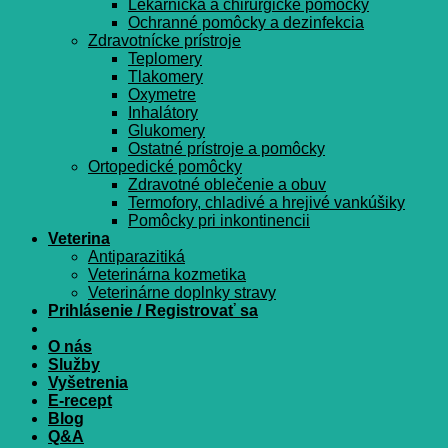
Lekárnička a chirurgické pomôcky
Ochranné pomôcky a dezinfekcia
Zdravotnícke prístroje
Teplomery
Tlakomery
Oxymetre
Inhalátory
Glukomery
Ostatné prístroje a pomôcky
Ortopedické pomôcky
Zdravotné oblečenie a obuv
Termofory, chladivé a hrejivé vankúšiky
Pomôcky pri inkontinencii
Veterina
Antiparazitiká
Veterinárna kozmetika
Veterinárne doplnky stravy
Prihlásenie / Registrovať sa
O nás
Služby
Vyšetrenia
E-recept
Blog
Q&A