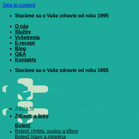
Skip to content
Staráme sa o Vaše zdravie od roku 1995
O nás
Služby
Vyšetrenia
E-recept
Blog
Q&A
Kontakty
Staráme sa o Vaše zdravie od roku 1995
Akcia %
Zdravie a lieky
Bolesť
Bolesť chrbta, svalov a kĺbov
Bolesť hlavy a migréna