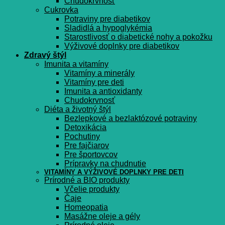
Chudokrvnosť
Cukrovka
Potraviny pre diabetikov
Sladidlá a hypoglykémia
Starostlivosť o diabetické nohy a pokožku
Výživové doplnky pre diabetikov
Zdravý štýl
Imunita a vitamíny
Vitamíny a minerály
Vitamíny pre deti
Imunita a antioxidanty
Chudokrvnosť
Diéta a životný štýl
Bezlepkové a bezlaktózové potraviny
Detoxikácia
Pochutiny
Pre fajčiarov
Pre športovcov
Prípravky na chudnutie
VITAMÍNY A VÝŽIVOVÉ DOPLNKY PRE DETI
Prírodné a BIO produkty
Včelie produkty
Čaje
Homeopatia
Masážne oleje a gély