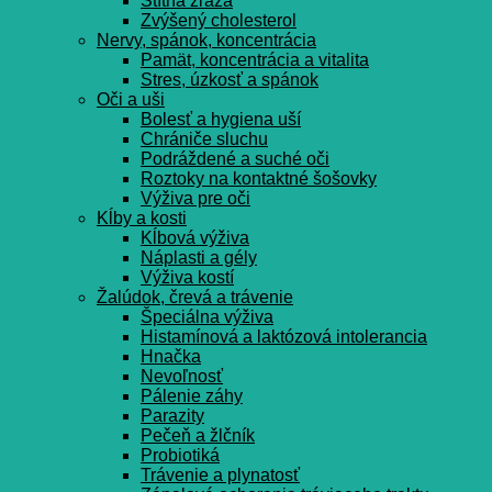
Štítna žľaza
Zvýšený cholesterol
Nervy, spánok, koncentrácia
Pamät, koncentrácia a vitalita
Stres, úzkosť a spánok
Oči a uši
Bolesť a hygiena uší
Chrániče sluchu
Podráždené a suché oči
Roztoky na kontaktné šošovky
Výživa pre oči
Kĺby a kosti
Kĺbová výživa
Náplasti a gély
Výživa kostí
Žalúdok, črevá a trávenie
Špeciálna výživa
Histamínová a laktózová intolerancia
Hnačka
Nevoľnosť
Pálenie záhy
Parazity
Pečeň a žlčník
Probiotiká
Trávenie a plynatosť