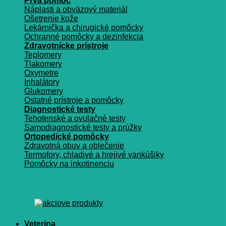
Prvá pomoc
Náplasti a obväzový materiál
Ošetrenie kože
Lekárnička a chirugické pomôcky
Ochranné pomôcky a dezinfekcia
Zdravotnícke prístroje
Teplomery
Tlakomery
Oxymetre
Inhalátory
Glukomery
Ostatné prístroje a pomôcky
Diagnostické testy
Tehotenské a ovulačné testy
Samodiagnostické testy a prúžky
Ortopedické pomôcky
Zdravotná obuv a oblečenie
Termofory, chladivé a hrejivé vankúšiky
Pomôcky na inkotinenciu
Veterina