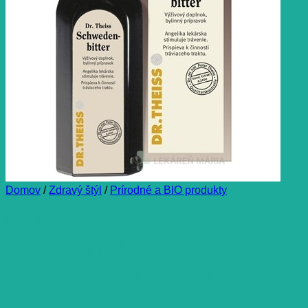
Domov
/
Zdravý štýl
/
Prírodné a BIO produkty
Dr.Theiss
SCHWEDENBITTER
(švédske kvapky) 500 ml