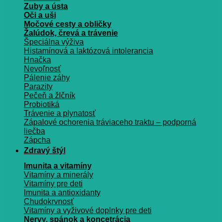
Zuby a ústa
Oči a uši
Močové cesty a obličky
Žalúdok, črevá a trávenie
Špeciálna výživa
Histamínová a laktózová intolerancia
Hnačka
Nevoľnosť
Pálenie záhy
Parazity
Pečeň a žlčník
Probiotiká
Trávenie a plynatosť
Zápalové ochorenia tráviaceho traktu – podporná
liečba
Zápcha
Zdravý štýl
Imunita a vitamíny
Vitamíny a minerály
Vitamíny pre deti
Imunita a antioxidanty
Chudokrvnosť
Vitamíny a vyživové doplnky pre deti
Nervy, spánok a koncetrácia