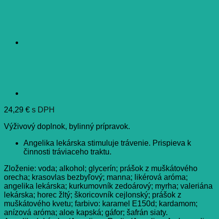
24,29
€
s DPH
Výživový doplnok, bylinný prípravok.
Angelika lekárska stimuluje trávenie. Prispieva k
činnosti tráviaceho traktu.
Zloženie: voda; alkohol; glycerín; prášok z muškátového
orecha; krasovlas bezbyľový; manna; likérová aróma;
angelika lekárska; kurkumovník zedoárový; myrha; valeriána
lekárska; horec žltý; škoricovník cejlonský; prášok z
muškátového kvetu; farbivo: karamel E150d; kardamom;
anízová aróma; aloe kapská; gáfor; šafrán siaty.