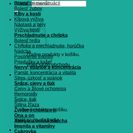
Bolesť pri menštruácii
Hľadať:
Bolesť zubov
Kĺby a kosti
Kĺbová výživa
Náplasti a gély
Výživa kostí
Prechladnutie a chrípka
Bolesť hrdla
Chrípka a prechladnutie, horúčka
Nádcha
Žiadne produkty v košíku.
Posilnenie imunity
Priedušky a kašeľ
Vrátiť sa do obchodu
Nervy, spánok a koncentrácia
Pamät, koncentrácia a vitalita
Košík
Stres, úzkosť a spánok
Srdce, cievy a tlak
Cievy a žilové ochorenia
Hemoroidy
Srdce, tlak
Štítna žľaza
Žiadne produkty v košíku.
Zvýšený cholesterol
Ona a on
Vrátiť sa do obchodu
Alergia a senná nádcha
Imunita a vitamíny
Cukrovka