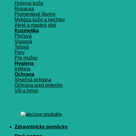
Hojenie kože
Rosacea
Pigmentové škvrny
Mykóza kože a nechtov
Akné a mastná pleť
Kozmetika
Pleťová
Vlasová
Telová
Pery
Pre mužov
Hygiena
Intímna
Ochrana
Slnečná ochrana
Ochrana pred potením
Vši a hmyz
Zdravotnícke pomôcky