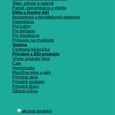
Stres, úzkosť a spánok
Pamäť, koncentrácia a vitalita
Diéta a životný štýl
Bezlepkové a bezlaktózové potraviny
Detoxikácia
Pochutiny
Pre fajčiarov
Pre športovcov
Prípravky na chudnutie
Sezóna
Cestovná lekárnička
Prírodné a BIO produkty
Včelie produkty
Čaje
Homeopatia
Masážne oleje a gély
Prírodné oleje
Prírodné produkty
Prírodné šťavy
Zdravá výživa