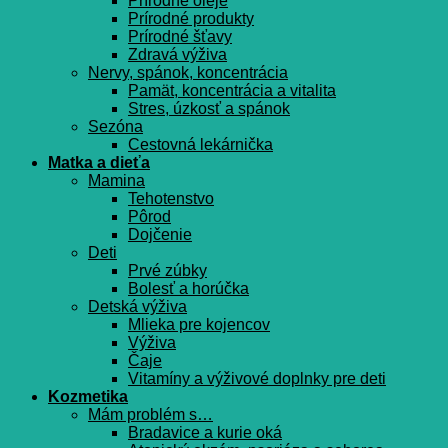
Prírodné oleje
Prírodné produkty
Prírodné šťavy
Zdravá výživa
Nervy, spánok, koncentrácia
Pamät, koncentrácia a vitalita
Stres, úzkosť a spánok
Sezóna
Cestovná lekárnička
Matka a dieťa
Mamina
Tehotenstvo
Pôrod
Dojčenie
Deti
Prvé zúbky
Bolesť a horúčka
Detská výživa
Mlieka pre kojencov
Výživa
Čaje
Vitamíny a výživové doplnky pre deti
Kozmetika
Mám problém s…
Bradavice a kurie oká