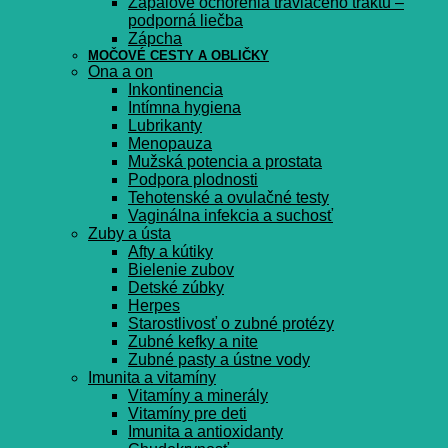
Zápalové ochorenia tráviaceho traktu –
podporná liečba
Zápcha
MOČOVÉ CESTY A OBLIČKY
Ona a on
Inkontinencia
Intímna hygiena
Lubrikanty
Menopauza
Mužská potencia a prostata
Podpora plodnosti
Tehotenské a ovulačné testy
Vaginálna infekcia a suchosť
Zuby a ústa
Afty a kútiky
Bielenie zubov
Detské zúbky
Herpes
Starostlivosť o zubné protézy
Zubné kefky a nite
Zubné pasty a ústne vody
Imunita a vitamíny
Vitamíny a minerály
Vitamíny pre deti
Imunita a antioxidanty