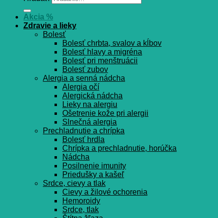
Akcia %
Zdravie a lieky
Bolesť
Bolesť chrbta, svalov a kĺbov
Bolesť hlavy a migréna
Bolesť pri menštruácii
Bolesť zubov
Alergia a senná nádcha
Alergia očí
Alergická nádcha
Lieky na alergiu
Ošetrenie kože pri alergii
Slnečná alergia
Prechladnutie a chrípka
Bolesť hrdla
Chrípka a prechladnutie, horúčka
Nádcha
Posilnenie imunity
Priedušky a kašeľ
Srdce, cievy a tlak
Cievy a žilové ochorenia
Hemoroidy
Srdce, tlak