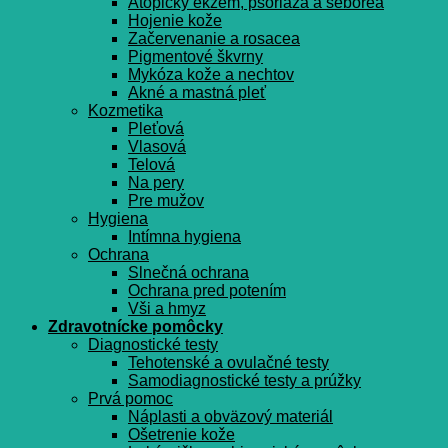
Atopický ekzém, psoriáza a seborea
Hojenie kože
Začervenanie a rosacea
Pigmentové škvrny
Mykóza kože a nechtov
Akné a mastná pleť
Kozmetika
Pleťová
Vlasová
Telová
Na pery
Pre mužov
Hygiena
Intímna hygiena
Ochrana
Slnečná ochrana
Ochrana pred potením
Vši a hmyz
Zdravotnícke pomôcky
Diagnostické testy
Tehotenské a ovulačné testy
Samodiagnostické testy a prúžky
Prvá pomoc
Náplasti a obväzový materiál
Ošetrenie kože