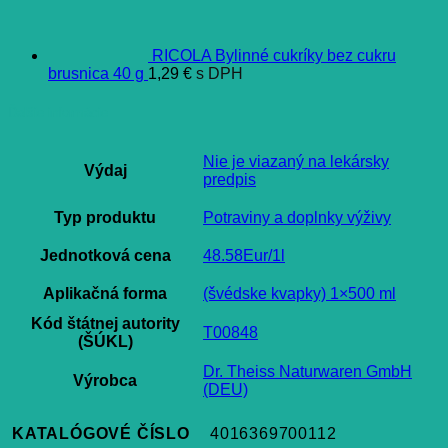
RICOLA Bylinné cukríky bez cukru
brusnica 40 g
1,29
€
s DPH
Ďalšie informácie
Nie je viazaný na lekársky
Výdaj
predpis
Typ produktu
Potraviny a doplnky výživy
Jednotková cena
48.58Eur/1l
Aplikačná forma
(švédske kvapky) 1×500 ml
Kód štátnej autority
T00848
(ŠÚKL)
Dr. Theiss Naturwaren GmbH
Výrobca
(DEU)
KATALÓGOVÉ ČÍSLO
4016369700112