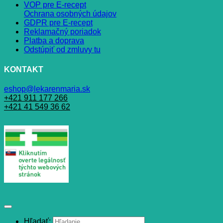
VOP pre E-recept
Ochrana osobných údajov
GDPR pre E-recept
Reklamačný poriadok
Platba a doprava
Odstúpiť od zmluvy tu
KONTAKT
eshop@lekarenmaria.sk
+421 911 177 266
+421 41 549 36 62
Hľadať: