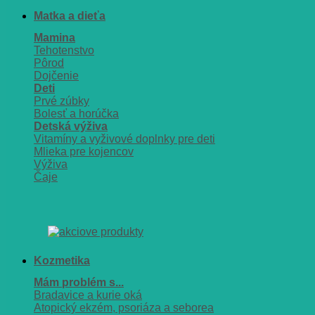
Matka a dieťa
Mamina
Tehotenstvo
Pôrod
Dojčenie
Deti
Prvé zúbky
Bolesť a horúčka
Detská výživa
Vitamíny a vyživové doplnky pre deti
Mlieka pre kojencov
Výživa
Čaje
Kozmetika
Mám problém s...
Bradavice a kurie oká
Atopický ekzém, psoriáza a seborea