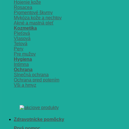
Hojenie kože
Rosacea
Pigmentové škvrny
Mykóza kože a nechtov
Akné a mastná pleť
Kozmetika
Pleťová
Vlasová
Telová
Pery
Pre mužov
Hygiena
Intímna
Ochrana
Slnečná ochrana
Ochrana pred potením
Vši a hmyz
Zdravotnícke pomôcky
Prvá pomoc