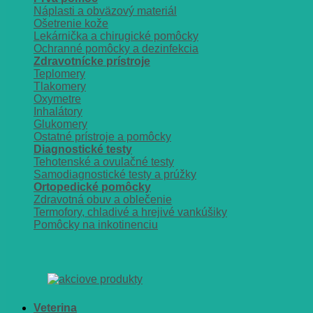
Náplasti a obväzový materiál
Ošetrenie kože
Lekárnička a chirugické pomôcky
Ochranné pomôcky a dezinfekcia
Zdravotnícke prístroje
Teplomery
Tlakomery
Oxymetre
Inhalátory
Glukomery
Ostatné prístroje a pomôcky
Diagnostické testy
Tehotenské a ovulačné testy
Samodiagnostické testy a prúžky
Ortopedické pomôcky
Zdravotná obuv a oblečenie
Termofory, chladivé a hrejivé vankúšiky
Pomôcky na inkotinenciu
Veterina