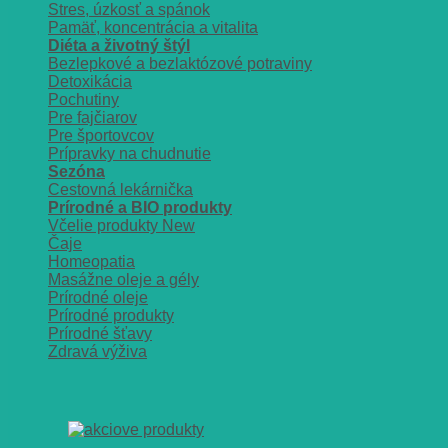
Stres, úzkosť a spánok
Pamäť, koncentrácia a vitalita
Diéta a životný štýl
Bezlepkové a bezlaktózové potraviny
Detoxikácia
Pochutiny
Pre fajčiarov
Pre športovcov
Prípravky na chudnutie
Sezóna
Cestovná lekárnička
Prírodné a BIO produkty
Včelie produkty
Čaje
Homeopatia
Masážne oleje a gély
Prírodné oleje
Prírodné produkty
Prírodné šťavy
Zdravá výživa