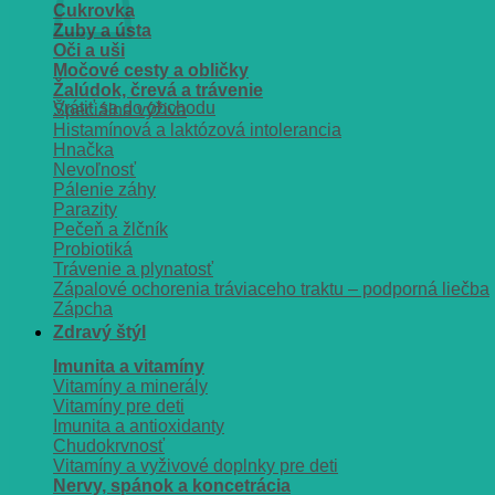
Cukrovka
Zuby a ústa
Oči a uši
Močové cesty a obličky
Žalúdok, črevá a trávenie
Vrátiť sa do obchodu
Špeciálna výživa
Histamínová a laktózová intolerancia
Hnačka
Nevoľnosť
Pálenie záhy
Parazity
Pečeň a žlčník
Probiotiká
Trávenie a plynatosť
Zápalové ochorenia tráviaceho traktu – podporná liečba
Zápcha
Zdravý štýl
Imunita a vitamíny
Vitamíny a minerály
Vitamíny pre deti
Imunita a antioxidanty
Chudokrvnosť
Vitamíny a vyživové doplnky pre deti
Nervy, spánok a koncetrácia