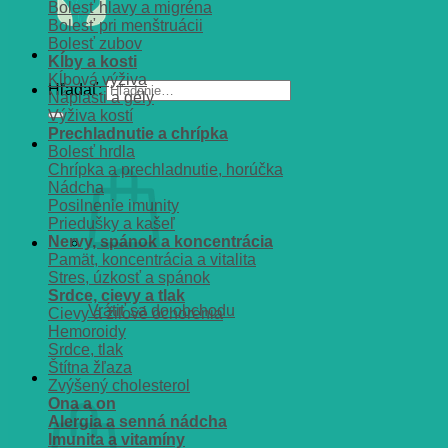
Bolesť hlavy a migréna
Bolesť pri menštruácii
Bolesť zubov
Kĺby a kosti
Kĺbová výživa
Hľadať:
Náplasti a gély
Výživa kostí
Prechladnutie a chrípka
Bolesť hrdla
Chrípka a prechladnutie, horúčka
Nádcha
Posilnenie imunity
Priedušky a kašeľ
Nervy, spánok a koncentrácia
Pamät, koncentrácia a vitalita
Stres, úzkosť a spánok
Srdce, cievy a tlak
Vrátiť sa do obchodu
Cievy a žilové ochorenia
Hemoroidy
Srdce, tlak
Štítna žľaza
Košík
Zvýšený cholesterol
Ona a on
Alergia a senná nádcha
Imunita a vitamíny