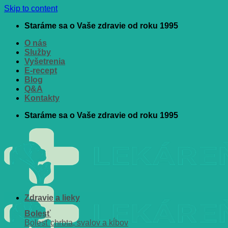
Skip to content
Staráme sa o Vaše zdravie od roku 1995
O nás
Služby
Vyšetrenia
E-recept
Blog
Q&A
Kontakty
Staráme sa o Vaše zdravie od roku 1995
Zdravie a lieky
Bolesť
Bolesť chrbta, svalov a kĺbov