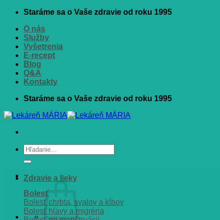
Skip
Staráme sa o Vaše zdravie od roku 1995
to
O nás
content
Služby
Vyšetrenia
E-recept
Blog
Q&A
Kontakty
Staráme sa o Vaše zdravie od roku 1995
Hľadať:
Zdravie a lieky
Bolesť
Bolesť chrbta, svalov a kĺbov
Bolesť hlavy a migréna
Bolesť pri menštruácii