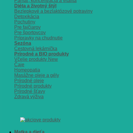
Pamäť, koncentrácia a vitalita
Diéta a životný štýl
Bezlepkové a bezlaktózové potraviny
Detoxikácia
Pochutiny
Pre fajčiarov
Pre športovcov
Prípravky na chudnutie
Sezóna
Cestovná lekárnička
Prírodné a BIO produkty
Včelie produkty
Čaje
Homeopatia
Masážne oleje a gély
Prírodné oleje
Prírodné produkty
Prírodné šťavy
Zdravá výživa
Matka a dieťa