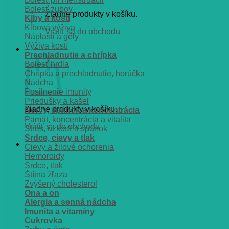
Bolesť zubov
Žiadne produkty v košíku.
Kĺby a kosti
Kĺbová výživa
Vrátiť sa do obchodu
Náplasti a gély
Výživa kostí
Košík
Prechladnutie a chrípka
Bolesť hrdla
Chrípka a prechladnutie, horúčka
Nádcha
Posilnenie imunity
Priedušky a kašeľ
Žiadne produkty v košíku.
Nervy, spánok a koncentrácia
Pamät, koncentrácia a vitalita
Vrátiť sa do obchodu
Stres, úzkosť a spánok
Srdce, cievy a tlak
Cievy a žilové ochorenia
Hemoroidy
Srdce, tlak
Štítna žľaza
Zvýšený cholesterol
Ona a on
Alergia a senná nádcha
Imunita a vitamíny
Cukrovka