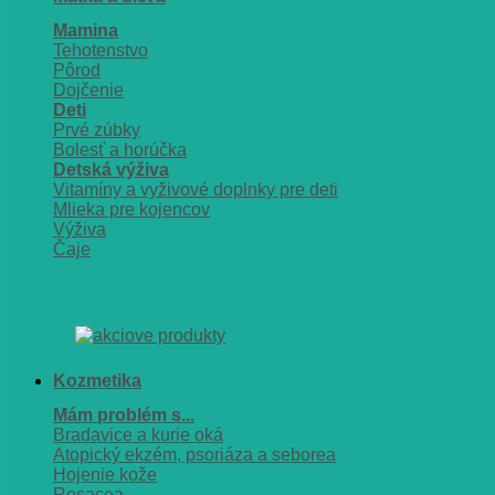
Mamina
Tehotenstvo
Pôrod
Dojčenie
Deti
Prvé zúbky
Bolesť a horúčka
Detská výživa
Vitamíny a vyživové doplnky pre deti
Mlieka pre kojencov
Výživa
Čaje
Kozmetika
Mám problém s...
Bradavice a kurie oká
Atopický ekzém, psoriáza a seborea
Hojenie kože
Rosacea