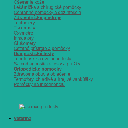
Ošetrenie kože
Lekárnička a chirugické pomôcky
Ochranné pomôcky a dezinfekcia
Zdravotnícke prístroje
Teplomery
Tlakomery
Oxymetre
Inhalátory
Glukomery
Ostatné prístroje a pomôcky
Diagnostické testy
Tehotenské a ovulačné testy
Samodiagnostické testy a prúžky
Ortopedické pomôcky
Zdravotná obuv a oblečenie
Termofory, chladivé a hrejivé vankúšiky
Pomôcky na inkotinenciu
Veterina