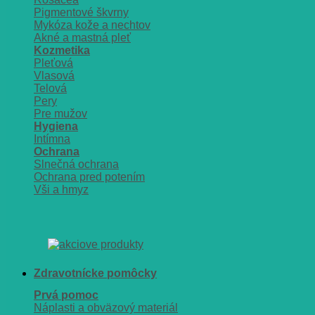
Pigmentové škvrny
Mykóza kože a nechtov
Akné a mastná pleť
Kozmetika
Pleťová
Vlasová
Telová
Pery
Pre mužov
Hygiena
Intímna
Ochrana
Slnečná ochrana
Ochrana pred potením
Vši a hmyz
Zdravotnícke pomôcky
Prvá pomoc
Náplasti a obväzový materiál