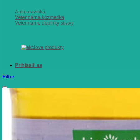
Antiparazitiká
Veterinárna kozmetika
Veterinárne doplnky stravy
Filter