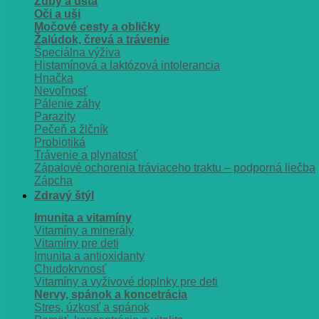
Zuby a ústa
Oči a uši
Močové cesty a obličky
Žalúdok, črevá a trávenie
Špeciálna výživa
Histamínová a laktózová intolerancia
Hnačka
Nevoľnosť
Pálenie záhy
Parazity
Pečeň a žlčník
Probiotiká
Trávenie a plynatosť
Zápalové ochorenia tráviaceho traktu – podporná liečba
Zápcha
Zdravý štýl
Imunita a vitamíny
Vitamíny a minerály
Vitamíny pre deti
Imunita a antioxidanty
Chudokrvnosť
Vitamíny a vyživové doplnky pre deti
Nervy, spánok a koncetrácia
Stres, úzkosť a spánok