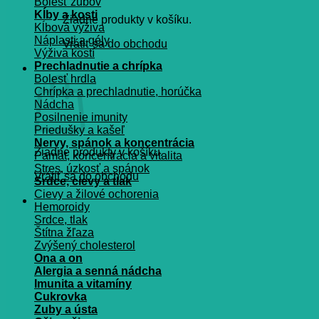
Bolesť zubov
Kĺby a kosti
Žiadne produkty v košíku.
Kĺbová výživa
Náplasti a gély
Vrátiť sa do obchodu
Výživa kostí
Prechladnutie a chrípka
Košík
Bolesť hrdla
Chrípka a prechladnutie, horúčka
Nádcha
Posilnenie imunity
Priedušky a kašeľ
Nervy, spánok a koncentrácia
Žiadne produkty v košíku.
Pamät, koncentrácia a vitalita
Stres, úzkosť a spánok
Vrátiť sa do obchodu
Srdce, cievy a tlak
Cievy a žilové ochorenia
Hemoroidy
Srdce, tlak
Štítna žľaza
Zvýšený cholesterol
Ona a on
Alergia a senná nádcha
Imunita a vitamíny
Cukrovka
Zuby a ústa