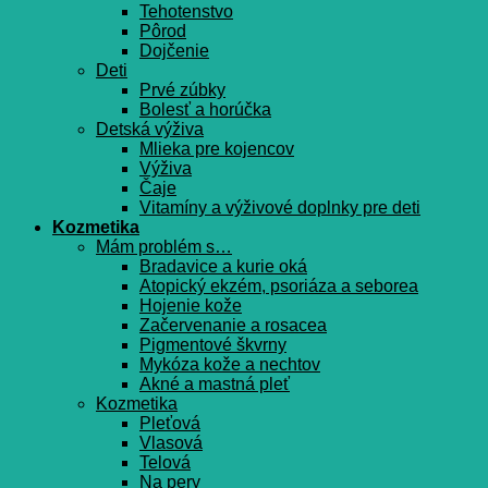
Tehotenstvo
Pôrod
Dojčenie
Deti
Prvé zúbky
Bolesť a horúčka
Detská výživa
Mlieka pre kojencov
Výživa
Čaje
Vitamíny a výživové doplnky pre deti
Kozmetika
Mám problém s…
Bradavice a kurie oká
Atopický ekzém, psoriáza a seborea
Hojenie kože
Začervenanie a rosacea
Pigmentové škvrny
Mykóza kože a nechtov
Akné a mastná pleť
Kozmetika
Pleťová
Vlasová
Telová
Na pery