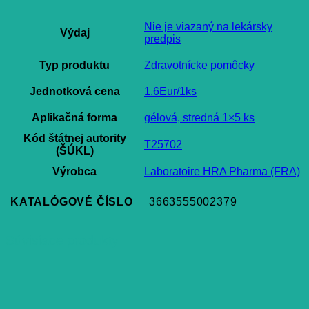
Nie je viazaný na lekársky
Výdaj
predpis
Typ produktu
Zdravotnícke pomôcky
Jednotková cena
1.6Eur/1ks
Aplikačná forma
gélová, stredná 1×5 ks
Kód štátnej autority
T25702
(ŠÚKL)
Výrobca
Laboratoire HRA Pharma (FRA)
KATALÓGOVÉ ČÍSLO
3663555002379
Súvisiace produkty