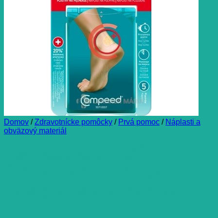
Domov
/
Zdravotnícke pomôcky
/
Prvá pomoc
/
Náplasti a
obväzový materiál
Compeed NÁPLASŤ
ŠPORTOVÁ na pľuzgiere,
Päta gélová stredná 5 ks