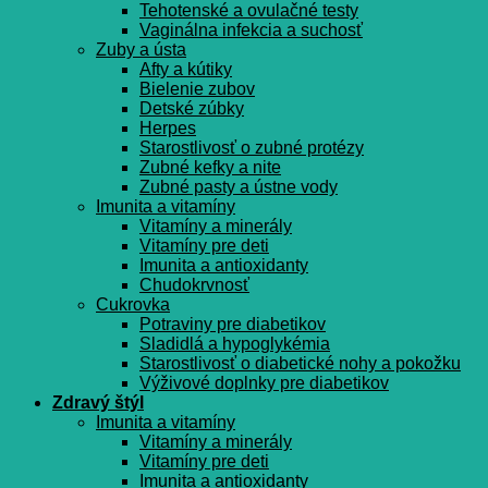
Tehotenské a ovulačné testy
Vaginálna infekcia a suchosť
Zuby a ústa
Afty a kútiky
Bielenie zubov
Detské zúbky
Herpes
Starostlivosť o zubné protézy
Zubné kefky a nite
Zubné pasty a ústne vody
Imunita a vitamíny
Vitamíny a minerály
Vitamíny pre deti
Imunita a antioxidanty
Chudokrvnosť
Cukrovka
Potraviny pre diabetikov
Sladidlá a hypoglykémia
Starostlivosť o diabetické nohy a pokožku
Výživové doplnky pre diabetikov
Zdravý štýl
Imunita a vitamíny
Vitamíny a minerály
Vitamíny pre deti
Imunita a antioxidanty