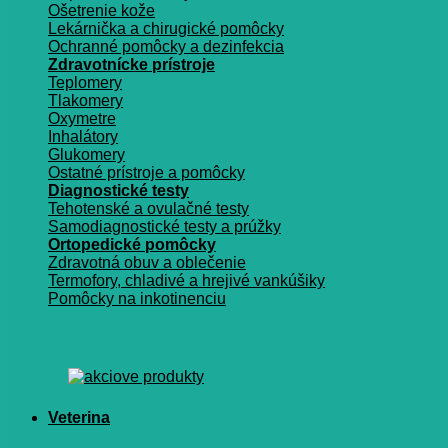
Ošetrenie kože
Lekárnička a chirugické pomôcky
Ochranné pomôcky a dezinfekcia
Zdravotnícke prístroje
Teplomery
Tlakomery
Oxymetre
Inhalátory
Glukomery
Ostatné prístroje a pomôcky
Diagnostické testy
Tehotenské a ovulačné testy
Samodiagnostické testy a prúžky
Ortopedické pomôcky
Zdravotná obuv a oblečenie
Termofory, chladivé a hrejivé vankúšiky
Pomôcky na inkotinenciu
Veterina