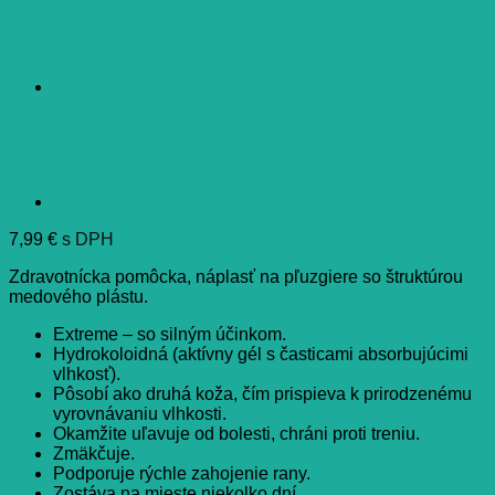
7,99
€
s DPH
Zdravotnícka pomôcka, náplasť na pľuzgiere so štruktúrou
medového plástu.
Extreme – so silným účinkom.
Hydrokoloidná (aktívny gél s časticami absorbujúcimi
vlhkosť).
Pôsobí ako druhá koža, čím prispieva k prirodzenému
vyrovnávaniu vlhkosti.
Okamžite uľavuje od bolesti, chráni proti treniu.
Zmäkčuje.
Podporuje rýchle zahojenie rany.
Zostáva na mieste niekolko dní.