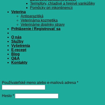
Termofory, chladivé a hrejivé vankúšiky
Pomôcky pri inkontinencii
Veterina
Antiparazitiká
Veterinárna kozmetika
Veterinárne doplnky stravy
Prihlásenie / Registrovať sa
O nás
Služby
Vyšetrenia
E-recept
Blog
Q&A
Kontakty
Prihlásenie
Povinné
Používateľské meno alebo e-mailová adresa
*
Povinné
Heslo
*