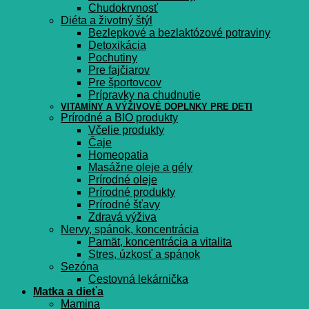
Chudokrvnosť
Diéta a životný štýl
Bezlepkové a bezlaktózové potraviny
Detoxikácia
Pochutiny
Pre fajčiarov
Pre športovcov
Prípravky na chudnutie
VITAMÍNY A VÝŽIVOVÉ DOPLNKY PRE DETI
Prírodné a BIO produkty
Včelie produkty
Čaje
Homeopatia
Masážne oleje a gély
Prírodné oleje
Prírodné produkty
Prírodné šťavy
Zdravá výživa
Nervy, spánok, koncentrácia
Pamät, koncentrácia a vitalita
Stres, úzkosť a spánok
Sezóna
Cestovná lekárnička
Matka a dieťa
Mamina