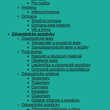
Pre mužov
Hygiena
Intímna hygiena
Ochrana
Slnečná ochrana
Ochrana pred potením
Vši a hmyz
Zdravotnícke pomôcky
Diagnostické testy
Tehotenské a ovulačné testy
Samodiagnostické testy a prúžky
Prvá pomoc
Náplasti a obväzový materiál
Ošetrenie kože
Lekárnička a chirurgické pomôcky
Ochranné pomôcky a dezinfekcia
Zdravotnícke prístroje
Teplomery
Tlakomery
Oxymetre
Inhalátory
Glukomery
Ostatné prístroje a pomôcky
Ortopedické pomôcky
Zdravotné oblečenie a obuv