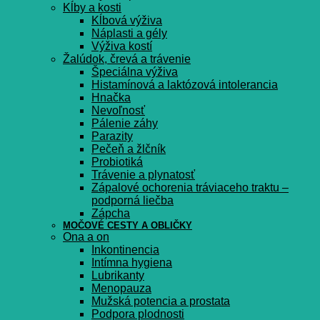
Kĺby a kosti
Kĺbová výživa
Náplasti a gély
Výživa kostí
Žalúdok, črevá a trávenie
Špeciálna výživa
Histamínová a laktózová intolerancia
Hnačka
Nevoľnosť
Pálenie záhy
Parazity
Pečeň a žlčník
Probiotiká
Trávenie a plynatosť
Zápalové ochorenia tráviaceho traktu –
podporná liečba
Zápcha
MOČOVÉ CESTY A OBLIČKY
Ona a on
Inkontinencia
Intímna hygiena
Lubrikanty
Menopauza
Mužská potencia a prostata
Podpora plodnosti