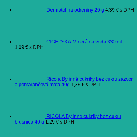
Dermatol na odreniny 20 g
4,39
€
s DPH
CÍGEĽSKÁ Minerálna voda 330 ml
1,09
€
s DPH
Ricola Bylinné cukríky bez cukru zázvor
a pomarančová mäta 40g
1,29
€
s DPH
RICOLA Bylinné cukríky bez cukru
brusnica 40 g
1,29
€
s DPH
Ďalšie informácie