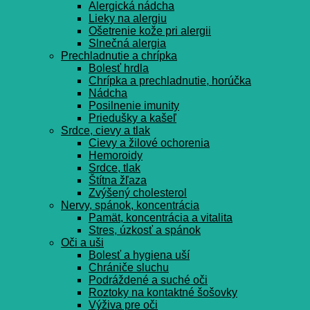
Alergická nádcha
Lieky na alergiu
Ošetrenie kože pri alergii
Slnečná alergia
Prechladnutie a chrípka
Bolesť hrdla
Chrípka a prechladnutie, horúčka
Nádcha
Posilnenie imunity
Priedušky a kašeľ
Srdce, cievy a tlak
Cievy a žilové ochorenia
Hemoroidy
Srdce, tlak
Štítna žľaza
Zvýšený cholesterol
Nervy, spánok, koncentrácia
Pamät, koncentrácia a vitalita
Stres, úzkosť a spánok
Oči a uši
Bolesť a hygiena uší
Chrániče sluchu
Podráždené a suché oči
Roztoky na kontaktné šošovky
Výživa pre oči