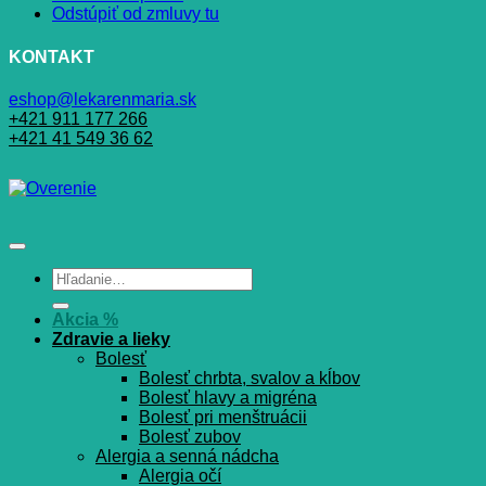
Odstúpiť od zmluvy tu
KONTAKT
eshop@lekarenmaria.sk
+421 911 177 266
+421 41 549 36 62
Hľadať:
Akcia %
Zdravie a lieky
Bolesť
Bolesť chrbta, svalov a kĺbov
Bolesť hlavy a migréna
Bolesť pri menštruácii
Bolesť zubov
Alergia a senná nádcha
Alergia očí