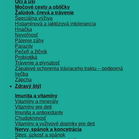
Oči a uši
Močové cesty a obličky
Žalúdok, črevá a trávenie
Špeciálna výživa
Histamínová a laktózová intolerancia
Hnačka
Nevoľnosť
Pálenie záhy
Parazity
Pečeň a žlčník
Probiotiká
Trávenie a plynatosť
Zápalové ochorenia tráviaceho traktu – podporná
liečba
Zápcha
Zdravý štýl
Imunita a vitamíny
Vitamíny a minerály
Vitamíny pre deti
Imunita a antioxidanty
Chudokrvnosť
Vitamíny a vyživové doplnky pre deti
Nervy, spánok a koncetrácia
Stres, úzkosť a spánok