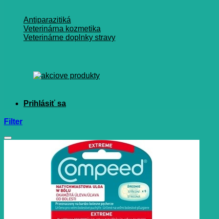
Antiparazitiká
Veterinárna kozmetika
Veterinárne doplnky stravy
Filter