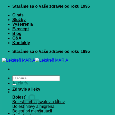
Skip
Staráme sa o Vaše zdravie od roku 1995
to
O nás
content
Služby
Vyšetrenia
E-recept
Blog
Q&A
Kontakty
Staráme sa o Vaše zdravie od roku 1995
Hľadať:
Akcia %
Zdravie a lieky
Bolesť
Bolesť chrbta, svalov a kĺbov
Bolesť hlavy a migréna
Bolesť pri menštruácii