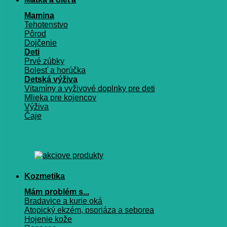
Mamina
Tehotenstvo
Pôrod
Dojčenie
Deti
Prvé zúbky
Bolesť a horúčka
Detská výživa
Vitamíny a vyživové doplnky pre deti
Mlieka pre kojencov
Výživa
Čaje
Kozmetika
Mám problém s...
Bradavice a kurie oká
Atopický ekzém, psoriáza a seborea
Hojenie kože