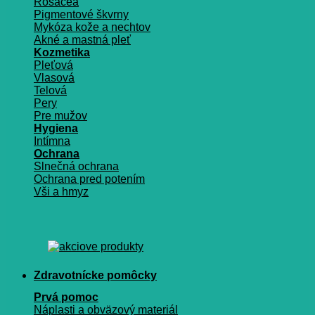
Rosacea
Pigmentové škvrny
Mykóza kože a nechtov
Akné a mastná pleť
Kozmetika
Pleťová
Vlasová
Telová
Pery
Pre mužov
Hygiena
Intímna
Ochrana
Slnečná ochrana
Ochrana pred potením
Vši a hmyz
Zdravotnícke pomôcky
Prvá pomoc
Náplasti a obväzový materiál