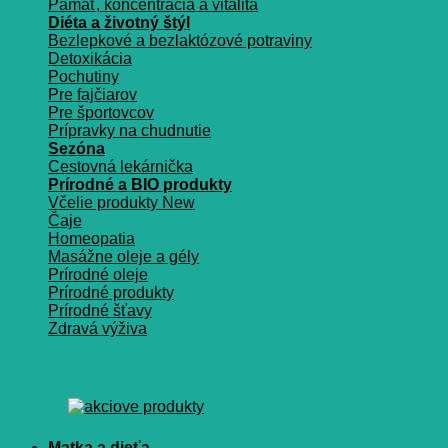
Pamäť, koncentrácia a vitalita
Diéta a životný štýl
Bezlepkové a bezlaktózové potraviny
Detoxikácia
Pochutiny
Pre fajčiarov
Pre športovcov
Prípravky na chudnutie
Sezóna
Cestovná lekárnička
Prírodné a BIO produkty
Včelie produkty
Čaje
Homeopatia
Masážne oleje a gély
Prírodné oleje
Prírodné produkty
Prírodné šťavy
Zdravá výživa
Matka a dieťa