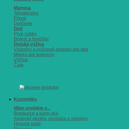
Mamina
Tehotenstvo
Pôrod
Dojčenie
Deti
Prvé zúbky
Bolesť a horúčka
Detská výživa
Vitamíny a vyživové doplnky pre deti
Mlieka pre kojencov
Výživa
Čaje
Kozmetika
Mám problém s...
Bradavice a kurie oká
Atopický ekzém, psoriáza a seborea
Hojenie kože
Rosacea