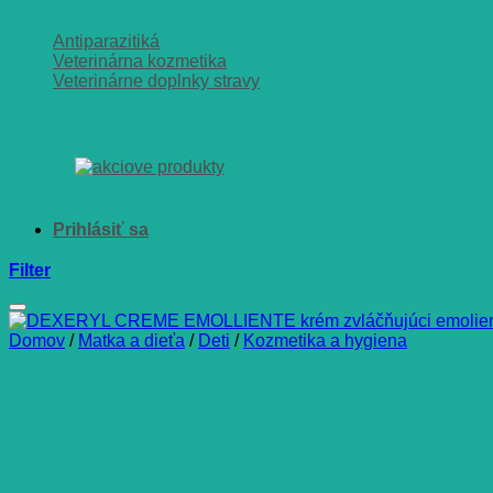
Antiparazitiká
Veterinárna kozmetika
Veterinárne doplnky stravy
Filter
Domov
/
Matka a dieťa
/
Deti
/
Kozmetika a hygiena
DEXERYL CREME EMOLLIENTE 