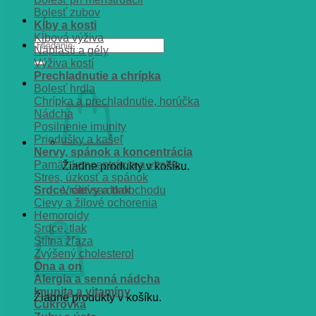
Bolesť zubov
Kĺby a kosti
Kĺbová výživa
Hľadať:
Náplasti a gély
Výživa kostí
Prechladnutie a chrípka
Bolesť hrdla
Chrípka a prechladnutie, horúčka
Nádcha
Posilnenie imunity
Priedušky a kašeľ
Nervy, spánok a koncentrácia
Pamät, koncentrácia a vitalita
Žiadne produkty v košíku.
Stres, úzkosť a spánok
Srdce, cievy a tlak
Vrátiť sa do obchodu
Cievy a žilové ochorenia
Košík
Hemoroidy
Srdce, tlak
Štítna žľaza
Zvýšený cholesterol
Ona a on
Alergia a senná nádcha
Imunita a vitamíny
Žiadne produkty v košíku.
Cukrovka