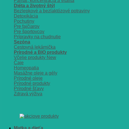
Pamäť, koncentrácia a vitalita
Diéta a životný štýl
Bezlepkové a bezlaktózové potraviny
Detoxikácia
Pochutiny
Pre fajčiarov
Pre športovcov
Prípravky na chudnutie
Sezóna
Cestovná lekárnička
Prírodné a BIO produkty
Včelie produkty
Čaje
Homeopatia
Masážne oleje a gély
Prírodné oleje
Prírodné produkty
Prírodné šťavy
Zdravá výživa
Matka a dieťa