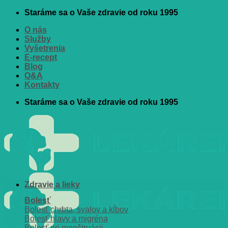
Skip
Staráme sa o Vaše zdravie od roku 1995
to
O nás
content
Služby
Vyšetrenia
E-recept
Blog
Q&A
Kontakty
Staráme sa o Vaše zdravie od roku 1995
Zdravie a lieky
Bolesť
Bolesť chrbta, svalov a kĺbov
Bolesť hlavy a migréna
Bolesť pri menštruácii