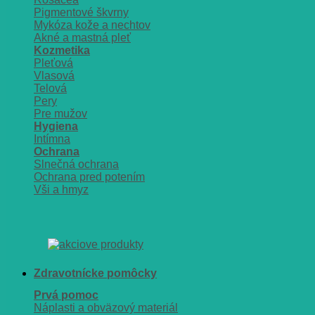
Pigmentové škvrny
Mykóza kože a nechtov
Akné a mastná pleť
Kozmetika
Pleťová
Vlasová
Telová
Pery
Pre mužov
Hygiena
Intímna
Ochrana
Slnečná ochrana
Ochrana pred potením
Vši a hmyz
Zdravotnícke pomôcky
Prvá pomoc
Náplasti a obväzový materiál