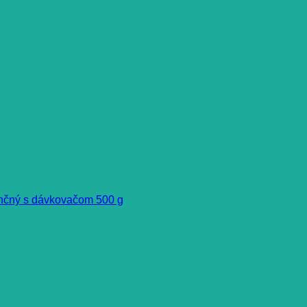
krém zvláčňujúci emolienčný