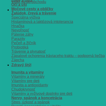
Zuby a ústa
Vrátiť sa do obchodu
Oči a uši
Močové cesty a obličky
Žalúdok, črevá a trávenie
Špeciálna výživa
Histamínová a laktózová intolerancia
Hnačka
Nevoľnosť
Pálenie záhy
Parazity
Pečeň a žlčník
Probiotiká
Trávenie a plynatosť
Zápalové ochorenia tráviaceho traktu – podporná liečba
Zápcha
Zdravý štýl
Imunita a vitamíny
Vitamíny a minerály
Vitamíny pre deti
Imunita a antioxidanty
Chudokrvnosť
Vitamíny a vyživové doplnky pre deti
Nervy, spánok a koncetrácia
Stres, úzkosť a spánok