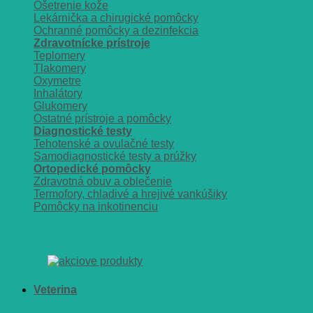
Ošetrenie kože
Lekárnička a chirugické pomôcky
Ochranné pomôcky a dezinfekcia
Zdravotnícke prístroje
Teplomery
Tlakomery
Oxymetre
Inhalátory
Glukomery
Ostatné prístroje a pomôcky
Diagnostické testy
Tehotenské a ovulačné testy
Samodiagnostické testy a prúžky
Ortopedické pomôcky
Zdravotná obuv a oblečenie
Termofory, chladivé a hrejivé vankúšiky
Pomôcky na inkotinenciu
Veterina