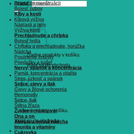
Bolesť pri menštruácii
Hľadať:
Bolesť zubov
Kĺby a kosti
Kĺbová výživa
Náplasti a gély
Výživa kostí
Prechladnutie a chrípka
Bolesť hrdla
Chrípka a prechladnutie, horúčka
Nádcha
Žiadne produkty v košíku.
Posilnenie imunity
Priedušky a kašeľ
Vrátiť sa do obchodu
Nervy, spánok a koncentrácia
Pamät, koncentrácia a vitalita
Košík
Stres, úzkosť a spánok
Srdce, cievy a tlak
Cievy a žilové ochorenia
Hemoroidy
Srdce, tlak
Štítna žľaza
Žiadne produkty v košíku.
Zvýšený cholesterol
Ona a on
Vrátiť sa do obchodu
Alergia a senná nádcha
Imunita a vitamíny
Cukrovka