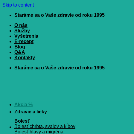
Skip to content
Staráme sa o Vaše zdravie od roku 1995
O nás
Služby
Vyšetrenia
E-recept
Blog
Q&A
Kontakty
Staráme sa o Vaše zdravie od roku 1995
Akcia %
Zdravie a lieky
Bolesť
Bolesť chrbta, svalov a kĺbov
Bolesť hlavy a migréna