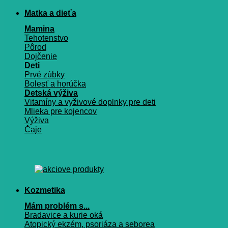
Matka a dieťa
Mamina
Tehotenstvo
Pôrod
Dojčenie
Deti
Prvé zúbky
Bolesť a horúčka
Detská výživa
Vitamíny a vyživové doplnky pre deti
Mlieka pre kojencov
Výživa
Čaje
Kozmetika
Mám problém s...
Bradavice a kurie oká
Atopický ekzém, psoriáza a seborea