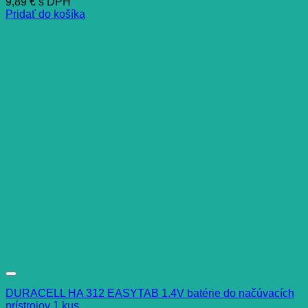
9,89
€
s DPH
Pridať do košíka
DURACELL HA 312 EASYTAB 1.4V batérie do načúvacích
prístrojov 1 kus