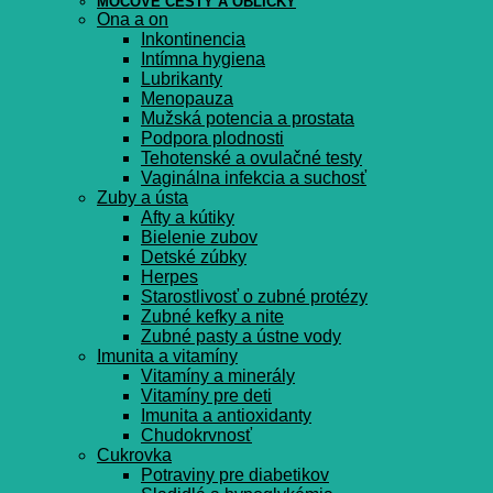
MOČOVÉ CESTY A OBLIČKY
Ona a on
Inkontinencia
Intímna hygiena
Lubrikanty
Menopauza
Mužská potencia a prostata
Podpora plodnosti
Tehotenské a ovulačné testy
Vaginálna infekcia a suchosť
Zuby a ústa
Afty a kútiky
Bielenie zubov
Detské zúbky
Herpes
Starostlivosť o zubné protézy
Zubné kefky a nite
Zubné pasty a ústne vody
Imunita a vitamíny
Vitamíny a minerály
Vitamíny pre deti
Imunita a antioxidanty
Chudokrvnosť
Cukrovka
Potraviny pre diabetikov