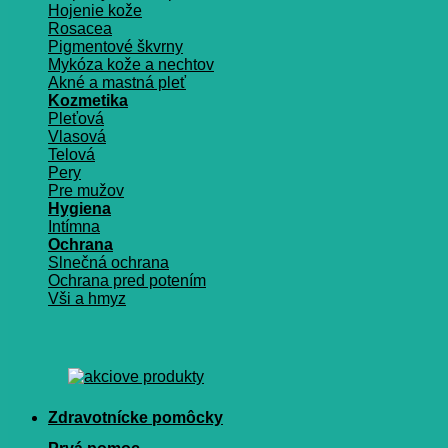
Hojenie kože
Rosacea
Pigmentové škvrny
Mykóza kože a nechtov
Akné a mastná pleť
Kozmetika
Pleťová
Vlasová
Telová
Pery
Pre mužov
Hygiena
Intímna
Ochrana
Slnečná ochrana
Ochrana pred potením
Vši a hmyz
Zdravotnícke pomôcky