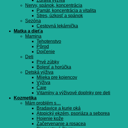
Zdravá výživa
Nervy, spánok, koncentrácia
Pamät, koncentrácia a vitalita
Stres, úzkosť a spánok
Sezóna
Cestovná lekárnička
Matka a dieťa
Mamina
Tehotenstvo
Pôrod
Dojčenie
Deti
Prvé zúbky
Bolesť a horúčka
Detská výživa
Mlieka pre kojencov
Výživa
Čaje
Vitamíny a výživové doplnky pre deti
Kozmetika
Mám problém s…
Bradavice a kurie oká
Atopický ekzém, psoriáza a seborea
Hojenie kože
Začervenanie a rosacea