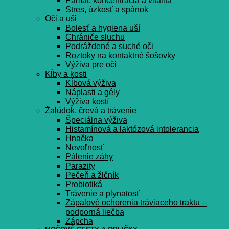
Pamät, koncentrácia a vitalita
Stres, úzkosť a spánok
Oči a uši
Bolesť a hygiena uší
Chrániče sluchu
Podráždené a suché oči
Roztoky na kontaktné šošovky
Výživa pre oči
Kĺby a kosti
Kĺbová výživa
Náplasti a gély
Výživa kostí
Žalúdok, črevá a trávenie
Špeciálna výživa
Histamínová a laktózová intolerancia
Hnačka
Nevoľnosť
Pálenie záhy
Parazity
Pečeň a žlčník
Probiotiká
Trávenie a plynatosť
Zápalové ochorenia tráviaceho traktu –
podporná liečba
Zápcha