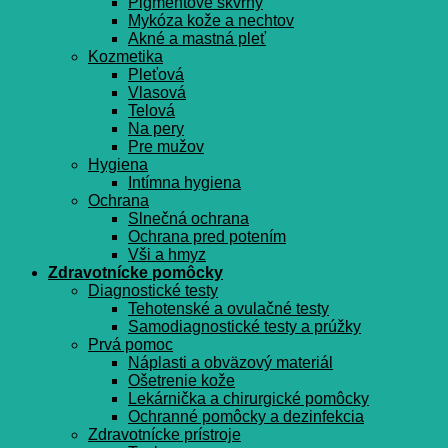
Pigmentové škvrny
Mykóza kože a nechtov
Akné a mastná pleť
Kozmetika
Pleťová
Vlasová
Telová
Na pery
Pre mužov
Hygiena
Intímna hygiena
Ochrana
Slnečná ochrana
Ochrana pred potením
Vši a hmyz
Zdravotnícke pomôcky
Diagnostické testy
Tehotenské a ovulačné testy
Samodiagnostické testy a prúžky
Prvá pomoc
Náplasti a obväzový materiál
Ošetrenie kože
Lekárnička a chirurgické pomôcky
Ochranné pomôcky a dezinfekcia
Zdravotnícke prístroje