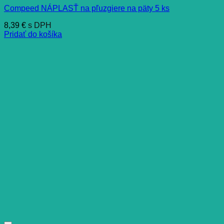
Compeed NÁPLASŤ na pľuzgiere na päty 5 ks
8,39
€
s DPH
Pridať do košíka