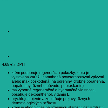
4,69
€
s DPH
krém podporuje regeneráciu pokožky, ktorá je
vystavená záťaži, namáhaná poveternostnými vplyvmi
alebo inak poškodená (na odreniny, drobné poranenia,
popáleniny rôzneho pôvodu, popraskanie)
má výborné regeneračné a hydratačné vlastnosti,
obsahuje dexpanthenol, vitamín E
urýchľuje hojenie a zmierňuje prejavy rôznych
dermatologických ťažkostí
krém je vhodný tiež na oživujúcu starostlivosť o zdravú