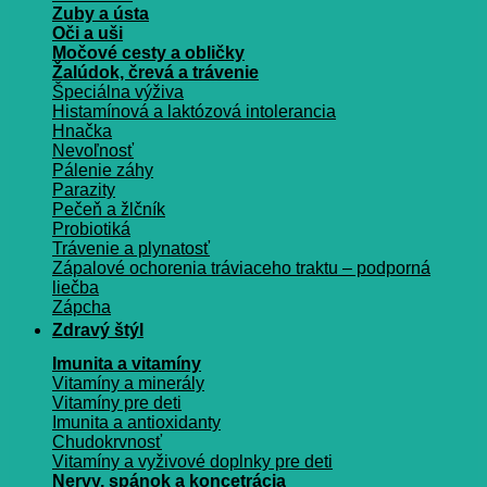
Zuby a ústa
Oči a uši
Močové cesty a obličky
Žalúdok, črevá a trávenie
Špeciálna výživa
Histamínová a laktózová intolerancia
Hnačka
Nevoľnosť
Pálenie záhy
Parazity
Pečeň a žlčník
Probiotiká
Trávenie a plynatosť
Zápalové ochorenia tráviaceho traktu – podporná
liečba
Zápcha
Zdravý štýl
Imunita a vitamíny
Vitamíny a minerály
Vitamíny pre deti
Imunita a antioxidanty
Chudokrvnosť
Vitamíny a vyživové doplnky pre deti
Nervy, spánok a koncetrácia