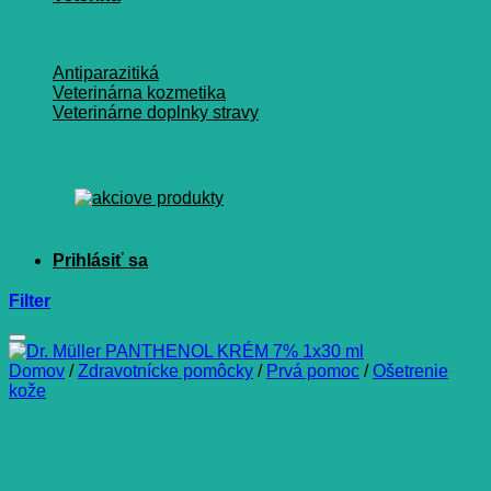
Antiparazitiká
Veterinárna kozmetika
Veterinárne doplnky stravy
Filter
Domov
/
Zdravotnícke pomôcky
/
Prvá pomoc
/
Ošetrenie
kože
Dr. Müller PANTHENOL
KRÉM 7% 1×30 ml