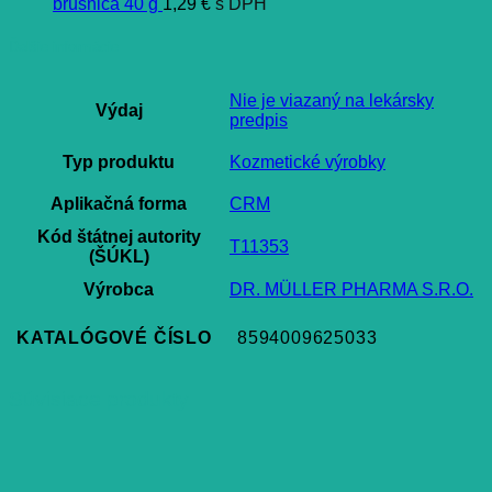
brusnica 40 g
1,29
€
s DPH
Ďalšie informácie
Nie je viazaný na lekársky
Výdaj
predpis
Typ produktu
Kozmetické výrobky
Aplikačná forma
CRM
Kód štátnej autority
T11353
(ŠÚKL)
Výrobca
DR. MÜLLER PHARMA S.R.O.
KATALÓGOVÉ ČÍSLO
8594009625033
Súvisiace produkty