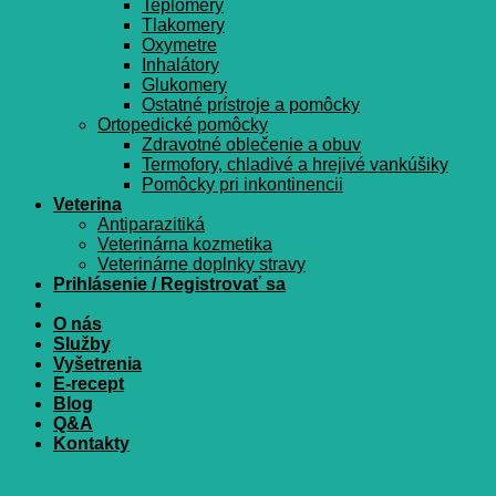
Teplomery
Tlakomery
Oxymetre
Inhalátory
Glukomery
Ostatné prístroje a pomôcky
Ortopedické pomôcky
Zdravotné oblečenie a obuv
Termofory, chladivé a hrejivé vankúšiky
Pomôcky pri inkontinencii
Veterina
Antiparazitiká
Veterinárna kozmetika
Veterinárne doplnky stravy
Prihlásenie / Registrovať sa
O nás
Služby
Vyšetrenia
E-recept
Blog
Q&A
Kontakty
Prihlásenie