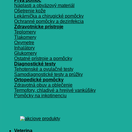
Prvá pomoc
Náplasti a obväzový materiál
Ošetrenie kože
Lekárnička a chirugické pomôcky
Ochranné pomôcky a dezinfekcia
Zdravotnícke prístroje
Teplomery
Tlakomery
Oxymetre
Inhalátory
Glukomery
Ostatné prístroje a pomôcky
Diagnostické testy
Tehotenské a ovulačné testy
Samodiagnostické testy a prúžky
Ortopedické pomôcky
Zdravotná obuv a oblečenie
Termofory, chladivé a hrejivé vankúšiky
Pomôcky na inkotinenciu
Veterina