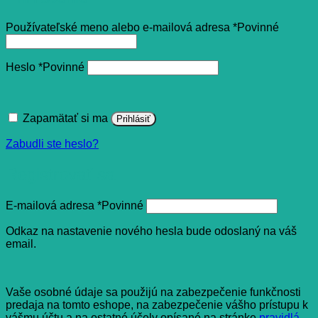
Používateľské meno alebo e-mailová adresa
*
Povinné
Heslo
*
Povinné
Zapamätať si ma
Prihlásiť
Zabudli ste heslo?
Registrovať sa
E-mailová adresa
*
Povinné
Odkaz na nastavenie nového hesla bude odoslaný na váš
email.
Vaše osobné údaje sa použijú na zabezpečenie funkčnosti
predaja na tomto eshope, na zabezpečenie vášho prístupu k
vášmu účtu a na ostatné účely opísané na stránke
pravidlá