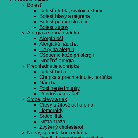
Bolesť
Bolesť chrbta, svalov a kĺbov
Bolesť hlavy a migréna
Bolesť pri menštruácii
Bolesť zubov
Alergia a senná nádcha
Alergia očí
Alergická nádcha
Lieky na alergiu
Ošetrenie kože pri alergii
Slnečná alergia
Prechladnutie a chrípka
Bolesť hrdla
Chrípka a prechladnutie, horúčka
Nádcha
Posilnenie imunity
Priedušky a kašeľ
Srdce, cievy a tlak
Cievy a žilové ochorenia
Hemoroidy
Srdce, tlak
Štítna žľaza
Zvýšený cholesterol
Nervy, spánok, koncentrácia