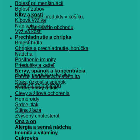
Bolesť pri menštruácii
Bolesť zubov
Kĺby a kosti
Žiadne produkty v košíku.
Kĺbová výživa
Náplasti a gély
Vrátiť sa do obchodu
Výživa kostí
Prechladnutie a chrípka
Košík
Bolesť hrdla
Chrípka a prechladnutie, horúčka
Nádcha
Posilnenie imunity
Priedušky a kašeľ
Nervy, spánok a koncentrácia
Žiadne produkty v košíku.
Pamät, koncentrácia a vitalita
Stres, úzkosť a spánok
Vrátiť sa do obchodu
Srdce, cievy a tlak
Cievy a žilové ochorenia
Hemoroidy
Srdce, tlak
Štítna žľaza
Zvýšený cholesterol
Ona a on
Alergia a senná nádcha
Imunita a vitamíny
Cukrovka