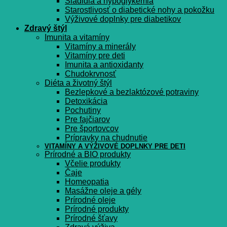
Sladidlá a hypoglykémia
Starostlivosť o diabetické nohy a pokožku
Výživové doplnky pre diabetikov
Zdravý štýl
Imunita a vitamíny
Vitamíny a minerály
Vitamíny pre deti
Imunita a antioxidanty
Chudokrvnosť
Diéta a životný štýl
Bezlepkové a bezlaktózové potraviny
Detoxikácia
Pochutiny
Pre fajčiarov
Pre športovcov
Prípravky na chudnutie
VITAMÍNY A VÝŽIVOVÉ DOPLNKY PRE DETI
Prírodné a BIO produkty
Včelie produkty
Čaje
Homeopatia
Masážne oleje a gély
Prírodné oleje
Prírodné produkty
Prírodné šťavy