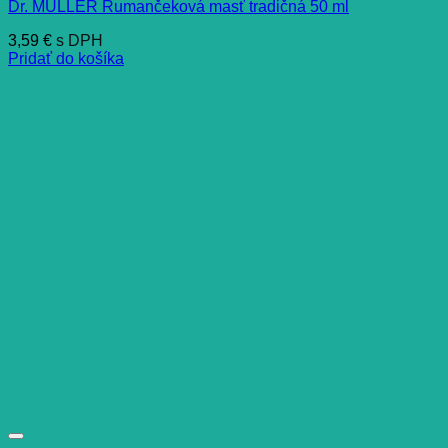
Dr. MÜLLER Rumančeková masť tradičná 50 ml
3,59
€
s DPH
Pridať do košíka