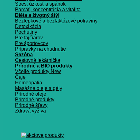
Stres, úzkosť a spánok
Pamäť, koncentrácia a vitalita
Diéta a životný štýl
Bezlepkové a bezlaktózové potraviny
Detoxikácia
Pochutiny
Pre fajčiarov
Pre športovcov
Prípravky na chudnutie
Sezóna
Cestovná lekárnička
Prírodné a BIO produkty
Včelie produkty
Čaje
Homeopatia
Masážne oleje a gély
Prírodné oleje
Prírodné produkty
Prírodné šťavy
Zdravá výživa