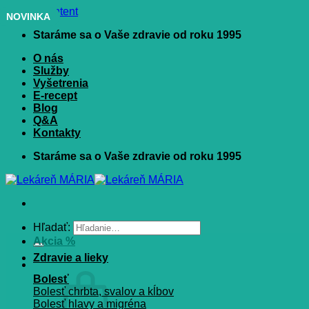
Skip to content
NOVINKA
Staráme sa o Vaše zdravie od roku 1995
O nás
Služby
Vyšetrenia
E-recept
Blog
Q&A
Kontakty
Staráme sa o Vaše zdravie od roku 1995
Hľadať:
Akcia %
Zdravie a lieky
Bolesť
Bolesť chrbta, svalov a kĺbov
Bolesť hlavy a migréna