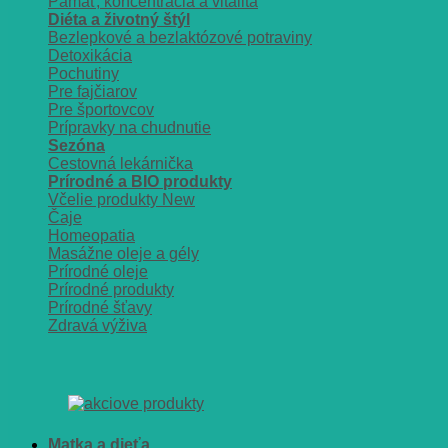
Pamäť, koncentrácia a vitalita
Diéta a životný štýl
Bezlepkové a bezlaktózové potraviny
Detoxikácia
Pochutiny
Pre fajčiarov
Pre športovcov
Prípravky na chudnutie
Sezóna
Cestovná lekárnička
Prírodné a BIO produkty
Včelie produkty
Čaje
Homeopatia
Masážne oleje a gély
Prírodné oleje
Prírodné produkty
Prírodné šťavy
Zdravá výživa
Matka a dieťa