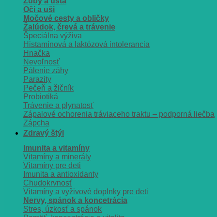
Zuby a ústa
Oči a uši
Močové cesty a obličky
Žalúdok, črevá a trávenie
Špeciálna výživa
Histamínová a laktózová intolerancia
Hnačka
Nevoľnosť
Pálenie záhy
Parazity
Pečeň a žlčník
Probiotiká
Trávenie a plynatosť
Zápalové ochorenia tráviaceho traktu – podporná liečba
Zápcha
Zdravý štýl
Imunita a vitamíny
Vitamíny a minerály
Vitamíny pre deti
Imunita a antioxidanty
Chudokrvnosť
Vitamíny a vyživové doplnky pre deti
Nervy, spánok a koncetrácia
Stres, úzkosť a spánok