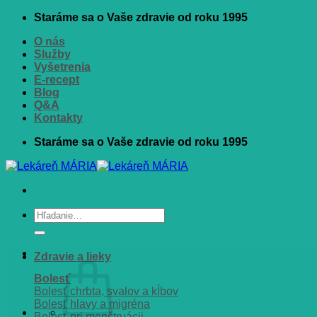
Skip
Staráme sa o Vaše zdravie od roku 1995
to
O nás
content
Služby
Vyšetrenia
E-recept
Blog
Q&A
Kontakty
Staráme sa o Vaše zdravie od roku 1995
Hľadať:
Zdravie a lieky
Bolesť
Bolesť chrbta, svalov a kĺbov
Bolesť hlavy a migréna
Bolesť pri menštruácii