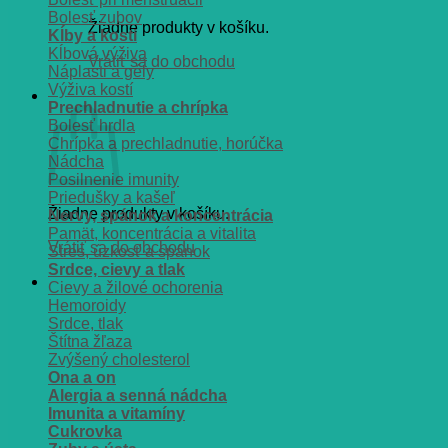
Bolesť zubov
Žiadne produkty v košíku.
Kĺby a kosti
Kĺbová výživa
Vrátiť sa do obchodu
Náplasti a gély
Výživa kostí
Košík
Prechladnutie a chrípka
Bolesť hrdla
Chrípka a prechladnutie, horúčka
Nádcha
Posilnenie imunity
Priedušky a kašeľ
Žiadne produkty v košíku.
Nervy, spánok a koncentrácia
Pamät, koncentrácia a vitalita
Vrátiť sa do obchodu
Stres, úzkosť a spánok
Srdce, cievy a tlak
Cievy a žilové ochorenia
Hemoroidy
Srdce, tlak
Štítna žľaza
Zvýšený cholesterol
Ona a on
Alergia a senná nádcha
Imunita a vitamíny
Cukrovka