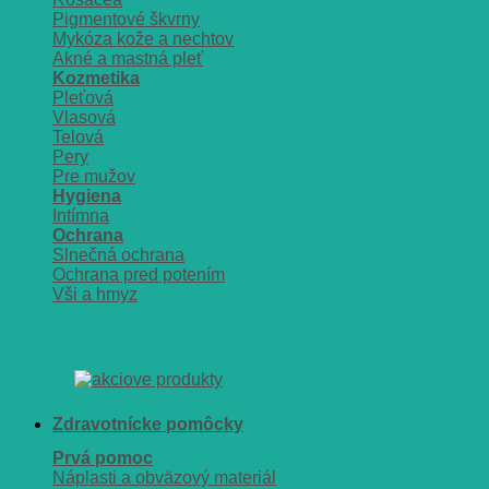
Pigmentové škvrny
Mykóza kože a nechtov
Akné a mastná pleť
Kozmetika
Pleťová
Vlasová
Telová
Pery
Pre mužov
Hygiena
Intímna
Ochrana
Slnečná ochrana
Ochrana pred potením
Vši a hmyz
Zdravotnícke pomôcky
Prvá pomoc
Náplasti a obväzový materiál