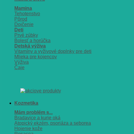
Mamina
Tehotenstvo
Pôrod
Dojčenie
Deti
Prvé zúbky
Bolesť a horúčka
Detská výživa
Vitamíny a vyživové doplnky pre deti
Mlieka pre kojencov
Výživa
Čaje
Kozmetika
Mám problém s...
Bradavice a kurie oká
Atopický ekzém, psoriáza a seborea
Hojenie kože
Rosacea