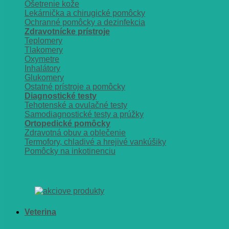
Ošetrenie kože
Lekárnička a chirugické pomôcky
Ochranné pomôcky a dezinfekcia
Zdravotnícke prístroje
Teplomery
Tlakomery
Oxymetre
Inhalátory
Glukomery
Ostatné prístroje a pomôcky
Diagnostické testy
Tehotenské a ovulačné testy
Samodiagnostické testy a prúžky
Ortopedické pomôcky
Zdravotná obuv a oblečenie
Termofory, chladivé a hrejivé vankúšiky
Pomôcky na inkotinenciu
Veterina