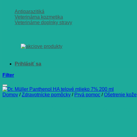
Antiparazitiká
Veterinárna kozmetika
Veterinárne doplnky stravy
Filter
Domov
/
Zdravotnícke pomôcky
/
Prvá pomoc
/
Ošetrenie kože
Dr. Müller Panthenol HA telov