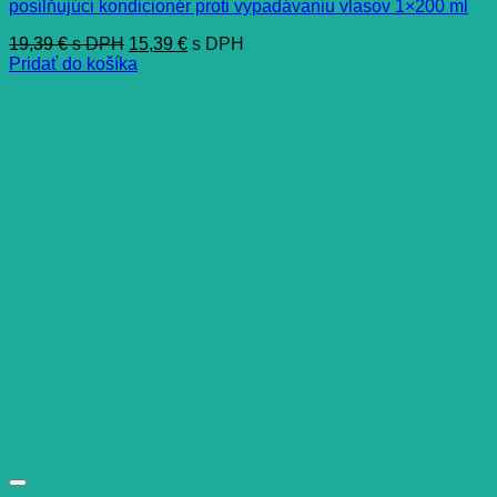
posilňujúci kondicionér proti vypadávaniu vlasov 1×200 ml
19,39
€
s DPH
15,39
€
s DPH
Pridať do košíka