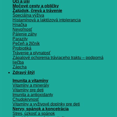
Oči a uši
Močové cesty a obličky
Žalúdok, črevá a trávenie
Špeciálna výživa
Histamínová a laktózová intolerancia
Hnačka
Nevoľnosť
Pálenie záhy
Parazity
Pečeň a žlčník
Probiotiká
Trávenie a plynatosť
Zápalové ochorenia tráviaceho traktu – podporná
liečba
Zápcha
Zdravý štýl
Imunita a vitamíny
Vitamíny a minerály
Vitamíny pre deti
Imunita a antioxidanty
Chudokrvnosť
Vitamíny a vyživové doplnky pre deti
Nervy, spánok a koncetrácia
Stres, úzkosť a spánok