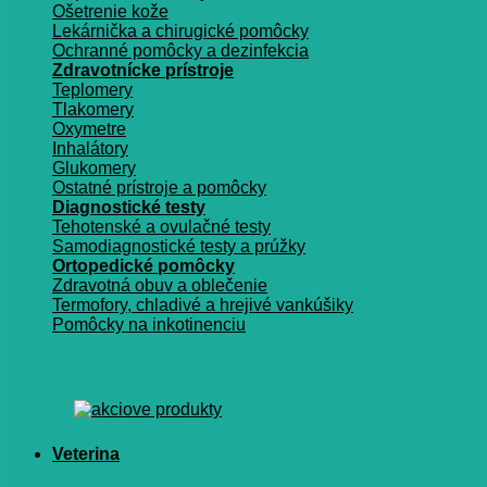
Ošetrenie kože
Lekárnička a chirugické pomôcky
Ochranné pomôcky a dezinfekcia
Zdravotnícke prístroje
Teplomery
Tlakomery
Oxymetre
Inhalátory
Glukomery
Ostatné prístroje a pomôcky
Diagnostické testy
Tehotenské a ovulačné testy
Samodiagnostické testy a prúžky
Ortopedické pomôcky
Zdravotná obuv a oblečenie
Termofory, chladivé a hrejivé vankúšiky
Pomôcky na inkotinenciu
Veterina