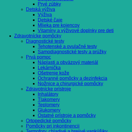
Prvé zúbky
Detská výživa
Výživa
Detské čaje
Mlieka pre kojencov
Vitamíny a výživové doplnky pre deti
Zdravotnícke pomôcky
Diagnostické testy
Tehotenské a ovulačné testy
Samodiagnostické testy a prúžky
Prvá pomoc
Náplasti a obväzový materiál
Lekárnička
Ošetrenie kože
Ochranné pomôcky a dezinfekcia
Nožnice a chirurgické pomôcky
Zdravotnícke prístroje
Inhalátory
Tlakomery
Teplomery
Glukomery
Ostatné prístroje a pomôcky
Ortopedické pomôcky
Pomôcky pri inkontinencii
Termofory, chladivé a hrejivé vankúšiky