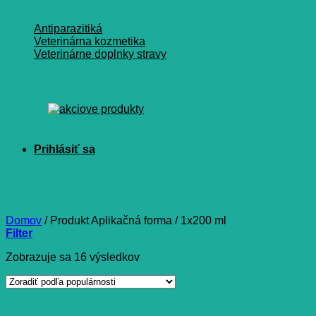
Antiparazitiká
Veterinárna kozmetika
Veterinárne doplnky stravy
1x200 ml
Domov
/
Produkt Aplikačná forma
/
1x200 ml
Filter
Zoradené
Zobrazuje sa 16 výsledkov
podľa
popularity