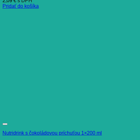
2,09
€
s DPH
Pridať do košíka
Nutridrink s čokoládovou príchuťou 1×200 ml