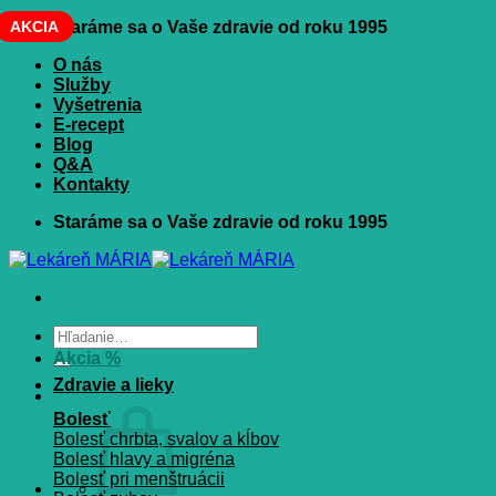
Skip
AKCIA
Staráme sa o Vaše zdravie od roku 1995
to
O nás
content
Služby
Vyšetrenia
E-recept
Blog
Q&A
Kontakty
Staráme sa o Vaše zdravie od roku 1995
Hľadať:
Akcia %
Zdravie a lieky
Bolesť
Bolesť chrbta, svalov a kĺbov
Bolesť hlavy a migréna
Bolesť pri menštruácii