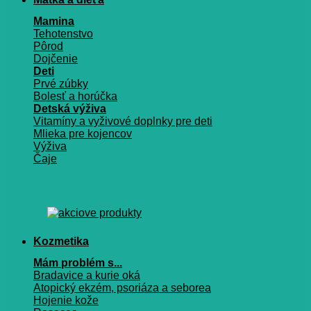
Mamina
Tehotenstvo
Pôrod
Dojčenie
Deti
Prvé zúbky
Bolesť a horúčka
Detská výživa
Vitamíny a vyživové doplnky pre deti
Mlieka pre kojencov
Výživa
Čaje
Kozmetika
Mám problém s...
Bradavice a kurie oká
Atopický ekzém, psoriáza a seborea
Hojenie kože