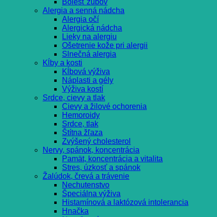
Bolesť zubov
Alergia a senná nádcha
Alergia očí
Alergická nádcha
Lieky na alergiu
Ošetrenie kože pri alergii
Slnečná alergia
Kĺby a kosti
Kĺbová výživa
Náplasti a gély
Výživa kostí
Srdce, cievy a tlak
Cievy a žilové ochorenia
Hemoroidy
Srdce, tlak
Štítna žľaza
Zvýšený cholesterol
Nervy, spánok, koncentrácia
Pamät, koncentrácia a vitalita
Stres, úzkosť a spánok
Žalúdok, črevá a trávenie
Nechutenstvo
Špeciálna výživa
Histamínová a laktózová intolerancia
Hnačka