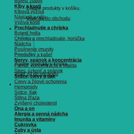
Bolesť zubov
Kĺby a kosti
Žiadne produkty v košíku.
Kĺbová výživa
Náplasti a gély
Vrátiť sa do obchodu
Výživa kostí
Prechladnutie a chrípka
Košík
Bolesť hrdla
Chrípka a prechladnutie, horúčka
Nádcha
Posilnenie imunity
Priedušky a kašeľ
Nervy, spánok a koncentrácia
Žiadne produkty v košíku.
Pamät, koncentrácia a vitalita
Stres, úzkosť a spánok
Vrátiť sa do obchodu
Srdce, cievy a tlak
Cievy a žilové ochorenia
Hemoroidy
Srdce, tlak
Štítna žľaza
Zvýšený cholesterol
Ona a on
Alergia a senná nádcha
Imunita a vitamíny
Cukrovka
Zuby a ústa