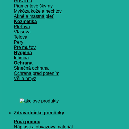
Rosacea
Pigmentové škvrny
Mykóza kože a nechtov
Akné a mastná pleť
Kozmetika
Pleťová
Vlasová
Telová
Pery
Pre mužov
Hygiena
Intímna
Ochrana
Slnečná ochrana
Ochrana pred potením
Vši a hmyz
Zdravotnícke pomôcky
Prvá pomoc
Náplasti a obväzový materiál