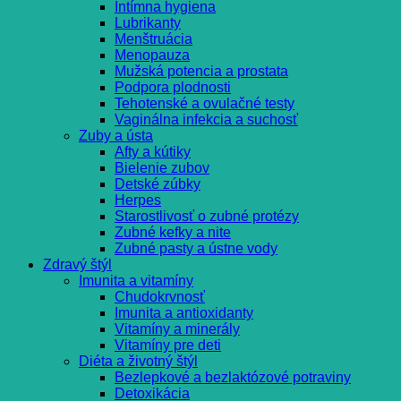
Intímna hygiena
Lubrikanty
Menštruácia
Menopauza
Mužská potencia a prostata
Podpora plodnosti
Tehotenské a ovulačné testy
Vaginálna infekcia a suchosť
Zuby a ústa
Afty a kútiky
Bielenie zubov
Detské zúbky
Herpes
Starostlivosť o zubné protézy
Zubné kefky a nite
Zubné pasty a ústne vody
Zdravý štýl
Imunita a vitamíny
Chudokrvnosť
Imunita a antioxidanty
Vitamíny a minerály
Vitamíny pre deti
Diéta a životný štýl
Bezlepkové a bezlaktózové potraviny
Detoxikácia