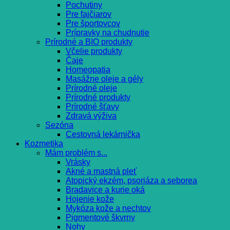
Pochutiny
Pre fajčiarov
Pre športovcov
Prípravky na chudnutie
Prírodné a BIO produkty
Včelie produkty
Čaje
Homeopatia
Masážne oleje a gély
Prírodné oleje
Prírodné produkty
Prírodné šťavy
Zdravá výživa
Sezóna
Cestovná lekárnička
Kozmetika
Mám problém s...
Vrásky
Akné a mastná pleť
Atopický ekzém, psoriáza a seborea
Bradavice a kurie oká
Hojenie kože
Mykóza kože a nechtov
Pigmentové škvrny
Nohy