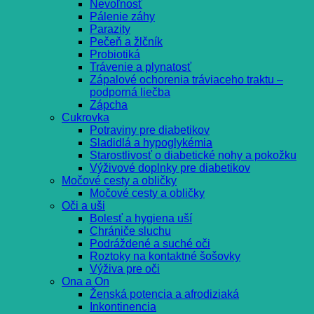
Nevoľnosť
Pálenie záhy
Parazity
Pečeň a žlčník
Probiotiká
Trávenie a plynatosť
Zápalové ochorenia tráviaceho traktu –
podporná liečba
Zápcha
Cukrovka
Potraviny pre diabetikov
Sladidlá a hypoglykémia
Starostlivosť o diabetické nohy a pokožku
Výživové doplnky pre diabetikov
Močové cesty a obličky
Močové cesty a obličky
Oči a uši
Bolesť a hygiena uší
Chrániče sluchu
Podráždené a suché oči
Roztoky na kontaktné šošovky
Výživa pre oči
Ona a On
Ženská potencia a afrodiziaká
Inkontinencia