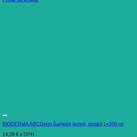
BIODERMA ABCDerm Šampón jemný, detský 1×200 ml
14,29
€
s DPH