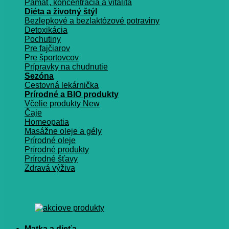
Pamäť, koncentrácia a vitalita
Diéta a životný štýl
Bezlepkové a bezlaktózové potraviny
Detoxikácia
Pochutiny
Pre fajčiarov
Pre športovcov
Prípravky na chudnutie
Sezóna
Cestovná lekárnička
Prírodné a BIO produkty
Včelie produkty
Čaje
Homeopatia
Masážne oleje a gély
Prírodné oleje
Prírodné produkty
Prírodné šťavy
Zdravá výživa
Matka a dieťa