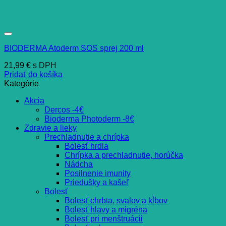
BIODERMA Atoderm SOS sprej 200 ml
21,99
€
s DPH
Pridať do košíka
Kategórie
Akcia
Dercos -4€
Bioderma Photoderm -8€
Zdravie a lieky
Prechladnutie a chrípka
Bolesť hrdla
Chrípka a prechladnutie, horúčka
Nádcha
Posilnenie imunity
Priedušky a kašeľ
Bolesť
Bolesť chrbta, svalov a kĺbov
Bolesť hlavy a migréna
Bolesť pri menštruácii