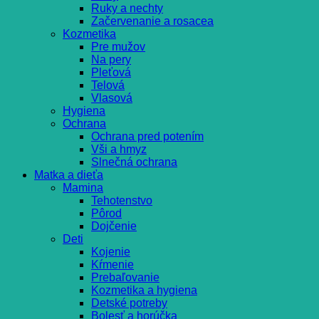
Ruky a nechty
Začervenanie a rosacea
Kozmetika
Pre mužov
Na pery
Pleťová
Telová
Vlasová
Hygiena
Ochrana
Ochrana pred potením
Vši a hmyz
Slnečná ochrana
Matka a dieťa
Mamina
Tehotenstvo
Pôrod
Dojčenie
Deti
Kojenie
Kŕmenie
Prebaľovanie
Kozmetika a hygiena
Detské potreby
Bolesť a horúčka