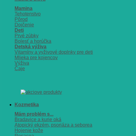
Mamina
Tehotenstvo
Pôrod
Dojčenie
Deti
Prvé zúbky
Bolesť a horúčka
Detská výživa
Vitamíny a vyživové doplnky pre deti
Mlieka pre kojencov
Výživa
Čaje
Kozmetika
Mám problém s...
Bradavice a kurie oká
Atopický ekzém, psoriáza a seborea
Hojenie kože
Rosacea