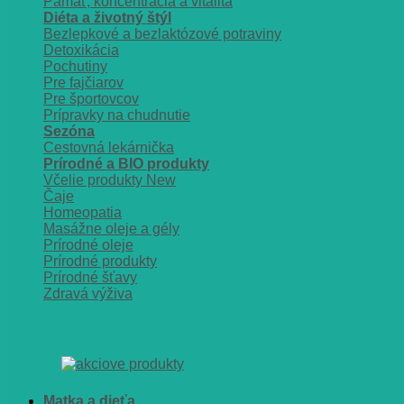
Pamäť, koncentrácia a vitalita
Diéta a životný štýl
Bezlepkové a bezlaktózové potraviny
Detoxikácia
Pochutiny
Pre fajčiarov
Pre športovcov
Prípravky na chudnutie
Sezóna
Cestovná lekárnička
Prírodné a BIO produkty
Včelie produkty
Čaje
Homeopatia
Masážne oleje a gély
Prírodné oleje
Prírodné produkty
Prírodné šťavy
Zdravá výživa
Matka a dieťa