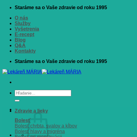
Skip
Staráme sa o Vaše zdravie od roku 1995
to
O nás
content
Služby
Vyšetrenia
E-recept
Blog
Q&A
Kontakty
Staráme sa o Vaše zdravie od roku 1995
Hľadať:
Zdravie a lieky
Bolesť
Bolesť chrbta, svalov a kĺbov
Bolesť hlavy a migréna
Bolesť pri menštruácii