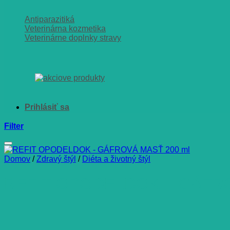
Antiparazitiká
Veterinárna kozmetika
Veterinárne doplnky stravy
Filter
Domov
/
Zdravý štýl
/
Diéta a životný štýl
REFIT OPODELDOK – GÁFRO