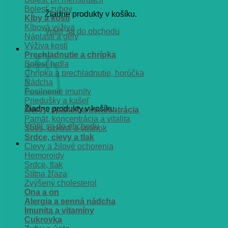
Bolesť zubov
Žiadne produkty v košíku.
Kĺby a kosti
Kĺbová výživa
Vrátiť sa do obchodu
Náplasti a gély
Výživa kostí
Košík
Prechladnutie a chrípka
Bolesť hrdla
Chrípka a prechladnutie, horúčka
Nádcha
Posilnenie imunity
Priedušky a kašeľ
Žiadne produkty v košíku.
Nervy, spánok a koncentrácia
Pamät, koncentrácia a vitalita
Vrátiť sa do obchodu
Stres, úzkosť a spánok
Srdce, cievy a tlak
Cievy a žilové ochorenia
Hemoroidy
Srdce, tlak
Štítna žľaza
Zvýšený cholesterol
Ona a on
Alergia a senná nádcha
Imunita a vitamíny
Cukrovka