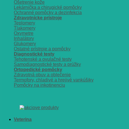
Ošetrenie kože
Lekárnička a chirugické pomôcky
Ochranné pomôcky a dezinfekcia
Zdravotnícke prístroje
Teplomery
Tlakomery
Oxymetre
Inhalátory
Glukomery
Ostatné prístroje a pomôcky
Diagnostické testy
Tehotenské a ovulačné testy
Samodiagnostické testy a prúžky
Ortopedické pomôcky
Zdravotná obuv a oblečenie
Termofory, chladivé a hrejivé vankúšiky
Pomôcky na inkotinenciu
Veterina