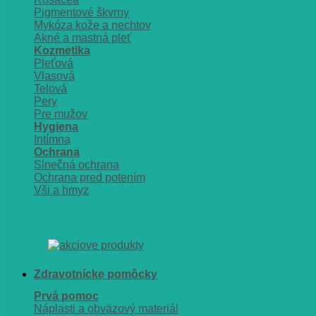
Pigmentové škvrny
Mykóza kože a nechtov
Akné a mastná pleť
Kozmetika
Pleťová
Vlasová
Telová
Pery
Pre mužov
Hygiena
Intímna
Ochrana
Slnečná ochrana
Ochrana pred potením
Vši a hmyz
Zdravotnícke pomôcky
Prvá pomoc
Náplasti a obväzový materiál