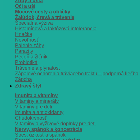
Zuby a ústa
Oči a uši
Močové cesty a obličky
Žalúdok, črevá a trávenie
Špeciálna výživa
Histamínová a laktózová intolerancia
Hnačka
Nevoľnosť
Pálenie záhy
Parazity
Pečeň a žlčník
Probiotiká
Trávenie a plynatosť
Zápalové ochorenia tráviaceho traktu – podporná liečba
Zápcha
Zdravý štýl
Imunita a vitamíny
Vitamíny a minerály
Vitamíny pre deti
Imunita a antioxidanty
Chudokrvnosť
Vitamíny a vyživové doplnky pre deti
Nervy, spánok a koncetrácia
Stres, úzkosť a spánok