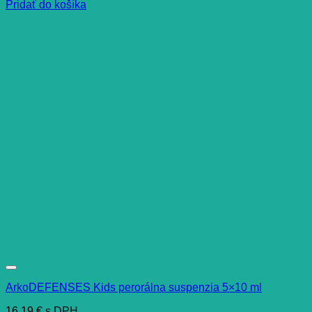
Pridať do košíka
ArkoDEFENSES Kids perorálna suspenzia 5×10 ml
16,19
€
s DPH