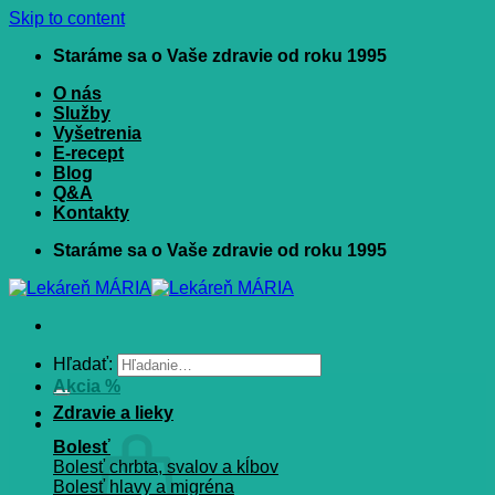
Skip to content
Staráme sa o Vaše zdravie od roku 1995
O nás
Služby
Vyšetrenia
E-recept
Blog
Q&A
Kontakty
Staráme sa o Vaše zdravie od roku 1995
Hľadať:
Akcia %
Zdravie a lieky
Bolesť
Bolesť chrbta, svalov a kĺbov
Bolesť hlavy a migréna