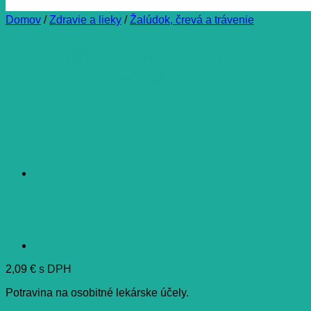
Domov
/
Zdravie a lieky
/
Žalúdok, črevá a trávenie
Nutridrink s vanilkovou
príchuťou 1×200 ml
2,09
€
s DPH
Potravina na osobitné lekárske účely.