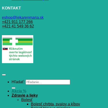
KONTAKT
eshop@lekarenmaria.sk
+421 911 177 266
+421 41 549 36 62
Hľadať:
Akcia %
Zdravie a lieky
Bolesť
Bolesť chrbta, svalov a kĺbov