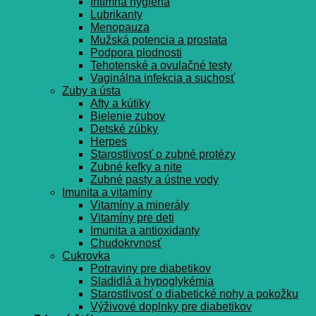
Intímna hygiena
Lubrikanty
Menopauza
Mužská potencia a prostata
Podpora plodnosti
Tehotenské a ovulačné testy
Vaginálna infekcia a suchosť
Zuby a ústa
Afty a kútiky
Bielenie zubov
Detské zúbky
Herpes
Starostlivosť o zubné protézy
Zubné kefky a nite
Zubné pasty a ústne vody
Imunita a vitamíny
Vitamíny a minerály
Vitamíny pre deti
Imunita a antioxidanty
Chudokrvnosť
Cukrovka
Potraviny pre diabetikov
Sladidlá a hypoglykémia
Starostlivosť o diabetické nohy a pokožku
Výživové doplnky pre diabetikov