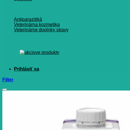
Antiparazitiká
Veterinárna kozmetika
Veterinárne doplnky stravy
Filter