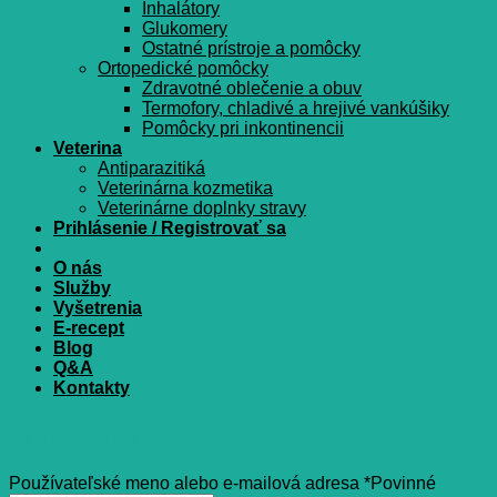
Inhalátory
Glukomery
Ostatné prístroje a pomôcky
Ortopedické pomôcky
Zdravotné oblečenie a obuv
Termofory, chladivé a hrejivé vankúšiky
Pomôcky pri inkontinencii
Veterina
Antiparazitiká
Veterinárna kozmetika
Veterinárne doplnky stravy
Prihlásenie / Registrovať sa
O nás
Služby
Vyšetrenia
E-recept
Blog
Q&A
Kontakty
Prihlásenie
Používateľské meno alebo e-mailová adresa
*
Povinné