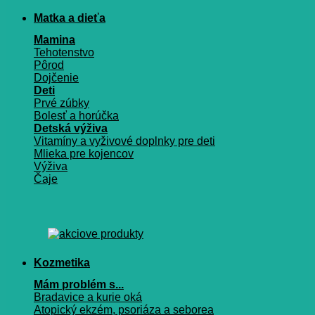
Matka a dieťa
Mamina
Tehotenstvo
Pôrod
Dojčenie
Deti
Prvé zúbky
Bolesť a horúčka
Detská výživa
Vitamíny a vyživové doplnky pre deti
Mlieka pre kojencov
Výživa
Čaje
Kozmetika
Mám problém s...
Bradavice a kurie oká
Atopický ekzém, psoriáza a seborea