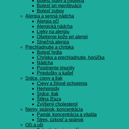
Bolesť hlavy a migréna
Bolesť pri menštruácii
Bolesť zubov
Alergia a senná nádcha
Alergia očí
Alergická nádcha
Lieky na alergiu
Ošetrenie kože pri alergii
Slnečná alergia
Prechladnutie a chrípka
Bolesť hrdla
Chrípka a prechladnutie, horúčka
Nádcha
Posilnenie imunity
Priedušky a kašeľ
Srdce, cievy a tlak
Cievy a žilové ochorenia
Hemoroidy
Srdce, tlak
Štítna žľaza
Zvýšený cholesterol
Nervy, spánok, koncentrácia
Pamät, koncentrácia a vitalita
Stres, úzkosť a spánok
Oči a uši