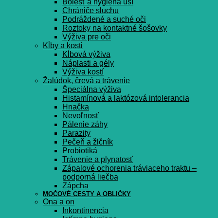
Bolesť a hygiena uší
Chrániče sluchu
Podráždené a suché oči
Roztoky na kontaktné šošovky
Výživa pre oči
Kĺby a kosti
Kĺbová výživa
Náplasti a gély
Výživa kostí
Žalúdok, črevá a trávenie
Špeciálna výživa
Histamínová a laktózová intolerancia
Hnačka
Nevoľnosť
Pálenie záhy
Parazity
Pečeň a žlčník
Probiotiká
Trávenie a plynatosť
Zápalové ochorenia tráviaceho traktu –
podporná liečba
Zápcha
MOČOVÉ CESTY A OBLIČKY
Ona a on
Inkontinencia