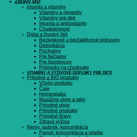
Zdravý štýl
Imunita a vitamíny
Vitamíny a minerály
Vitamíny pre deti
Imunita a antioxidanty
Chudokrvnosť
Diéta a životný štýl
Bezlepkové a bezlaktózové potraviny
Detoxikácia
Pochutiny
Pre fajčiarov
Pre športovcov
Prípravky na chudnutie
VITAMÍNY A VÝŽIVOVÉ DOPLNKY PRE DETI
Prírodné a BIO produkty
Včelie produkty
Čaje
Homeopatia
Masážne oleje a gély
Prírodné oleje
Prírodné produkty
Prírodné šťavy
Zdravá výživa
Nervy, spánok, koncentrácia
Pamät, koncentrácia a vitalita