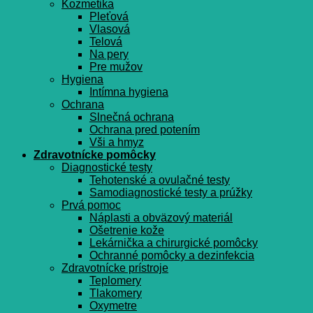
Kozmetika
Pleťová
Vlasová
Telová
Na pery
Pre mužov
Hygiena
Intímna hygiena
Ochrana
Slnečná ochrana
Ochrana pred potením
Vši a hmyz
Zdravotnícke pomôcky
Diagnostické testy
Tehotenské a ovulačné testy
Samodiagnostické testy a prúžky
Prvá pomoc
Náplasti a obväzový materiál
Ošetrenie kože
Lekárnička a chirurgické pomôcky
Ochranné pomôcky a dezinfekcia
Zdravotnícke prístroje
Teplomery
Tlakomery
Oxymetre