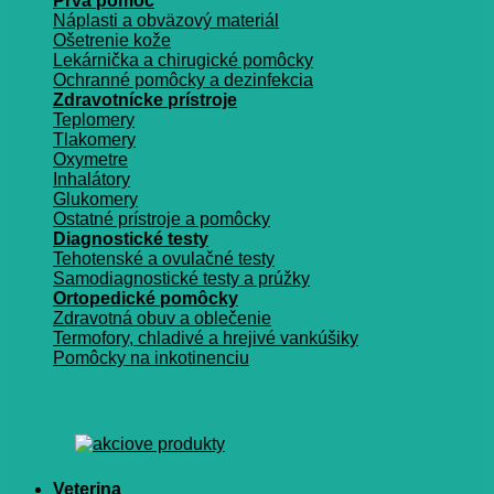
Prvá pomoc
Náplasti a obväzový materiál
Ošetrenie kože
Lekárnička a chirugické pomôcky
Ochranné pomôcky a dezinfekcia
Zdravotnícke prístroje
Teplomery
Tlakomery
Oxymetre
Inhalátory
Glukomery
Ostatné prístroje a pomôcky
Diagnostické testy
Tehotenské a ovulačné testy
Samodiagnostické testy a prúžky
Ortopedické pomôcky
Zdravotná obuv a oblečenie
Termofory, chladivé a hrejivé vankúšiky
Pomôcky na inkotinenciu
Veterina