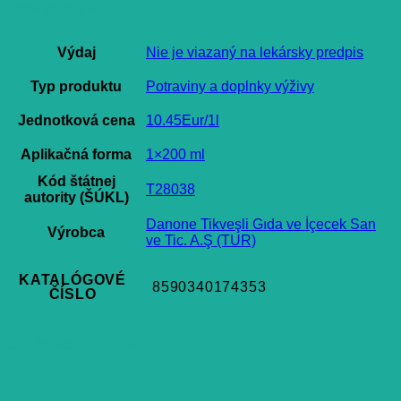
Ďalšie informácie
Výdaj
Nie je viazaný na lekársky predpis
Typ produktu
Potraviny a doplnky výživy
Jednotková cena
10.45Eur/1l
Aplikačná forma
1×200 ml
Kód štátnej
T28038
autority (ŠÚKL)
Danone Tikveşli Gıda ve İçecek San
Výrobca
ve Tic. A.Ş (TUR)
KATALÓGOVÉ
8590340174353
ČÍSLO
Súvisiace produkty