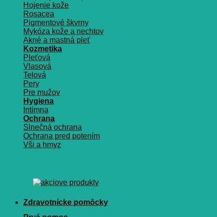
Hojenie kože
Rosacea
Pigmentové škvrny
Mykóza kože a nechtov
Akné a mastná pleť
Kozmetika
Pleťová
Vlasová
Telová
Pery
Pre mužov
Hygiena
Intímna
Ochrana
Slnečná ochrana
Ochrana pred potením
Vši a hmyz
Zdravotnícke pomôcky