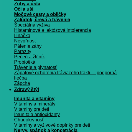
Zuby a ústa
Oči a uši
Močové cesty a obličky
Žalúdok, črevá a trávenie
Špeciálna výživa
Histamínová a laktózová intolerancia
Hnačka
Nevoľnosť
Pálenie záhy
Parazity
Pečeň a žlčník
Probiotiká
Trávenie a plynatosť
Zápalové ochorenia tráviaceho traktu – podporná
liečba
Zápcha
Zdravý štýl
Imunita a vitamíny
Vitamíny a minerály
Vitamíny pre deti
Imunita a antioxidanty
Chudokrvnosť
Vitamíny a vyživové doplnky pre deti
Nervy, spánok a koncetrácia