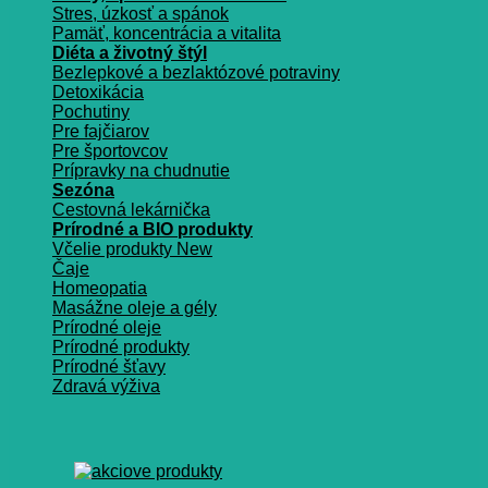
Stres, úzkosť a spánok
Pamäť, koncentrácia a vitalita
Diéta a životný štýl
Bezlepkové a bezlaktózové potraviny
Detoxikácia
Pochutiny
Pre fajčiarov
Pre športovcov
Prípravky na chudnutie
Sezóna
Cestovná lekárnička
Prírodné a BIO produkty
Včelie produkty
Čaje
Homeopatia
Masážne oleje a gély
Prírodné oleje
Prírodné produkty
Prírodné šťavy
Zdravá výživa