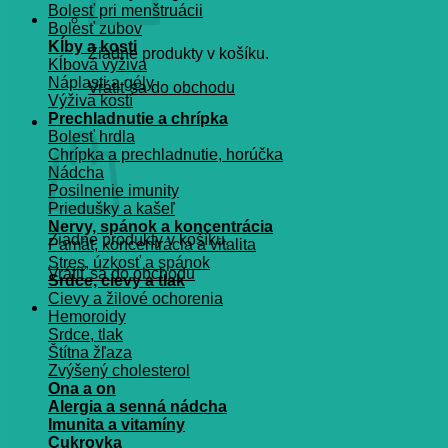
Bolesť pri menštruácii
Bolesť zubov
Kĺby a kosti
Žiadne produkty v košíku.
Kĺbová výživa
Náplasti a gély
Vrátiť sa do obchodu
Výživa kostí
Prechladnutie a chrípka
Košík
Bolesť hrdla
Chrípka a prechladnutie, horúčka
Nádcha
Posilnenie imunity
Priedušky a kašeľ
Nervy, spánok a koncentrácia
Žiadne produkty v košíku.
Pamät, koncentrácia a vitalita
Stres, úzkosť a spánok
Vrátiť sa do obchodu
Srdce, cievy a tlak
Cievy a žilové ochorenia
Hemoroidy
Srdce, tlak
Štítna žľaza
Zvýšený cholesterol
Ona a on
Alergia a senná nádcha
Imunita a vitamíny
Cukrovka