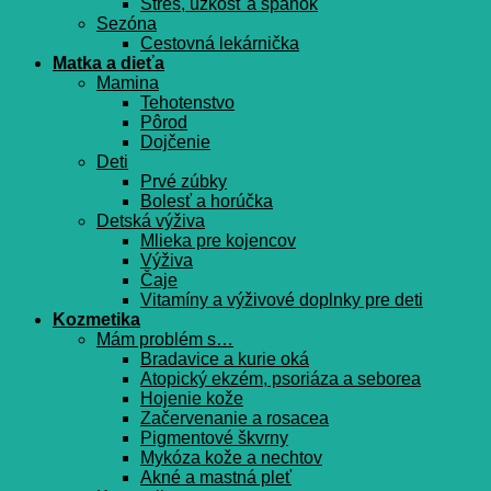
Stres, úzkosť a spánok
Sezóna
Cestovná lekárnička
Matka a dieťa
Mamina
Tehotenstvo
Pôrod
Dojčenie
Deti
Prvé zúbky
Bolesť a horúčka
Detská výživa
Mlieka pre kojencov
Výživa
Čaje
Vitamíny a výživové doplnky pre deti
Kozmetika
Mám problém s…
Bradavice a kurie oká
Atopický ekzém, psoriáza a seborea
Hojenie kože
Začervenanie a rosacea
Pigmentové škvrny
Mykóza kože a nechtov
Akné a mastná pleť