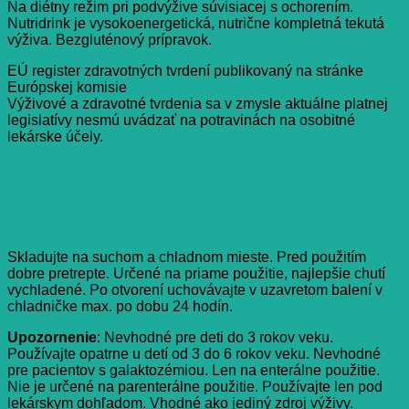
Na diétny režim pri podvýžive súvisiacej s ochorením.
Nutridrink je vysokoenergetická, nutrične kompletná tekutá
výživa. Bezgluténový prípravok.
EÚ register zdravotných tvrdení publikovaný na stránke
Európskej komisie
Výživové a zdravotné tvrdenia sa v zmysle aktuálne platnej
legislatívy nesmú uvádzať na potravinách na osobitné
lekárske účely.
Použitie :Odporúčané dávkovanie: 1-3 balenia denne pre
doplnenie stravy, 5-7 balení denne ako jediný zdroj výživy,
pokiaľ nie je inak stanovené lekárom alebo kvalifikovaným
pracovníkom v oblasti klinickej výživy.
Skladujte na suchom a chladnom mieste. Pred použitím
dobre pretrepte. Určené na priame použitie, najlepšie chutí
vychladené. Po otvorení uchovávajte v uzavretom balení v
chladničke max. po dobu 24 hodín.
Upozornenie
: Nevhodné pre deti do 3 rokov veku.
Používajte opatrne u detí od 3 do 6 rokov veku. Nevhodné
pre pacientov s galaktozémiou. Len na enterálne použitie.
Nie je určené na parenterálne použitie. Používajte len pod
lekárskym dohľadom. Vhodné ako jediný zdroj výživy.